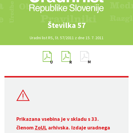
Številka 57
Uradni list RS, št. 57/2011 z dne 15. 7. 2011
Prikazana vsebina je v skladu s 33.
členom
ZoUL
arhivska. Izdaje uradnega