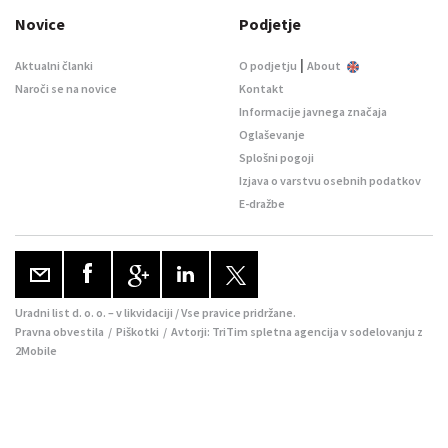
Novice
Podjetje
|
Aktualni članki
O podjetju
About
Naroči se na novice
Kontakt
Informacije javnega značaja
Oglaševanje
Splošni pogoji
Izjava o varstvu osebnih podatkov
E-dražbe
Uradni list d. o. o. – v likvidaciji / Vse pravice pridržane.
Pravna obvestila
/
Piškotki
/ Avtorji:
TriTim spletna agencija
v sodelovanju z
2Mobile