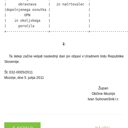
|      obravnava      |   in načrtovalec  |                   
|dopolnjenega osnutka |                   |                   
|         OPN         |                   |                   
|    in okoljskega    |                   |                   
|      poročila       |                   |                   
+---------------------+-------------------+-------------------
                                                             
2.
Ta sklep začne veljati naslednji dan po objavi v Uradnem listu Republike
Slovenije.
Št. 032-0005/2011
Mozirje, dne 5. julija 2011
Župan
Občine Mozirje
Ivan Suhoveršnik l.r.
KAZALO
NA VRH