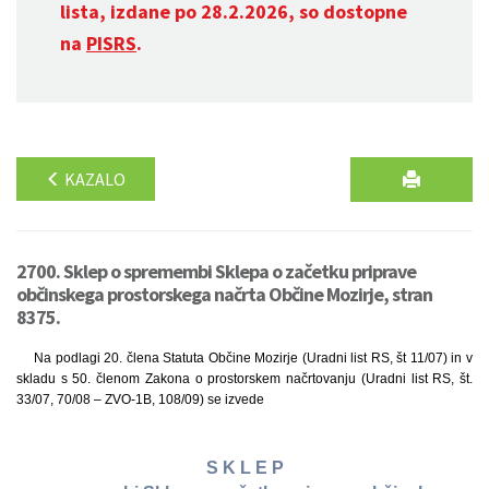
lista, izdane po 28.2.2026, so dostopne
na
PISRS
.
KAZALO
2700. Sklep o spremembi Sklepa o začetku priprave
občinskega prostorskega načrta Občine Mozirje, stran
8375.
Na podlagi 20. člena Statuta Občine Mozirje (Uradni list RS, št 11/07) in v
skladu s 50. členom Zakona o prostorskem načrtovanju (Uradni list RS, št.
33/07, 70/08 – ZVO-1B, 108/09) se izvede
S K L E P