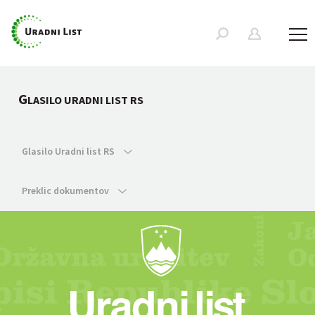
G
LASILO URADNI LIST RS
Glasilo Uradni list RS
Preklic dokumentov