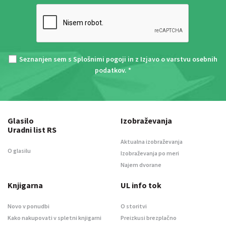
Seznanjen sem s
Splošnimi pogoji
in z
Izjavo o varstvu osebnih
podatkov
. *
Glasilo
Izobraževanja
Uradni list RS
Aktualna izobraževanja
O glasilu
Izobraževanja po meri
Najem dvorane
Knjigarna
UL info tok
Novo v ponudbi
O storitvi
Kako nakupovati v spletni knjigarni
Preizkusi brezplačno