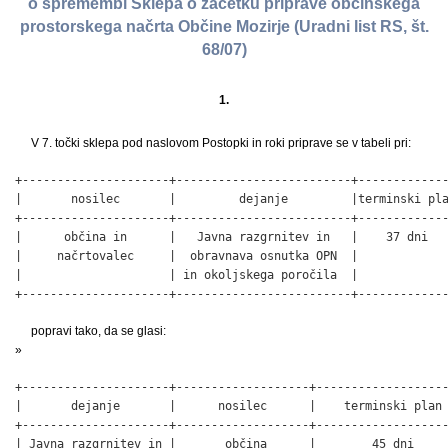
o spremembi Sklepa o začetku priprave občinskega
prostorskega načrta Občine Mozirje (Uradni list RS, št.
68/07)
1.
V 7. točki sklepa pod naslovom Postopki in roki priprave se v tabeli pri:
+---------------------+-------------------------+-------------
|       nosilec       |         dejanje         |terminski pla
+---------------------+-------------------------+-------------
|      občina in      |   Javna razgrnitev in   |    37 dni   
|     načrtovalec     |  obravnava osnutka OPN  |             
|                     | in okoljskega poročila  |             
+---------------------+-------------------------+------------
popravi tako, da se glasi:
»
+---------------------+-------------------+-------------------
|       dejanje       |      nosilec      |    terminski plan 
+---------------------+-------------------+-------------------
| Javna razgrnitev in |       občina      |        45 dni     