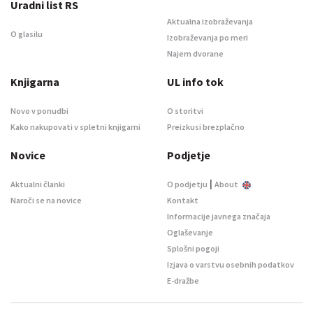
Uradni list RS
Aktualna izobraževanja
O glasilu
Izobraževanja po meri
Najem dvorane
Knjigarna
UL info tok
Novo v ponudbi
O storitvi
Kako nakupovati v spletni knjigarni
Preizkusi brezplačno
Novice
Podjetje
|
Aktualni članki
O podjetju
About
Naroči se na novice
Kontakt
Informacije javnega značaja
Oglaševanje
Splošni pogoji
Izjava o varstvu osebnih podatkov
E-dražbe