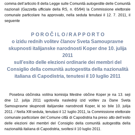
comma dell’articolo 8 della Legge sulle Comunità autogestite delle Comunità
nazionali (Gazzetta ufficiale della RS, n. 65/94) la Commissione elettorale
comunale particolare ha approvato, nella seduta tenutasi il 12. 7. 2011, il
seguente
P O R O Č I L O / R A P P O R T O
o izidu rednih volitev članov Sveta Samoupravne
skupnosti italijanske narodnosti Koper dne 10. julija
2011
sull’esito delle elezioni ordinarie dei membri del
Consiglio della comunità autogestita della nazionalità
italiana di Capodistria, tenutesi il 10 luglio 2011
Posebna občinska volilna komisija Mestne občine Koper je na 13. seji
dne 12. julija 2011 ugotovila naslednji izid volitev za člane Sveta
Samoupravne skupnosti italijanske narodnosti Koper, ki so bile 10. julija
2011. / Nella XIII seduta, tenutasi il 12 luglio 2011, la Commissione elettorale
comunale particolare del Comune città di Capodistria ha preso atto dell’esito
delle elezioni dei membri del Consiglio della comunità autogestita della
nazionalità italiana di Capodistria, svoltesi il 10 luglio 2011.