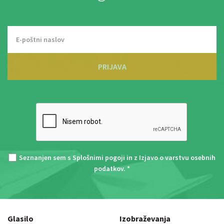
PRIJAVA
Seznanjen sem s
Splošnimi pogoji
in z
Izjavo o varstvu osebnih
podatkov
. *
Glasilo
Izobraževanja