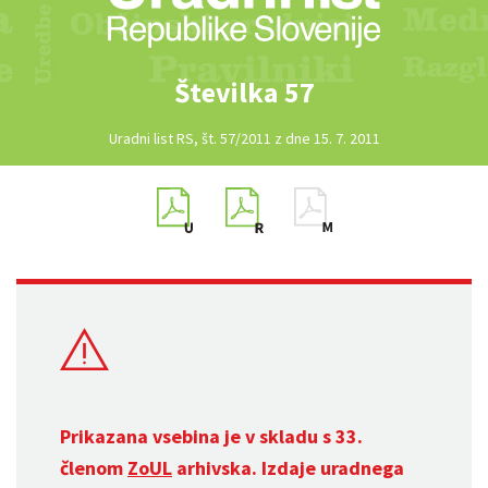
Številka 57
Uradni list RS, št. 57/2011 z dne 15. 7. 2011
Prikazana vsebina je v skladu s 33.
členom
ZoUL
arhivska. Izdaje uradnega