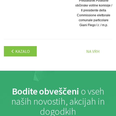
Predsednik Posebne
občinske volilne komisije /
Il presidente della
Commissione elettorale
comunale particolare
Giani Flego l.r. / m.p.
KAZALO
NA VRH
Bodite obveščeni
o vseh
naših novostih, akcijah in
dogodkih