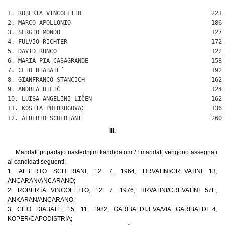
1. ROBERTA VINCOLETTO                                     221

2. MARCO APOLLONIO                                        186

3. SERGIO MONDO                                           127

4. FULVIO RICHTER                                         172

5. DAVID RUNCO                                            122

6. MARIA PIA CASAGRANDE                                   158

7. CLIO DIABATE´                                          192

8. GIANFRANCO STANCICH                                    162

9. ANDREA DILIČ                                           124

10. LUISA ANGELINI LIČEN                                  162

11. KOSTIA POLDRUGOVAC                                    136

12. ALBERTO SCHERIANI                                     260
III.
Mandati pripadajo naslednjim kandidatom / I mandati vengono assegnati
ai candidati seguenti:
1. ALBERTO SCHERIANI, 12. 7. 1964, HRVATINI/CREVATINI 13,
ANCARAN/ANCARANO;
2. ROBERTA VINCOLETTO, 12. 7. 1976, HRVATINI/CREVATINI 57E,
ANKARAN/ANCARANO;
3. CLIO DIABATÈ, 15. 11. 1982, GARIBALDIJEVA/VIA GARIBALDI 4,
KOPER/CAPODISTRIA;