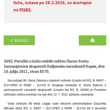
lista, izdane po 28.2.2026, so dostopne
na
PISRS
.
KAZALO
2692. Poročilo o izidu rednih volitev članov Sveta
Samoupravne skupnosti italijanske narodnosti Koper, dne
10. julija 2011, stran 8370.
Na podlagi 90. člena Zakona o lokalnih volitvah (Uradni list RS, št. 94/07 –
ZLV-UPB3 in 45/08 – ZLV-H) in drugega odstavka 8. člena Zakona o
samoupravnih narodnih skupnostih (Uradni list RS, št. 65/94) je Posebna
občinska volilna komisija na seji dne 12. 7. 2011 sprejela naslednje
Visto l'articolo 90 della Legge sulle elezioni amministrative (Gazzetta
ufficiale della RS, n. 94/07 – ZLV-UPB3 e 45/08 – ZLV-H) ed il secondo