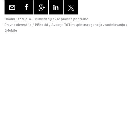
Uradni list d. o. o. – v likvidaciji / Vse pravice pridržane.
Pravna obvestila
/
Piškotki
/ Avtorji:
TriTim spletna agencija
v sodelovanju z
2Mobile