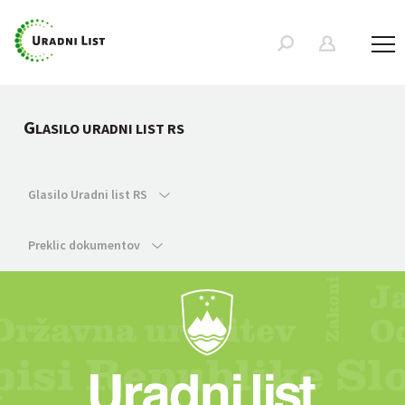
G
LASILO URADNI LIST RS
Glasilo Uradni list RS
Preklic dokumentov