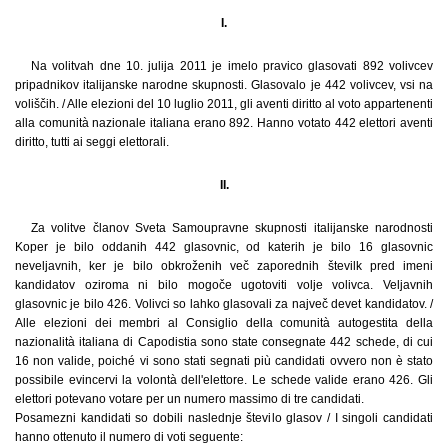
I.
Na volitvah dne 10. julija 2011 je imelo pravico glasovati 892 volivcev
pripadnikov italijanske narodne skupnosti. Glasovalo je 442 volivcev, vsi na
voliščih. / Alle elezioni del 10 luglio 2011, gli aventi diritto al voto appartenenti
alla comunità nazionale italiana erano 892. Hanno votato 442 elettori aventi
diritto, tutti ai seggi elettorali.
II.
Za volitve članov Sveta Samoupravne skupnosti italijanske narodnosti
Koper je bilo oddanih 442 glasovnic, od katerih je bilo 16 glasovnic
neveljavnih, ker je bilo obkroženih več zaporednih številk pred imeni
kandidatov oziroma ni bilo mogoče ugotoviti volje volivca. Veljavnih
glasovnic je bilo 426. Volivci so lahko glasovali za največ devet kandidatov. /
Alle elezioni dei membri al Consiglio della comunità autogestita della
nazionalità italiana di Capodistia sono state consegnate 442 schede, di cui
16 non valide, poiché vi sono stati segnati più candidati ovvero non è stato
possibile evincervi la volontà dell'elettore. Le schede valide erano 426. Gli
elettori potevano votare per un numero massimo di tre candidati.
Posamezni kandidati so dobili naslednje število glasov / I singoli candidati
hanno ottenuto il numero di voti seguente: