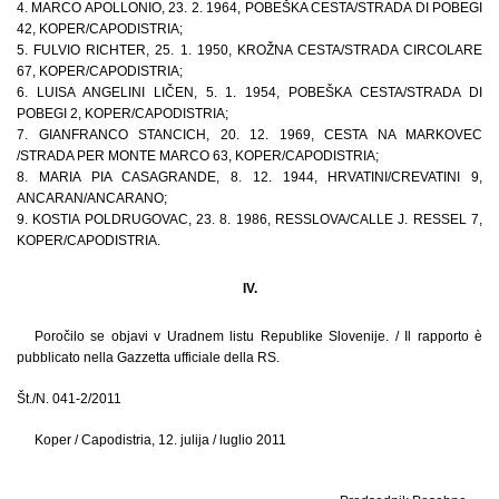
4. MARCO APOLLONIO, 23. 2. 1964, POBEŠKA CESTA/STRADA DI POBEGI
42, KOPER/CAPODISTRIA;
5. FULVIO RICHTER, 25. 1. 1950, KROŽNA CESTA/STRADA CIRCOLARE
67, KOPER/CAPODISTRIA;
6. LUISA ANGELINI LIČEN, 5. 1. 1954, POBEŠKA CESTA/STRADA DI
POBEGI 2, KOPER/CAPODISTRIA;
7. GIANFRANCO STANCICH, 20. 12. 1969, CESTA NA MARKOVEC
/STRADA PER MONTE MARCO 63, KOPER/CAPODISTRIA;
8. MARIA PIA CASAGRANDE, 8. 12. 1944, HRVATINI/CREVATINI 9,
ANCARAN/ANCARANO;
9. KOSTIA POLDRUGOVAC, 23. 8. 1986, RESSLOVA/CALLE J. RESSEL 7,
KOPER/CAPODISTRIA.
IV.
Poročilo se objavi v Uradnem listu Republike Slovenije. / Il rapporto è
pubblicato nella Gazzetta ufficiale della RS.
Št./N. 041-2/2011
Koper / Capodistria, 12. julija / luglio 2011