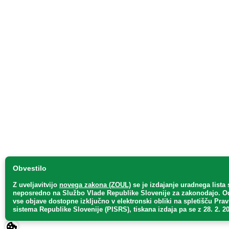
Obvestilo
Z uveljavitvijo
novega zakona (ZOUL)
se je
izdajanje uradnega lista 
neposredno
na Službo Vlade Republike Slovenije za zakonodajo
. O
vse objave dostopne izključno v elektronski obliki na spletišču Pra
sistema Republike Slovenije (PISRS), tiskana izdaja pa se z 28. 2. 20