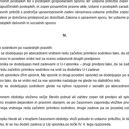
vršilnih postopkih ter v postopkih gospodarskih sporov, ter ustavne pritožbe zope
apuščinskih postopkih, in zoper posamične pravne akte, izdane v postopkih zaradi
tavnih pritožb s področja upravnopravnih zadev obravnava ustavne pritožbe zope
katere je določena pristojnost po določbah Zakona o upravnem sporu, ter ustavne 
stopkih delovnih in socialnih sporov.
IV.
 sodnikom po naslednjih pravilih:
I se dodeljujejo po abecednem vrstnem redu začetnic priimkov sodnikov tako, da o
nov in poseben vrstni red za oceno ustavnosti drugih predpisov.
pisnika se dodeljujejo med zadevami iz U-I vpisnika – drugi predpisi tako, da se zad
du začetnic priimkov sodnikov na vrsti za dodelitev U-I zadeve.
ih vpisnikov (Rm vpisnik, Mp vpisnik in drugi posebni vpisniki) se dodeljujejo p
v tako, da se vrstni red za vse vpisnike nadaljuje ne glede na statistično leto.
Up se dodeljujejo sodnikom glede na njihov razpored v senatih po abecedne
vnem obdobju vloženo večje število pobud ali zahtev zoper isti predpis ali sploš
veno enakim dejanskim in pravnim stanjem, se po časovnem zaporedju vložitve pr
ega vrstnega reda začetnic priimkov sodnikov, druge zadeve pa se posebej ozna
pku hkrati ali v krajšem časovnem obdobju vloži pobudo in ustavno pritožbo, ki s
ku, ki se mu dodeli zadeva iz Up vpisnika po točki IV. 4. tega razporeda.