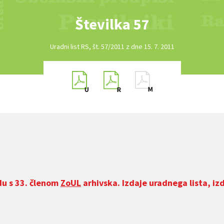
Številka 57
Uradni list RS, št. 57/2011 z dne 15. 7. 2011
du s 33. členom
ZoUL
arhivska. Izdaje uradnega lista, iz