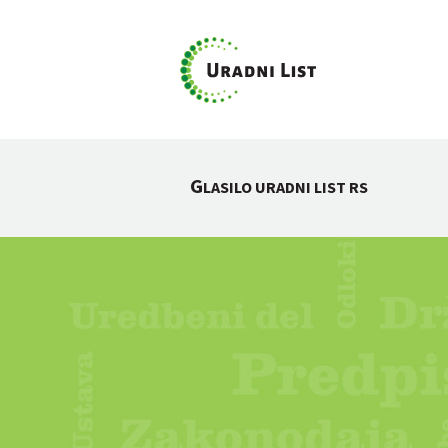
G
LASILO URADNI LIST RS