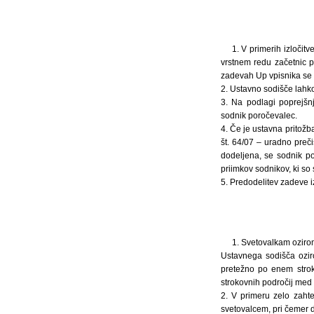
1. V primerih izloči
vrstnem redu začetnic pr
zadevah Up vpisnika se 
2. Ustavno sodišče lahk
3. Na podlagi poprejš
sodnik poročevalec.
4. Če je ustavna pritožb
št. 64/07 – uradno preči
dodeljena, se sodnik p
priimkov sodnikov, ki so
5. Predodelitev zadeve 
1. Svetovalkam oziro
Ustavnega sodišča ozir
pretežno po enem strok
strokovnih področij med
2. V primeru zelo zaht
svetovalcem, pri čemer d