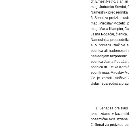
dr. Ernest Petrič, član, in
mag. Jadranka Sovdat, č
Namestnik predsednika se
3. Senat za preizkus ust
mag. Miroslav Mozetič, 
mag. Marta Klampfer, čla
Jasna Pogačar, članica.
Namestnica predsednika 
4. V primeru izločitve
sodnica ali nadomestni 
naslednjem razporedu:
sodnica Jasna Pogačar 
sodnica dr. Etelka Korpi
sodnik mag. Miroslav Mo
Če je zaradi izločitve
Ustavnega sodišča prav
1. Senat za preizkus
akte, izdane v kazenski
posamične akte, izdane 
2. Senat za preizkus us