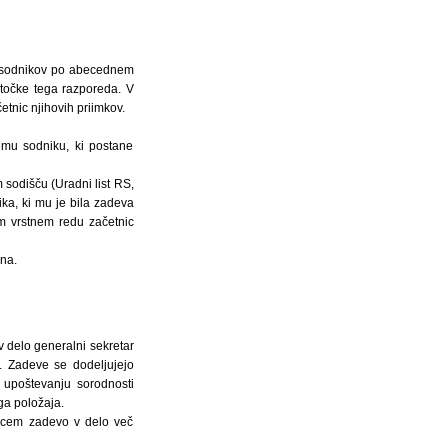
ih sodnikov po abecednem
. točke tega razporeda. V
nic njihovih priimkov.
mu sodniku, ki postane
 sodišču (Uradni list RS,
ika, ki mu je bila zadeva
m vrstnem redu začetnic
na.
 delo generalni sekretar
. Zadeve se dodeljujejo
 upoštevanju sorodnosti
ga položaja.
alcem zadevo v delo več