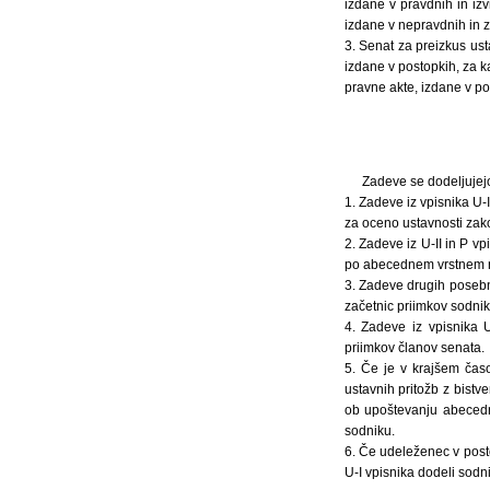
izdane v pravdnih in iz
izdane v nepravdnih in z
3. Senat za preizkus us
izdane v postopkih, za 
pravne akte, izdane v po
Zadeve se dodeljujejo
1. Zadeve iz vpisnika U-
za oceno ustavnosti zako
2. Zadeve iz U-II in P v
po abecednem vrstnem re
3. Zadeve drugih posebn
začetnic priimkov sodniko
4. Zadeve iz vpisnika 
priimkov članov senata.
5. Če je v krajšem časo
ustavnih pritožb z bist
ob upoštevanju abecedn
sodniku.
6. Če udeleženec v posto
U-I vpisnika dodeli sodni