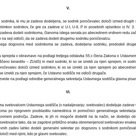
V.
tve sodnika, ki mu je zadeva dodeljena, se sodnik poročevalec določi izmed drug
iimkov sodnikov, če gre za zadeve iz U-I, U-II, P in posebnih vpisnikov iz IV. 3
zadeva dodeli sodnikoma, članoma istega senata po abecednem vrstnem redu začet
o na seji odloči, da se zadeva dodeli drugemu sodniku poročevalcu.
njega dogovora med sodnikoma se zadeva, dodeljena sodniku, predodeli druge
a sprejeta v obravnavo na podlagi tretjega odstavka 55.c člena Zakona o Ustavnem
ščeno besedilo – ZUstS) in med sodniki, ki so se izrekli za njen sprejem, ni sodn
oročevalec določi izmed sodnikov, ki so se izrekli za njen sprejem po abecedne
 se izrekli za njen sprejem, če Ustavno sodišče ne odloči drugače.
izvede na podlagi odredbe generalnega sekretarja Ustavnega sodišča glavna pisar
VI.
ma svetovalcem Ustavnega sodišča (v nadaljevanju: svetovalec) dodeljuje zadeve v
oma po njegovem pooblastilu namestnica in pomočnici generalnega sekretarja
ovnem področju. Zadeve, ki jih ni mogoče dodeliti na ta način, se dodelijo ob
 svetovalce tako, da se zagotovi približno enaka obremenjenost svetovalcev enake
evnih zadev lahko dodeli generalni sekretar po dogovoru s sodnikom poročev
oloči med njimi, kdo je glavni svetovalec.