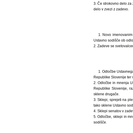
3. Če strokovno delo za 
delo v zvezi z zadevo.
1. Novo imenovanim 
Ustavno sodišče ob odloč
2. Zadeve se svetovalcem 
1. Odločbe Ustavnega 
Republike Slovenije ter v
2. Odločbe in mnenja Us
Republike Slovenije, ra
sklene drugače.
3. Sklepi, sprejeti na p
tako sklene Ustavno sod
4. Sklepi senatov v zade
5. Odločbe, sklepi in m
sodišče.