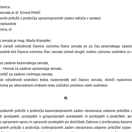
lanica.
nata je dr. Ernest Petrič.
avnih pritožb s področja upravnopravnih zadev odloča v sestavi:
predsednik
nica, in
senata je mag. Marta Klampfer.
 ali zaradi odsotnosti članice oziroma člana senata se za čas jesenskega zase
sodnik kot članica oziroma član senata izmed drugih sodnic oziroma sodnikov (v 
za zadeve kazenskega senata,
č - Horvat za zadeve upravnega senata,
zetič za zadeve civilnega senata.
 ali odsotnosti sodnikov treba nadomestiti več članov senata, določi nadome
iloma po abecednem vrstnem redu začetnic priimkov vseh sodnikov.
III.
 ustavnih pritožb s področja kazenskopravnih zadev obravnava ustavne pritožbe
h postopkih, postopkih o gospodarskih prestopkih in postopkih o prekrških, te
v upravnem sporu in upravnih postopkih po določbah Zakona o izvrševanju kazensk
tavnih pritožb s področja civilnopravnih zadev obravnava ustavne pritožbe zope