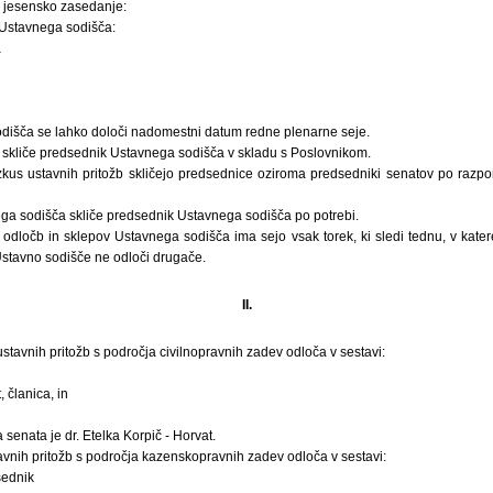
 jesensko zasedanje:
 Ustavnega sodišča:
a
išča se lahko določi nadomestni datum redne plenarne seje.
o skliče predsednik Ustavnega sodišča v skladu s Poslovnikom.
zkus ustavnih pritožb skličejo predsednice oziroma predsedniki senatov po razpor
ga sodišča skliče predsednik Ustavnega sodišča po potrebi.
 odločb in sklepov Ustavnega sodišča ima sejo vsak torek, ki sledi tednu, v kate
stavno sodišče ne odloči drugače.
II.
ustavnih pritožb s področja civilnopravnih zadev odloča v sestavi:
, članica, in
enata je dr. Etelka Korpič - Horvat.
avnih pritožb s področja kazenskopravnih zadev odloča v sestavi:
sednik