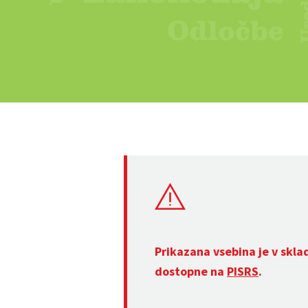
Prikazana vsebina je v skla
dostopne na
PISRS
.