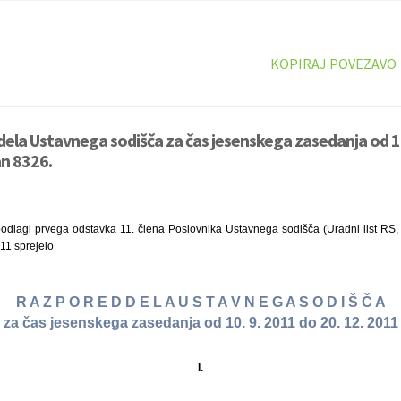
KOPIRAJ POVEZAVO
ela Ustavnega sodišča za čas jesenskega zasedanja od 10
an 8326.
odlagi prvega odstavka 11. člena Poslovnika Ustavnega sodišča (Uradni list RS, š
011 sprejelo
R A Z P O R E D D E L A U S T A V N E G A S O D I Š Č A
za čas jesenskega zasedanja od 10. 9. 2011 do 20. 12. 2011
I.