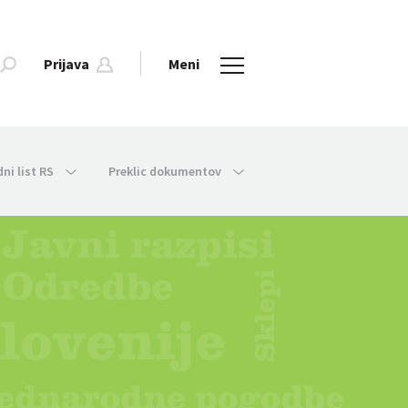
Prijava
Meni
dni list RS
Preklic dokumentov