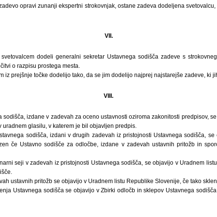
zadevo opravi zunanji ekspertni strokovnjak, ostane zadeva dodeljena svetovalcu,
VII.
svetovalcem dodeli generalni sekretar Ustavnega sodišča zadeve s strokovnega
itvi o razpisu prostega mesta.
iz prejšnje točke dodelijo tako, da se jim dodelijo najprej najstarejše zadeve, ki ji
VIII.
sodišča, izdane v zadevah za oceno ustavnosti oziroma zakonitosti predpisov, se 
 uradnem glasilu, v katerem je bil objavljen predpis.
tavnega sodišča, izdani v drugih zadevah iz pristojnosti Ustavnega sodišča, se 
zen če Ustavno sodišče za odločbe, izdane v zadevah ustavnih pritožb in sporo
lenarni seji v zadevah iz pristojnosti Ustavnega sodišča, se objavijo v Uradnem list
išče.
vah ustavnih pritožb se objavijo v Uradnem listu Republike Slovenije, če tako sklen
nenja Ustavnega sodišča se objavijo v Zbirki odločb in sklepov Ustavnega sodišča