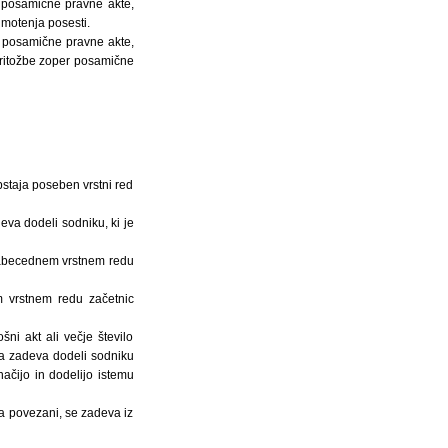
r posamične pravne akte,
 motenja posesti.
r posamične pravne akte,
pritožbe zoper posamične
bstaja poseben vrstni red
eva dodeli sodniku, ki je
o abecednem vrstnem redu
m vrstnem redu začetnic
ni akt ali večje število
va zadeva dodeli sodniku
čijo in dodelijo istemu
ta povezani, se zadeva iz