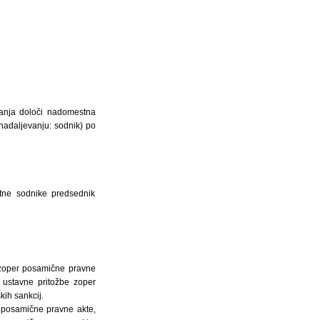
danja določi nadomestna
nadaljevanju: sodnik) po
stne sodnike predsednik
 zoper posamične pravne
r ustavne pritožbe zoper
ih sankcij.
r posamične pravne akte,