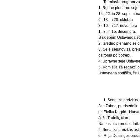
Terminski program za
1. Redne plenarne seje
14., 22. in 28. septembr
6., 13. in 20. oktobra
3., 10. in 17. novembra
1., 8. in 15. decembra.
S sklepom Ustavnega sod
2. Izredno plenarno sej
3. Seje senatov za prei
oziroma po potrebi.
4. Upravne seje Ustavne
5. Komisija za redakcijo
Ustavnega sodišča, če U
1. Senat za preizkus 
Jan Zobec, predsednik
dr. Etelka Korpič - Horvat
Jože Tratnik, član.
Namestnica predsednika s
2. Senat za preizkus ust
dr. Mitja Deisinger, pred