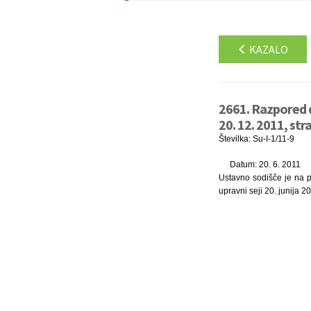
KAZALO
2661. Razpored d
20. 12. 2011, str
Številka: Su-I-1/11-9
Datum: 20. 6. 2011
Ustavno sodišče je na p
upravni seji 20. junija 2