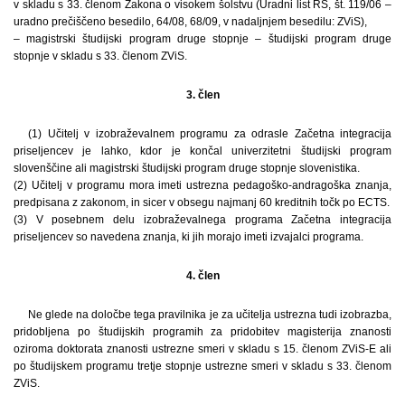
v skladu s 33. členom Zakona o visokem šolstvu (Uradni list RS, št. 119/06 –
uradno prečiščeno besedilo, 64/08, 68/09, v nadaljnjem besedilu: ZViS),
– magistrski študijski program druge stopnje – študijski program druge
stopnje v skladu s 33. členom ZViS.
3. člen
(1) Učitelj v izobraževalnem programu za odrasle Začetna integracija
priseljencev je lahko, kdor je končal univerzitetni študijski program
slovenščine ali magistrski študijski program druge stopnje slovenistika.
(2) Učitelj v programu mora imeti ustrezna pedagoško-andragoška znanja,
predpisana z zakonom, in sicer v obsegu najmanj 60 kreditnih točk po ECTS.
(3) V posebnem delu izobraževalnega programa Začetna integracija
priseljencev so navedena znanja, ki jih morajo imeti izvajalci programa.
4. člen
Ne glede na določbe tega pravilnika je za učitelja ustrezna tudi izobrazba,
pridobljena po študijskih programih za pridobitev magisterija znanosti
oziroma doktorata znanosti ustrezne smeri v skladu s 15. členom ZViS-E ali
po študijskem programu tretje stopnje ustrezne smeri v skladu s 33. členom
ZViS.