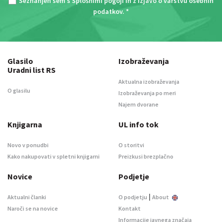
Seznanjen sem s
Splošnimi pogoji
in z
Izjavo o varstvu osebnih
podatkov
. *
Glasilo
Izobraževanja
Uradni list RS
Aktualna izobraževanja
O glasilu
Izobraževanja po meri
Najem dvorane
Knjigarna
UL info tok
Novo v ponudbi
O storitvi
Kako nakupovati v spletni knjigarni
Preizkusi brezplačno
Novice
Podjetje
|
Aktualni članki
O podjetju
About
Naroči se na novice
Kontakt
Informacije javnega značaja