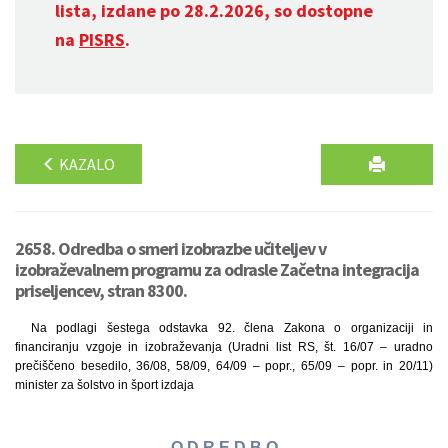
lista, izdane po 28.2.2026, so dostopne
na
PISRS
.
KAZALO
2658. Odredba o smeri izobrazbe učiteljev v
izobraževalnem programu za odrasle Začetna integracija
priseljencev, stran 8300.
Na podlagi šestega odstavka 92. člena Zakona o organizaciji in
financiranju vzgoje in izobraževanja (Uradni list RS, št. 16/07 – uradno
prečiščeno besedilo, 36/08, 58/09, 64/09 – popr., 65/09 – popr. in 20/11)
minister za šolstvo in šport izdaja
O D R E D B O