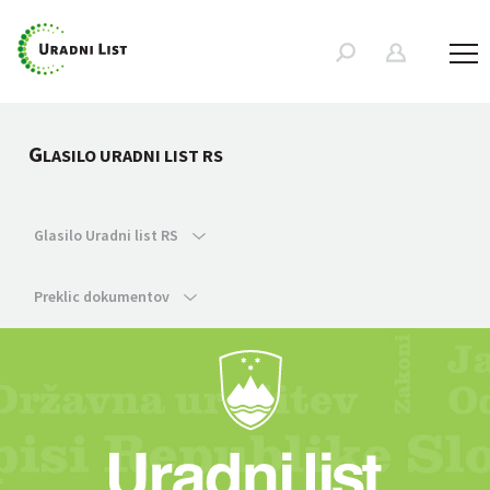
G
LASILO URADNI LIST RS
Glasilo Uradni list RS
Preklic dokumentov