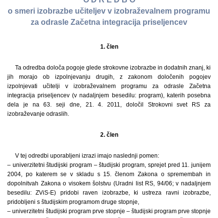
o smeri izobrazbe učiteljev v izobraževalnem programu
za odrasle Začetna integracija priseljencev
1. člen
Ta odredba določa pogoje glede strokovne izobrazbe in dodatnih znanj, ki
jih morajo ob izpolnjevanju drugih, z zakonom določenih pogojev
izpolnjevati učitelji v izobraževalnem programu za odrasle Začetna
integracija priseljencev (v nadaljnjem besedilu: program), katerih posebna
dela je na 63. seji dne, 21. 4. 2011, določil Strokovni svet RS za
izobraževanje odraslih.
2. člen
V tej odredbi uporabljeni izrazi imajo naslednji pomen:
– univerzitetni študijski program – študijski program, sprejet pred 11. junijem
2004, po katerem se v skladu s 15. členom Zakona o spremembah in
dopolnitvah Zakona o visokem šolstvu (Uradni list RS, 94/06; v nadaljnjem
besedilu: ZViS-E) pridobi raven izobrazbe, ki ustreza ravni izobrazbe,
pridobljeni s študijskim programom druge stopnje,
– univerzitetni študijski program prve stopnje – študijski program prve stopnje