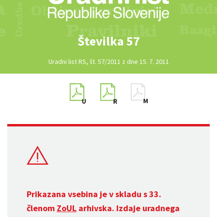
Številka 57
Uradni list RS, št. 57/2011 z dne 15. 7. 2011
Prikazana vsebina je v skladu s 33.
členom
ZoUL
arhivska. Izdaje uradnega