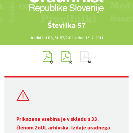
Številka 57
Uradni list RS, št. 57/2011 z dne 15. 7. 2011
Prikazana vsebina je v skladu s 33.
členom
ZoUL
arhivska. Izdaje uradnega