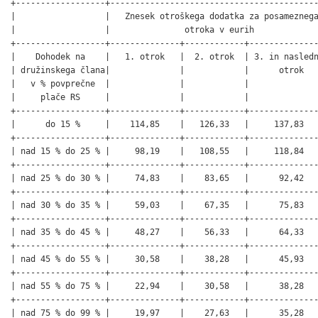
+------------------+------------------------------------------
|                  |   Znesek otroškega dodatka za posameznega
|                  |               otroka v eurih             
+------------------+--------------+------------+--------------
|    Dohodek na    |   1. otrok   |  2. otrok  | 3. in nasledn
| družinskega člana|              |            |      otrok   
|   v % povprečne  |              |            |              
|     plače RS     |              |            |              
+------------------+--------------+------------+--------------
|      do 15 %     |    114,85    |   126,33   |     137,83   
+------------------+--------------+------------+--------------
| nad 15 % do 25 % |     98,19    |   108,55   |     118,84   
+------------------+--------------+------------+--------------
| nad 25 % do 30 % |     74,83    |    83,65   |      92,42   
+------------------+--------------+------------+--------------
| nad 30 % do 35 % |     59,03    |    67,35   |      75,83   
+------------------+--------------+------------+--------------
| nad 35 % do 45 % |     48,27    |    56,33   |      64,33   
+------------------+--------------+------------+--------------
| nad 45 % do 55 % |     30,58    |    38,28   |      45,93   
+------------------+--------------+------------+--------------
| nad 55 % do 75 % |     22,94    |    30,58   |      38,28   
+------------------+--------------+------------+--------------
| nad 75 % do 99 % |     19,97    |    27,63   |      35,28   