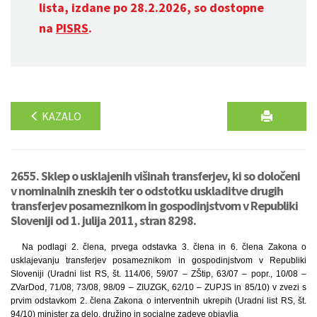
lista, izdane po 28.2.2026, so dostopne
na
PISRS
.
KAZALO
2655. Sklep o usklajenih višinah transferjev, ki so določeni
v nominalnih zneskih ter o odstotku uskladitve drugih
transferjev posameznikom in gospodinjstvom v Republiki
Sloveniji od 1. julija 2011, stran 8298.
Na podlagi 2. člena, prvega odstavka 3. člena in 6. člena Zakona o
usklajevanju transferjev posameznikom in gospodinjstvom v Republiki
Sloveniji (Uradni list RS, št. 114/06, 59/07 – ZŠtip, 63/07 – popr., 10/08 –
ZVarDod, 71/08, 73/08, 98/09 – ZIUZGK, 62/10 – ZUPJS in 85/10) v zvezi s
prvim odstavkom 2. člena Zakona o interventnih ukrepih (Uradni list RS, št.
94/10) minister za delo, družino in socialne zadeve objavlja