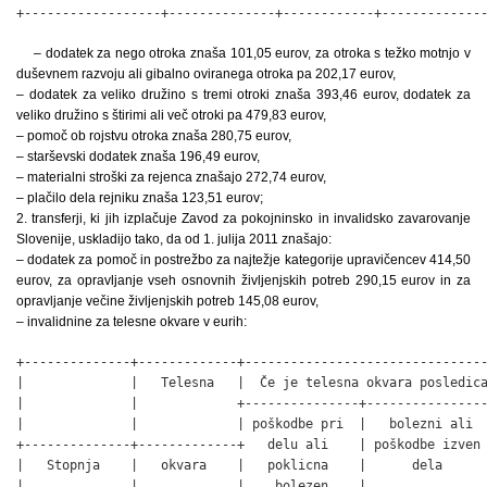
+------------------+--------------+------------+-------------
– dodatek za nego otroka znaša 101,05 eurov, za otroka s težko motnjo v
duševnem razvoju ali gibalno oviranega otroka pa 202,17 eurov,
– dodatek za veliko družino s tremi otroki znaša 393,46 eurov, dodatek za
veliko družino s štirimi ali več otroki pa 479,83 eurov,
– pomoč ob rojstvu otroka znaša 280,75 eurov,
– starševski dodatek znaša 196,49 eurov,
– materialni stroški za rejenca znašajo 272,74 eurov,
– plačilo dela rejniku znaša 123,51 eurov;
2. transferji, ki jih izplačuje Zavod za pokojninsko in invalidsko zavarovanje
Slovenije, uskladijo tako, da od 1. julija 2011 znašajo:
– dodatek za pomoč in postrežbo za najtežje kategorije upravičencev 414,50
eurov, za opravljanje vseh osnovnih življenjskih potreb 290,15 eurov in za
opravljanje večine življenjskih potreb 145,08 eurov,
– invalidnine za telesne okvare v eurih:
+--------------+-------------+--------------------------------
|              |   Telesna   |  Če je telesna okvara posledica
|              |             +---------------+----------------
|              |             | poškodbe pri  |   bolezni ali  
+--------------+-------------+   delu ali    | poškodbe izven 
|   Stopnja    |   okvara    |   poklicna    |      dela      
|              |             |    bolezen    |                