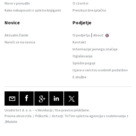
Novo v ponudbi
O storitvi
Kako nakupovati v spletni knjigarni
Preizkusi brezplačno
Novice
Podjetje
|
Aktualni članki
O podjetju
About
Naroči se na novice
Kontakt
Informacije javnega značaja
Oglaševanje
Splošni pogoji
Izjava o varstvu osebnih podatkov
E-dražbe
Uradni list d. o. o. – v likvidaciji / Vse pravice pridržane.
Pravna obvestila
/
Piškotki
/ Avtorji:
TriTim spletna agencija
v sodelovanju z
2Mobile