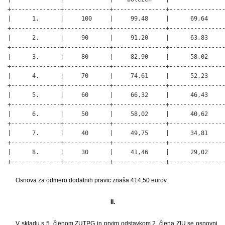
+--------------+-------------+---------------+----------------
|      1.      |     100     |     99,48     |      69,64     
+--------------+-------------+---------------+----------------
|      2.      |     90      |     91,20     |      63,83     
+--------------+-------------+---------------+----------------
|      3.      |     80      |     82,90     |      58,02     
+--------------+-------------+---------------+----------------
|      4.      |     70      |     74,61     |      52,23     
+--------------+-------------+---------------+----------------
|      5.      |     60      |     66,32     |      46,43     
+--------------+-------------+---------------+----------------
|      6.      |     50      |     58,02     |      40,62     
+--------------+-------------+---------------+----------------
|      7.      |     40      |     49,75     |      34,81     
+--------------+-------------+---------------+----------------
|      8.      |     30      |     41,46     |      29,02     
+--------------+-------------+---------------+---------------
Osnova za odmero dodatnih pravic znaša 414,50 eurov.
II.
V skladu s 5. členom ZUTPG in prvim odstavkom 2. člena ZIU se osnovni