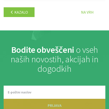
KAZALO
NA VRH
Bodite obveščeni
o vseh
naših novostih, akcijah in
dogodkih
PRIJAVA