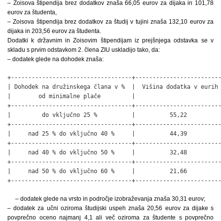
– Zoisova štipendija brez dodatkov znaša 66,05 eurov za dijaka in 101,78
eurov za študenta,
– Zoisova štipendija brez dodatkov za študij v tujini znaša 132,10 eurov za
dijaka in 203,56 eurov za študenta.
Dodatki k državnim in Zoisovim štipendijam iz prejšnjega odstavka se v
skladu s prvim odstavkom 2. člena ZIU uskladijo tako, da:
– dodatek glede na dohodek znaša:
+-----------------------------------+-------------------------
| Dohodek na družinskega člana v %  |  Višina dodatka v eurih 
|        od minimalne plače         |                         
+-----------------------------------+-------------------------
|         do vključno 25 %          |          55,22          
+-----------------------------------+-------------------------
|     nad 25 % do vključno 40 %     |          44,39          
+-----------------------------------+-------------------------
|     nad 40 % do vključno 50 %     |          32,48          
+-----------------------------------+-------------------------
|     nad 50 % do vključno 60 %     |          21,66          
+-----------------------------------+------------------------
– dodatek glede na vrsto in področje izobraževanja znaša 30,31 eurov;
– dodatek za učni oziroma študijski uspeh znaša 20,56 eurov za dijake s
povprečno oceno najmanj 4,1 ali več oziroma za študente s povprečno