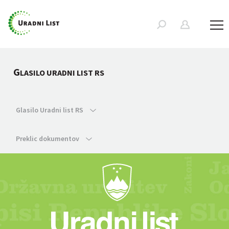
G
LASILO URADNI LIST RS
Glasilo Uradni list RS
Preklic dokumentov