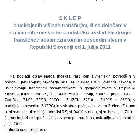
S K L E P
o usklajenih višinah transferjev, ki so določeni v
nominalnih zneskih ter o odstotku uskladitve drugih
transferjev posameznikom in gospodinjstvom v
Republiki Sloveniji od 1. julija 2011
I.
Na podlagi objavljenega indeksa rasti cen življenjskih potrebščin v
obdobju januar–junij tekočega leta, se v skladu s 3. členom Zakona o
usklajevanju transferjev posameznikom in gospodinjstvom v Republiki
Sloveniji (Uradni list RS, št. 114/06, 59/07 – ZŠtip, 63/07 – popr., 10/08 –
ZVarDod, 71/08, 73/08, 98/09 – ZIUZGK, 62/10 – ZUPJS in 85/10; v
nadaljnjem besedilu: ZUTPG) in v skladu s prvim odstavkom 2. člena Zakona
o interventnih ukrepih (Uradni list RS, št. 94/10; v nadaljnjem besedilu: ZIU):
1. transferji, ki se izplačujejo iz državnega proračuna, uskladijo tako, da od 1.
julija 2011:
– otroški dodatek znaša: