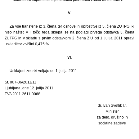
V.
Za vse transferje iz 3. člena ter osnove in oprostitve iz 5. člena ZUTPG, ki
niso našteti v I. točki tega sklepa, se na podlagi prvega odstavka 3. člena
ZUTPG in v skladu s prvim odstavkom 2. člena ZIU od 1. julija 2011 opravi
uskladitev v višini 0,475 %.
VI.
Usklajeni zneski veljajo od 1. julija 2011.
Št. 007-36/2011/11
Ljubljana, dne 12. julija 2011
EVA 2011-2611-0068
dr. Ivan Svetlik l.r.
Minister
za delo, družino in
socialne zadeve