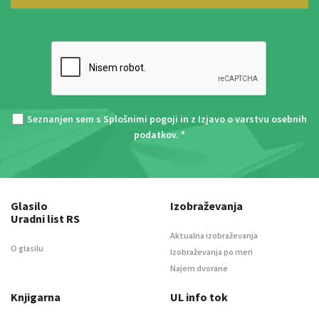
Seznanjen sem s
Splošnimi pogoji
in z
Izjavo o varstvu osebnih
podatkov
. *
Glasilo
Izobraževanja
Uradni list RS
Aktualna izobraževanja
O glasilu
Izobraževanja po meri
Najem dvorane
Knjigarna
UL info tok