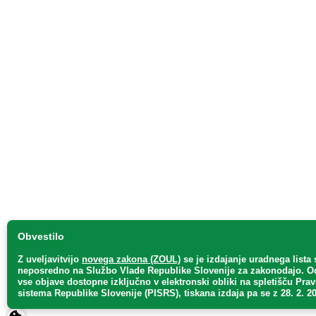
Obvestilo
Z uveljavitvijo
novega zakona (ZOUL)
se je
izdajanje uradnega lista 
neposredno
na Službo Vlade Republike Slovenije za zakonodajo
. O
vse objave dostopne izključno v elektronski obliki na spletišču Pra
sistema Republike Slovenije (PISRS), tiskana izdaja pa se z 28. 2. 20