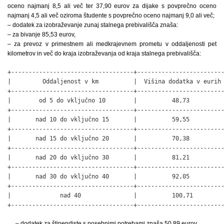
oceno najmanj 8,5 ali več ter 37,90 eurov za dijake s povprečno oceno
najmanj 4,5 ali več oziroma študente s povprečno oceno najmanj 9,0 ali več;
– dodatek za izobraževanje zunaj stalnega prebivališča znaša:
– za bivanje 85,53 eurov,
– za prevoz v primestnem ali medkrajevnem prometu v oddaljenosti pet
kilometrov in več do kraja izobraževanja od kraja stalnega prebivališča:
+-----------------------------------+-------------------------
|         Oddaljenost v km          |  Višina dodatka v eurih 
+-----------------------------------+-------------------------
|        od 5 do vključno 10        |          48,73          
+-----------------------------------+-------------------------
|       nad 10 do vključno 15       |          59,55          
+-----------------------------------+-------------------------
|       nad 15 do vključno 20       |          70,38          
+-----------------------------------+-------------------------
|       nad 20 do vključno 30       |          81,21          
+-----------------------------------+-------------------------
|       nad 30 do vključno 40       |          92,05          
+-----------------------------------+-------------------------
|              nad 40               |          100,71         
+-----------------------------------+------------------------
– dodatek za štipendiste s posebnimi potrebami znaša 50,89 eurov.