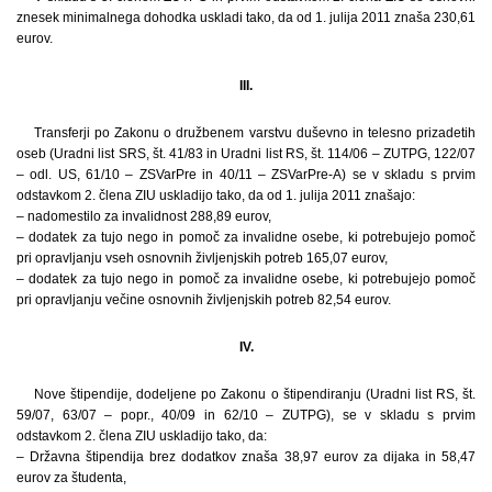
znesek minimalnega dohodka uskladi tako, da od 1. julija 2011 znaša 230,61
eurov.
III.
Transferji po Zakonu o družbenem varstvu duševno in telesno prizadetih
oseb (Uradni list SRS, št. 41/83 in Uradni list RS, št. 114/06 – ZUTPG, 122/07
– odl. US, 61/10 – ZSVarPre in 40/11 – ZSVarPre-A) se v skladu s prvim
odstavkom 2. člena ZIU uskladijo tako, da od 1. julija 2011 znašajo:
– nadomestilo za invalidnost 288,89 eurov,
– dodatek za tujo nego in pomoč za invalidne osebe, ki potrebujejo pomoč
pri opravljanju vseh osnovnih življenjskih potreb 165,07 eurov,
– dodatek za tujo nego in pomoč za invalidne osebe, ki potrebujejo pomoč
pri opravljanju večine osnovnih življenjskih potreb 82,54 eurov.
IV.
Nove štipendije, dodeljene po Zakonu o štipendiranju (Uradni list RS, št.
59/07, 63/07 – popr., 40/09 in 62/10 – ZUTPG), se v skladu s prvim
odstavkom 2. člena ZIU uskladijo tako, da:
– Državna štipendija brez dodatkov znaša 38,97 eurov za dijaka in 58,47
eurov za študenta,