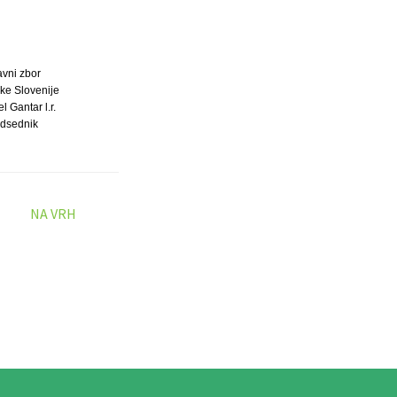
avni zbor
ke Slovenije
l Gantar l.r.
dsednik
NA VRH