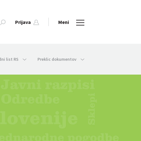
Prijava
Meni
dni list RS
Preklic dokumentov