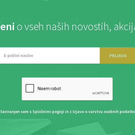
eni
o vseh naših novostih, akci
PRIJAVA
Seznanjen sem s
Splošnimi pogoji
in z
Izjavo o varstvu osebnih podatk