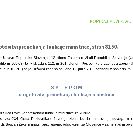
KOPIRAJ POVEZAVO
tovitvi prenehanja funkcije ministrice, stran 8150.
a Ustave Republike Slovenije, 12. člena Zakona o Vladi Republike Slovenije (Ura
ilo in 109/08) ter v skladu s 112. in 261. členom Poslovnika državnega zbora (Ura
lo in 105/10) se je Državni zbor na seji dne 11. julija 2011 seznanil z naslednjim
S K L E P O M
o ugotovitvi prenehanja funkcije ministrice
i Širca Ravnikar prenehala funkcija ministrice za kulturo.
tavka 234. člena Poslovnika državnega zbora bo do imenovanja novega minist
r dr. Boštjan Žekš, minister brez resorja, odgovoren za Slovence v zamejstvu in po s