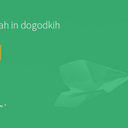
jah in dogodkih
ov
. *