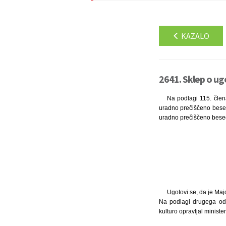
KAZALO
2641. Sklep o ugo
Na podlagi 115. člen
uradno prečiščeno besed
uradno prečiščeno besedi
Ugotovi se, da je Majd
Na podlagi drugega ods
kulturo opravljal ministe