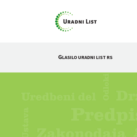
G
LASILO URADNI LIST RS