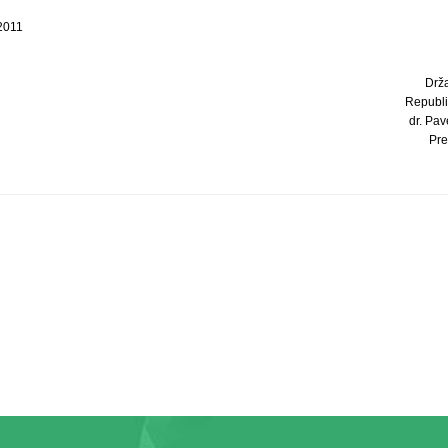
 2011
Drž
Republi
dr. Pave
Pre