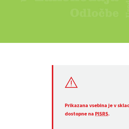
Prikazana vsebina je v skla
dostopne na
PISRS
.