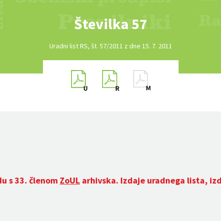
Številka 57
Uradni list RS, št. 57/2011 z dne 15. 7. 2011
du s 33. členom
ZoUL
arhivska. Izdaje uradnega lista, iz