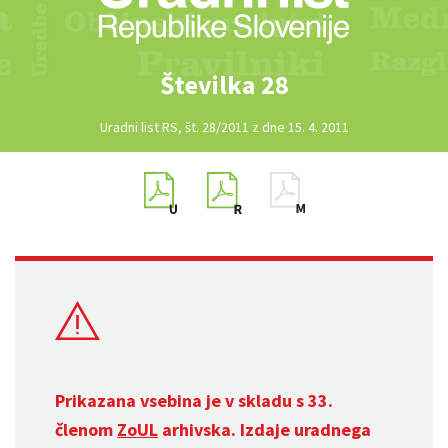
Številka 28
Uradni list RS, št. 28/2011 z dne 15. 4. 2011
Prikazana vsebina je v skladu s 33.
členom
ZoUL
arhivska. Izdaje uradnega