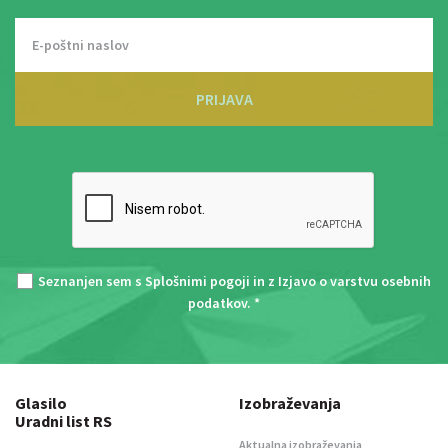
PRIJAVA
Seznanjen sem s
Splošnimi pogoji
in z
Izjavo o varstvu osebnih
podatkov
. *
Glasilo
Izobraževanja
Uradni list RS
Aktualna izobraževanja