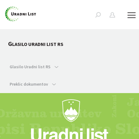
G
LASILO URADNI LIST RS
Glasilo Uradni list RS
Preklic dokumentov