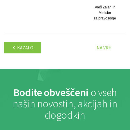
Aleš Zalar l.r.
Minister
za pravosodje
KAZALO
NA VRH
Bodite obveščeni
o vseh
naših novostih, akcijah in
dogodkih