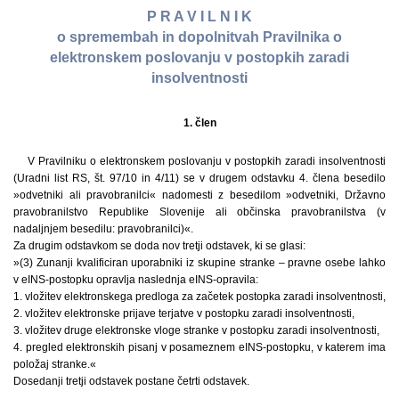
P R A V I L N I K
o spremembah in dopolnitvah Pravilnika o
elektronskem poslovanju v postopkih zaradi
insolventnosti
1. člen
V Pravilniku o elektronskem poslovanju v postopkih zaradi insolventnosti
(Uradni list RS, št. 97/10 in 4/11) se v drugem odstavku 4. člena besedilo
»odvetniki ali pravobranilci« nadomesti z besedilom »odvetniki, Državno
pravobranilstvo Republike Slovenije ali občinska pravobranilstva (v
nadaljnjem besedilu: pravobranilci)«.
Za drugim odstavkom se doda nov tretji odstavek, ki se glasi:
»(3) Zunanji kvalificiran uporabniki iz skupine stranke – pravne osebe lahko
v eINS-postopku opravlja naslednja eINS-opravila:
1. vložitev elektronskega predloga za začetek postopka zaradi insolventnosti,
2. vložitev elektronske prijave terjatve v postopku zaradi insolventnosti,
3. vložitev druge elektronske vloge stranke v postopku zaradi insolventnosti,
4. pregled elektronskih pisanj v posameznem eINS-postopku, v katerem ima
položaj stranke.«
Dosedanji tretji odstavek postane četrti odstavek.