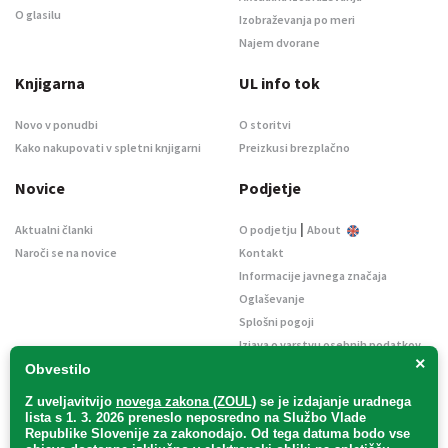
O glasilu
Izobraževanja po meri
Najem dvorane
Knjigarna
UL info tok
Novo v ponudbi
O storitvi
Kako nakupovati v spletni knjigarni
Preizkusi brezplačno
Novice
Podjetje
|
Aktualni članki
O podjetju
About
Naroči se na novice
Kontakt
Informacije javnega značaja
Oglaševanje
Splošni pogoji
Izjava o varstvu osebnih podatkov
×
E-dražbe
Obvestilo
Z uveljavitvijo
novega zakona (ZOUL)
se je
izdajanje uradnega
lista s 1. 3. 2026 preneslo
neposredno
na Službo Vlade
Republike Slovenije za zakonodajo
. Od tega datuma bodo vse