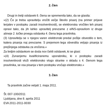
2. člen
Drugi in tretji odstavek 6. člena se spremenita tako, da se glasita:
»(2) Če je treba upravitelju vročiti večje število pisanj (na primer prijave
terjatev v postopku zaradi insolventnosti), se elektronska vročitev teh pisanj
opravi tako, da jih lahko upravitelj prevzame z eINS-opravilom iz druge
alineje 2. točke prvega odstavka 4. člena tega pravilnika.
(3) Upravitelju se v njegov varen elektronski predal pošlje obvestilo o tem,
katera pisanja naj prevzame. S prejemom tega obvestila veljajo pisanja iz
prejšnjega odstavka za vročena.«
Za tretjim odstavkom se doda nov četrti odstavek, ki se glasi:
»(4) Zunanjemu kvalificiranemu uporabniku, ki v postopku zaradi
insolventnosti vloži elektronsko vlogo stranke v skladu s 4. členom tega
pravilnika, se vsa pisanja v tem postopku vročajo elektronsko.«
3. člen
Ta pravilnik začne veljati 1. maja 2011.
Št. 007-100/2011
Ljubljana, dne 8. aprila 2011
EVA 2011-2011-0030