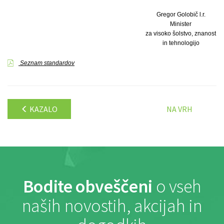
Gregor Golobič l.r.
Minister
za visoko šolstvo, znanost
in tehnologijo
Seznam standardov
KAZALO
NA VRH
Bodite obveščeni
o vseh
naših novostih, akcijah in