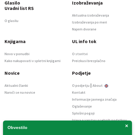
Glasilo
Izobraževanja
Uradni list RS
Aktualna izobraževanja
O glasilu
Izobraževanja po meri
Najem dvorane
Knjigarna
UL info tok
Novo v ponudbi
O storitvi
Kako nakupovati v spletni knjigarni
Preizkusi brezplačno
Novice
Podjetje
|
Aktualni članki
O podjetju
About
Naroči se na novice
Kontakt
Informacije javnega značaja
Oglaševanje
Splošni pogoji
Izjava o varstvu osebnih podatkov
×
E-dražbe
Obvestilo