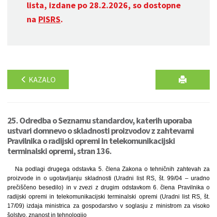
lista, izdane po 28.2.2026, so dostopne
na
PISRS
.
KAZALO
25. Odredba o Seznamu standardov, katerih uporaba
ustvari domnevo o skladnosti proizvodov z zahtevami
Pravilnika o radijski opremi in telekomunikacijski
terminalski opremi, stran 136.
Na podlagi drugega odstavka 5. člena Zakona o tehničnih zahtevah za
proizvode in o ugotavljanju skladnosti (Uradni list RS, št. 99/04 – uradno
prečiščeno besedilo) in v zvezi z drugim odstavkom 6. člena Pravilnika o
radijski opremi in telekomunikacijski terminalski opremi (Uradni list RS, št.
17/09) izdaja ministrica za gospodarstvo v soglasju z ministrom za visoko
šolstvo, znanost in tehnologijo