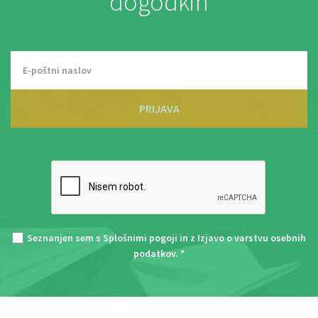
dogodkih
PRIJAVA
Seznanjen sem s
Splošnimi pogoji
in z
Izjavo o varstvu osebnih
podatkov
. *