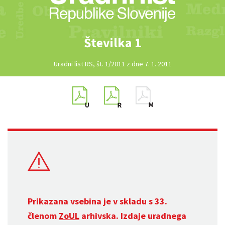
Številka 1
Uradni list RS, št. 1/2011 z dne 7. 1. 2011
Prikazana vsebina je v skladu s 33.
členom
ZoUL
arhivska. Izdaje uradnega