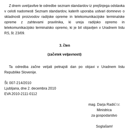
Z dnem uveljavitve te odredbe seznam standardov iz prejšnjega odstavka
v celoti nadomesti Seznam standardov, katerih uporaba ustvari domnevo o
skladnosti proizvodov radijske opreme in telekomunikacijske terminalske
opreme z zahtevami pravilnika, ki ureja radijsko opremo in
telekomunikacijsko terminalsko opremo, ki je bil objavljen v Uradnem listu
RS, št. 23/09.
3. člen
(začetek veljavnosti)
Ta odredba začne veljati petnajsti dan po objavi v Uradnem listu
Republike Slovenije.
Št. 007-214/2010
Ljubljana, dne 2. decembra 2010
EVA 2010-2111-0112
mag. Darja Radić l.r.
Ministrica
za gospodarstvo
Soglašam!