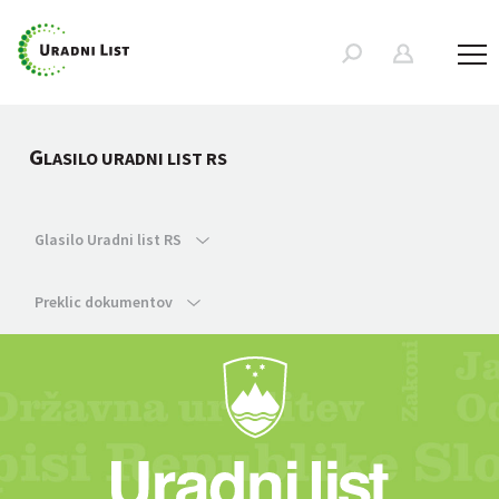
G
LASILO URADNI LIST RS
Glasilo Uradni list RS
Preklic dokumentov