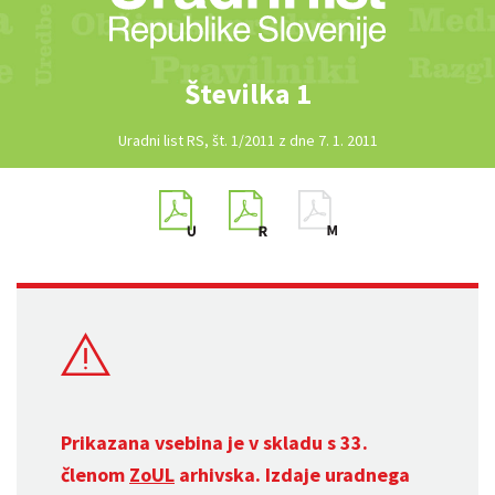
Številka 1
Uradni list RS, št. 1/2011 z dne 7. 1. 2011
Prikazana vsebina je v skladu s 33.
členom
ZoUL
arhivska. Izdaje uradnega