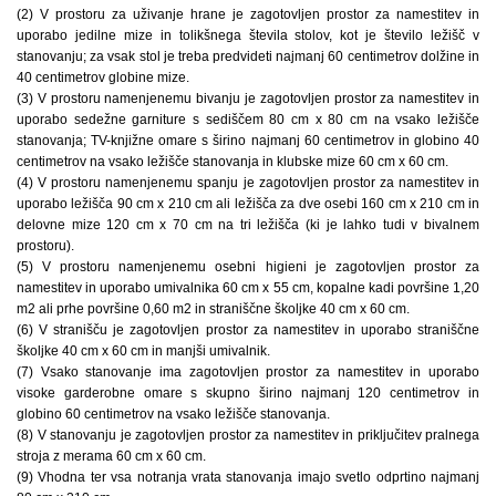
(2) V prostoru za uživanje hrane je zagotovljen prostor za namestitev in
uporabo jedilne mize in tolikšnega števila stolov, kot je število ležišč v
stanovanju; za vsak stol je treba predvideti najmanj 60 centimetrov dolžine in
40 centimetrov globine mize.
(3) V prostoru namenjenemu bivanju je zagotovljen prostor za namestitev in
uporabo sedežne garniture s sediščem 80 cm x 80 cm na vsako ležišče
stanovanja; TV-knjižne omare s širino najmanj 60 centimetrov in globino 40
centimetrov na vsako ležišče stanovanja in klubske mize 60 cm x 60 cm.
(4) V prostoru namenjenemu spanju je zagotovljen prostor za namestitev in
uporabo ležišča 90 cm x 210 cm ali ležišča za dve osebi 160 cm x 210 cm in
delovne mize 120 cm x 70 cm na tri ležišča (ki je lahko tudi v bivalnem
prostoru).
(5) V prostoru namenjenemu osebni higieni je zagotovljen prostor za
namestitev in uporabo umivalnika 60 cm x 55 cm, kopalne kadi površine 1,20
m2 ali prhe površine 0,60 m2 in straniščne školjke 40 cm x 60 cm.
(6) V stranišču je zagotovljen prostor za namestitev in uporabo straniščne
školjke 40 cm x 60 cm in manjši umivalnik.
(7) Vsako stanovanje ima zagotovljen prostor za namestitev in uporabo
visoke garderobne omare s skupno širino najmanj 120 centimetrov in
globino 60 centimetrov na vsako ležišče stanovanja.
(8) V stanovanju je zagotovljen prostor za namestitev in priključitev pralnega
stroja z merama 60 cm x 60 cm.
(9) Vhodna ter vsa notranja vrata stanovanja imajo svetlo odprtino najmanj