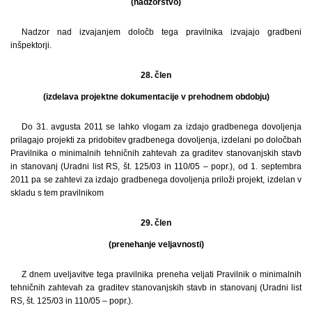
(nadzorstvo)
Nadzor nad izvajanjem določb tega pravilnika izvajajo gradbeni
inšpektorji.
28. člen
(izdelava projektne dokumentacije v prehodnem obdobju)
Do 31. avgusta 2011 se lahko vlogam za izdajo gradbenega dovoljenja
prilagajo projekti za pridobitev gradbenega dovoljenja, izdelani po določbah
Pravilnika o minimalnih tehničnih zahtevah za graditev stanovanjskih stavb
in stanovanj (Uradni list RS, št. 125/03 in 110/05 – popr.), od 1. septembra
2011 pa se zahtevi za izdajo gradbenega dovoljenja priloži projekt, izdelan v
skladu s tem pravilnikom
29. člen
(prenehanje veljavnosti)
Z dnem uveljavitve tega pravilnika preneha veljati Pravilnik o minimalnih
tehničnih zahtevah za graditev stanovanjskih stavb in stanovanj (Uradni list
RS, št. 125/03 in 110/05 – popr.).