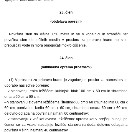
23. člen
(obdelava površin)
Površina sten do višine 1,50 metra in tal v kopalnici in stranišču ter
površina sten ob točilnih mestih v prostoru za pripravo hrane ne sme
prepuščati vode in mora omogočati mokro čiščenje.
24. člen
(minimalna oprema prostorov)
(1) V prostoru za pripravo hrane je zagotovljen prostor za namestitev in
uporabo naslednje opreme:
– v stanovanju enim ležiščem: kuhinjski blok 100 cm x 60 cm in shrambna
omara 60 cm x 60 cm;
– v stanovanju z dvema ležiščema: štedilnik 60 cm x 60 cm, hladilnik 60 cm x
60 cm, pomivalno korito 60 cm x 60 cm, shrambna omara 60 cm x 60 cm,
delovno-odlagalna površina najmanj 60 centimetrov;
– v stanovanju z več kot dvema ležiščema: oprema kot v prejšnji alineji, pri
čemer se za vsako nadaljnje ležišče stanovanja doda delovno-odlagalna
površina v širini najmanj 40 centimetrov.