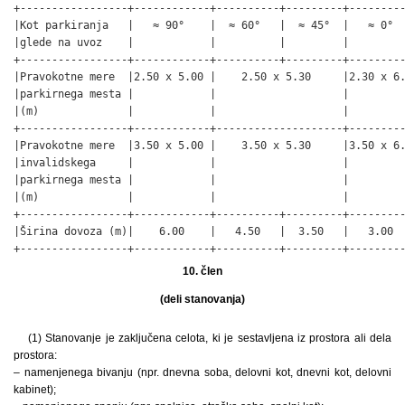
+-----------------+------------+----------+---------+---------
|Kot parkiranja   |   ≈ 90°    |  ≈ 60°   |  ≈ 45°  |   ≈ 0°  
|glede na uvoz    |            |          |         |         
+-----------------+------------+----------+---------+---------
|Pravokotne mere  |2.50 x 5.00 |    2.50 x 5.30     |2.30 x 6.
|parkirnega mesta |            |                    |         
|(m)              |            |                    |         
+-----------------+------------+--------------------+---------
|Pravokotne mere  |3.50 x 5.00 |    3.50 x 5.30     |3.50 x 6.
|invalidskega     |            |                    |         
|parkirnega mesta |            |                    |         
|(m)              |            |                    |         
+-----------------+------------+----------+---------+---------
|Širina dovoza (m)|    6.00    |   4.50   |  3.50   |   3.00  
+-----------------+------------+----------+---------+--------
10. člen
(deli stanovanja)
(1) Stanovanje je zaključena celota, ki je sestavljena iz prostora ali dela
prostora:
– namenjenega bivanju (npr. dnevna soba, delovni kot, dnevni kot, delovni
kabinet);