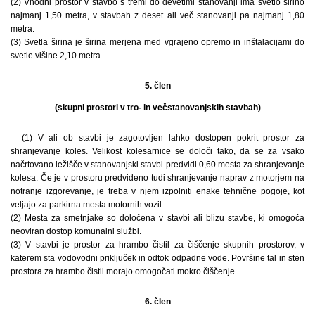
(2) Vhodni prostor v stavbo s tremi do devetimi stanovanji ima svetlo širino
najmanj 1,50 metra, v stavbah z deset ali več stanovanji pa najmanj 1,80
metra.
(3) Svetla širina je širina merjena med vgrajeno opremo in inštalacijami do
svetle višine 2,10 metra.
5. člen
(skupni prostori v tro- in večstanovanjskih stavbah)
(1) V ali ob stavbi je zagotovljen lahko dostopen pokrit prostor za
shranjevanje koles. Velikost kolesarnice se določi tako, da se za vsako
načrtovano ležišče v stanovanjski stavbi predvidi 0,60 mesta za shranjevanje
kolesa. Če je v prostoru predvideno tudi shranjevanje naprav z motorjem na
notranje izgorevanje, je treba v njem izpolniti enake tehnične pogoje, kot
veljajo za parkirna mesta motornih vozil.
(2) Mesta za smetnjake so določena v stavbi ali blizu stavbe, ki omogoča
neoviran dostop komunalni službi.
(3) V stavbi je prostor za hrambo čistil za čiščenje skupnih prostorov, v
katerem sta vodovodni priključek in odtok odpadne vode. Površine tal in sten
prostora za hrambo čistil morajo omogočati mokro čiščenje.
6. člen