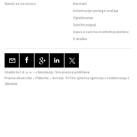
Naroči se na novice
Kontakt
Informacije javnega značaja
Oglaševanje
Splošni pogoji
Izjava o varstvu osebnih podatkov
E-dražbe
Uradni list d. o. o. – v likvidaciji / Vse pravice pridržane.
Pravna obvestila
/
Piškotki
/ Avtorji:
TriTim spletna agencija
v sodelovanju z
2Mobile