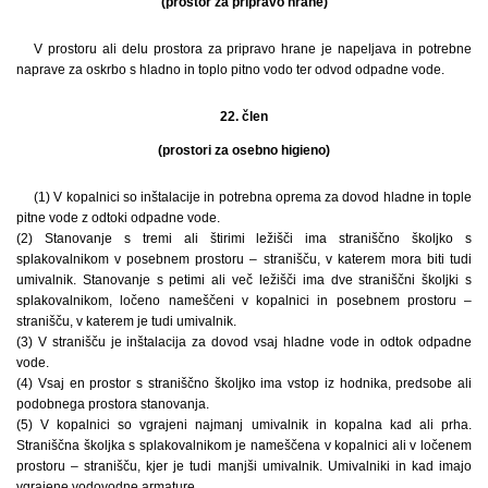
(prostor za pripravo hrane)
V prostoru ali delu prostora za pripravo hrane je napeljava in potrebne
naprave za oskrbo s hladno in toplo pitno vodo ter odvod odpadne vode.
22. člen
(prostori za osebno higieno)
(1) V kopalnici so inštalacije in potrebna oprema za dovod hladne in tople
pitne vode z odtoki odpadne vode.
(2) Stanovanje s tremi ali štirimi ležišči ima straniščno školjko s
splakovalnikom v posebnem prostoru – stranišču, v katerem mora biti tudi
umivalnik. Stanovanje s petimi ali več ležišči ima dve straniščni školjki s
splakovalnikom, ločeno nameščeni v kopalnici in posebnem prostoru –
stranišču, v katerem je tudi umivalnik.
(3) V stranišču je inštalacija za dovod vsaj hladne vode in odtok odpadne
vode.
(4) Vsaj en prostor s straniščno školjko ima vstop iz hodnika, predsobe ali
podobnega prostora stanovanja.
(5) V kopalnici so vgrajeni najmanj umivalnik in kopalna kad ali prha.
Straniščna školjka s splakovalnikom je nameščena v kopalnici ali v ločenem
prostoru – stranišču, kjer je tudi manjši umivalnik. Umivalniki in kad imajo
vgrajene vodovodne armature.