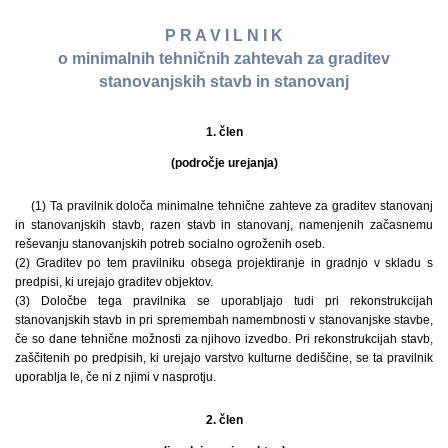
P R A V I L N I K
o minimalnih tehničnih zahtevah za graditev
stanovanjskih stavb in stanovanj
1. člen
(področje urejanja)
(1) Ta pravilnik določa minimalne tehnične zahteve za graditev stanovanj
in stanovanjskih stavb, razen stavb in stanovanj, namenjenih začasnemu
reševanju stanovanjskih potreb socialno ogroženih oseb.
(2) Graditev po tem pravilniku obsega projektiranje in gradnjo v skladu s
predpisi, ki urejajo graditev objektov.
(3) Določbe tega pravilnika se uporabljajo tudi pri rekonstrukcijah
stanovanjskih stavb in pri spremembah namembnosti v stanovanjske stavbe,
če so dane tehnične možnosti za njihovo izvedbo. Pri rekonstrukcijah stavb,
zaščitenih po predpisih, ki urejajo varstvo kulturne dediščine, se ta pravilnik
uporablja le, če ni z njimi v nasprotju.
2. člen