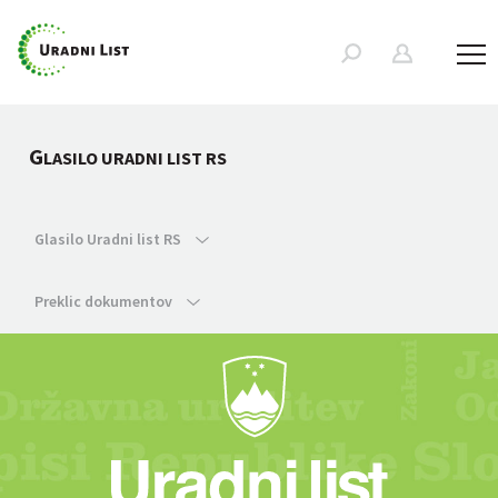
G
LASILO URADNI LIST RS
Glasilo Uradni list RS
Preklic dokumentov