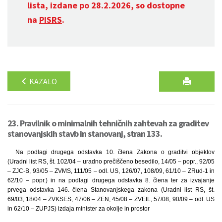
lista, izdane po 28.2.2026, so dostopne
na
PISRS
.
KAZALO
23. Pravilnik o minimalnih tehničnih zahtevah za graditev
stanovanjskih stavb in stanovanj, stran 133.
Na podlagi drugega odstavka 10. člena Zakona o graditvi objektov
(Uradni list RS, št. 102/04 – uradno prečiščeno besedilo, 14/05 – popr., 92/05
– ZJC-B, 93/05 – ZVMS, 111/05 – odl. US, 126/07, 108/09, 61/10 – ZRud-1 in
62/10 – popr.) in na podlagi drugega odstavka 8. člena ter za izvajanje
prvega odstavka 146. člena Stanovanjskega zakona (Uradni list RS, št.
69/03, 18/04 – ZVKSES, 47/06 – ZEN, 45/08 – ZVEtL, 57/08, 90/09 – odl. US
in 62/10 – ZUPJS) izdaja minister za okolje in prostor