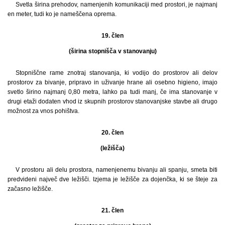
Svetla širina prehodov, namenjenih komunikaciji med prostori, je najmanj
en meter, tudi ko je nameščena oprema.
19. člen
(širina stopnišča v stanovanju)
Stopniščne rame znotraj stanovanja, ki vodijo do prostorov ali delov
prostorov za bivanje, pripravo in uživanje hrane ali osebno higieno, imajo
svetlo širino najmanj 0,80 metra, lahko pa tudi manj, če ima stanovanje v
drugi etaži dodaten vhod iz skupnih prostorov stanovanjske stavbe ali drugo
možnost za vnos pohištva.
20. člen
(ležišča)
V prostoru ali delu prostora, namenjenemu bivanju ali spanju, smeta biti
predvideni največ dve ležišči. Izjema je ležišče za dojenčka, ki se šteje za
začasno ležišče.
21. člen