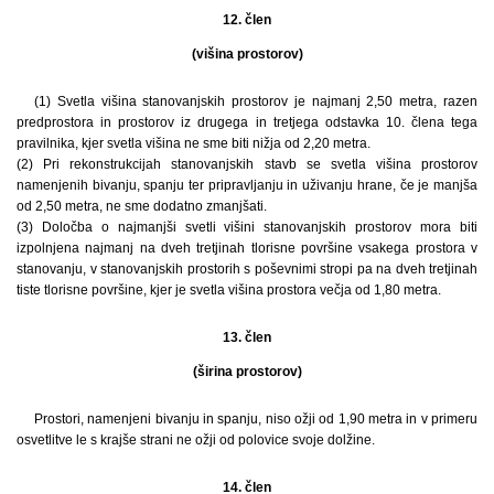
12. člen
(višina prostorov)
(1) Svetla višina stanovanjskih prostorov je najmanj 2,50 metra, razen
predprostora in prostorov iz drugega in tretjega odstavka 10. člena tega
pravilnika, kjer svetla višina ne sme biti nižja od 2,20 metra.
(2) Pri rekonstrukcijah stanovanjskih stavb se svetla višina prostorov
namenjenih bivanju, spanju ter pripravljanju in uživanju hrane, če je manjša
od 2,50 metra, ne sme dodatno zmanjšati.
(3) Določba o najmanjši svetli višini stanovanjskih prostorov mora biti
izpolnjena najmanj na dveh tretjinah tlorisne površine vsakega prostora v
stanovanju, v stanovanjskih prostorih s poševnimi stropi pa na dveh tretjinah
tiste tlorisne površine, kjer je svetla višina prostora večja od 1,80 metra.
13. člen
(širina prostorov)
Prostori, namenjeni bivanju in spanju, niso ožji od 1,90 metra in v primeru
osvetlitve le s krajše strani ne ožji od polovice svoje dolžine.
14. člen