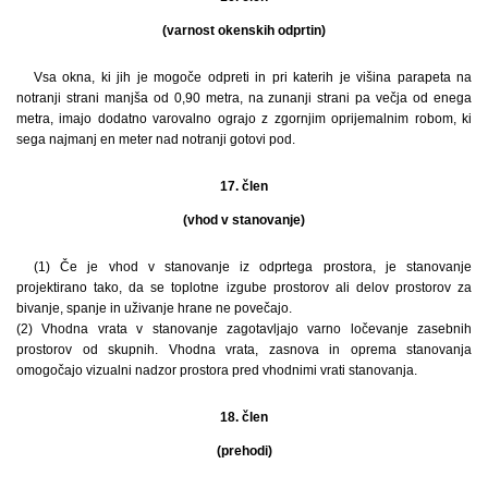
(varnost okenskih odprtin)
Vsa okna, ki jih je mogoče odpreti in pri katerih je višina parapeta na
notranji strani manjša od 0,90 metra, na zunanji strani pa večja od enega
metra, imajo dodatno varovalno ograjo z zgornjim oprijemalnim robom, ki
sega najmanj en meter nad notranji gotovi pod.
17. člen
(vhod v stanovanje)
(1) Če je vhod v stanovanje iz odprtega prostora, je stanovanje
projektirano tako, da se toplotne izgube prostorov ali delov prostorov za
bivanje, spanje in uživanje hrane ne povečajo.
(2) Vhodna vrata v stanovanje zagotavljajo varno ločevanje zasebnih
prostorov od skupnih. Vhodna vrata, zasnova in oprema stanovanja
omogočajo vizualni nadzor prostora pred vhodnimi vrati stanovanja.
18. člen
(prehodi)