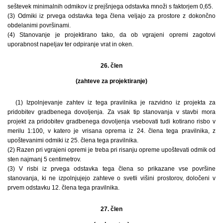
seštevek minimalnih odmikov iz prejšnjega odstavka množi s faktorjem 0,65.
(3) Odmiki iz prvega odstavka tega člena veljajo za prostore z dokončno
obdelanimi površinami.
(4) Stanovanje je projektirano tako, da ob vgrajeni opremi zagotovi
uporabnost napeljav ter odpiranje vrat in oken.
26. člen
(zahteve za projektiranje)
(1) Izpolnjevanje zahtev iz tega pravilnika je razvidno iz projekta za
pridobitev gradbenega dovoljenja. Za vsak tip stanovanja v stavbi mora
projekt za pridobitev gradbenega dovoljenja vsebovati tudi kotirano risbo v
merilu 1:100, v katero je vrisana oprema iz 24. člena tega pravilnika, z
upoštevanimi odmiki iz 25. člena tega pravilnika.
(2) Razen pri vgrajeni opremi je treba pri risanju opreme upoštevati odmik od
sten najmanj 5 centimetrov.
(3) V risbi iz prvega odstavka tega člena so prikazane vse površine
stanovanja, ki ne izpolnjujejo zahteve o svetli višini prostorov, določeni v
prvem odstavku 12. člena tega pravilnika.
27. člen