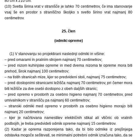
80 cm x 210 cm.
(10) Svetla širina vrat v stranišče je lahko 70 centimetrov, če ima stanovanje
vsaj še en prostor s straniščno školjko s svetlo širino vrat najmanj 80
centimetrov.
25. člen
(odmiki opreme)
(1) V stanovanju so projektirani naslednji odmiki in višine:
– pred omarami in pralnim strojem najmanj 70 centimetrov;
– pred nizom kuhinjske opreme in med dvema nizoma te opreme mora biti
prehod, širok najmanj 100 centimetrov;
– na tistih stranicah mize, kjer so predvideni stoli, najmanj 75 centimetrov;
– pred dostopnimi stranicami ležišča najmanj 70 centimetrov, pri čemer mora
biti ležišče za dve osebi dostopno z obeh daljših stranic;
– pred opremo v prostorih za osebno higieno najmanj 70 centimetrov, pred
umivalnikom v stranišču pa najmanj 60 centimetrov;
– stranski odmiki med opremo v prostorih za osebno higieno morajo biti
najmanj 20 centimetrov;
– kjer je načrtovana namestitev električnih stikal ali vtičnic ob vratnih
podbojih, je treba predvideti odmik opreme najmanj 15 centimetrov.
(2) Kadar je oprema razporejena tako, da bi bilo odmike iz prejšnjega
odstavka mogoče seštevati, se minimalni potrebni odmik izračuna tako, da se