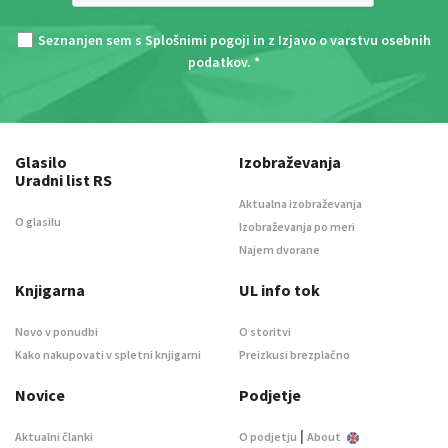
Seznanjen sem s
Splošnimi pogoji
in z
Izjavo o varstvu osebnih
podatkov
. *
Glasilo
Izobraževanja
Uradni list RS
Aktualna izobraževanja
O glasilu
Izobraževanja po meri
Najem dvorane
Knjigarna
UL info tok
Novo v ponudbi
O storitvi
Kako nakupovati v spletni knjigarni
Preizkusi brezplačno
Novice
Podjetje
|
Aktualni članki
O podjetju
About