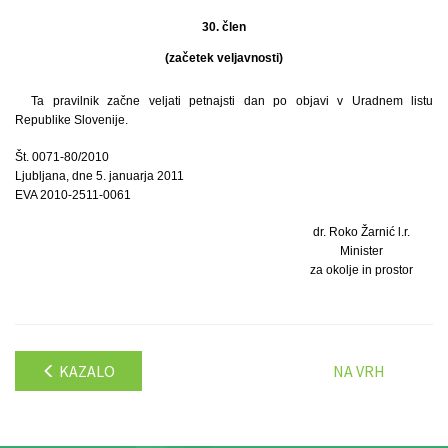
30. člen
(začetek veljavnosti)
Ta pravilnik začne veljati petnajsti dan po objavi v Uradnem listu
Republike Slovenije.
Št. 0071-80/2010
Ljubljana, dne 5. januarja 2011
EVA 2010-2511-0061
dr. Roko Žarnić l.r.
Minister
za okolje in prostor
KAZALO
NA VRH