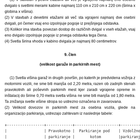
dvigalo s svetlimi merami kabine najmanj 110 cm x 210 cm x 220 cm (širina x
globina x višina).
(2) V stavbah z devetimi etažami ali več sta vgrajeni najmanj dve osebni
dvigali, pri čemer vsaj eno izpolnjuje pogoje iz prejšnjega odstavka.
(3) Kolikor ima stavba povezan dostop do različnih dvigal v vseh etažah, vsaj
eno dvigalo izpolnjuje pogoje iz prvega odstavka tega člena.
(4) Svetla širina vhoda v kabino dvigala je najmanj 80 centimetrov.
9. člen
(velikost garaže in parkirnih mest)
(1) Svetla višina garaž in drugih površin, po katerih je predvidena vožnja z
motornimi vozili, ne sme biti manjša od 2,20 metra, razen ob zadnjih stenah
pravokotnih ali poševnih parkirnih mest kjer zaradi vgrajene opreme in
inštalacij do širine 0,70 metra svetla višina ne sme biti manjša od 1,80 metra.
Ta znižanja svetle višine stropa so ustrezno označena in zavarovana.
(2) Velikost dovozov in parkirnih mest za osebna vozila, glede na
organizacijo parkiranja, ustrezajo zahtevam iz naslednje tabele:
+-----------------+------------+--------------------+---------
|                 | Pravokotno |  Parkiranje pod    | Vzdolžno
|                 | parkiranje |       kotom        |parkiranj