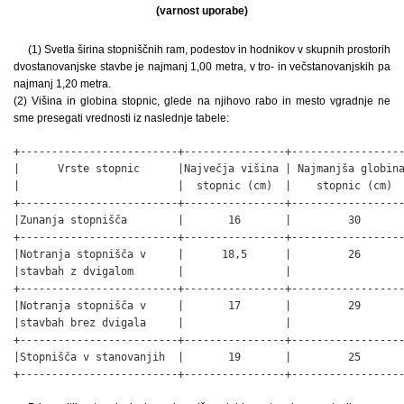
(varnost uporabe)
(1) Svetla širina stopniščnih ram, podestov in hodnikov v skupnih prostorih
dvostanovanjske stavbe je najmanj 1,00 metra, v tro- in večstanovanjskih pa
najmanj 1,20 metra.
(2) Višina in globina stopnic, glede na njihovo rabo in mesto vgradnje ne
sme presegati vrednosti iz naslednje tabele:
+-------------------------+----------------+------------------
|      Vrste stopnic      |Največja višina | Najmanjša globina
|                         |  stopnic (cm)  |    stopnic (cm)  
+-------------------------+----------------+------------------
|Zunanja stopnišča        |       16       |         30       
+-------------------------+----------------+------------------
|Notranja stopnišča v     |      18,5      |         26       
|stavbah z dvigalom       |                |                  
+-------------------------+----------------+------------------
|Notranja stopnišča v     |       17       |         29       
|stavbah brez dvigala     |                |                  
+-------------------------+----------------+------------------
|Stopnišča v stanovanjih  |       19       |         25       
+-------------------------+----------------+-----------------