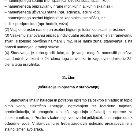
– namenjenega spanju (npr. spalnica, otroška soba, spalni kot);
– namenjenega pripravljanju hrane (npr. kuhinja, kuhinjska niša);
– namenjenega uživanju hrane (npr. jedilnica, jedilni kot);
– namenjenega osebni higieni (npr. kopalnica, stranišče), ter
tudi iz predprostora (npr. hodnik, veža).
(2) Vsaj en prostor namenjen osebni higieni je ločen od ostalih prostorov.
(3) Vsakemu stanovanju pripada individualni prostor, namenjen shranjevanju
stvari, s tlorisno površino najmanj 3 m2, ki je lahko zunaj stanovanja, a na
parceli namenjeni gradnji stavbe.
(4) Stanovanja je treba graditi tako, da je vanje mogoče namestiti pohištvo
standardnih velikosti iz 24. člena tega pravilnika in zagotoviti odmike iz 25.
člena tega pravilnika.
11. člen
(inštalacije in oprema v stanovanju)
Stanovanje ima inštalacije in potrebno opremo za oskrbo s hladno in toplo
pitno vodo, električno energijo, ogrevanjem ter izvedeno najmanj
predinštalacijo, ki omogoča kasnejšo vgradnjo inštalacij in opreme za
telekomunikacije. Prostor v katerem je vodovodni priključek, ima urejen odtok
odpadne vode. V stanovanju je treba zagotoviti ustrezno prezračevanje s
stalno izmenjavo zraka.