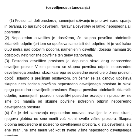
(osvetljenost stanovanja)
(1) Prostori ali deli prostorov, namenjeni uživanju in pripravi hrane, spanju
in bivanju, so naravno osvetljeni. Naravna osvetlitev je lahko neposredna ali
posredna.
(2) Neposredna osvetlitev je dosežena, če skupna površina obdelanih
zidarskih odprtin (pri tem se upošteva samo tisti del odprtine, ki je več kakor
0,50 metra nad gotovim podom), namenjenih osvetlitvi, dosega najmanj 20
odstotkov neto tlorisne površine teh delov stanovanja.
(3) Posredna osvetlitev prostorov je dopustna skozi drug neposredno
osvetljen prostor. V tem primeru se skupna površina odprtin neposredno
osvetljenega prostora, skozi katerega se posredno osvetljujejo drugi prostori,
določi skladno s prejšnjim odstavkom, pri čemer se za osnovo upošteva
skupna neto tlorisna površina neposredno osvetljenega prostora in skozi
njega posredno osvetljenih prostorov. Skupna površina obdelanih zidarskih
odprtin, namenjenih posredni osvetlitvi posredno osvetljenih prostorov, ne
sme biti manjša od skupne površine potrebnih odprtin neposredno
osvetljenega prostora.
(4) Če je del stanovanja neposredno naravno osvetljen le z ene strani,
njegova globina ne sme meriti več kot tri svetle višine prostora. Skupna
globina neposredno in posredno osvetljenega prostora, ki sta osvetljena le z
ene strani, ne sme meriti več kot tri svetle višine neposredno osvetljenega
prostora.