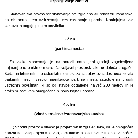
(izpolnjevanje zahtev)
Stanovanjska stavba ter stanovanje sta zgrajena ali rekonstruirana tako,
da ob normalnem vzdrževanju ves čas svoje uporabe izpolnjujeta vse
zahteve in pogoje po tem pravilniku.
3. člen
(parkirna mesta)
Za vsako stanovanje je na parceli namenjeni gradnji zagotovljeno
najmanj eno parkirno mesto, če veljavni prostorski akt ne določa drugače.
Kadar ni tehničnih in prostorskih možnosti za zagotovitev zadostnega števila
parkirnih mest, investitor manjkajoča parkirna mesta zagotovi na drugih
ustreznih površinah, ki so od stavbe oddaljene največ 200 metrov in je
etažnim lastnikom omogočena njihova trajna uporaba.
4. člen
(vhod v tro- in večstanovanjsko stavbo)
(1) Vhodni prostor v stavbo je projektiran in zgrajen tako, da je omogočen
nadzor nad vstopanjem v stavbo, komunikacija s stanovalci in dostava pošte.