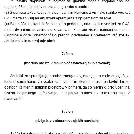
Pri zavitih stopnicah je najmanjša globina stopnic zagotovljena na
najmanj 35 centimetrov od zunanjega roba stopnic.
(3) Stopnišča z več kot tremi stopnicami in klančine z višinsko razliko več kot
0,48 metra so vsaj na eni strani opremljena z oprijemalom za roke.
(4) Stopnišča, balkoni, lože, terase in podobne, nad okolico več kot za 0,48
metra dvignjene površine, so zavarovane z ograjo visoko najmanj en meter.
Odprtine v ograji onemogočajo prehod predmetov s premerom več kot 12
centimetrov in vzpenjanje otrok.
7. člen
(merilna mesta v tro- in večstanovanjskih stavbah)
Merilniki za spremljanje porabe energentov, energije in vode omogočajo
ločeno spremljanje za vsako stanovanje in skupne prostore stavbe ter so
dostopni iz njenih skupnih prostorov. V primeru, da so merilniki priključeni na
sistem daljinskega odčitavanja, je njihova namestitev dovoljena tudi v
stanovanju.
8. člen
(dvigala v večstanovanjskih stavbah)
(1) V stavbah s petimi etažami ali več je vgrajeno najmanj eno osebno