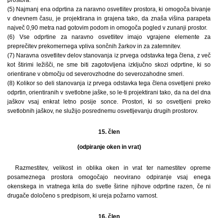
(5) Najmanj ena odprtina za naravno osvetlitev prostora, ki omogoča bivanje
v dnevnem času, je projektirana in grajena tako, da znaša višina parapeta
največ 0,90 metra nad gotovim podom in omogoča pogled v zunanji prostor.
(6) Vse odprtine za naravno osvetlitev imajo vgrajene elemente za
preprečitev prekomernega vpliva sončnih žarkov in za zatemnitev.
(7) Naravna osvetlitev delov stanovanja iz prvega odstavka tega člena, z več
kot štirimi ležišči, ne sme biti zagotovljena izključno skozi odprtine, ki so
orientirane v območju od severovzhodne do severozahodne smeri.
(8) Kolikor so deli stanovanja iz prvega odstavka tega člena osvetljeni preko
odprtin, orientiranih v svetlobne jaške, so le-ti projektirani tako, da na del dna
jaškov vsaj enkrat letno posije sonce. Prostori, ki so osvetljeni preko
svetlobnih jaškov, ne služijo posrednemu osvetljevanju drugih prostorov.
15. člen
(odpiranje oken in vrat)
Razmestitev, velikost in oblika oken in vrat ter namestitev opreme
posameznega prostora omogočajo neovirano odpiranje vsaj enega
okenskega in vratnega krila do svetle širine njihove odprtine razen, če ni
drugače določeno s predpisom, ki ureja požarno varnost.
16. člen