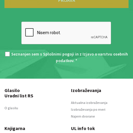
PRIJAVA
Seznanjen sem s
Splošnimi pogoji
in z
Izjavo o varstvu osebnih
podatkov
. *
Glasilo
Izobraževanja
Uradni list RS
Aktualna izobraževanja
O glasilu
Izobraževanja po meri
Najem dvorane
Knjigarna
UL info tok