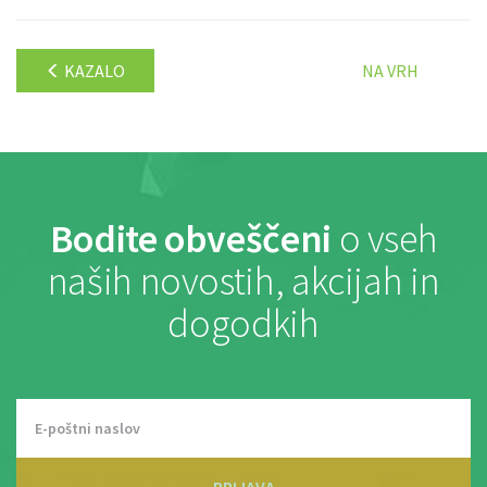
KAZALO
NA VRH
Bodite obveščeni
o vseh
naših novostih, akcijah in
dogodkih