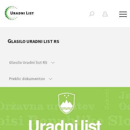
G
LASILO URADNI LIST RS
Glasilo Uradni list RS
Preklic dokumentov