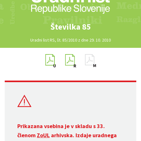
Številka 85
Uradni list RS, št. 85/2010 z dne 29. 10. 2010
Prikazana vsebina je v skladu s 33.
členom
ZoUL
arhivska. Izdaje uradnega