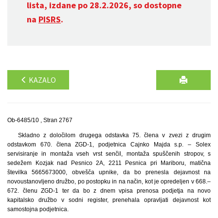
lista, izdane po 28.2.2026, so dostopne
na
PISRS
.
KAZALO
Ob-6485/10 , Stran 2767
Skladno z določilom drugega odstavka 75. člena v zvezi z drugim
odstavkom 670. člena ZGD-1, podjetnica Cajnko Majda s.p. – Solex
servisiranje in montaža vseh vrst senčil, montaža spuščenih stropov, s
sedežem Kozjak nad Pesnico 2A, 2211 Pesnica pri Mariboru, matična
številka 5665673000, obvešča upnike, da bo prenesla dejavnost na
novoustanovljeno družbo, po postopku in na način, kot je opredeljen v 668.–
672. členu ZGD-1 ter da bo z dnem vpisa prenosa podjetja na novo
kapitalsko družbo v sodni register, prenehala opravljati dejavnost kot
samostojna podjetnica.