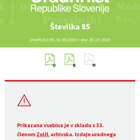
Številka 85
Uradni list RS, št. 85/2010 z dne 29. 10. 2010
Prikazana vsebina je v skladu s 33.
členom
ZoUL
arhivska. Izdaje uradnega