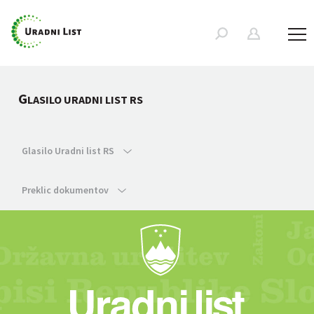
G
LASILO URADNI LIST RS
Glasilo Uradni list RS
Preklic dokumentov