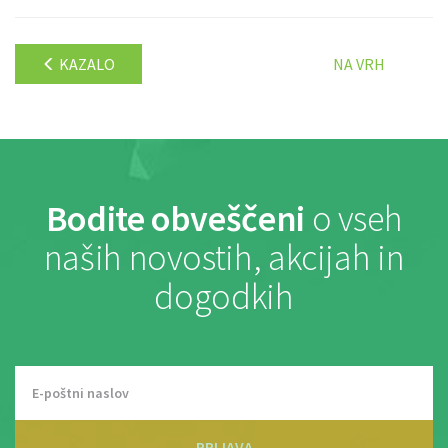
KAZALO
NA VRH
Bodite obveščeni
o vseh
naših novostih, akcijah in
dogodkih
PRIJAVA