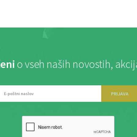
eni
o vseh naših novostih, akci
PRIJAVA