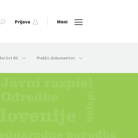
Prijava
Meni
dni list RS
Preklic dokumentov