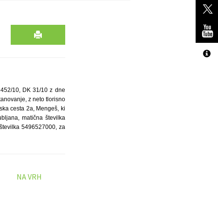
V 452/10, DK 31/10 z dne
anovanje, z neto tlorisno
ska cesta 2a, Mengeš, ki
ubljana, matična številka
 številka 5496527000, za
NA VRH