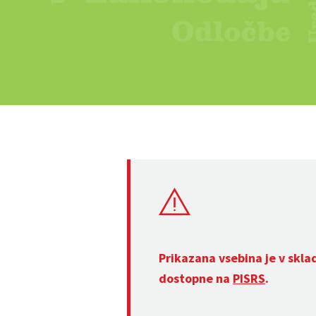
Prikazana vsebina je v skla
dostopne na
PISRS
.