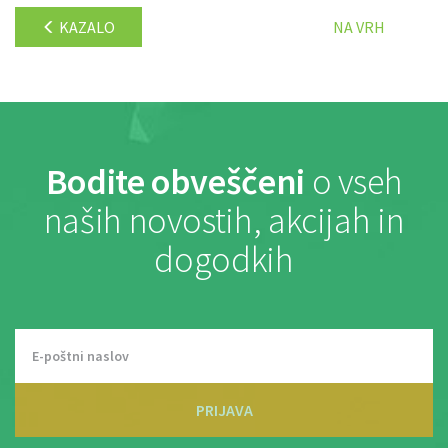
KAZALO
NA VRH
Bodite obveščeni
o vseh
naših novostih, akcijah in
dogodkih
PRIJAVA