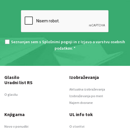
Seznanjen sem s
Splošnimi pogoji
in z
Izjavo o varstvu osebnih
podatkov
. *
Glasilo
Izobraževanja
Uradni list RS
Aktualna izobraževanja
O glasilu
Izobraževanja po meri
Najem dvorane
Knjigarna
UL info tok
Novo v ponudbi
O storitvi