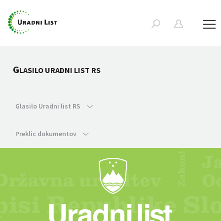
G
LASILO URADNI LIST RS
Glasilo Uradni list RS
Preklic dokumentov