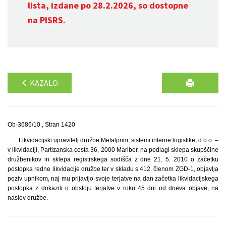
lista, izdane po 28.2.2026, so dostopne
na
PISRS
.
KAZALO
Ob-3686/10 , Stran 1420
Likvidacijski upravitelj družbe Metalprim, sistemi interne logistike, d.o.o. –
v likvidaciji, Partizanska cesta 36, 2000 Maribor, na podlagi sklepa skupščine
družbenikov in sklepa registrskega sodišča z dne 21. 5. 2010 o začetku
postopka redne likvidacije družbe ter v skladu s 412. členom ZGD-1, objavlja
poziv upnikom, naj mu prijavijo svoje terjatve na dan začetka likvidacijskega
postopka z dokazili o obstoju terjatve v roku 45 dni od dneva objave, na
naslov družbe.