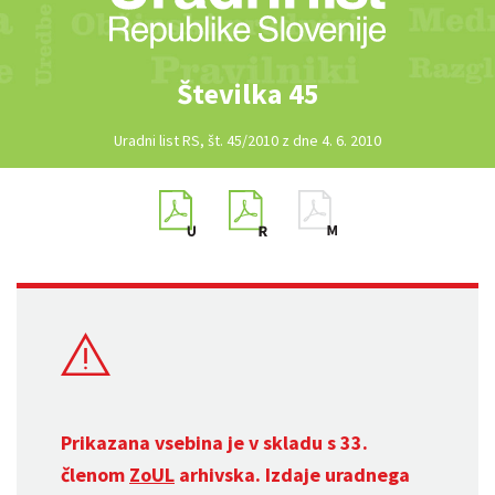
Številka 45
Uradni list RS, št. 45/2010 z dne 4. 6. 2010
Prikazana vsebina je v skladu s 33.
členom
ZoUL
arhivska. Izdaje uradnega