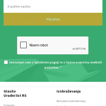
PRIJAVA
Seznanjen sem s
Splošnimi pogoji
in z
Izjavo o varstvu osebnih
podatkov
. *
Glasilo
Izobraževanja
Uradni list RS
Aktualna izobraževanja
O glasilu