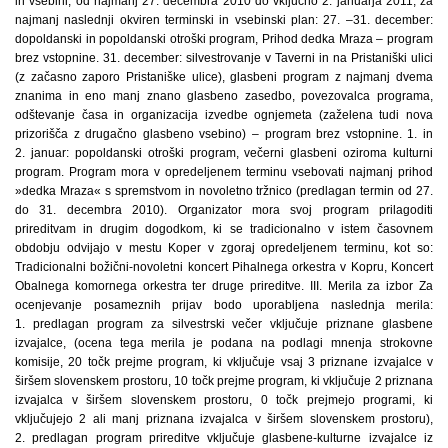
in vsebini, od najmanj 27. decembra 2010 do vključno 2. januarja 2011, za
najmanj naslednji okviren terminski in vsebinski plan: 27. –31. december:
dopoldanski in popoldanski otroški program, Prihod dedka Mraza – program
brez vstopnine. 31. december: silvestrovanje v Taverni in na Pristaniški ulici
(z začasno zaporo Pristaniške ulice), glasbeni program z najmanj dvema
znanima in eno manj znano glasbeno zasedbo, povezovalca programa,
odštevanje časa in organizacija izvedbe ognjemeta (zaželena tudi nova
prizorišča z drugačno glasbeno vsebino) – program brez vstopnine. 1. in
2. januar: popoldanski otroški program, večerni glasbeni oziroma kulturni
program. Program mora v opredeljenem terminu vsebovati najmanj prihod
»dedka Mraza« s spremstvom in novoletno tržnico (predlagan termin od 27.
do 31. decembra 2010). Organizator mora svoj program prilagoditi
prireditvam in drugim dogodkom, ki se tradicionalno v istem časovnem
obdobju odvijajo v mestu Koper v zgoraj opredeljenem terminu, kot so:
Tradicionalni božični-novoletni koncert Pihalnega orkestra v Kopru, Koncert
Obalnega komornega orkestra ter druge prireditve. III. Merila za izbor Za
ocenjevanje posameznih prijav bodo uporabljena naslednja merila:
1. predlagan program za silvestrski večer vključuje priznane glasbene
izvajalce, (ocena tega merila je podana na podlagi mnenja strokovne
komisije, 20 točk prejme program, ki vključuje vsaj 3 priznane izvajalce v
širšem slovenskem prostoru, 10 točk prejme program, ki vključuje 2 priznana
izvajalca v širšem slovenskem prostoru, 0 točk prejmejo programi, ki
vključujejo 2 ali manj priznana izvajalca v širšem slovenskem prostoru),
2. predlagan program prireditve vključuje glasbene-kulturne izvajalce iz