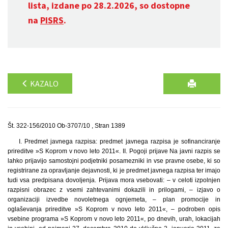
lista, izdane po 28.2.2026, so dostopne
na
PISRS
.
KAZALO
Št. 322-156/2010 Ob-3707/10 , Stran 1389
I. Predmet javnega razpisa: predmet javnega razpisa je sofinanciranje
prireditve »S Koprom v novo leto 2011«. II. Pogoji prijave Na javni razpis se
lahko prijavijo samostojni podjetniki posamezniki in vse pravne osebe, ki so
registrirane za opravljanje dejavnosti, ki je predmet javnega razpisa ter imajo
tudi vsa predpisana dovoljenja. Prijava mora vsebovati: – v celoti izpolnjen
razpisni obrazec z vsemi zahtevanimi dokazili in prilogami, – izjavo o
organizaciji izvedbe novoletnega ognjemeta, – plan promocije in
oglaševanja prireditve »S Koprom v novo leto 2011«, – podroben opis
vsebine programa »S Koprom v novo leto 2011«, po dnevih, urah, lokacijah