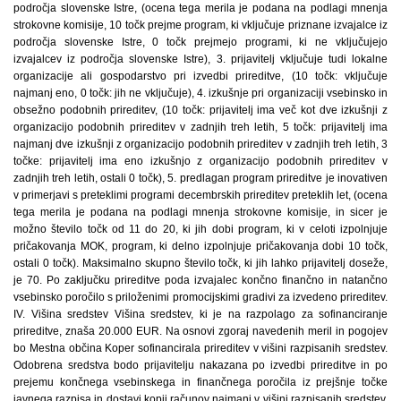
področja slovenske Istre, (ocena tega merila je podana na podlagi mnenja
strokovne komisije, 10 točk prejme program, ki vključuje priznane izvajalce iz
področja slovenske Istre, 0 točk prejmejo programi, ki ne vključujejo
izvajalcev iz področja slovenske Istre), 3. prijavitelj vključuje tudi lokalne
organizacije ali gospodarstvo pri izvedbi prireditve, (10 točk: vključuje
najmanj eno, 0 točk: jih ne vključuje), 4. izkušnje pri organizaciji vsebinsko in
obsežno podobnih prireditev, (10 točk: prijavitelj ima več kot dve izkušnji z
organizacijo podobnih prireditev v zadnjih treh letih, 5 točk: prijavitelj ima
najmanj dve izkušnji z organizacijo podobnih prireditev v zadnjih treh letih, 3
točke: prijavitelj ima eno izkušnjo z organizacijo podobnih prireditev v
zadnjih treh letih, ostali 0 točk), 5. predlagan program prireditve je inovativen
v primerjavi s preteklimi programi decembrskih prireditev preteklih let, (ocena
tega merila je podana na podlagi mnenja strokovne komisije, in sicer je
možno število točk od 11 do 20, ki jih dobi program, ki v celoti izpolnjuje
pričakovanja MOK, program, ki delno izpolnjuje pričakovanja dobi 10 točk,
ostali 0 točk). Maksimalno skupno število točk, ki jih lahko prijavitelj doseže,
je 70. Po zaključku prireditve poda izvajalec končno finančno in natančno
vsebinsko poročilo s priloženimi promocijskimi gradivi za izvedeno prireditev.
IV. Višina sredstev Višina sredstev, ki je na razpolago za sofinanciranje
prireditve, znaša 20.000 EUR. Na osnovi zgoraj navedenih meril in pogojev
bo Mestna občina Koper sofinancirala prireditev v višini razpisanih sredstev.
Odobrena sredstva bodo prijavitelju nakazana po izvedbi prireditve in po
prejemu končnega vsebinskega in finančnega poročila iz prejšnje točke
javnega razpisa in dostavi kopij računov najmanj v višini razpisanih sredstev.