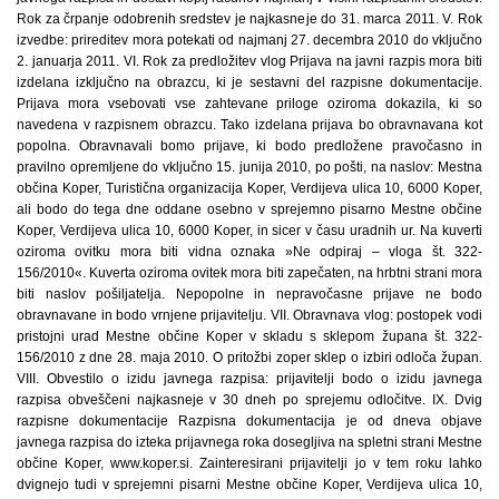
Rok za črpanje odobrenih sredstev je najkasneje do 31. marca 2011. V. Rok
izvedbe: prireditev mora potekati od najmanj 27. decembra 2010 do vključno
2. januarja 2011. VI. Rok za predložitev vlog Prijava na javni razpis mora biti
izdelana izključno na obrazcu, ki je sestavni del razpisne dokumentacije.
Prijava mora vsebovati vse zahtevane priloge oziroma dokazila, ki so
navedena v razpisnem obrazcu. Tako izdelana prijava bo obravnavana kot
popolna. Obravnavali bomo prijave, ki bodo predložene pravočasno in
pravilno opremljene do vključno 15. junija 2010, po pošti, na naslov: Mestna
občina Koper, Turistična organizacija Koper, Verdijeva ulica 10, 6000 Koper,
ali bodo do tega dne oddane osebno v sprejemno pisarno Mestne občine
Koper, Verdijeva ulica 10, 6000 Koper, in sicer v času uradnih ur. Na kuverti
oziroma ovitku mora biti vidna oznaka »Ne odpiraj – vloga št. 322-
156/2010«. Kuverta oziroma ovitek mora biti zapečaten, na hrbtni strani mora
biti naslov pošiljatelja. Nepopolne in nepravočasne prijave ne bodo
obravnavane in bodo vrnjene prijavitelju. VII. Obravnava vlog: postopek vodi
pristojni urad Mestne občine Koper v skladu s sklepom župana št. 322-
156/2010 z dne 28. maja 2010. O pritožbi zoper sklep o izbiri odloča župan.
VIII. Obvestilo o izidu javnega razpisa: prijavitelji bodo o izidu javnega
razpisa obveščeni najkasneje v 30 dneh po sprejemu odločitve. IX. Dvig
razpisne dokumentacije Razpisna dokumentacija je od dneva objave
javnega razpisa do izteka prijavnega roka dosegljiva na spletni strani Mestne
občine Koper, www.koper.si. Zainteresirani prijavitelji jo v tem roku lahko
dvignejo tudi v sprejemni pisarni Mestne občine Koper, Verdijeva ulica 10,