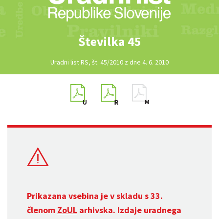
Številka 45
Uradni list RS, št. 45/2010 z dne 4. 6. 2010
Prikazana vsebina je v skladu s 33.
členom
ZoUL
arhivska. Izdaje uradnega