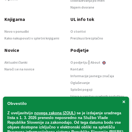
Izobraževanja po meri
Najem dvorane
Knjigarna
UL info tok
Novo v ponudbi
O storitvi
Kako nakupovati v spletni knjigarni
Preizkusi brezplačno
Novice
Podjetje
|
Aktualni članki
O podjetju
About
Naroči se na novice
Kontakt
Informacije javnega značaja
Oglaševanje
Splošni pogoji
Izjava o varstvu osebnih podatkov
×
E-dražbe
Obvestilo
Z uveljavitvijo
novega zakona (ZOUL)
se je
izdajanje uradnega
lista s 1. 3. 2026 preneslo
neposredno
na Službo Vlade
Republike Slovenije za zakonodajo
. Od tega datuma bodo vse
objave dostopne izključno v elektronski obliki na spletišču
Pravnega informacijskega sistema Republike Slovenije (PISRS),