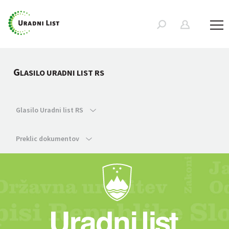
G
LASILO URADNI LIST RS
Glasilo Uradni list RS
Preklic dokumentov