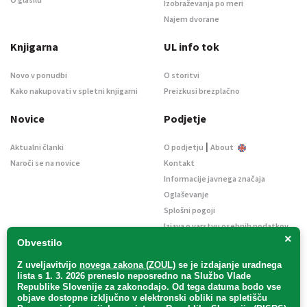
Izobraževanja po meri
Najem dvorane
Knjigarna
UL info tok
Novo v ponudbi
O storitvi
Kako nakupovati v spletni knjigarni
Preizkusi brezplačno
Novice
Podjetje
|
Aktualni članki
O podjetju
About
Naroči se na novice
Kontakt
Informacije javnega značaja
Oglaševanje
Splošni pogoji
Izjava o varstvu osebnih podatkov
×
E-dražbe
Obvestilo
Z uveljavitvijo
novega zakona (ZOUL)
se je
izdajanje uradnega
lista s 1. 3. 2026 preneslo
neposredno
na Službo Vlade
Republike Slovenije za zakonodajo
. Od tega datuma bodo vse
objave dostopne izključno v elektronski obliki na spletišču