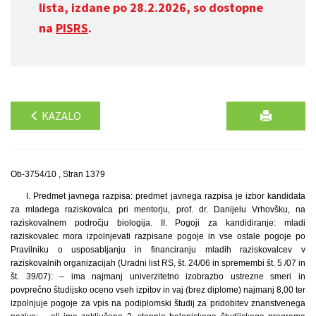
lista, izdane po 28.2.2026, so dostopne
na
PISRS
.
KAZALO
Ob-3754/10 , Stran 1379
I. Predmet javnega razpisa: predmet javnega razpisa je izbor kandidata
za mladega raziskovalca pri mentorju, prof. dr. Danijelu Vrhovšku, na
raziskovalnem področju biologija. II. Pogoji za kandidiranje: mladi
raziskovalec mora izpolnjevati razpisane pogoje in vse ostale pogoje po
Pravilniku o usposabljanju in financiranju mladih raziskovalcev v
raziskovalnih organizacijah (Uradni list RS, št. 24/06 in spremembi št. 5 /07 in
št. 39/07): – ima najmanj univerzitetno izobrazbo ustrezne smeri in
povprečno študijsko oceno vseh izpitov in vaj (brez diplome) najmanj 8,00 ter
izpolnjuje pogoje za vpis na podiplomski študij za pridobitev znanstvenega