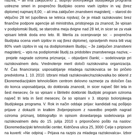
naziva; – ali ima zaključeno 2. stopnjo bolonjskega študijskega programa
ustrezne smeri in povprečno študijsko oceno vseh izpitov in vaj (brez
diplome) najmanj 8,00; – ali ima zaključen znanstveni magisterij; – starost do
vključno 28 let (upošteva se letnica rojstva); če je mladi raziskovalec brez
finančne podpore agencije ali ministrstva, pristojnega za znanost, že vpisan
v podiplomski študij, se starostna meja dvigne nad 28 let, in sicer se za vsak
vpisani letnik doda eno leto. III. Merila za ocenjevanje so: – povprečna
študijska ocena vseh izpitov in vaj (brez diplome), opravljenih mora biti vsaj
80% vseh izpitov in vaj na dodiplomskem študiju; – že zaključen znanstveni
magisterij; – vpis na podiplomski študij za pridobitev znanstvenega naziva; –
prejete nagrade oziroma priznanja; – objavljeni članki; – sodelovanje pri
raziskovalnem delu. Vrednotenje meril določi raziskovalna organizacija.
IV. Čas financiranja: usposabljanje mladega raziskovalca se bo pričelo
predvidoma 1. 10. 2010. Izbrani mladi raziskovalec/raziskovalka bo sklenil z
Ekoremediacijskim tehnološkim centrom delovno razmerje za določen čas
do konca usposabljanja, do doktorata znanosti, in sicer največ štiri leta in
šest mesecev, če so vpisani v štiriletni doktorski študijski program oziroma
največ tri leta in šest mesecev, če so vpisani v 3. stopnjo bolonjskega
študijskega programa. V. Rok in način oddaje prijav: kandidati naj pošljejo
prijave z dokazili in kratkim življenjepisom z navedbo prejetih nagrad
oziroma priznanj, bibliografijo in opisom dosedanjega sodelovanja pri
raziskovalnem delu do 15. julija 2010 s priporočeno pošto na naslov:
Ekoremediacijski tehnološki center, Kidričeva ulica 25, 3000 Celje s pripisom
na kuverti: »Ne odpiraj – Prijava na razpis za mladega raziskovalca«. Izbor