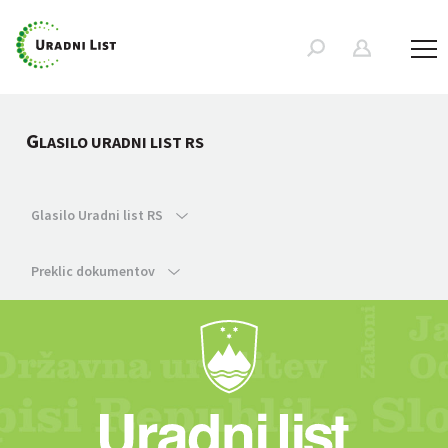
G
LASILO URADNI LIST RS
Glasilo Uradni list RS
Preklic dokumentov