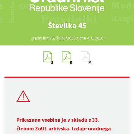
Številka 45
Uradni list RS, št. 45/2010 z dne 4. 6. 2010
Prikazana vsebina je v skladu s 33.
členom
ZoUL
arhivska. Izdaje uradnega