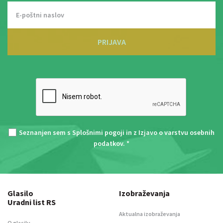
PRIJAVA
Seznanjen sem s
Splošnimi pogoji
in z
Izjavo o varstvu osebnih
podatkov
. *
Glasilo
Izobraževanja
Uradni list RS
Aktualna izobraževanja
O glasilu