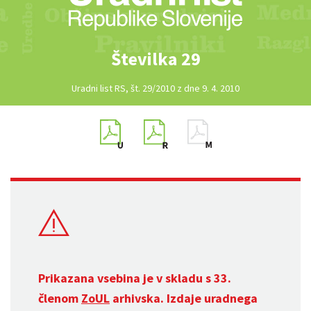
Številka 29
Uradni list RS, št. 29/2010 z dne 9. 4. 2010
Prikazana vsebina je v skladu s 33.
členom
ZoUL
arhivska. Izdaje uradnega