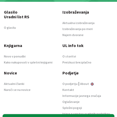
Glasilo
Izobraževanja
Uradni list RS
Aktualna izobraževanja
O glasilu
Izobraževanja po meri
Najem dvorane
Knjigarna
UL info tok
Novo v ponudbi
O storitvi
Kako nakupovati v spletni knjigarni
Preizkusi brezplačno
Novice
Podjetje
|
Aktualni članki
O podjetju
About
Naroči se na novice
Kontakt
Informacije javnega značaja
Oglaševanje
Splošni pogoji
Izjava o varstvu osebnih podatkov