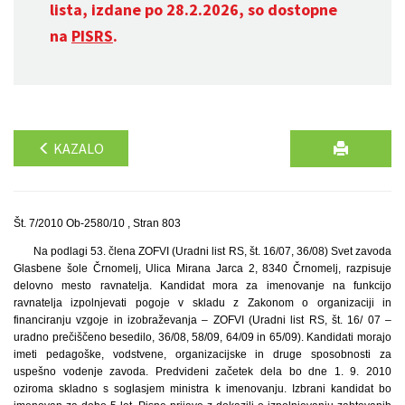
lista, izdane po 28.2.2026, so dostopne
na
PISRS
.
KAZALO
Št. 7/2010 Ob-2580/10 , Stran 803
Na podlagi 53. člena ZOFVI (Uradni list RS, št. 16/07, 36/08) Svet zavoda
Glasbene šole Črnomelj, Ulica Mirana Jarca 2, 8340 Črnomelj, razpisuje
delovno mesto ravnatelja. Kandidat mora za imenovanje na funkcijo
ravnatelja izpolnjevati pogoje v skladu z Zakonom o organizaciji in
financiranju vzgoje in izobraževanja – ZOFVI (Uradni list RS, št. 16/ 07 –
uradno prečiščeno besedilo, 36/08, 58/09, 64/09 in 65/09). Kandidati morajo
imeti pedagoške, vodstvene, organizacijske in druge sposobnosti za
uspešno vodenje zavoda. Predvideni začetek dela bo dne 1. 9. 2010
oziroma skladno s soglasjem ministra k imenovanju. Izbrani kandidat bo