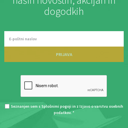
naših novostih, akcijah in
dogodkih
PRIJAVA
Seznanjen sem s
Splošnimi pogoji
in z
Izjavo o varstvu osebnih
podatkov
. *