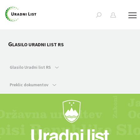
G
LASILO URADNI LIST RS
Glasilo Uradni list RS
Preklic dokumentov