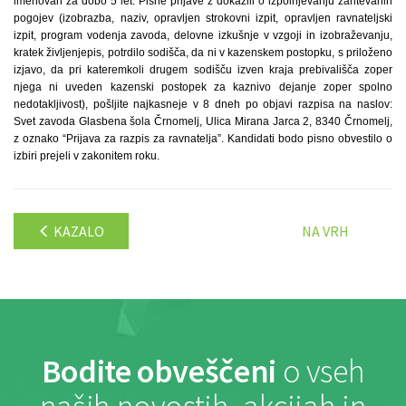
imenovan za dobo 5 let. Pisne prijave z dokazili o izpolnjevanju zahtevanih
pogojev (izobrazba, naziv, opravljen strokovni izpit, opravljen ravnateljski
izpit, program vodenja zavoda, delovne izkušnje v vzgoji in izobraževanju,
kratek življenjepis, potrdilo sodišča, da ni v kazenskem postopku, s priloženo
izjavo, da pri kateremkoli drugem sodišču izven kraja prebivališča zoper
njega ni uveden kazenski postopek za kaznivo dejanje zoper spolno
nedotakljivost), pošljite najkasneje v 8 dneh po objavi razpisa na naslov:
Svet zavoda Glasbena šola Črnomelj, Ulica Mirana Jarca 2, 8340 Črnomelj,
z oznako “Prijava za razpis za ravnatelja”. Kandidati bodo pisno obvestilo o
izbiri prejeli v zakonitem roku.
KAZALO
NA VRH
Bodite obveščeni
o vseh