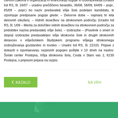
členom Zakona o organizaciji in financiranju vzgoje in izobraževanja (Uradni
list RS, št. 16/07 – uradno prečiščeno besedilo, 36/08, 58/09, 64/09 – popr.,
65/09 – popr.) bo naziv predavatelj višje šole podeljen kandidatu, ki
izpolnjuje predpisane pogoje glede: – Delovne dobe – najmanj tri leta
delovnih izkušenj. – Vidnih dosežkov na strokovnem področju (Uradni list
RS, št. 1/09 – Merila za določitev vidnih dosežkov na strokovnem področju za
pridobitev naziva predavatelj višje šole). – Izobrazbe – (Pravilnik o smeri in
stopnji izobrazbe predavateljev višje strokovne šole in drugih strokovnih
delavcev v višješolskem študijskem programu višjega strokovnega
izobraževanja gozdarstvo in lovstvo – Uradni list RS, št. 22/10). Prijave z
dokazili o izpolnjevanju razpisnih pogojev pošljite v 10 dneh na naslov:
Šolski center Postojna, Višja strokovna šola, Cesta v Staro vas 2, 6230
Postojna, s pripisom prijava na razpis.
KAZALO
NA VRH