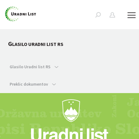
G
LASILO URADNI LIST RS
Glasilo Uradni list RS
Preklic dokumentov