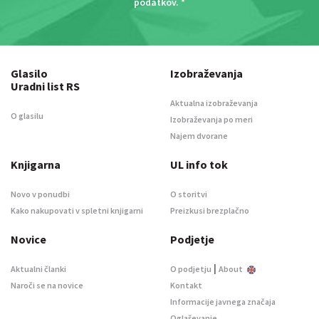
podatkov
. *
Glasilo
Izobraževanja
Uradni list RS
Aktualna izobraževanja
O glasilu
Izobraževanja po meri
Najem dvorane
Knjigarna
UL info tok
Novo v ponudbi
O storitvi
Kako nakupovati v spletni knjigarni
Preizkusi brezplačno
Novice
Podjetje
|
Aktualni članki
O podjetju
About
Naroči se na novice
Kontakt
Informacije javnega značaja
Oglaševanje