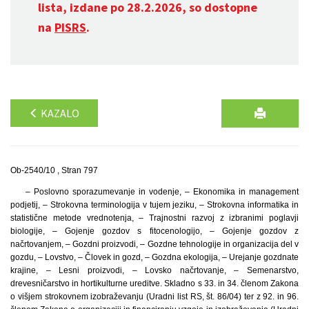
lista, izdane po 28.2.2026, so dostopne
na
PISRS
.
KAZALO
Ob-2540/10 , Stran 797
– Poslovno sporazumevanje in vodenje, – Ekonomika in management
podjetij, – Strokovna terminologija v tujem jeziku, – Strokovna informatika in
statistične metode vrednotenja, – Trajnostni razvoj z izbranimi poglavji
biologije, – Gojenje gozdov s fitocenologijo, – Gojenje gozdov z
načrtovanjem, – Gozdni proizvodi, – Gozdne tehnologije in organizacija del v
gozdu, – Lovstvo, – Človek in gozd, – Gozdna ekologija, – Urejanje gozdnate
krajine, – Lesni proizvodi, – Lovsko načrtovanje, – Semenarstvo,
drevesničarstvo in hortikulturne ureditve. Skladno s 33. in 34. členom Zakona
o višjem strokovnem izobraževanju (Uradni list RS, št. 86/04) ter z 92. in 96.