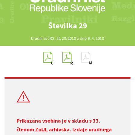
Številka 29
Uradni list RS, št. 29/2010 z dne 9. 4. 2010
Prikazana vsebina je v skladu s 33.
členom
ZoUL
arhivska. Izdaje uradnega