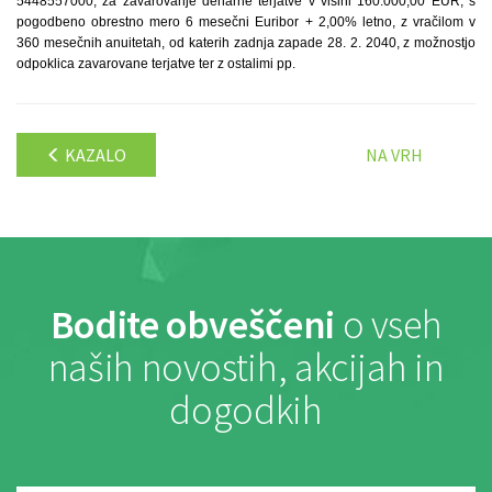
5448557000, za zavarovanje denarne terjatve v višini 160.000,00 EUR, s
pogodbeno obrestno mero 6 mesečni Euribor + 2,00% letno, z vračilom v
360 mesečnih anuitetah, od katerih zadnja zapade 28. 2. 2040, z možnostjo
odpoklica zavarovane terjatve ter z ostalimi pp.
KAZALO
NA VRH
Bodite obveščeni
o vseh
naših novostih, akcijah in
dogodkih