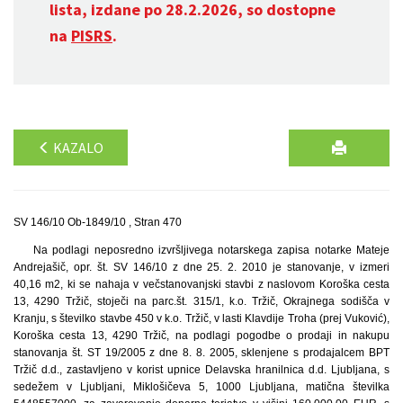
lista, izdane po 28.2.2026, so dostopne
na
PISRS
.
KAZALO
SV 146/10 Ob-1849/10 , Stran 470
Na podlagi neposredno izvršljivega notarskega zapisa notarke Mateje
Andrejašič, opr. št. SV 146/10 z dne 25. 2. 2010 je stanovanje, v izmeri
40,16 m2, ki se nahaja v večstanovanjski stavbi z naslovom Koroška cesta
13, 4290 Tržič, stoječi na parc.št. 315/1, k.o. Tržič, Okrajnega sodišča v
Kranju, s številko stavbe 450 v k.o. Tržič, v lasti Klavdije Troha (prej Vuković),
Koroška cesta 13, 4290 Tržič, na podlagi pogodbe o prodaji in nakupu
stanovanja št. ST 19/2005 z dne 8. 8. 2005, sklenjene s prodajalcem BPT
Tržič d.d., zastavljeno v korist upnice Delavska hranilnica d.d. Ljubljana, s
sedežem v Ljubljani, Miklošičeva 5, 1000 Ljubljana, matična številka