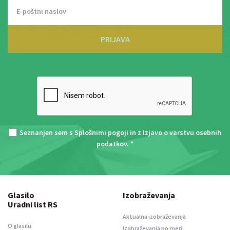
PRIJAVA
Seznanjen sem s
Splošnimi pogoji
in z
Izjavo o varstvu osebnih
podatkov
. *
Glasilo
Izobraževanja
Uradni list RS
Aktualna izobraževanja
O glasilu
Izobraževanja po meri