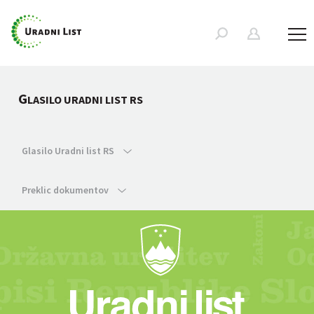
G
LASILO URADNI LIST RS
Glasilo Uradni list RS
Preklic dokumentov