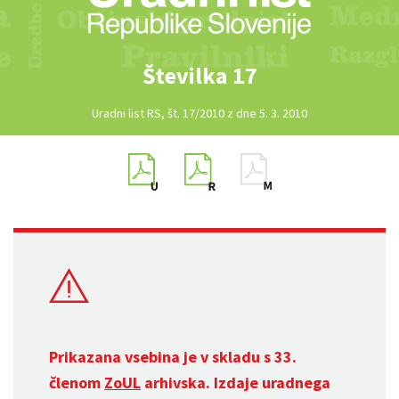
Številka 17
Uradni list RS, št. 17/2010 z dne 5. 3. 2010
Prikazana vsebina je v skladu s 33.
členom
ZoUL
arhivska. Izdaje uradnega