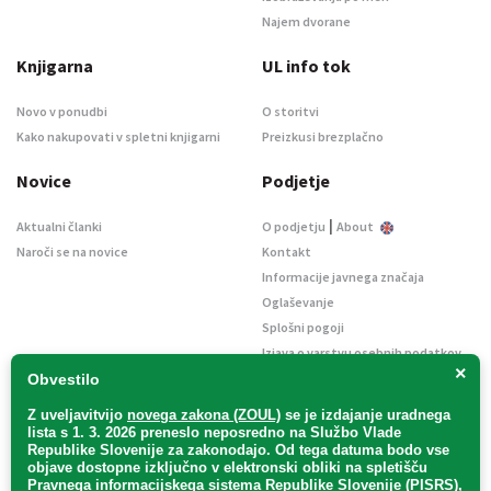
Najem dvorane
Knjigarna
UL info tok
Novo v ponudbi
O storitvi
Kako nakupovati v spletni knjigarni
Preizkusi brezplačno
Novice
Podjetje
|
Aktualni članki
O podjetju
About
Naroči se na novice
Kontakt
Informacije javnega značaja
Oglaševanje
Splošni pogoji
Izjava o varstvu osebnih podatkov
×
E-dražbe
Obvestilo
Z uveljavitvijo
novega zakona (ZOUL)
se je
izdajanje uradnega
lista s 1. 3. 2026 preneslo
neposredno
na Službo Vlade
Republike Slovenije za zakonodajo
. Od tega datuma bodo vse
objave dostopne izključno v elektronski obliki na spletišču
Pravnega informacijskega sistema Republike Slovenije (PISRS),