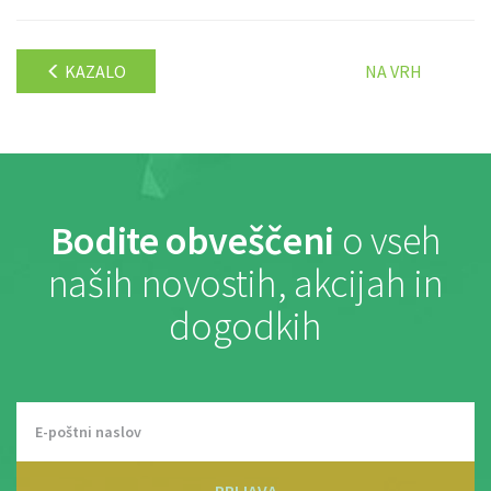
KAZALO
NA VRH
Bodite obveščeni
o vseh
naših novostih, akcijah in
dogodkih