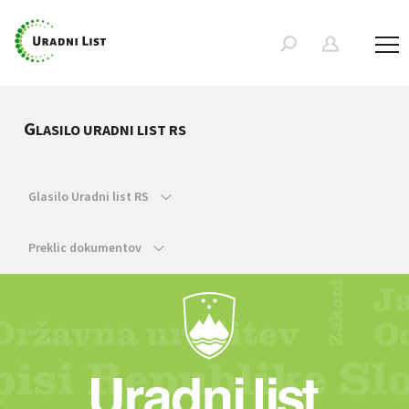
G
LASILO URADNI LIST RS
Glasilo Uradni list RS
Preklic dokumentov