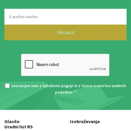
PRIJAVA
Seznanjen sem s
Splošnimi pogoji
in z
Izjavo o varstvu osebnih
podatkov
. *
Glasilo
Izobraževanja
Uradni list RS