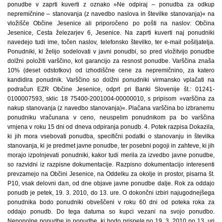
ponudbe v zaprti kuverti z oznako »Ne odpiraj – ponudba za odkup
nepremičnine – stanovanja (z navedbo naslova in številke stanovanja)« na
vložišče Občine Jesenice ali priporočeno po pošti na naslov: Občina
Jesenice, Cesta železarjev 6, Jesenice. Na zaprti kuverti naj ponudniki
navedejo tudi ime, točen naslov, telefonsko številko, ter e-mail pošiljatelja.
Ponudniki, ki želijo sodelovati v javni ponudbi, so pred vložitvijo ponudbe
dolžni položiti varščino, kot garancijo za resnost ponudbe. Varščina znaša
10% (deset odstotkov) od izhodiščne cene za nepremičnino, za katero
kandidira ponudnik. Varščino so dolžni ponudniki virmansko vplačati na
podračun EZR Občine Jesenice, odprt pri Banki Slovenije št.: 01241-
0100007593, sklic 18 75400-2001004-00000010, s pripisom »varščina za
nakup stanovanja (z navedbo stanovanja)«. Plačana varščina bo izbranemu
ponudniku vračunana v ceno, neuspelim ponudnikom pa bo varščina
vrnjena v roku 15 dni od dneva odpiranja ponudb. 4. Potek razpisa Dokazila,
ki jih mora vsebovati ponudba, specifični podatki o stanovanju in številka
stanovanja, ki je predmet javne ponudbe, ter posebni pogoji in zahteve, ki jih
morajo izpolnjevati ponudniki, kakor tudi merila za izvedbo javne ponudbe,
so razvidni iz razpisne dokumentacije. Razpisno dokumentacijo interesenti
prevzamejo na Občini Jesenice, na Oddelku za okolje in prostor, pisarna št.
P10, vsak delovni dan, od dne objave javne ponudbe dalje. Rok za oddajo
ponudb je petek, 19. 3. 2010, do 13. ure. O dokončni izbiri najugodnejšega
ponudnika bodo ponudniki obveščeni v roku 60 dni od poteka roka za
oddajo ponudb. Do tega datuma so kupci vezani na svojo ponudbo.
Nepopolne ponudbe in ponudbe, ki bodo prispele po 19. 3. 2010 po 13. uri