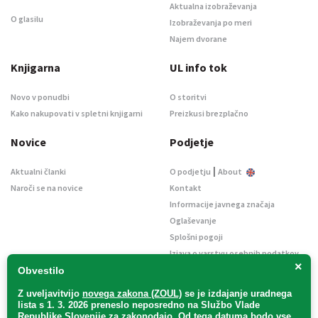
Aktualna izobraževanja
O glasilu
Izobraževanja po meri
Najem dvorane
Knjigarna
UL info tok
Novo v ponudbi
O storitvi
Kako nakupovati v spletni knjigarni
Preizkusi brezplačno
Novice
Podjetje
|
Aktualni članki
O podjetju
About
Naroči se na novice
Kontakt
Informacije javnega značaja
Oglaševanje
Splošni pogoji
Izjava o varstvu osebnih podatkov
×
E-dražbe
Obvestilo
Z uveljavitvijo
novega zakona (ZOUL)
se je
izdajanje uradnega
lista s 1. 3. 2026 preneslo
neposredno
na Službo Vlade
Republike Slovenije za zakonodajo
. Od tega datuma bodo vse