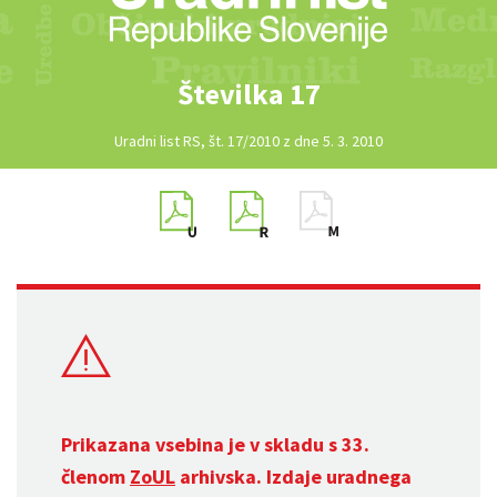
Številka 17
Uradni list RS, št. 17/2010 z dne 5. 3. 2010
Prikazana vsebina je v skladu s 33.
členom
ZoUL
arhivska. Izdaje uradnega