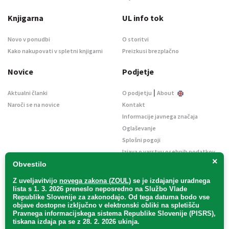
Knjigarna
UL info tok
Novo v ponudbi
O storitvi
Kako nakupovati v spletni knjigarni
Preizkusi brezplačno
Novice
Podjetje
|
Aktualni članki
O podjetju
About
Naroči se na novice
Kontakt
Informacije javnega značaja
Oglaševanje
Splošni pogoji
Izjava o varstvu osebnih podatkov
×
E-dražbe
Obvestilo
Z uveljavitvijo
novega zakona (ZOUL)
se je
izdajanje uradnega
lista s 1. 3. 2026 preneslo
neposredno
na Službo Vlade
Republike Slovenije za zakonodajo
. Od tega datuma bodo vse
objave dostopne izključno v elektronski obliki na spletišču
Pravnega informacijskega sistema Republike Slovenije (PISRS),
Uradni list d. o. o. – v likvidaciji / Vse pravice pridržane.
tiskana izdaja pa se z 28. 2. 2026 ukinja.
Pravna obvestila
/
Piškotki
/ Avtorji:
TriTim spletna agencija
v sodelovanju z