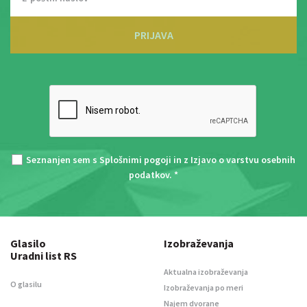
PRIJAVA
Seznanjen sem s
Splošnimi pogoji
in z
Izjavo o varstvu osebnih
podatkov
. *
Glasilo
Izobraževanja
Uradni list RS
Aktualna izobraževanja
O glasilu
Izobraževanja po meri
Najem dvorane