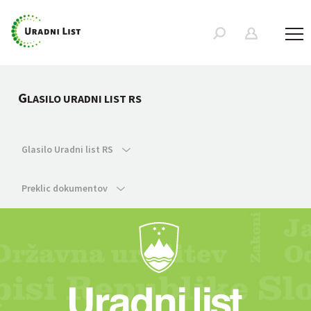
G
LASILO URADNI LIST RS
Glasilo Uradni list RS
Preklic dokumentov