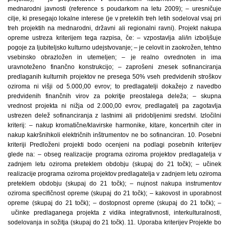
mednarodni javnosti (reference s poudarkom na letu 2009); – uresničuje
cilje, ki presegajo lokalne interese (je v preteklih treh letih sodeloval vsaj pri
treh projektih na mednarodni, državni ali regionalni ravni). Projekt nakupa
opreme ustreza kriterijem tega razpisa, če: – vzpostavlja ali/in izboljšuje
pogoje za ljubiteljsko kulturno udejstvovanje; – je celovit in zaokrožen, tehtno
vsebinsko obrazložen in utemeljen; – je realno ovrednoten in ima
uravnoteženo finančno konstrukcijo; – zaprošeni znesek sofinanciranja
predlaganih kulturnih projektov ne presega 50% vseh predvidenih stroškov
oziroma ni višji od 5.000,00 evrov; to predlagatelji dokažejo z navedbo
predvidenih finančnih virov za pokritje preostalega deleža; – skupna
vrednost projekta ni nižja od 2.000,00 evrov, predlagatelj pa zagotavlja
ustrezen delež sofinanciranja z lastnimi ali pridobljenimi sredstvi. Izločilni
kriterij: – nakup kromatične/klavirske harmonike, kitare, koncertnih citer in
nakup kakršnihkoli električnih inštrumentov ne bo sofinanciran. 10. Posebni
kriteriji Predloženi projekti bodo ocenjeni na podlagi posebnih kriterijev
glede na: – obseg realizacije programa oziroma projektov predlagatelja v
zadnjem letu oziroma preteklem obdobju (skupaj do 21 točk); – učinek
realizacije programa oziroma projektov predlagatelja v zadnjem letu oziroma
preteklem obdobju (skupaj do 21 točk); – nujnost nakupa instrumentov
oziroma specifičnost opreme (skupaj do 21 točk); – kakovost in uporabnost
opreme (skupaj do 21 točk); – dostopnost opreme (skupaj do 21 točk); –
učinke predlaganega projekta z vidika integrativnosti, interkulturalnosti,
sodelovanja in sožitja (skupaj do 21 točk). 11. Uporaba kriterijev Projekte bo