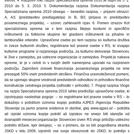
99/09). 4. Razpisni roki: razpis Specializirana oprema 2010 je odprt od 5. 2.
2010 do 5. 3. 2010. 5. Dokumentacija razpisa Dokumentacija razpisa
Specializirana oprema 2010 obsega: – besedilo razpisa, – prijavni obrazci:
A, A/1 (predstavitev predlagatelja) in B, B/1 (prijava in predstavitev
posameznega projekta), – vzorec zahtevanih izjav. 6. Pomen izrazov Kot
specializirana oprema se v tem razpisu štejejo kostumi in specifični
inštrumenti za folklorne skupine ter glasbeni inštrumenti za pihalne in
tamburaške orkestre. Upravičene osebe po tem razpisu so kulturna društva
in zveze kulturnih društev, registrirane kot pravne osebe v RS, ki izvajajo
kulturne programe iz razpisnega področja, za kulturno delovanje Slovencev,
ki žive v zamejstvu, pa ustrezne organizacije iz zamejstva. Projekt je nabava
opreme, ki je v celoti in v svojih delih namenjena uporabi na razpisnem
področju. Zaprošeni znesek financiranja posameznega projekta ne sme
presegati 50% vseh predvidenih stroškov. Finančna uravnoteženost pomeni,
da se ujemajo skupne vrednosti predvidenih odhodkov in prihodkov finančne
konstrukcije celotnega projekta (odhodki = prihodki). 7. Pogoji razpisa Vloge
na razpis Specializirana oprema 2010 lahko predložijo upravičene osebe, ki
izpolnjujejo naslednje pogoje: – so registrirane kot pravne osebe v RS – to
dokažejo s potrdilom oziroma kopijo potrdila AJPES /Agencija Republike
Slovenije za javno pravne evidence in storitve, glej www.ajpes.si/ – potrdila
ali izpiski oziroma kopije potrdil ali izpiskov ne smejo biti starejše od
dvanajstih mesecev;organizacije Slovencev izven RS vlogi priložijo ustrezno
potrdilo države, kjer delujejo; – so v primeru, da so bili pogodbena stranka
JSKD v letu 2009, izpolnili vse svoje obveznosti do JSKD; to potrdijo s