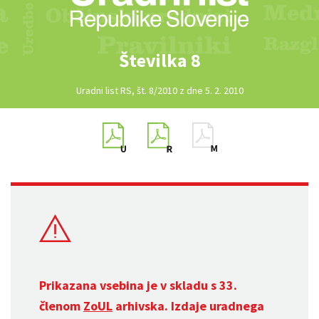
Številka 8
Uradni list RS, št. 8/2010 z dne 5. 2. 2010
Prikazana vsebina je v skladu s 33.
členom
ZoUL
arhivska. Izdaje uradnega