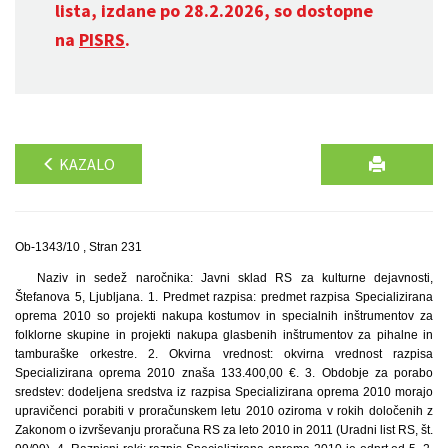
lista, izdane po 28.2.2026, so dostopne
na
PISRS
.
KAZALO
Ob-1343/10 , Stran 231
Naziv in sedež naročnika: Javni sklad RS za kulturne dejavnosti,
Štefanova 5, Ljubljana. 1. Predmet razpisa: predmet razpisa Specializirana
oprema 2010 so projekti nakupa kostumov in specialnih inštrumentov za
folklorne skupine in projekti nakupa glasbenih inštrumentov za pihalne in
tamburaške orkestre. 2. Okvirna vrednost: okvirna vrednost razpisa
Specializirana oprema 2010 znaša 133.400,00 €. 3. Obdobje za porabo
sredstev: dodeljena sredstva iz razpisa Specializirana oprema 2010 morajo
upravičenci porabiti v proračunskem letu 2010 oziroma v rokih določenih z
Zakonom o izvrševanju proračuna RS za leto 2010 in 2011 (Uradni list RS, št.