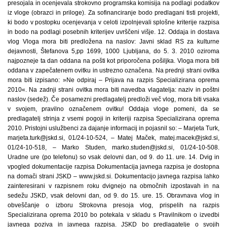
presojala in ocenjevala strokovno programska komisija na podlagi podatkov
iz vloge (obrazci in priloge). Za sofinanciranje bodo predlagani tisti projekti,
ki bodo v postopku ocenjevanja v celoti izpolnjevali splošne kriterije razpisa
in bodo na podlagi posebnih kriterijev uvrščeni višje. 12. Oddaja in dostava
vlog Vloga mora biti predložena na naslov: Javni sklad RS za kulturne
dejavnosti, Štefanova 5,pp 1699, 1000 Ljubljana, do 5. 3. 2010 oziroma
najpozneje ta dan oddana na pošti kot priporočena pošiljka. Vloga mora biti
oddana v zapečatenem ovitku in ustrezno označena. Na prednji strani ovitka
mora biti izpisano: »Ne odpiraj – Prijava na razpis Specializirana oprema
2010«. Na zadnji strani ovitka mora biti navedba vlagatelja: naziv in poštni
naslov (sedež). Če posamezni predlagatelj predloži več vlog, mora biti vsaka
v svojem, pravilno označenem ovitku! Oddaja vloge pomeni, da se
predlagatelj strinja z vsemi pogoji in kriteriji razpisa Specializirana oprema
2010. Pristojni uslužbenci za dajanje informacij in pojasnil so: – Marjeta Turk,
marjeta.turk@jskd.si, 01/24-10-524, – Matej Maček, matej.macek@jskd.si,
01/24-10-518, – Marko Studen, marko.studen@jskd.si, 01/24-10-508.
Uradne ure (po telefonu) so vsak delovni dan, od 9. do 11. ure. 14. Dvig in
vpogled dokumentacije razpisa Dokumentacija javnega razpisa je dostopna
na domači strani JSKD – www.jskd.si. Dokumentacijo javnega razpisa lahko
zainteresirani v razpisnem roku dvignejo na območnih izpostavah in na
sedežu JSKD, vsak delovni dan, od 9. do 15. ure. 15. Obravnava vlog in
obveščanje o izboru Strokovna presoja vlog, prispelih na razpis
Specializirana oprema 2010 bo potekala v skladu s Pravilnikom o izvedbi
javnega poziva in javnega razpisa. JSKD bo predlagatelje o svojih