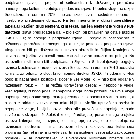
podpisano izjavo; – projekt ni sofinanciran iz državnega proračuna
namenjenega kulturi, to potrdijo s podpisano izjavo. Popolne vloge na razpis
Specializirana oprema 2010 morajo izpolnjevati naslednje pogoje: –
vsebujejo predpisane obrazce:
Na tem mestu je v objavi uporabljena
tabela ali kakšen drug element, ki ni tekst. Takšen element je viden v PDF
datoteki!
Izjava predlagatelja da: – projekt ni bil prijavljen na ostale razpise
JSKD 2010; to potrdijo s podpisano izjavo, – projekt ni sofinanciran iz
državnega proračuna namenjenega kulturi, to potrdijo s podpisano izjavo.
Vloga mora biti predložena na ustreznih obrazcih in čitljivo izpolnjena v
slovenskem jeziku, vsebovati mora vse zahtevane obrazce ter priloge. Na
ustreznih mestih mora biti podpisana in žigosana. 8. Izpolnjevanje pogojev
razpisa Izpolnjevanje pogojev razpisa Specializirana oprema 2010 ugotavlja
komisija za odpiranje vlog, ki jo imenuje direktor JSKD. Pri odpiranju vlog
bodo iz nadaljnjega postopka izločene vse vloge, ki: – niso bile oddane v
razpisnem roku; – jih ni vložila upravičena oseba; – nepopolne vloge.
Predlagatelji, ki bodo podali nepopolne vloge, bodo pozvani, da svoje vloge
dopolnijo. Nepopolne vloge morajo predlagatelji dopolniti v 5 dneh. Vloge, ki
niso bile oddane v razpisnem roku, ki jih ni vložila upravičena oseba in
nepopolne vloge, ki kljub pozivu niso bile pravočasno dopolnjene, bodo
zavržene s sklepom. 9. Splošni kriteriji Predlagatelj posameznega projekta
ustreza kriterijem tega razpisa, če: – trajneje, že vsaj eno leto deluje na
razpisnem področju; – ima ustrezen obseg kakovostnega kulturnega
programa (na letni ravni izvede vsaj tri samostojne, vsebinsko zaokrožene
projekte); – je prepoznaven v slovenskem kulturnem prostoru in/ali