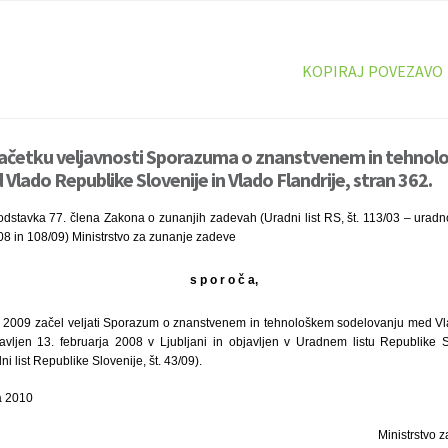
KOPIRAJ POVEZAVO
 začetku veljavnosti Sporazuma o znanstvenem in tehno
lado Republike Slovenije in Vlado Flandrije, stran 362.
dstavka 77. člena Zakona o zunanjih zadevah (Uradni list RS, št. 113/03 – uradn
 in 108/09) Ministrstvo za zunanje zadeve
s p o r o č a,
a 2009 začel veljati Sporazum o znanstvenem in tehnološkem sodelovanju med Vl
stavljen 13. februarja 2008 v Ljubljani in objavljen v Uradnem listu Republike
i list Republike Slovenije, št. 43/09).
a 2010
Ministrstvo 