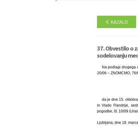
KAZALO
37. Obvestilo o
sodelovanju med V
Na podlagi drugega o
20/06 – ZNOMCMO, 76/08
da je dne 15. oktobr
in Vlado Flandrije, se
pogodbe, št. 10/09 (Uradn
Ljubljana, dne 18. marc