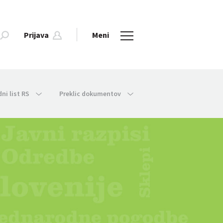
Prijava
Meni
dni list RS
Preklic dokumentov