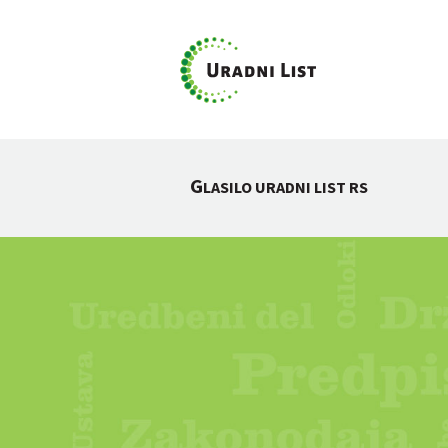
G
LASILO URADNI LIST RS