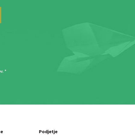
ov
. *
ce
Podjetje