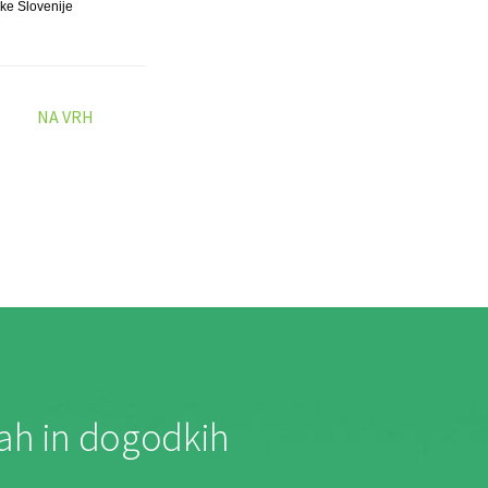
ke Slovenije
NA VRH
jah in dogodkih