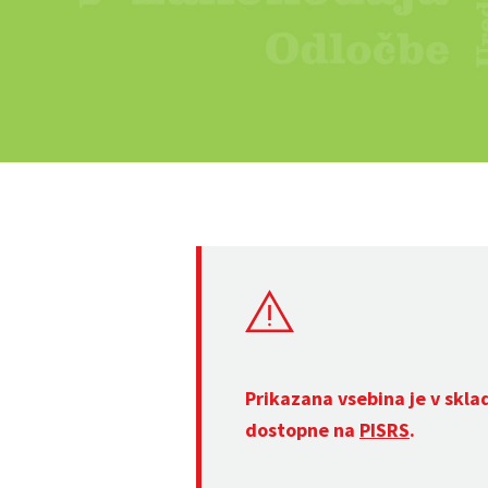
Prikazana vsebina je v skla
dostopne na
PISRS
.