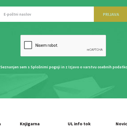
PRIJAVA
Seznanjen sem s
Splošnimi pogoji
in z
Izjavo o varstvu osebnih podatk
a
Knjigarna
UL info tok
Novi