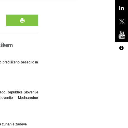
loškem
o prečiščeno besedilo in
ado Republike Slovenije
 Slovenije – Mednarodne
za zunanje zadeve