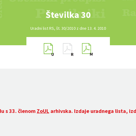
Številka 30
Uradni list RS, št. 30/2010 z dne 13. 4. 2010
du s 33. členom
ZoUL
arhivska. Izdaje uradnega lista, iz