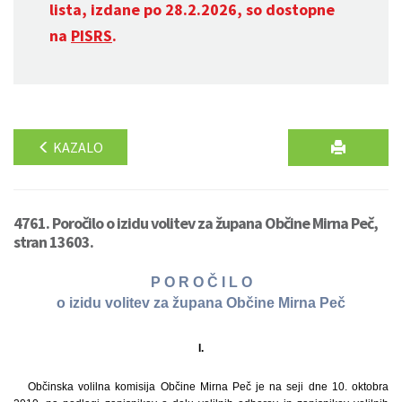
lista, izdane po 28.2.2026, so dostopne
na
PISRS
.
KAZALO
4761. Poročilo o izidu volitev za župana Občine Mirna Peč,
stran 13603.
P O R O Č I L O
o izidu volitev za župana Občine Mirna Peč
I.
Občinska volilna komisija Občine Mirna Peč je na seji dne 10. oktobra