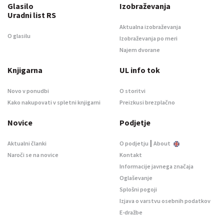
Glasilo
Izobraževanja
Uradni list RS
Aktualna izobraževanja
O glasilu
Izobraževanja po meri
Najem dvorane
Knjigarna
UL info tok
Novo v ponudbi
O storitvi
Kako nakupovati v spletni knjigarni
Preizkusi brezplačno
Novice
Podjetje
|
Aktualni članki
O podjetju
About
Naroči se na novice
Kontakt
Informacije javnega značaja
Oglaševanje
Splošni pogoji
Izjava o varstvu osebnih podatkov
E-dražbe