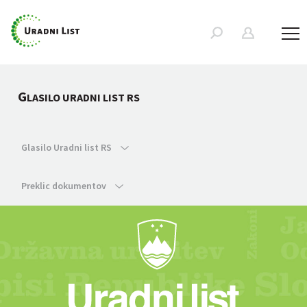
G
LASILO URADNI LIST RS
Glasilo Uradni list RS
Preklic dokumentov