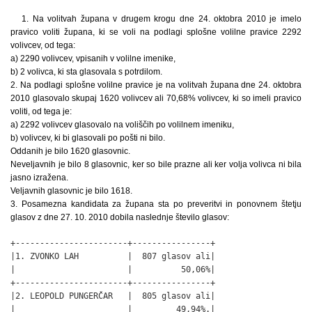
1. Na volitvah župana v drugem krogu dne 24. oktobra 2010 je imelo
pravico voliti župana, ki se voli na podlagi splošne volilne pravice 2292
volivcev, od tega:
a) 2290 volivcev, vpisanih v volilne imenike,
b) 2 volivca, ki sta glasovala s potrdilom.
2. Na podlagi splošne volilne pravice je na volitvah župana dne 24. oktobra
2010 glasovalo skupaj 1620 volivcev ali 70,68% volivcev, ki so imeli pravico
voliti, od tega je:
a) 2292 volivcev glasovalo na voliščih po volilnem imeniku,
b) volivcev, ki bi glasovali po pošti ni bilo.
Oddanih je bilo 1620 glasovnic.
Neveljavnih je bilo 8 glasovnic, ker so bile prazne ali ker volja volivca ni bila
jasno izražena.
Veljavnih glasovnic je bilo 1618.
3. Posamezna kandidata za župana sta po preveritvi in ponovnem štetju
glasov z dne 27. 10. 2010 dobila naslednje število glasov:
+-----------------------+----------------+

|1. ZVONKO LAH          |  807 glasov ali|

|                       |          50,06%|

+-----------------------+----------------+

|2. LEOPOLD PUNGERČAR   |  805 glasov ali|

|                       |         49,94%.|
