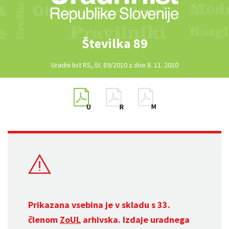
Številka 89
Uradni list RS, št. 89/2010 z dne 8. 11. 2010
Prikazana vsebina je v skladu s 33.
členom
ZoUL
arhivska. Izdaje uradnega