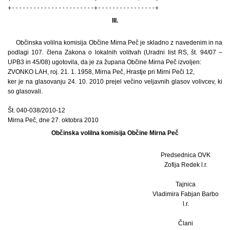
+-----------------------+----------------+
III.
Občinska volilna komisija Občine Mirna Peč je skladno z navedenim in na
podlagi 107. člena Zakona o lokalnih volitvah (Uradni list RS, št. 94/07 –
UPB3 in 45/08) ugotovila, da je za župana Občine Mirna Peč izvoljen:
ZVONKO LAH, roj. 21. 1. 1958, Mirna Peč, Hrastje pri Mirni Peči 12,
ker je na glasovanju 24. 10. 2010 prejel večino veljavnih glasov volivcev, ki
so glasovali.
Št. 040-038/2010-12
Mirna Peč, dne 27. oktobra 2010
Občinska volilna komisija Občine Mirna Peč
Predsednica OVK
Zofija Redek l.r.
Tajnica
Vladimira Fabjan Barbo
l.r.
Člani