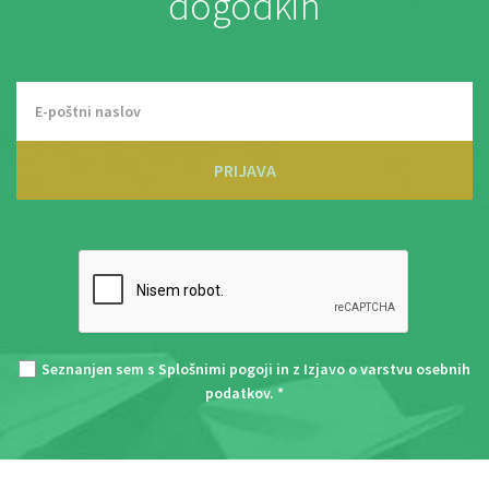
dogodkih
PRIJAVA
Seznanjen sem s
Splošnimi pogoji
in z
Izjavo o varstvu osebnih
podatkov
. *