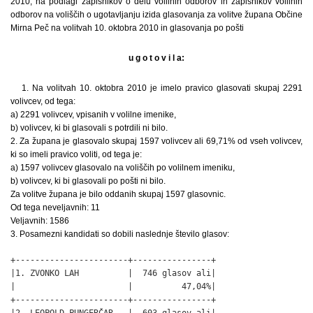
2010, na podlagi zapisnikov o delu volilnih odborov in zapisnikov volilnih
odborov na voliščih o ugotavljanju izida glasovanja za volitve župana Občine
Mirna Peč na volitvah 10. oktobra 2010 in glasovanja po pošti
u g o t o v i l a:
1. Na volitvah 10. oktobra 2010 je imelo pravico glasovati skupaj 2291
volivcev, od tega:
a) 2291 volivcev, vpisanih v volilne imenike,
b) volivcev, ki bi glasovali s potrdili ni bilo.
2. Za župana je glasovalo skupaj 1597 volivcev ali 69,71% od vseh volivcev,
ki so imeli pravico voliti, od tega je:
a) 1597 volivcev glasovalo na voliščih po volilnem imeniku,
b) volivcev, ki bi glasovali po pošti ni bilo.
Za volitve župana je bilo oddanih skupaj 1597 glasovnic.
Od tega neveljavnih: 11
Veljavnih: 1586
3. Posamezni kandidati so dobili naslednje število glasov:
+-----------------------+----------------+

|1. ZVONKO LAH          |  746 glasov ali|

|                       |          47,04%|

+-----------------------+----------------+

|2. LEOPOLD PUNGERČAR   |  603 glasov ali|
