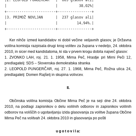
|                       |          38,02%|

+-----------------------+----------------+

|3. PRIMOŽ NOVLJAN      |  237 glasov ali|

|                       |         14,94%.|

+-----------------------+----------------+
Ker nihče izmed kandidatov ni dobil večine veljavnih glasov, je Državna
volilna komisija razpisala drugi krog volitev za župana v nedeljo, 24. oktobra
2010, in sicer med kandidatoma, ki sta v prvem krogu dobila največ glasov:
1. ZVONKO LAH, roj. 21. 1. 1958, Mirna Peč, Hrastje pri Mirni Peči 12,
predlagatelj: SDS – Slovenska demokratska stranka
2. LEOPOLD PUNGERČAR, roj. 27. 1. 1968, Mirna Peč, Rožna ulica 24,
predlagatelj: Domen Rajšelj in skupina volivcev.
II.
Občinska volilna komisija Občine Mirna Peč je na seji dne 24. oktobra
2010, na podlagi zapisnikov o delu volilnih odborov in zapisnikov volilnih
odborov na voliščih o ugotavljanju izida glasovanja za volitve župana Občine
Mirna Peč na volitvah 24. oktobra 2010 in glasovanja po pošti
u g o t o v i l a: