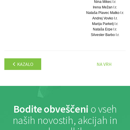
Nina Mikec l.r.
Irena Mežan l.r.
Nataša Plavec Matko l.r.
Andrej Vovko l.r.
Marija Parkelj l.r.
Nataša Erpe l.r.
Silvester Barbo l.r.
KAZALO
NA VRH
Bodite obveščeni
o vseh
naših novostih, akcijah in