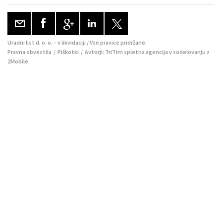
Uradni list d. o. o. – v likvidaciji / Vse pravice pridržane.
Pravna obvestila
/
Piškotki
/ Avtorji:
TriTim spletna agencija
v sodelovanju z
2Mobile