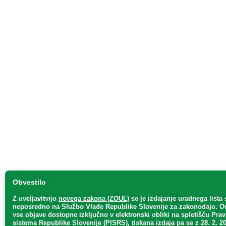
Obvestilo
Z uveljavitvijo
novega zakona (ZOUL)
se je
izdajanje uradnega lista 
neposredno
na Službo Vlade Republike Slovenije za zakonodajo
. O
vse objave dostopne izključno v elektronski obliki na spletišču Pra
sistema Republike Slovenije (PISRS), tiskana izdaja pa se z 28. 2. 20