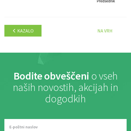
Predsednik
KAZALO
NA VRH
Bodite obveščeni
o vseh
naših novostih, akcijah in
dogodkih