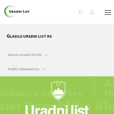
G
LASILO URADNI LIST RS
Glasilo Uradni list RS
Preklic dokumentov