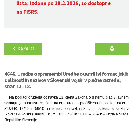
lista, izdane po 28.2.2026, so dostopne
na
PISRS
.
KAZALO
4646. Uredba o spremembi Uredbe o uvrstitvi formacijskih
dolžnosti in nazivov v Slovenski vojski v plačne razrede,
stran 13118.
Na podlagi drugega odstavka 13. člena Zakona o sistemu plač v javnem
sektorju (Uradni list RS, št. 108/09 – uradno prečiščeno besedilo, 98/09 –
ZIUZGK, 13/10 in 59/10) in tretjega odstavka 58. člena Zakona o službi v
Slovenski vojski (Uradni list RS, št. 68/07 in 58/08 – ZSPJS-I) izdaja Vlada
Republike Slovenije