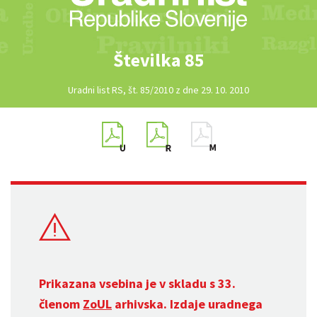
Številka 85
Uradni list RS, št. 85/2010 z dne 29. 10. 2010
Prikazana vsebina je v skladu s 33.
členom
ZoUL
arhivska. Izdaje uradnega