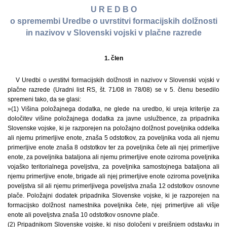
U R E D B O
o spremembi Uredbe o uvrstitvi formacijskih dolžnosti
in nazivov v Slovenski vojski v plačne razrede
1. člen
V Uredbi o uvrstitvi formacijskih dolžnosti in nazivov v Slovenski vojski v
plačne razrede (Uradni list RS, št. 71/08 in 78/08) se v 5. členu besedilo
spremeni tako, da se glasi:
»(1) Višina položajnega dodatka, ne glede na uredbo, ki ureja kriterije za
določitev višine položajnega dodatka za javne uslužbence, za pripadnika
Slovenske vojske, ki je razporejen na položajno dolžnost poveljnika oddelka
ali njemu primerljive enote, znaša 5 odstotkov, za poveljnika voda ali njemu
primerljive enote znaša 8 odstotkov ter za poveljnika čete ali njej primerljive
enote, za poveljnika bataljona ali njemu primerljive enote oziroma poveljnika
vojaško teritorialnega poveljstva, za poveljnika samostojnega bataljona ali
njemu primerljive enote, brigade ali njej primerljive enote oziroma poveljnika
poveljstva sil ali njemu primerljivega poveljstva znaša 12 odstotkov osnovne
plače. Položajni dodatek pripadnika Slovenske vojske, ki je razporejen na
formacijsko dolžnost namestnika poveljnika čete, njej primerljive ali višje
enote ali poveljstva znaša 10 odstotkov osnovne plače.
(2) Pripadnikom Slovenske vojske, ki niso določeni v prejšnjem odstavku in