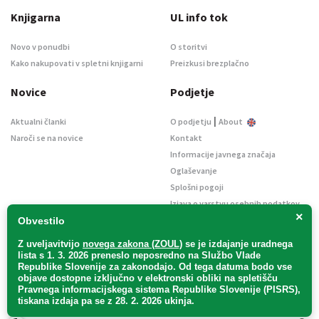
Knjigarna
UL info tok
Novo v ponudbi
O storitvi
Kako nakupovati v spletni knjigarni
Preizkusi brezplačno
Novice
Podjetje
|
Aktualni članki
O podjetju
About
Naroči se na novice
Kontakt
Informacije javnega značaja
Oglaševanje
Splošni pogoji
Izjava o varstvu osebnih podatkov
×
E-dražbe
Obvestilo
Z uveljavitvijo
novega zakona (ZOUL)
se je
izdajanje uradnega
lista s 1. 3. 2026 preneslo
neposredno
na Službo Vlade
Republike Slovenije za zakonodajo
. Od tega datuma bodo vse
objave dostopne izključno v elektronski obliki na spletišču
Pravnega informacijskega sistema Republike Slovenije (PISRS),
Uradni list d. o. o. – v likvidaciji / Vse pravice pridržane.
tiskana izdaja pa se z 28. 2. 2026 ukinja.
Pravna obvestila
/
Piškotki
/ Avtorji:
TriTim spletna agencija
v sodelovanju z