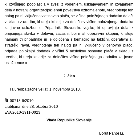
ki izvršujejo pooblastila v zvezi z vodenjem, usklajevanjem in izvajanjem
dela v notranji organizacijski enoti poveljstva oziroma enote, vrednotenje teh
nalog pa ni vključeno v osnovno plačo, se višina položajnega dodatka določi
v skladu z uredbo, ki ureja kriterije za določitev višine položajnega dodatka
za javne uslužbence. Pripadniki Slovenske vojske, ki opravljajo dela iz
prejšnjega stavka v delovni, začasni, bojni ali operativni skupini, ki šteje
najmanj tri pripadnike in je določena s formacijo na taktični, operativni ali
strateški ravni, vrednotenje teh nalog pa ni vključeno v osnovno plačo,
pripada položajni dodatek v višini 5 odstotkov osnovne plače v skladu z
uredbo, ki ureja kriterije za določitev višine položajnega dodatka za javne
uslužbence.«.
2. člen
Ta uredba začne veljati 1. novembra 2010.
Št. 00718-6/2010
Ljubljana, dne 28. oktobra 2010
EVA 2010-1911-0023
Vlada Republike Slovenije
Borut Pahor l.r.