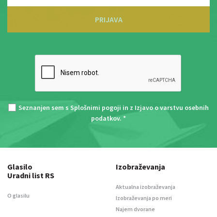
PRIJAVA
Seznanjen sem s
Splošnimi pogoji
in z
Izjavo o varstvu osebnih
podatkov
. *
Glasilo
Izobraževanja
Uradni list RS
Aktualna izobraževanja
O glasilu
Izobraževanja po meri
Najem dvorane