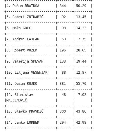
+------------------------+-------+--------+

|4. Dušan BRATUŠA        | 344   | 50,29  |

+------------------------+-------+--------+

|5. Robert ŽNIDARIČ      |  92   | 13,45  |

+------------------------+-------+--------+

|6. Maks GOLC            |  98   | 14,33  |

+------------------------+-------+--------+

|7. Andrej FAJFAR        |  53   |  7,75  |

+------------------------+-------+--------+

|8. Robert VUZEM         | 196   | 28,65  |

+------------------------+-------+--------+

|9. Valerija SPEVAN      | 133   | 19,44  |

+------------------------+-------+--------+

|10. Liljana VESENJAK    |  88   | 12,87  |

+------------------------+-------+--------+

|11. Dušan ROJKO         | 381   | 55,70  |

+------------------------+-------+--------+

|12. Stanislav           |  48   |  7,02  |

|MAJCENOVIČ              |       |        |

+------------------------+-------+--------+

|13. Slavko PRAVDIČ      | 300   | 43,86  |

+------------------------+-------+--------+

|14. Janko LORBEK        | 294   | 42,98  |

+------------------------+-------+--------+
