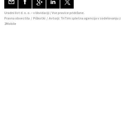
Uradni list d. o. o. – v likvidaciji / Vse pravice pridržane.
Pravna obvestila
/
Piškotki
/ Avtorji:
TriTim spletna agencija
v sodelovanju z
2Mobile