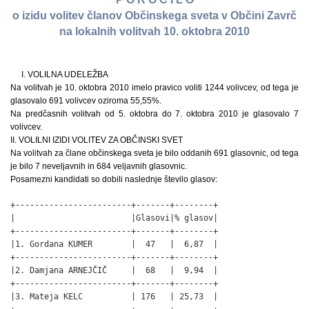
o izidu volitev članov Občinskega sveta v Občini Zavrč
na lokalnih volitvah 10. oktobra 2010
I. VOLILNA UDELEŽBA
Na volitvah je 10. oktobra 2010 imelo pravico voliti 1244 volivcev, od tega je
glasovalo 691 volivcev oziroma 55,55%.
Na predčasnih volitvah od 5. oktobra do 7. oktobra 2010 je glasovalo 7
volivcev.
II. VOLILNI IZIDI VOLITEV ZA OBČINSKI SVET
Na volitvah za člane občinskega sveta je bilo oddanih 691 glasovnic, od tega
je bilo 7 neveljavnih in 684 veljavnih glasovnic.
Posamezni kandidati so dobili naslednje število glasov:
+------------------------+-------+--------+

|                        |Glasovi|% glasov|

+------------------------+-------+--------+

|1. Gordana KUMER        |  47   |  6,87  |

+------------------------+-------+--------+

|2. Damjana ARNEJČIČ     |  68   |  9,94  |

+------------------------+-------+--------+

|3. Mateja KELC          | 176   | 25,73  |
