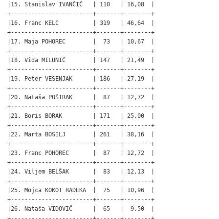
|15. Stanislav IVANČIČ   | 110   | 16,08  |

+------------------------+-------+--------+

|16. Franc KELC          | 319   | 46,64  |

+------------------------+-------+--------+

|17. Maja POHOREC        |  73   | 10,67  |

+------------------------+-------+--------+

|18. Vida MILUNIČ        | 147   | 21,49  |

+------------------------+-------+--------+

|19. Peter VESENJAK      | 186   | 27,19  |

+------------------------+-------+--------+

|20. Nataša POŠTRAK      |  87   | 12,72  |

+------------------------+-------+--------+

|21. Boris BORAK         | 171   | 25,00  |

+------------------------+-------+--------+

|22. Marta BOSILJ        | 261   | 38,16  |

+------------------------+-------+--------+

|23. Franc POHOREC       |  87   | 12,72  |

+------------------------+-------+--------+

|24. Viljem BELŠAK       |  83   | 12,13  |

+------------------------+-------+--------+

|25. Mojca KOKOT RADEKA  |  75   | 10,96  |

+------------------------+-------+--------+

|26. Nataša VIDOVIČ      |  65   |  9,50  |

+------------------------+-------+--------+