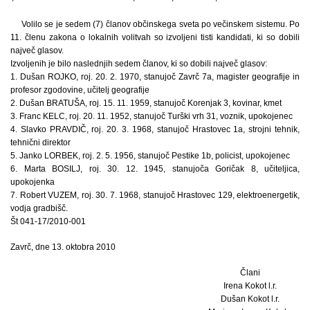
Volilo se je sedem (7) članov občinskega sveta po večinskem sistemu. Po
11. členu zakona o lokalnih volitvah so izvoljeni tisti kandidati, ki so dobili
največ glasov.
Izvoljenih je bilo naslednjih sedem članov, ki so dobili največ glasov:
1. Dušan ROJKO, roj. 20. 2. 1970, stanujoč Zavrč 7a, magister geografije in
profesor zgodovine, učitelj geografije
2. Dušan BRATUŠA, roj. 15. 11. 1959, stanujoč Korenjak 3, kovinar, kmet
3. Franc KELC, roj. 20. 11. 1952, stanujoč Turški vrh 31, voznik, upokojenec
4. Slavko PRAVDIČ, roj. 20. 3. 1968, stanujoč Hrastovec 1a, strojni tehnik,
tehnični direktor
5. Janko LORBEK, roj. 2. 5. 1956, stanujoč Pestike 1b, policist, upokojenec
6. Marta BOSILJ, roj. 30. 12. 1945, stanujoča Goričak 8, učiteljica,
upokojenka
7. Robert VUZEM, roj. 30. 7. 1968, stanujoč Hrastovec 129, elektroenergetik,
vodja gradbišč.
Št 041-17/2010-001
Zavrč, dne 13. oktobra 2010
Člani
Irena Kokot l.r.
Dušan Kokot l.r.