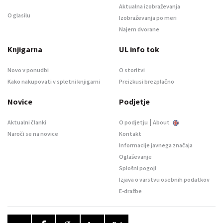
Aktualna izobraževanja
O glasilu
Izobraževanja po meri
Najem dvorane
Knjigarna
UL info tok
Novo v ponudbi
O storitvi
Kako nakupovati v spletni knjigarni
Preizkusi brezplačno
Novice
Podjetje
|
Aktualni članki
O podjetju
About
Naroči se na novice
Kontakt
Informacije javnega značaja
Oglaševanje
Splošni pogoji
Izjava o varstvu osebnih podatkov
E-dražbe