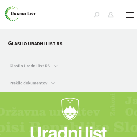
G
LASILO URADNI LIST RS
Glasilo Uradni list RS
Preklic dokumentov