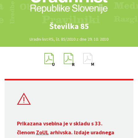
Številka 85
Uradni list RS, št. 85/2010 z dne 29. 10. 2010
Prikazana vsebina je v skladu s 33.
členom
ZoUL
arhivska. Izdaje uradnega