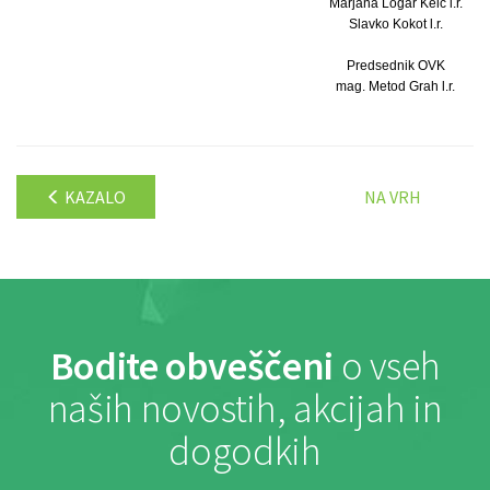
Marjana Logar Kelc l.r.
Slavko Kokot l.r.
Predsednik OVK
mag. Metod Grah l.r.
KAZALO
NA VRH
Bodite obveščeni
o vseh
naših novostih, akcijah in
dogodkih