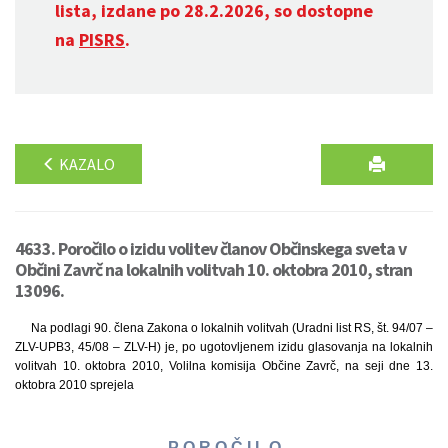
lista, izdane po 28.2.2026, so dostopne
na
PISRS
.
KAZALO
4633. Poročilo o izidu volitev članov Občinskega sveta v
Občini Zavrč na lokalnih volitvah 10. oktobra 2010, stran
13096.
Na podlagi 90. člena Zakona o lokalnih volitvah (Uradni list RS, št. 94/07 –
ZLV-UPB3, 45/08 – ZLV-H) je, po ugotovljenem izidu glasovanja na lokalnih
volitvah 10. oktobra 2010, Volilna komisija Občine Zavrč, na seji dne 13.
oktobra 2010 sprejela
P O R O Č I L O