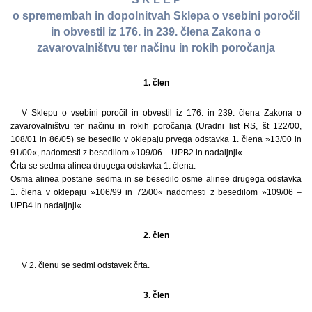
o spremembah in dopolnitvah Sklepa o vsebini poročil
in obvestil iz 176. in 239. člena Zakona o
zavarovalništvu ter načinu in rokih poročanja
1. člen
V Sklepu o vsebini poročil in obvestil iz 176. in 239. člena Zakona o
zavarovalništvu ter načinu in rokih poročanja (Uradni list RS, št 122/00,
108/01 in 86/05) se besedilo v oklepaju prvega odstavka 1. člena »13/00 in
91/00«, nadomesti z besedilom »109/06 – UPB2 in nadaljnji«.
Črta se sedma alinea drugega odstavka 1. člena.
Osma alinea postane sedma in se besedilo osme alinee drugega odstavka
1. člena v oklepaju »106/99 in 72/00« nadomesti z besedilom »109/06 –
UPB4 in nadaljnji«.
2. člen
V 2. členu se sedmi odstavek črta.
3. člen