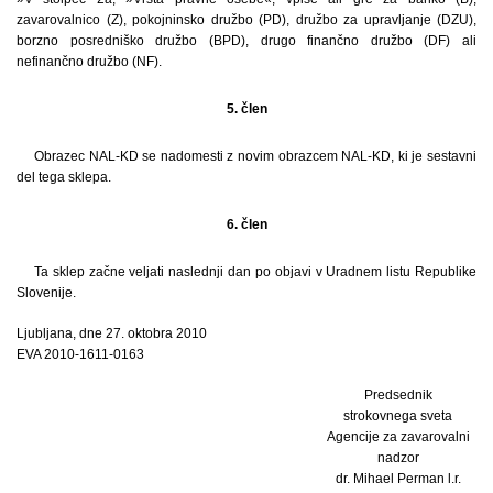
zavarovalnico (Z), pokojninsko družbo (PD), družbo za upravljanje (DZU),
borzno posredniško družbo (BPD), drugo finančno družbo (DF) ali
nefinančno družbo (NF).
5. člen
Obrazec NAL-KD se nadomesti z novim obrazcem NAL-KD, ki je sestavni
del tega sklepa.
6. člen
Ta sklep začne veljati naslednji dan po objavi v Uradnem listu Republike
Slovenije.
Ljubljana, dne 27. oktobra 2010
EVA 2010-1611-0163
Predsednik
strokovnega sveta
Agencije za zavarovalni
nadzor
dr. Mihael Perman l.r.