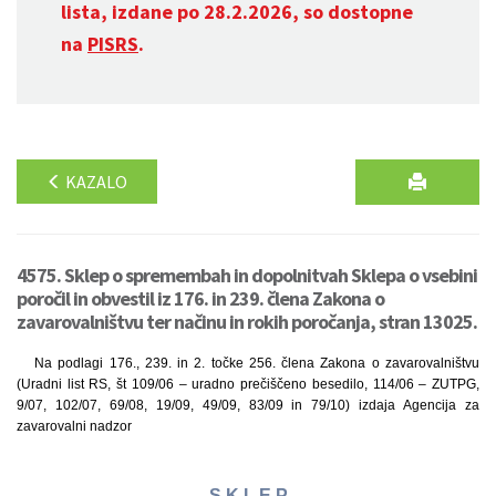
lista, izdane po 28.2.2026, so dostopne
na
PISRS
.
KAZALO
4575. Sklep o spremembah in dopolnitvah Sklepa o vsebini
poročil in obvestil iz 176. in 239. člena Zakona o
zavarovalništvu ter načinu in rokih poročanja, stran 13025.
Na podlagi 176., 239. in 2. točke 256. člena Zakona o zavarovalništvu
(Uradni list RS, št 109/06 – uradno prečiščeno besedilo, 114/06 – ZUTPG,
9/07, 102/07, 69/08, 19/09, 49/09, 83/09 in 79/10) izdaja Agencija za
zavarovalni nadzor
S K L E P