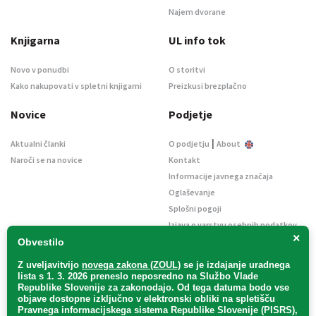
Najem dvorane
Knjigarna
UL info tok
Novo v ponudbi
O storitvi
Kako nakupovati v spletni knjigarni
Preizkusi brezplačno
Novice
Podjetje
|
Aktualni članki
O podjetju
About
Naroči se na novice
Kontakt
Informacije javnega značaja
Oglaševanje
Splošni pogoji
Izjava o varstvu osebnih podatkov
×
E-dražbe
Obvestilo
Z uveljavitvijo
novega zakona (ZOUL)
se je
izdajanje uradnega
lista s 1. 3. 2026 preneslo
neposredno
na Službo Vlade
Republike Slovenije za zakonodajo
. Od tega datuma bodo vse
objave dostopne izključno v elektronski obliki na spletišču
Pravnega informacijskega sistema Republike Slovenije (PISRS),