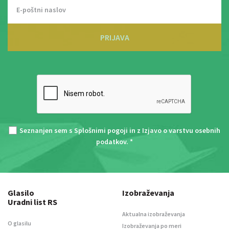
PRIJAVA
Seznanjen sem s
Splošnimi pogoji
in z
Izjavo o varstvu osebnih
podatkov
. *
Glasilo
Izobraževanja
Uradni list RS
Aktualna izobraževanja
O glasilu
Izobraževanja po meri