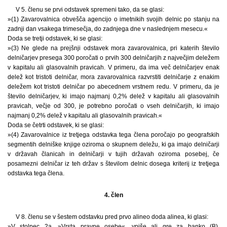
V 5. členu se prvi odstavek spremeni tako, da se glasi:
»(1) Zavarovalnica obvešča agencijo o imetnikih svojih delnic po stanju na
zadnji dan vsakega trimesečja, do zadnjega dne v naslednjem mesecu.«
Doda se tretji odstavek, ki se glasi:
»(3) Ne glede na prejšnji odstavek mora zavarovalnica, pri katerih število
delničarjev presega 300 poročati o prvih 300 delničarjih z največjim deležem
v kapitalu ali glasovalnih pravicah. V primeru, da ima več delničarjev enak
delež kot tristoti delničar, mora zavarovalnica razvrstiti delničarje z enakim
deležem kot tristoti delničar po abecednem vrstnem redu. V primeru, da je
število delničarjev, ki imajo najmanj 0,2% delež v kapitalu ali glasovalnih
pravicah, večje od 300, je potrebno poročati o vseh delničarjih, ki imajo
najmanj 0,2% delež v kapitalu ali glasovalnih pravicah.«
Doda se četrti odstavek, ki se glasi:
»(4) Zavarovalnice iz tretjega odstavka tega člena poročajo po geografskih
segmentih delniške knjige oziroma o skupnem deležu, ki ga imajo delničarji
v državah članicah in delničarji v tujih državah oziroma posebej, če
posamezni delničar iz teh držav s številom delnic dosega kriterij iz tretjega
odstavka tega člena.
4. člen
V 8. členu se v šestem odstavku pred prvo alineo doda alinea, ki glasi:
»V stolpec 2a, »Vrsta pravne osebe«, vpiše ali gre za banko (B),