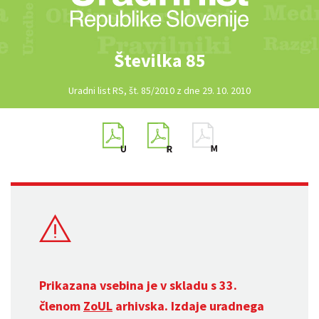
Številka 85
Uradni list RS, št. 85/2010 z dne 29. 10. 2010
Prikazana vsebina je v skladu s 33.
členom
ZoUL
arhivska. Izdaje uradnega