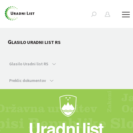
G
LASILO URADNI LIST RS
Glasilo Uradni list RS
Preklic dokumentov