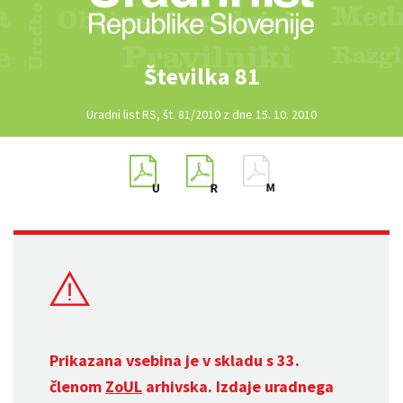
Številka 81
Uradni list RS, št. 81/2010 z dne 15. 10. 2010
Prikazana vsebina je v skladu s 33.
členom
ZoUL
arhivska. Izdaje uradnega