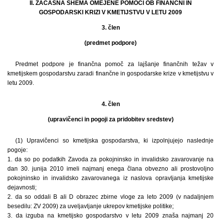
II. ZAČASNA SHEMA OMEJENE POMOČI OB FINANČNI IN
GOSPODARSKI KRIZI V KMETIJSTVU V LETU 2009
3. člen
(predmet podpore)
Predmet podpore je finančna pomoč za lajšanje finančnih težav v
kmetijskem gospodarstvu zaradi finančne in gospodarske krize v kmetijstvu v
letu 2009.
4. člen
(upravičenci in pogoji za pridobitev sredstev)
(1) Upravičenci so kmetijska gospodarstva, ki izpolnjujejo naslednje
pogoje:
1. da so po podatkih Zavoda za pokojninsko in invalidsko zavarovanje na
dan 30. junija 2010 imeli najmanj enega člana obvezno ali prostovoljno
pokojninsko in invalidsko zavarovanega iz naslova opravljanja kmetijske
dejavnosti;
2. da so oddali B ali D obrazec zbirne vloge za leto 2009 (v nadaljnjem
besedilu: ZV 2009) za uveljavljanje ukrepov kmetijske politike;
3. da izguba na kmetijsko gospodarstvo v letu 2009 znaša najmanj 20