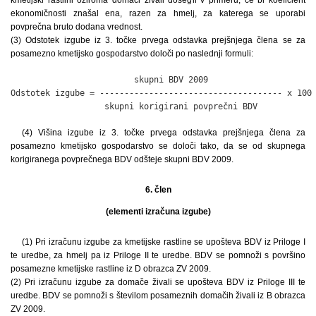
ekonomičnosti znašal ena, razen za hmelj, za katerega se uporabi
povprečna bruto dodana vrednost.
(3) Odstotek izgube iz 3. točke prvega odstavka prejšnjega člena se za
posamezno kmetijsko gospodarstvo določi po naslednji formuli:
                         skupni BDV 2009

Odstotek izgube = ------------------------------------- x 100

                   skupni korigirani povprečni BDV
(4) Višina izgube iz 3. točke prvega odstavka prejšnjega člena za
posamezno kmetijsko gospodarstvo se določi tako, da se od skupnega
korigiranega povprečnega BDV odšteje skupni BDV 2009.
6. člen
(elementi izračuna izgube)
(1) Pri izračunu izgube za kmetijske rastline se upošteva BDV iz Priloge I
te uredbe, za hmelj pa iz Priloge II te uredbe. BDV se pomnoži s površino
posamezne kmetijske rastline iz D obrazca ZV 2009.
(2) Pri izračunu izgube za domače živali se upošteva BDV iz Priloge III te
uredbe. BDV se pomnoži s številom posameznih domačih živali iz B obrazca
ZV 2009.