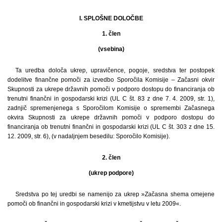
I. SPLOŠNE DOLOČBE
1. člen
(vsebina)
Ta uredba določa ukrep, upravičence, pogoje, sredstva ter postopek
dodelitve finančne pomoči za izvedbo Sporočila Komisije – Začasni okvir
Skupnosti za ukrepe državnih pomoči v podporo dostopu do financiranja ob
trenutni finančni in gospodarski krizi (UL C št. 83 z dne 7. 4. 2009, str. 1),
zadnjič spremenjenega s Sporočilom Komisije o spremembi Začasnega
okvira Skupnosti za ukrepe državnih pomoči v podporo dostopu do
financiranja ob trenutni finančni in gospodarski krizi (UL C št. 303 z dne 15.
12. 2009, str. 6), (v nadaljnjem besedilu: Sporočilo Komisije).
2. člen
(ukrep podpore)
Sredstva po tej uredbi se namenijo za ukrep »Začasna shema omejene
pomoči ob finančni in gospodarski krizi v kmetijstvu v letu 2009«.