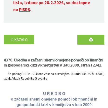
lista, izdane po 28.2.2026, so dostopne
na
PISRS
.
KAZALO
4370. Uredba o začasni shemi omejene pomoči ob finančni
in gospodarski krizi v kmetijstvu v letu 2009, stran 12341.
Na podlagi 10. in 12. člena Zakona o kmetijstvu (Uradni list RS, št. 45/08)
izdaja Vlada Republike Slovenije
U R E D B O
o začasni shemi omejene pomoči ob finančni in
gospodarski krizi v kmetijstvu v letu 2009