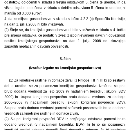
odstotkov, določenih v skladu s tretjim odstavkom 5. člena te uredbe, in da
višina izgube, določena v skladu s četrtim odstavkom 5. člena te uredbe, ni
manjša od 3.000 eurov;
4. da kmetijsko gospodarstvo, v skladu s točko 4.2.2 (c) Sporočila Komisije,
na dan 1. julija 2008 ni bilo v težavah.
(2) Šteje se, da kmetijsko gospodarstvo ni bilo v težavah v skladu s 4. točko
prejšnjega odstavka, če podatki v zvezi z izpolnjevanjem davčnih obveznosti
nosilca kmetijskega gospodarstva na dan 1. julija 2008 ne izkazujejo
zapadlih neplačanih davčnih obveznosti.
5. člen
(izračun izgube na kmetijsko gospodarstvo)
(1) Za kmetijske rastline in domače živali iz Priloge I, II in III, ki so sestavni
del te uredbe, se za posamezno kmetijsko gospodarstvo izračuna skupna
bruto dodana vrednost za leto 2009 (v nadaljnjem besedilu: skupni BDV
2009) in skupna korigirana povprečna bruto dodana vrednost za obdobje
2006–2008 (v nadaljnjem besedilu: skupni korigirani povprečni BDV).
Skupna bruto dodana vrednost pomeni seštevek posameznih bruto dodanih
vrednosti za kmetijske rastline in domače živali.
(2) Skupni korigirani povprečni BDV iz prejšnjega odstavka pomeni bruto
dodano vrednost (v nadaljnjem besedilu: BDV), ki bi jo pri posamezni
kmetijski rastlini oziroma domači živali dosegli v primeru, če bi koeficient