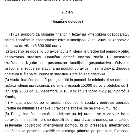
7. člen
(finančne določbe)
(1) Za podporo za lajšanje finančnih težav na kmetijskem gospodarstvu
zaradi finančne in gospodarske krize v kmetijstvu v letu 2009 se zagotovijo
sredstva do višine 3.800.000 eurov.
(2) Sredstva se dodelijo upravičencu iz 4. člena te uredbe kot pomoč v obliki
nepovratnih sredstev. Finančna pomoč okvirno znaša 13 odstotkov
izračunane izgube na posamezno kmetijsko gospodarstvo. Odstotek
izračunane izgube se izračuna na podlagi upravičenih zahtevkov iz drugega
odstavka 8. člena te uredbe in sredstev iz prejšnjega odstavka.
(3) Vsota finančne pomoči po tej uredbi in pomoči de minimis, ki se odobri in
izplača istemu upravičencu, ne sme presegati 15.000 eurov v obdobju od 1.
januarja 2008 do 31. decembra 2010, v skladu s točko 4.2.2 (g) Sporočila
Komisije.
(4) Finančna pomoč po tej uredbi in pomoč, ki spada v področje uporabe
uredbe de minimis za enake upravičene stroške, se ne sme kumulirati.
(5) Poleg finančne pomoči, dodeljene po tej uredbi, se v zvezi z istimi
upravičenimi stroški ne sme dodeliti še druga državna pomoč, če bi takšno
seštevanje povzročilo intenzivnost pomoči, ki bi presegala intenzivnost,
določeno za posebne okoliščine vsakega primera po predpisih Evropske