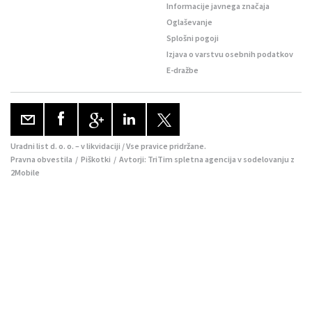
Informacije javnega značaja
Oglaševanje
Splošni pogoji
Izjava o varstvu osebnih podatkov
E-dražbe
Uradni list d. o. o. – v likvidaciji / Vse pravice pridržane.
Pravna obvestila
/
Piškotki
/ Avtorji:
TriTim spletna agencija
v sodelovanju z
2Mobile