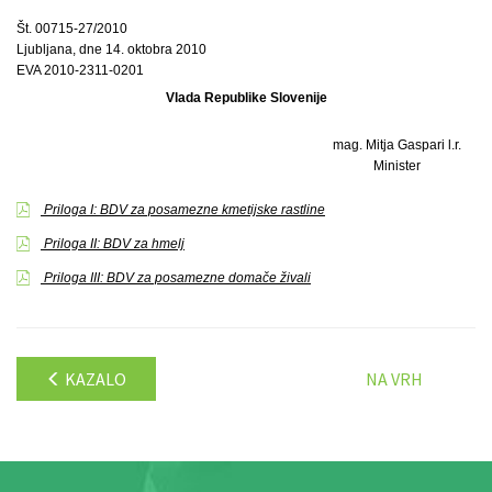
Št. 00715-27/2010
Ljubljana, dne 14. oktobra 2010
EVA 2010-2311-0201
Vlada Republike Slovenije
mag. Mitja Gaspari l.r.
Minister
Priloga I: BDV za posamezne kmetijske rastline
Priloga II: BDV za hmelj
Priloga III: BDV za posamezne domače živali
KAZALO
NA VRH