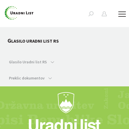
G
LASILO URADNI LIST RS
Glasilo Uradni list RS
Preklic dokumentov