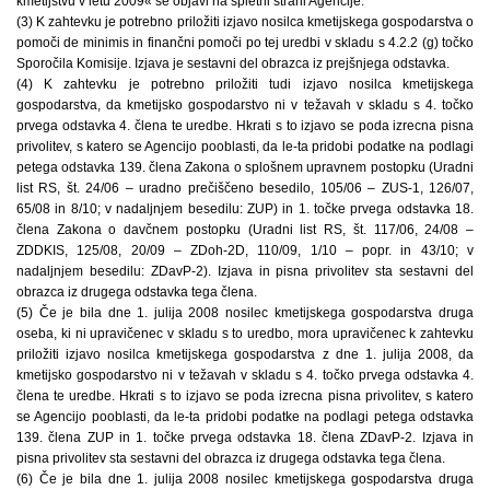
kmetijstvu v letu 2009« se objavi na spletni strani Agencije.
(3) K zahtevku je potrebno priložiti izjavo nosilca kmetijskega gospodarstva o
pomoči de minimis in finančni pomoči po tej uredbi v skladu s 4.2.2 (g) točko
Sporočila Komisije. Izjava je sestavni del obrazca iz prejšnjega odstavka.
(4) K zahtevku je potrebno priložiti tudi izjavo nosilca kmetijskega
gospodarstva, da kmetijsko gospodarstvo ni v težavah v skladu s 4. točko
prvega odstavka 4. člena te uredbe. Hkrati s to izjavo se poda izrecna pisna
privolitev, s katero se Agencijo pooblasti, da le-ta pridobi podatke na podlagi
petega odstavka 139. člena Zakona o splošnem upravnem postopku (Uradni
list RS, št. 24/06 – uradno prečiščeno besedilo, 105/06 – ZUS-1, 126/07,
65/08 in 8/10; v nadaljnjem besedilu: ZUP) in 1. točke prvega odstavka 18.
člena Zakona o davčnem postopku (Uradni list RS, št. 117/06, 24/08 –
ZDDKIS, 125/08, 20/09 – ZDoh-2D, 110/09, 1/10 – popr. in 43/10; v
nadaljnjem besedilu: ZDavP-2). Izjava in pisna privolitev sta sestavni del
obrazca iz drugega odstavka tega člena.
(5) Če je bila dne 1. julija 2008 nosilec kmetijskega gospodarstva druga
oseba, ki ni upravičenec v skladu s to uredbo, mora upravičenec k zahtevku
priložiti izjavo nosilca kmetijskega gospodarstva z dne 1. julija 2008, da
kmetijsko gospodarstvo ni v težavah v skladu s 4. točko prvega odstavka 4.
člena te uredbe. Hkrati s to izjavo se poda izrecna pisna privolitev, s katero
se Agencijo pooblasti, da le-ta pridobi podatke na podlagi petega odstavka
139. člena ZUP in 1. točke prvega odstavka 18. člena ZDavP-2. Izjava in
pisna privolitev sta sestavni del obrazca iz drugega odstavka tega člena.
(6) Če je bila dne 1. julija 2008 nosilec kmetijskega gospodarstva druga