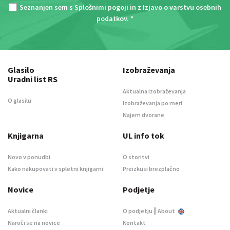
Seznanjen sem s
Splošnimi pogoji
in z
Izjavo o varstvu osebnih
podatkov
. *
Glasilo
Izobraževanja
Uradni list RS
Aktualna izobraževanja
O glasilu
Izobraževanja po meri
Najem dvorane
Knjigarna
UL info tok
Novo v ponudbi
O storitvi
Kako nakupovati v spletni knjigarni
Preizkusi brezplačno
Novice
Podjetje
|
Aktualni članki
O podjetju
About
Naroči se na novice
Kontakt