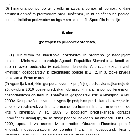
unije.
(6) Finančna pomoč po tej uredbi ni izvozna pomoč ali pomoč, ki daje
prednost domačim proizvodom pred uvoženimi, in ni določena na podlagi
cene ali količine proizvodov na trgu v smislu določb Sporočila Komisije.
8. člen
(postopek za pridobitev sredstev)
(1) Ministrstvo za kmetijstvo, gozdarstvo in prehrano (v nadaljnjem
besedilu: Ministrstvo) posreduje Agenciji Republike Slovenije za kmetijske
trge in razvoj podeželja (v nadaljnjem besedilu: Agencija) seznam vseh
kmetijskih gospodarstev, ki izpolnjujejo pogoje iz 1., 2. in 3. točke prvega
odstavka 4. člena te uredbe.
(2) Agencija kmetijskim gospodarstvom iz prejšnjega odstavka najkasneje do
20. oktobra 2010 pošlje predtiskan obrazec »Finančna pomoč kmetijskim
gospodarstvom ob trenutni finančni in gospodarski krizi v kmetijstvu v letu
2009«. Ko upravičenec vrne na Agencijo podpisan predtiskan obrazec, se le-
ta šteje za zahtevek za finančno pomoč ob trenutni finančni in gospodarski
krizi v kmetijstvu v letu 2009. S podpisom predtiskanega obrazca
upravičenec dovoljuje, da se smejo podatki, navedeni na obrazcu B in D ZV
2009, uporabiti za namen iz te uredbe. Obrazec »Finančna pomoč
kmetijskim gospodarstvom ob trenutni finančni in gospodarski krizi v