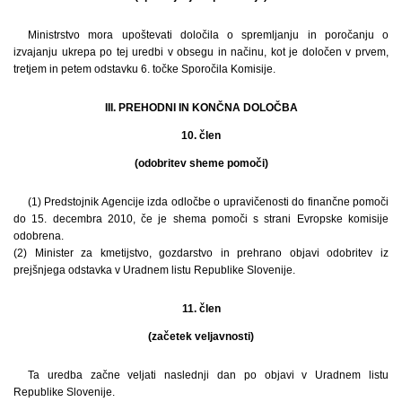
Ministrstvo mora upoštevati določila o spremljanju in poročanju o
izvajanju ukrepa po tej uredbi v obsegu in načinu, kot je določen v prvem,
tretjem in petem odstavku 6. točke Sporočila Komisije.
III. PREHODNI IN KONČNA DOLOČBA
10. člen
(odobritev sheme pomoči)
(1) Predstojnik Agencije izda odločbe o upravičenosti do finančne pomoči
do 15. decembra 2010, če je shema pomoči s strani Evropske komisije
odobrena.
(2) Minister za kmetijstvo, gozdarstvo in prehrano objavi odobritev iz
prejšnjega odstavka v Uradnem listu Republike Slovenije.
11. člen
(začetek veljavnosti)
Ta uredba začne veljati naslednji dan po objavi v Uradnem listu
Republike Slovenije.