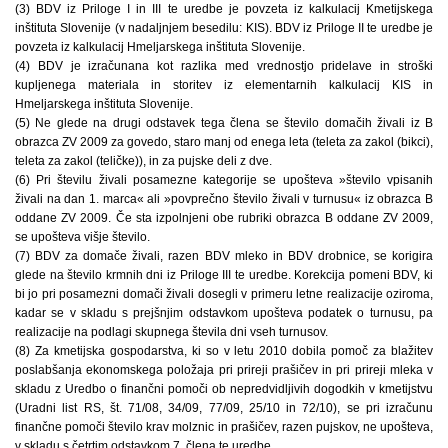
(3) BDV iz Priloge I in III te uredbe je povzeta iz kalkulacij Kmetijskega
inštituta Slovenije (v nadaljnjem besedilu: KIS). BDV iz Priloge II te uredbe je
povzeta iz kalkulacij Hmeljarskega inštituta Slovenije.
(4) BDV je izračunana kot razlika med vrednostjo pridelave in stroški
kupljenega materiala in storitev iz elementarnih kalkulacij KIS in
Hmeljarskega inštituta Slovenije.
(5) Ne glede na drugi odstavek tega člena se število domačih živali iz B
obrazca ZV 2009 za govedo, staro manj od enega leta (teleta za zakol (bikci),
teleta za zakol (teličke)), in za pujske deli z dve.
(6) Pri številu živali posamezne kategorije se upošteva »število vpisanih
živali na dan 1. marca« ali »povprečno število živali v turnusu« iz obrazca B
oddane ZV 2009. Če sta izpolnjeni obe rubriki obrazca B oddane ZV 2009,
se upošteva višje število.
(7) BDV za domače živali, razen BDV mleko in BDV drobnice, se korigira
glede na število krmnih dni iz Priloge III te uredbe. Korekcija pomeni BDV, ki
bi jo pri posamezni domači živali dosegli v primeru letne realizacije oziroma,
kadar se v skladu s prejšnjim odstavkom upošteva podatek o turnusu, pa
realizacije na podlagi skupnega števila dni vseh turnusov.
(8) Za kmetijska gospodarstva, ki so v letu 2010 dobila pomoč za blažitev
poslabšanja ekonomskega položaja pri prireji prašičev in pri prireji mleka v
skladu z Uredbo o finančni pomoči ob nepredvidljivih dogodkih v kmetijstvu
(Uradni list RS, št. 71/08, 34/09, 77/09, 25/10 in 72/10), se pri izračunu
finančne pomoči število krav molznic in prašičev, razen pujskov, ne upošteva,
v skladu s četrtim odstavkom 7. člena te uredbe.