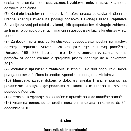
oseba, ki je umrla, mora upravičenec k zahtevku priložiti izjavo iz četrtega
odstavka tega člena.
(7) Kontrolo izpolnjevanja pogoja iz 4. točke prvega odstavka 4. člena te
uredbe Agencija izvede na podlagi podatkov Davčnega urada Republike
Slovenije za vsaj pet odstotkov kmetijskih gospodarstev, ki vlagajo zahtevek
za finančno pomoč ob trenutni finančni in gospodarski krizi v kmetijstvu v letu
2009.
(8) Zahtevek mora nosilec kmetijskega gospodarstva poslati na naslov:
Agencija Republike Slovenije za kmetijske trge in razvoj podeželja,
Dunajska 160, 1000 Ljubljana, p.p. 189, s pripisom »začasna shema
pomoči« ali oddati osebno v sprejemni pisarni Agencije do 4. novembra
2010.
(9) Podatek o upravičenih zahtevkih, ki izpolnjujejo tudi pogoj iz 4. točke
prvega odstavka 4. člena te uredbe, Agencija posreduje na Ministrstvo.
(10) Ministrstvo izvede dokončno določitev zneska finančne pomoči za
posamezno kmetijsko gospodarstvo v skladu s to uredbo in seznam
posreduje Agenciji.
(11) Predstojnik Agencije izda odločbe o upravičenosti do finančne pomoči.
(12) Finančna pomoč po tej uredbi mora biti izplačana najkasneje do 31.
decembra 2010.
9. člen
(spremljanje in poročanje)