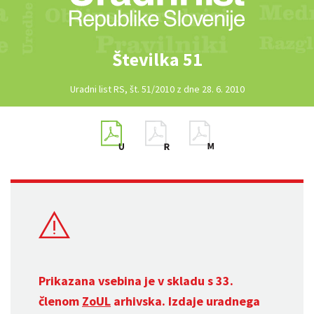
Številka 51
Uradni list RS, št. 51/2010 z dne 28. 6. 2010
Prikazana vsebina je v skladu s 33.
členom
ZoUL
arhivska. Izdaje uradnega