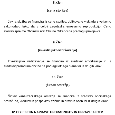
8. člen
(cena storitev)
Javna služba se financira iz cene storitev, oblikovane v skladu z veljavno
zakonodajo tako, da v celoti zagotavlja enostavno reprodukcijo. Ceno
storitev sprejme Občinski svet Občine Odranci na predlog upravljavca.
9. člen
(investicijsko vzdrževanje)
Investicijsko vzdrževanje se financira iz sredstev amortizacije in iz
sredstev proračuna občine na podlagi letnega plana ter iz drugih virov.
10. člen
(širitev omrežja)
Širitev kanalizacijskega omrežja se financira iz sredstev občinskega
proračuna, kreditov in prispevkov fizičnih in pravnih oseb ter iz drugih virov.
IV. OBJEKTI IN NAPRAVE UPORABNIKOV IN UPRAVLJALCEV