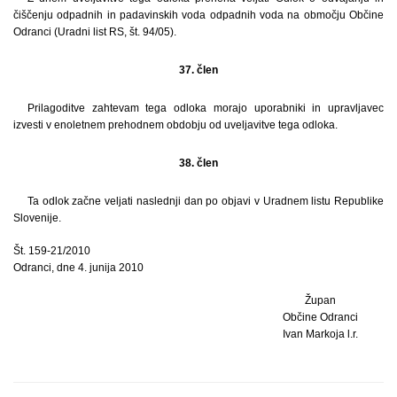
čiščenju odpadnih in padavinskih voda odpadnih voda na območju Občine
Odranci (Uradni list RS, št. 94/05).
37. člen
Prilagoditve zahtevam tega odloka morajo uporabniki in upravljavec
izvesti v enoletnem prehodnem obdobju od uveljavitve tega odloka.
38. člen
Ta odlok začne veljati naslednji dan po objavi v Uradnem listu Republike
Slovenije.
Št. 159-21/2010
Odranci, dne 4. junija 2010
Župan
Občine Odranci
Ivan Markoja l.r.