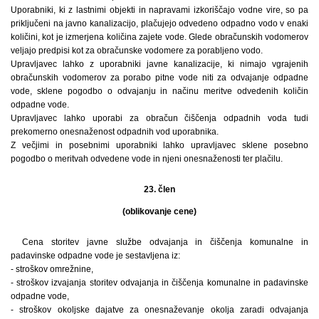
Uporabniki, ki z lastnimi objekti in napravami izkoriščajo vodne vire, so pa
priključeni na javno kanalizacijo, plačujejo odvedeno odpadno vodo v enaki
količini, kot je izmerjena količina zajete vode. Glede obračunskih vodomerov
veljajo predpisi kot za obračunske vodomere za porabljeno vodo.
Upravljavec lahko z uporabniki javne kanalizacije, ki nimajo vgrajenih
obračunskih vodomerov za porabo pitne vode niti za odvajanje odpadne
vode, sklene pogodbo o odvajanju in načinu meritve odvedenih količin
odpadne vode.
Upravljavec lahko uporabi za obračun čiščenja odpadnih voda tudi
prekomerno onesnaženost odpadnih vod uporabnika.
Z večjimi in posebnimi uporabniki lahko upravljavec sklene posebno
pogodbo o meritvah odvedene vode in njeni onesnaženosti ter plačilu.
23. člen
(oblikovanje cene)
Cena storitev javne službe odvajanja in čiščenja komunalne in
padavinske odpadne vode je sestavljena iz:
- stroškov omrežnine,
- stroškov izvajanja storitev odvajanja in čiščenja komunalne in padavinske
odpadne vode,
- stroškov okoljske dajatve za onesnaževanje okolja zaradi odvajanja