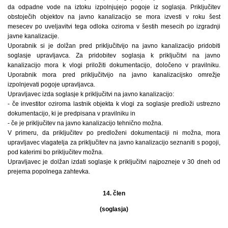
da odpadne vode na iztoku izpolnjujejo pogoje iz soglasja. Priključitev
obstoječih objektov na javno kanalizacijo se mora izvesti v roku šest
mesecev po uveljavitvi tega odloka oziroma v šestih mesecih po izgradnji
javne kanalizacije.
Uporabnik si je dolžan pred priključitvijo na javno kanalizacijo pridobiti
soglasje upravljavca. Za pridobitev soglasja k priključitvi na javno
kanalizacijo mora k vlogi priložiti dokumentacijo, določeno v pravilniku.
Uporabnik mora pred priključitvijo na javno kanalizacijsko omrežje
izpolnjevati pogoje upravljavca.
Upravljavec izda soglasje k priključitvi na javno kanalizacijo:
- če investitor oziroma lastnik objekta k vlogi za soglasje predloži ustrezno
dokumentacijo, ki je predpisana v pravilniku in
- če je priključitev na javno kanalizacijo tehnično možna.
V primeru, da priključitev po predloženi dokumentaciji ni možna, mora
upravljavec vlagatelja za priključitev na javno kanalizacijo seznaniti s pogoji,
pod katerimi bo priključitev možna.
Upravljavec je dolžan izdati soglasje k priključitvi najpozneje v 30 dneh od
prejema popolnega zahtevka.
14. člen
(soglasja)