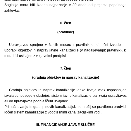
Soglasje mora biti izdano najpozneje v 30 dneh od prejema popolnega
zahtevka.
6. člen
(pravilnik)
Upravljavec sprejme v šestih mesecih pravilnik o tehnični izvedbi in
uporabi objektov in naprav javne kanalizacije (v nadaljevanju: pravilnik), ki
mora biti usklajen z veljavnimi predpisi.
7. člen
(gradnja objektov in naprav kanalizacije)
Gradnjo objektov in naprav kanalizacije lahko izvaja vsak usposobljen
izvajalec, posege v obstoječi sistem javne kanalizacije pa izvaja upravljavec
ali od upravljavca pooblaščeni izvajalec.
Pri načrtovanju in gradnji novih kanalizacijskih omrežij se praviloma predvidi
ločen sistem kanalizacije z vodotesnimi kanalizacijskimi vodi.
III. FINANCIRANJE JAVNE SLUŽBE