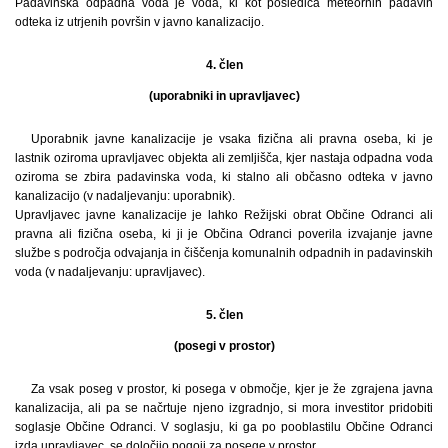
Padavinska odpadna voda je voda, ki kot posledica meteornih padavin
odteka iz utrjenih površin v javno kanalizacijo.
4. člen
(uporabniki in upravljavec)
Uporabnik javne kanalizacije je vsaka fizična ali pravna oseba, ki je
lastnik oziroma upravljavec objekta ali zemljišča, kjer nastaja odpadna voda
oziroma se zbira padavinska voda, ki stalno ali občasno odteka v javno
kanalizacijo (v nadaljevanju: uporabnik).
Upravljavec javne kanalizacije je lahko Režijski obrat Občine Odranci ali
pravna ali fizična oseba, ki ji je Občina Odranci poverila izvajanje javne
službe s področja odvajanja in čiščenja komunalnih odpadnih in padavinskih
voda (v nadaljevanju: upravljavec).
5. člen
(posegi v prostor)
Za vsak poseg v prostor, ki posega v območje, kjer je že zgrajena javna
kanalizacija, ali pa se načrtuje njeno izgradnjo, si mora investitor pridobiti
soglasje Občine Odranci. V soglasju, ki ga po pooblastilu Občine Odranci
izda upravljavec, se določijo pogoji za posege v prostor.