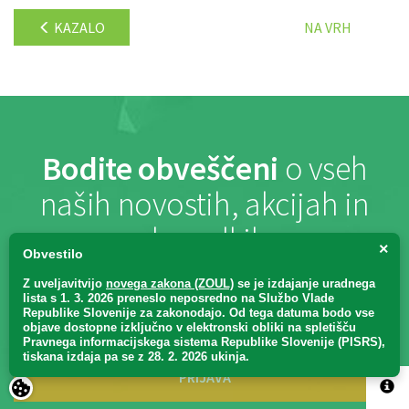
KAZALO
NA VRH
Bodite obveščeni
o vseh
naših novostih, akcijah in
dogodkih
×
Obvestilo
Z uveljavitvijo
novega zakona (ZOUL)
se je
izdajanje uradnega
lista s 1. 3. 2026 preneslo
neposredno
na Službo Vlade
Republike Slovenije za zakonodajo
. Od tega datuma bodo vse
objave dostopne izključno v elektronski obliki na spletišču
Pravnega informacijskega sistema Republike Slovenije (PISRS),
tiskana izdaja pa se z 28. 2. 2026 ukinja.
PRIJAVA