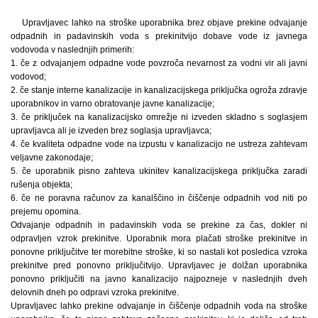
Upravljavec lahko na stroške uporabnika brez objave prekine odvajanje
odpadnih in padavinskih voda s prekinitvijo dobave vode iz javnega
vodovoda v naslednjih primerih:
1. če z odvajanjem odpadne vode povzroča nevarnost za vodni vir ali javni
vodovod;
2. če stanje interne kanalizacije in kanalizacijskega priključka ogroža zdravje
uporabnikov in varno obratovanje javne kanalizacije;
3. če priključek na kanalizacijsko omrežje ni izveden skladno s soglasjem
upravljavca ali je izveden brez soglasja upravljavca;
4. če kvaliteta odpadne vode na izpustu v kanalizacijo ne ustreza zahtevam
veljavne zakonodaje;
5. če uporabnik pisno zahteva ukinitev kanalizacijskega priključka zaradi
rušenja objekta;
6. če ne poravna računov za kanalščino in čiščenje odpadnih vod niti po
prejemu opomina.
Odvajanje odpadnih in padavinskih voda se prekine za čas, dokler ni
odpravljen vzrok prekinitve. Uporabnik mora plačati stroške prekinitve in
ponovne priključitve ter morebitne stroške, ki so nastali kot posledica vzroka
prekinitve pred ponovno priključitvijo. Upravljavec je dolžan uporabnika
ponovno priključiti na javno kanalizacijo najpozneje v naslednjih dveh
delovnih dneh po odpravi vzroka prekinitve.
Upravljavec lahko prekine odvajanje in čiščenje odpadnih voda na stroške