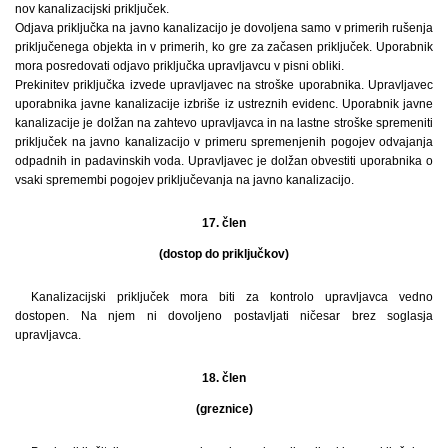
nov kanalizacijski priključek.
Odjava priključka na javno kanalizacijo je dovoljena samo v primerih rušenja
priključenega objekta in v primerih, ko gre za začasen priključek. Uporabnik
mora posredovati odjavo priključka upravljavcu v pisni obliki.
Prekinitev priključka izvede upravljavec na stroške uporabnika. Upravljavec
uporabnika javne kanalizacije izbriše iz ustreznih evidenc. Uporabnik javne
kanalizacije je dolžan na zahtevo upravljavca in na lastne stroške spremeniti
priključek na javno kanalizacijo v primeru spremenjenih pogojev odvajanja
odpadnih in padavinskih voda. Upravljavec je dolžan obvestiti uporabnika o
vsaki spremembi pogojev priključevanja na javno kanalizacijo.
17. člen
(dostop do priključkov)
Kanalizacijski priključek mora biti za kontrolo upravljavca vedno
dostopen. Na njem ni dovoljeno postavljati ničesar brez soglasja
upravljavca.
18. člen
(greznice)