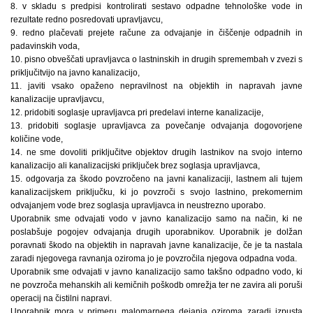
8. v skladu s predpisi kontrolirati sestavo odpadne tehnološke vode in
rezultate redno posredovati upravljavcu,
9. redno plačevati prejete račune za odvajanje in čiščenje odpadnih in
padavinskih voda,
10. pisno obveščati upravljavca o lastninskih in drugih spremembah v zvezi s
priključitvijo na javno kanalizacijo,
11. javiti vsako opaženo nepravilnost na objektih in napravah javne
kanalizacije upravljavcu,
12. pridobiti soglasje upravljavca pri predelavi interne kanalizacije,
13. pridobiti soglasje upravljavca za povečanje odvajanja dogovorjene
količine vode,
14. ne sme dovoliti priključitve objektov drugih lastnikov na svojo interno
kanalizacijo ali kanalizacijski priključek brez soglasja upravljavca,
15. odgovarja za škodo povzročeno na javni kanalizaciji, lastnem ali tujem
kanalizacijskem priključku, ki jo povzroči s svojo lastnino, prekomernim
odvajanjem vode brez soglasja upravljavca in neustrezno uporabo.
Uporabnik sme odvajati vodo v javno kanalizacijo samo na način, ki ne
poslabšuje pogojev odvajanja drugih uporabnikov. Uporabnik je dolžan
poravnati škodo na objektih in napravah javne kanalizacije, če je ta nastala
zaradi njegovega ravnanja oziroma jo je povzročila njegova odpadna voda.
Uporabnik sme odvajati v javno kanalizacijo samo takšno odpadno vodo, ki
ne povzroča mehanskih ali kemičnih poškodb omrežja ter ne zavira ali poruši
operacij na čistilni napravi.
Uporabnik mora v primeru malomarnega dejanja oziroma zaradi izpusta