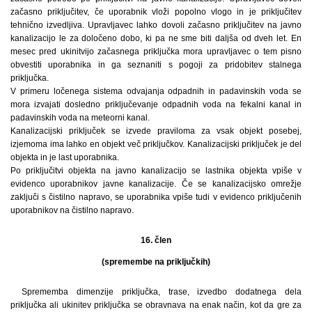
začasno priključitev, če uporabnik vloži popolno vlogo in je priključitev
tehnično izvedljiva. Upravljavec lahko dovoli začasno priključitev na javno
kanalizacijo le za določeno dobo, ki pa ne sme biti daljša od dveh let. En
mesec pred ukinitvijo začasnega priključka mora upravljavec o tem pisno
obvestiti uporabnika in ga seznaniti s pogoji za pridobitev stalnega
priključka.
V primeru ločenega sistema odvajanja odpadnih in padavinskih voda se
mora izvajati dosledno priključevanje odpadnih voda na fekalni kanal in
padavinskih voda na meteorni kanal.
Kanalizacijski priključek se izvede praviloma za vsak objekt posebej,
izjemoma ima lahko en objekt več priključkov. Kanalizacijski priključek je del
objekta in je last uporabnika.
Po priključitvi objekta na javno kanalizacijo se lastnika objekta vpiše v
evidenco uporabnikov javne kanalizacije. Če se kanalizacijsko omrežje
zaključi s čistilno napravo, se uporabnika vpiše tudi v evidenco priključenih
uporabnikov na čistilno napravo.
16. člen
(spremembe na priključkih)
Sprememba dimenzije priključka, trase, izvedbo dodatnega dela
priključka ali ukinitev priključka se obravnava na enak način, kot da gre za