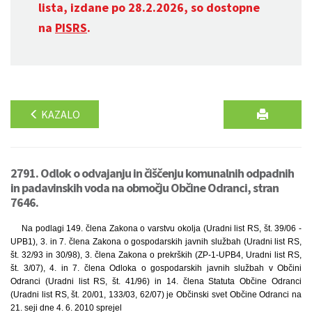
lista, izdane po 28.2.2026, so dostopne
na
PISRS
.
KAZALO
2791. Odlok o odvajanju in čiščenju komunalnih odpadnih
in padavinskih voda na območju Občine Odranci, stran
7646.
Na podlagi 149. člena Zakona o varstvu okolja (Uradni list RS, št. 39/06 -
UPB1), 3. in 7. člena Zakona o gospodarskih javnih službah (Uradni list RS,
št. 32/93 in 30/98), 3. člena Zakona o prekrških (ZP-1-UPB4, Uradni list RS,
št. 3/07), 4. in 7. člena Odloka o gospodarskih javnih službah v Občini
Odranci (Uradni list RS, št. 41/96) in 14. člena Statuta Občine Odranci
(Uradni list RS, št. 20/01, 133/03, 62/07) je Občinski svet Občine Odranci na
21. seji dne 4. 6. 2010 sprejel