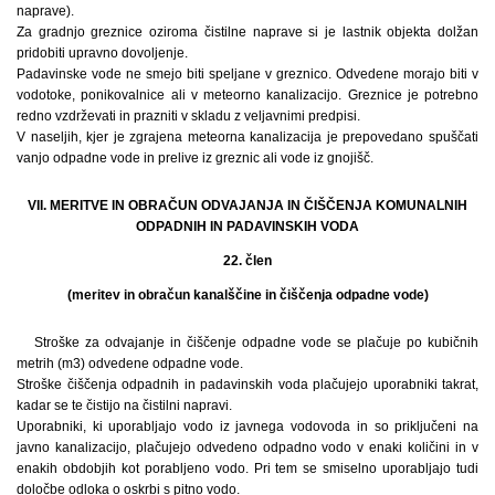
naprave).
Za gradnjo greznice oziroma čistilne naprave si je lastnik objekta dolžan
pridobiti upravno dovoljenje.
Padavinske vode ne smejo biti speljane v greznico. Odvedene morajo biti v
vodotoke, ponikovalnice ali v meteorno kanalizacijo. Greznice je potrebno
redno vzdrževati in prazniti v skladu z veljavnimi predpisi.
V naseljih, kjer je zgrajena meteorna kanalizacija je prepovedano spuščati
vanjo odpadne vode in prelive iz greznic ali vode iz gnojišč.
VII. MERITVE IN OBRAČUN ODVAJANJA IN ČIŠČENJA KOMUNALNIH
ODPADNIH IN PADAVINSKIH VODA
22. člen
(meritev in obračun kanalščine in čiščenja odpadne vode)
Stroške za odvajanje in čiščenje odpadne vode se plačuje po kubičnih
metrih (m3) odvedene odpadne vode.
Stroške čiščenja odpadnih in padavinskih voda plačujejo uporabniki takrat,
kadar se te čistijo na čistilni napravi.
Uporabniki, ki uporabljajo vodo iz javnega vodovoda in so priključeni na
javno kanalizacijo, plačujejo odvedeno odpadno vodo v enaki količini in v
enakih obdobjih kot porabljeno vodo. Pri tem se smiselno uporabljajo tudi
določbe odloka o oskrbi s pitno vodo.