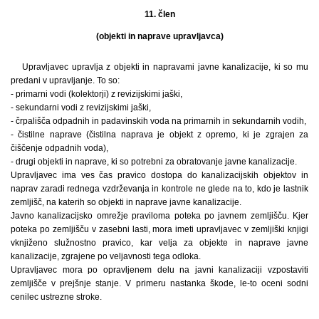
11. člen
(objekti in naprave upravljavca)
Upravljavec upravlja z objekti in napravami javne kanalizacije, ki so mu
predani v upravljanje. To so:
- primarni vodi (kolektorji) z revizijskimi jaški,
- sekundarni vodi z revizijskimi jaški,
- črpališča odpadnih in padavinskih voda na primarnih in sekundarnih vodih,
- čistilne naprave (čistilna naprava je objekt z opremo, ki je zgrajen za
čiščenje odpadnih voda),
- drugi objekti in naprave, ki so potrebni za obratovanje javne kanalizacije.
Upravljavec ima ves čas pravico dostopa do kanalizacijskih objektov in
naprav zaradi rednega vzdrževanja in kontrole ne glede na to, kdo je lastnik
zemljišč, na katerih so objekti in naprave javne kanalizacije.
Javno kanalizacijsko omrežje praviloma poteka po javnem zemljišču. Kjer
poteka po zemljišču v zasebni lasti, mora imeti upravljavec v zemljiški knjigi
vknjiženo služnostno pravico, kar velja za objekte in naprave javne
kanalizacije, zgrajene po veljavnosti tega odloka.
Upravljavec mora po opravljenem delu na javni kanalizaciji vzpostaviti
zemljišče v prejšnje stanje. V primeru nastanka škode, le-to oceni sodni
cenilec ustrezne stroke.