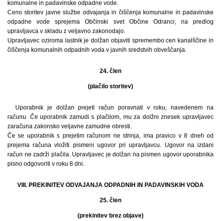
komunalne in padavinske odpadne vode.
Ceno storitev javne službe odvajanja in čiščenja komunalne in padavinske
odpadne vode sprejema Občinski svet Občine Odranci, na predlog
upravljavca v skladu z veljavno zakonodajo.
Upravljavec oziroma lastnik je dolžan objaviti spremembo cen kanalščine in
čiščenja komunalnih odpadnih voda v javnih sredstvih obveščanja.
24. člen
(plačilo storitev)
Uporabnik je dolžan prejeti račun poravnati v roku, navedenem na
računu. Če uporabnik zamudi s plačilom, mu za dolžni znesek upravljavec
zaračuna zakonsko veljavne zamudne obresti.
Če se uporabnik s prejetim računom ne strinja, ima pravico v 8 dneh od
prejema računa vložiti pismeni ugovor pri upravljavcu. Ugovor na izdani
račun ne zadrži plačila. Upravljavec je dolžan na pismen ugovor uporabnika
pisno odgovoriti v roku 8 dni.
VIII. PREKINITEV ODVAJANJA ODPADNIH IN PADAVINSKIH VODA
25. člen
(prekinitev brez objave)