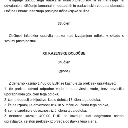
Izvajanje določb tega odloka in določb predpisov, ki se nanašajo na
odvajanje in čiščenje komunalnih odpadnih in padavinskih voda na območju
Občine Odranci nadzirajo pristojne inšpekcijske službe.
33. člen
Občinski inšpektor opravlja nadzor nad izvajanjem odloka v skladu s
svojimi pristojnostmi.
XII. KAZENSKE DOLOČBE
34. člen
(globe)
Z denarno kaznijo 1.400,00 EUR se kaznuje za prekršek upravljavec:
1. če prekine odvod odpadne vode in padavinske vode, brez obvestila
uporabnikom (26. člen tega odloka),
2. če ne dopusti priključitve, kot to določa 13. člen tega odloka,
3. če ne izpolnjuje obveznosti iz 4. in 5. točke 27. člena tega odloka,
4. če ne izpolnjuje obveznosti iz 5. člena tega odloka.
Z denarno kaznijo 400,00 EUR se kaznuje tudi odgovorna oseba
upravljavca, če stori prekršek iz prvega odstavka tega člena.