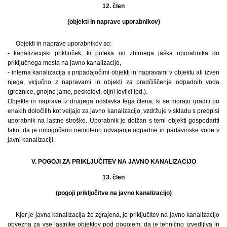
12. člen
(objekti in naprave uporabnikov)
Objekti in naprave uporabnikov so:
- kanalizacijski priključek, ki poteka od zbirnega jaška uporabnika do
priključnega mesta na javno kanalizacijo,
- interna kanalizacija s pripadajočimi objekti in napravami v objektu ali izven
njega, vključno z napravami in objekti za predčiščenje odpadnih voda
(greznice, gnojne jame, peskolovi, oljni lovilci ipd.).
Objekte in naprave iz drugega odstavka tega člena, ki se morajo graditi po
enakih določilih kot veljajo za javno kanalizacijo, vzdržuje v skladu s predpisi
uporabnik na lastne stroške. Uporabnik je dolžan s temi objekti gospodariti
tako, da je omogočeno nemoteno odvajanje odpadne in padavinske vode v
javni kanalizaciji.
V. POGOJI ZA PRIKLJUČITEV NA JAVNO KANALIZACIJO
13. člen
(pogoji priključitve na javno kanalizacijo)
Kjer je javna kanalizacija že zgrajena, je priključitev na javno kanalizacijo
obvezna za vse lastnike objektov pod pogojem, da je tehnično izvedljiva in