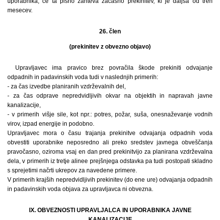
uporabnika, če ta pisno zahteva začasno prekinitev, ki je daljša od treh
mesecev.
26. člen
(prekinitev z obvezno objavo)
Upravljavec ima pravico brez povračila škode prekiniti odvajanje
odpadnih in padavinskih voda tudi v naslednjih primerih:
- za čas izvedbe planiranih vzdrževalnih del,
- za čas odprave nepredvidljivih okvar na objektih in napravah javne
kanalizacije,
- v primerih višje sile, kot npr.: potres, požar, suša, onesnaževanje vodnih
virov, izpad energije in podobno.
Upravljavec mora o času trajanja prekinitve odvajanja odpadnih voda
obvestiti uporabnike neposredno ali preko sredstev javnega obveščanja
pravočasno, oziroma vsaj en dan pred prekinitvijo za planirana vzdrževalna
dela, v primerih iz tretje alinee prejšnjega odstavka pa tudi postopati skladno
s sprejetimi načrti ukrepov za navedene primere.
V primerih krajših nepredvidljivih prekinitev (do ene ure) odvajanja odpadnih
in padavinskih voda objava za upravljavca ni obvezna.
IX. OBVEZNOSTI UPRAVLJALCA IN UPORABNIKA JAVNE
KANALIZACIJE