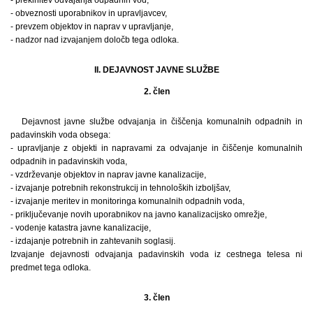
- obveznosti uporabnikov in upravljavcev,
- prevzem objektov in naprav v upravljanje,
- nadzor nad izvajanjem določb tega odloka.
II. DEJAVNOST JAVNE SLUŽBE
2. člen
Dejavnost javne službe odvajanja in čiščenja komunalnih odpadnih in
padavinskih voda obsega:
- upravljanje z objekti in napravami za odvajanje in čiščenje komunalnih
odpadnih in padavinskih voda,
- vzdrževanje objektov in naprav javne kanalizacije,
- izvajanje potrebnih rekonstrukcij in tehnoloških izboljšav,
- izvajanje meritev in monitoringa komunalnih odpadnih voda,
- priključevanje novih uporabnikov na javno kanalizacijsko omrežje,
- vodenje katastra javne kanalizacije,
- izdajanje potrebnih in zahtevanih soglasij.
Izvajanje dejavnosti odvajanja padavinskih voda iz cestnega telesa ni
predmet tega odloka.
3. člen