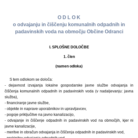
O D L O K
o odvajanju in čiščenju komunalnih odpadnih in
padavinskih voda na območju Občine Odranci
I. SPLOŠNE DOLOČBE
1. člen
(namen odloka)
S tem odlokom se določa:
- dejavnost izvajanja lokalne gospodarske javne službe odvajanja in
čiščenja komunalnih odpadnih in padavinskih voda (v nadaljevanju: javna
služba),
- financiranje javne službe,
- objekte in naprave uporabnikov in upravljavcev,
- pogoje priključitve na javno kanalizacijo,
- odvajanje in čiščenje odpadnih in padavinskih vod na območjih, kjer ni
javne kanalizacije,
- meritve in obračun odvajanja in čiščenja odpadnih in padavinskih vod,
- prekinitev odvajanja odpadnih vod,