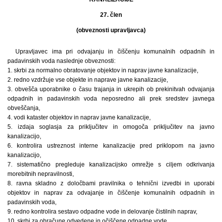
27. člen
(obveznosti upravljavca)
Upravljavec ima pri odvajanju in čiščenju komunalnih odpadnih in
padavinskih voda naslednje obveznosti:
1. skrbi za normalno obratovanje objektov in naprav javne kanalizacije,
2. redno vzdržuje vse objekte in naprave javne kanalizacije,
3. obvešča uporabnike o času trajanja in ukrepih ob prekinitvah odvajanja
odpadnih in padavinskih voda neposredno ali prek sredstev javnega
obveščanja,
4. vodi kataster objektov in naprav javne kanalizacije,
5. izdaja soglasja za priključitev in omogoča priključitev na javno
kanalizacijo,
6. kontrolira ustreznost interne kanalizacije pred priklopom na javno
kanalizacijo,
7. sistematično pregleduje kanalizacijsko omrežje s ciljem odkrivanja
morebitnih nepravilnosti,
8. ravna skladno z določbami pravilnika o tehnični izvedbi in uporabi
objektov in naprav za odvajanje in čiščenje komunalnih odpadnih in
padavinskih voda,
9. redno kontrolira sestavo odpadne vode in delovanje čistilnih naprav,
10. skrbi za obračune odvedene in očiščene odpadne vode,