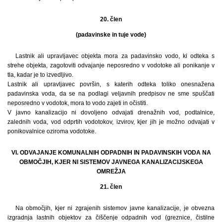
20. člen
(padavinske in tuje vode)
Lastnik ali upravljavec objekta mora za padavinsko vodo, ki odteka s
strehe objekta, zagotoviti odvajanje neposredno v vodotoke ali ponikanje v
tla, kadar je to izvedljivo.
Lastnik ali upravljavec površin, s katerih odteka toliko onesnažena
padavinska voda, da se na podlagi veljavnih predpisov ne sme spuščati
neposredno v vodotok, mora to vodo zajeti in očistiti.
V javno kanalizacijo ni dovoljeno odvajati drenažnih vod, podtalnice,
zalednih voda, vod odprtih vodotokov, izvirov, kjer jih je možno odvajati v
ponikovalnice oziroma vodotoke.
VI. ODVAJANJE KOMUNALNIH ODPADNIH IN PADAVINSKIH VODA NA
OBMOČJIH, KJER NI SISTEMOV JAVNEGA KANALIZACIJSKEGA
OMREŽJA
21. člen
Na območjih, kjer ni zgrajenih sistemov javne kanalizacije, je obvezna
izgradnja lastnih objektov za čiščenje odpadnih vod (greznice, čistilne