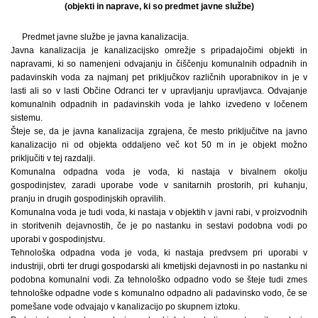
(objekti in naprave, ki so predmet javne službe)
Predmet javne službe je javna kanalizacija.
Javna kanalizacija je kanalizacijsko omrežje s pripadajočimi objekti in
napravami, ki so namenjeni odvajanju in čiščenju komunalnih odpadnih in
padavinskih voda za najmanj pet priključkov različnih uporabnikov in je v
lasti ali so v lasti Občine Odranci ter v upravljanju upravljavca. Odvajanje
komunalnih odpadnih in padavinskih voda je lahko izvedeno v ločenem
sistemu.
Šteje se, da je javna kanalizacija zgrajena, če mesto priključitve na javno
kanalizacijo ni od objekta oddaljeno več kot 50 m in je objekt možno
priključiti v tej razdalji.
Komunalna odpadna voda je voda, ki nastaja v bivalnem okolju
gospodinjstev, zaradi uporabe vode v sanitarnih prostorih, pri kuhanju,
pranju in drugih gospodinjskih opravilih.
Komunalna voda je tudi voda, ki nastaja v objektih v javni rabi, v proizvodnih
in storitvenih dejavnostih, če je po nastanku in sestavi podobna vodi po
uporabi v gospodinjstvu.
Tehnološka odpadna voda je voda, ki nastaja predvsem pri uporabi v
industriji, obrti ter drugi gospodarski ali kmetijski dejavnosti in po nastanku ni
podobna komunalni vodi. Za tehnološko odpadno vodo se šteje tudi zmes
tehnološke odpadne vode s komunalno odpadno ali padavinsko vodo, če se
pomešane vode odvajajo v kanalizacijo po skupnem iztoku.