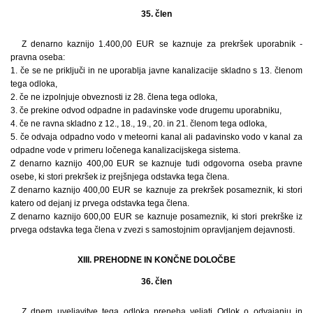
35. člen
Z denarno kaznijo 1.400,00 EUR se kaznuje za prekršek uporabnik -
pravna oseba:
1. če se ne priključi in ne uporablja javne kanalizacije skladno s 13. členom
tega odloka,
2. če ne izpolnjuje obveznosti iz 28. člena tega odloka,
3. če prekine odvod odpadne in padavinske vode drugemu uporabniku,
4. če ne ravna skladno z 12., 18., 19., 20. in 21. členom tega odloka,
5. če odvaja odpadno vodo v meteorni kanal ali padavinsko vodo v kanal za
odpadne vode v primeru ločenega kanalizacijskega sistema.
Z denarno kaznijo 400,00 EUR se kaznuje tudi odgovorna oseba pravne
osebe, ki stori prekršek iz prejšnjega odstavka tega člena.
Z denarno kaznijo 400,00 EUR se kaznuje za prekršek posameznik, ki stori
katero od dejanj iz prvega odstavka tega člena.
Z denarno kaznijo 600,00 EUR se kaznuje posameznik, ki stori prekrške iz
prvega odstavka tega člena v zvezi s samostojnim opravljanjem dejavnosti.
XIII. PREHODNE IN KONČNE DOLOČBE
36. člen
Z dnem uveljavitve tega odloka preneha veljati Odlok o odvajanju in