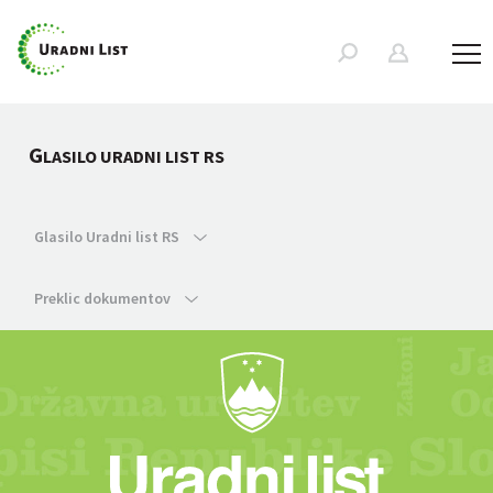
G
LASILO URADNI LIST RS
Glasilo Uradni list RS
Preklic dokumentov