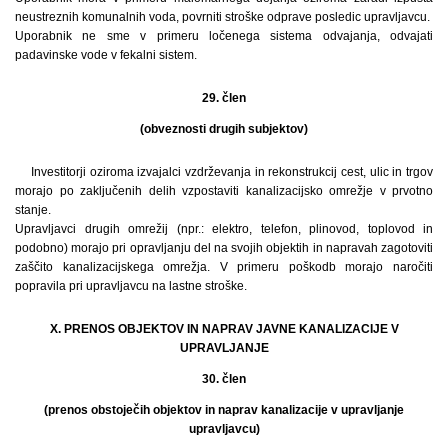
neustreznih komunalnih voda, povrniti stroške odprave posledic upravljavcu.
Uporabnik ne sme v primeru ločenega sistema odvajanja, odvajati
padavinske vode v fekalni sistem.
29. člen
(obveznosti drugih subjektov)
Investitorji oziroma izvajalci vzdrževanja in rekonstrukcij cest, ulic in trgov
morajo po zaključenih delih vzpostaviti kanalizacijsko omrežje v prvotno
stanje.
Upravljavci drugih omrežij (npr.: elektro, telefon, plinovod, toplovod in
podobno) morajo pri opravljanju del na svojih objektih in napravah zagotoviti
zaščito kanalizacijskega omrežja. V primeru poškodb morajo naročiti
popravila pri upravljavcu na lastne stroške.
X. PRENOS OBJEKTOV IN NAPRAV JAVNE KANALIZACIJE V
UPRAVLJANJE
30. člen
(prenos obstoječih objektov in naprav kanalizacije v upravljanje
upravljavcu)