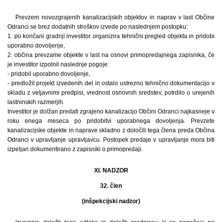
Prevzem novozgrajenih kanalizacijskih objektov in naprav v last Občine
Odranci se brez dodatnih stroškov izvede po naslednjem postopku:
1. po končani gradnji investitor organizira tehnični pregled objekta in pridobi
uporabno dovoljenje,
2. občina prevzame objekte v last na osnovi primopredajnega zapisnika, če
je investitor izpolnil naslednje pogoje:
- pridobil uporabno dovoljenje,
- predložil projekt izvedenih del in ostalo ustrezno tehnično dokumentacijo v
skladu z veljavnimi predpisi, vrednost osnovnih sredstev, potrdilo o urejenih
lastninskih razmerjih.
Investitor je dolžan predati zgrajeno kanalizacijo Občini Odranci najkasneje v
roku enega meseca po pridobitvi uporabnega dovoljenja. Prevzete
kanalizacijske objekte in naprave skladno z določili tega člena preda Občina
Odranci v upravljanje upravljavcu. Postopek predaje v upravljanje mora biti
izpeljan dokumentirano z zapisniki o primopredaji.
XI. NADZOR
32. člen
(inšpekcijski nadzor)