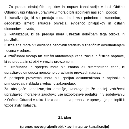
Za prenos obstoječih objektov in naprav kanalizacije v lasti Občine
Odranci v upravljanje upravljavcu morajo biti izpolnjeni naslednji pogoji:
1. kanalizacija, ki se predaja mora imeti vso potrebno dokumentacijo-
geodetsko izmero situacije omrežja, evidenco priključkov in ostalih
elementov na vodu,
2. kanalizacija, ki se predaja mora ustrezati določbam tega odloka in
pravilnika,
3. izdelana mora biti evidenca osnovnih sredstev s finančnim ovrednotenjem
- ocena vrednosti,
4. izračunani morajo biti stroški obratovanja kanalizacije in čistilne naprave,
ki se predaja in stroški v zvezi s prevzemom,
5. izračunana in sprejeta mora biti enotna ali diferencirana cena, ki
upravljavcu omogoča nemoteno upravljanje prevzetih naprav,
6. postopek prevzema mora biti izpeljan dokumentirano z zapisniki o
primopredaji, v skladu z veljavno zakonodajo.
Za obstoječe kanalizacijsko omrežje, katerega je že doslej vzdrževal
upravljavec, mora le-ta zagotoviti vse razpoložljive podatke in v sodelovanju
z Občino Odranci v roku 1 leta od datuma prenosa v upravljanje pristopiti k
vzpostavitvi katastra.
31. člen
(prenos novozgrajenih objektov in naprav kanalizacije)