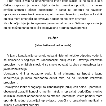
Pred priključitvijo na novozgrajeno javno kanalizacijo, ki se zaključuje s
čistilno napravo, je lastnik objekta dolžan greznico opustiti, jo na lastne
stroške izprazniti, očistiti, dezinficirati in zasuti ali uporabiti po navodilih
upravljavca v roku šestih mesecev po izdanem obvestilu upravljavca. Lastnik
objekta mora omogočiti upravljavcu nadzor pri opustitvi greznice.
Na območju, kjer je že zgrajena javna kanalizacija s čistilno napravo in je
objekt možno nanjo priključiti, ni dovoljena gradnja novih greznic.
19. člen
(tehnološke odpadne vode)
V javno kanalizacijo se smejo odvajati tiste tehnološke odpadne vode, ki
so določene v soglasju za kanalizacijski priključek in ustrezajo veljavnim
predpisom o emisijah snovi, ki se smejo odvajati iz virov onesnaževanja v
javno kanalizacijo.
Uporabnik, ki ima odpadno vodo, ki ni primerna za izpust v javno
kanalizacijo, jo mora predhodno očistiti tako, da bo ustrezala veljavnim
predpisom.
Upravljavec lahko v soglasju za kanalizacijski priključek določi uporabniku
obveznost zgraditi kontrolno merilni jašek in opravljati periodične meritve
količin in lastnosti odpadne vode na stroške uporabnika. V tem primeru mora
uporabnik redno dostavljati upravljavcu poročila o opravljenih meritvah v
skladu z veljavnimi predpisi.