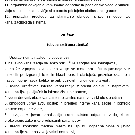
11. organizira odvajanje komunalne odpadne in padavinske vode v primeru
višje sile in o nastopu višje sile poroča pristojnim občinskim organom,
12. pripravlja predloge za planiranje obnove, širitve in dopolnitve
kanalizacijskega sistema.
28. člen
(obveznosti uporabnika)
Uporabnik ima naslednje obveznosti:
1. na javno kanalizacijo se lahko priključi le s soglasjem upravljavca,
2. na že zgrajeno javno kanalizacijo se mora priključiti najkasneje v 6
mesecih po izgradnji le-te in hkrati opustiti obstoječo greznico skladno z
navodili upravljavca, kolikor je priključek tehnično možno izvesti,
3. redno vzdrževati interno kanalizacijo z vsemi objekti in napravami,
kanalizacijski priključek in interno čistilno napravo,
4. voditi dnevnik obratovanja interne čistilne naprave v skladu s predpisi,
5. omogočiti upravljavcu dostop in pregled interne kanalizacije in kontrolo
sestave odpadne vode,
6. odvajati v javno kanalizacijo samo takšno odpadno vodo, ki ne
prekoračuje zakonsko predpisanih parametrov,
7. urediti kontrolno merilno mesto na izpustu odpadne vode v javno
kanalizacijo skladno z veljavnimi normativi,