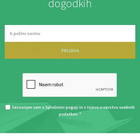
dogodkih
PRIJAVA
Seznanjen sem s
Splošnimi pogoji
in z
Izjavo o varstvu osebnih
podatkov
. *