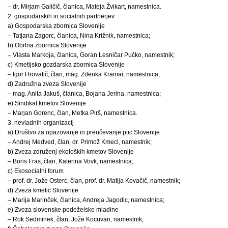
– dr. Mirjam Galičič, članica, Mateja Žvikart, namestnica.
2. gospodarskih in socialnih partnerjev
a) Gospodarska zbornica Slovenije
– Tatjana Zagorc, članica, Nina Križnik, namestnica;
b) Obrtna zbornica Slovenije
– Vlasta Markoja, članica, Goran Lesničar Pučko, namestnik;
c) Kmetijsko gozdarska zbornica Slovenije
– Igor Hrovatič, član, mag. Zdenka Kramar, namestnica;
d) Zadružna zveza Slovenije
– mag. Anita Jakuš, članica, Bojana Jerina, namestnica;
e) Sindikat kmetov Slovenije
– Marjan Gorenc, član, Metka Pirš, namestnica.
3. nevladnih organizacij
a) Društvo za opazovanje in preučevanje ptic Slovenije
– Andrej Medved, član, dr. Primož Kmecl, namestnik;
b) Zveza združenj ekoloških kmetov Slovenije
– Boris Fras, član, Katerina Vovk, namestnica;
c) Ekosocialni forum
– prof. dr. Jože Osterc, član, prof. dr. Matija Kovačič, namestnik;
d) Zveza kmetic Slovenije
– Marija Marinček, članica, Andreja Jagodic, namestnica;
e) Zveza slovenske podeželske mladine
– Rok Sedminek, član, Jože Kocuvan, namestnik;