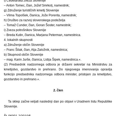
f) Čebelarska zveza Slovenije
– Anton Tomec, član, Jožef Smrkolj, namestnik;
g) Združenje turističnih kmetij Slovenije
– Vilma Topolšek, članica, Jože Porenta, namestnik;
h) Društvo za razvoj slovenskega podeželja
– Tomaž Cunder, član, Goran Šoster, namestnik;
i) Zveza potrošnikov Slovenije
– Breda Kutin, članica, Marjana Peterman, namestnica.
4. lokalnih skupnosti
a) Združenje občin Slovenije
– Franc Šilak, član, Alja Založnik, namestnica;
b) Skupnost občin Slovenije
– mag. Karin Jurše, članica, Lidija Šipek, namestnica.«.
(2) Predsednik nadzornega odbora je državni sekretar na Ministrstvu za
kmetijstvo, gozdarstvo in prehrano. Do njegovega imenovanja opravlja
funkcijo predsednika nadzornega odbora minister, pristojen za kmetijstvo,
gozdarstvo in prehrano.«.
2. člen
Ta sklep začne veljati naslednji dan po objavi v Uradnem listu Republike
Slovenije.
Št. 06001-2/2010/5