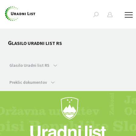
G
LASILO URADNI LIST RS
Glasilo Uradni list RS
Preklic dokumentov