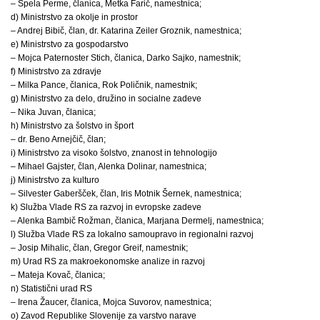
– Špela Perme, članica, Metka Farič, namestnica;
d) Ministrstvo za okolje in prostor
– Andrej Bibič, član, dr. Katarina Zeiler Groznik, namestnica;
e) Ministrstvo za gospodarstvo
– Mojca Paternoster Stich, članica, Darko Sajko, namestnik;
f) Ministrstvo za zdravje
– Milka Pance, članica, Rok Poličnik, namestnik;
g) Ministrstvo za delo, družino in socialne zadeve
– Nika Juvan, članica;
h) Ministrstvo za šolstvo in šport
– dr. Beno Arnejčič, član;
i) Ministrstvo za visoko šolstvo, znanost in tehnologijo
– Mihael Gajster, član, Alenka Dolinar, namestnica;
j) Ministrstvo za kulturo
– Silvester Gaberšček, član, Iris Motnik Šernek, namestnica;
k) Služba Vlade RS za razvoj in evropske zadeve
– Alenka Bambič Rožman, članica, Marjana Dermelj, namestnica;
l) Služba Vlade RS za lokalno samoupravo in regionalni razvoj
– Josip Mihalic, član, Gregor Greif, namestnik;
m) Urad RS za makroekonomske analize in razvoj
– Mateja Kovač, članica;
n) Statistični urad RS
– Irena Žaucer, članica, Mojca Suvorov, namestnica;
o) Zavod Republike Slovenije za varstvo narave