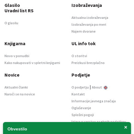
Glasilo
Izobraževanja
Uradni list RS
Aktualna izobraževanja
O glasilu
Izobraževanja po meri
Najem dvorane
Knjigarna
UL info tok
Novo v ponudbi
O storitvi
Kako nakupovati v spletni knjigarni
Preizkusi brezplačno
Novice
Podjetje
|
Aktualni članki
O podjetju
About
Naroči se na novice
Kontakt
Informacije javnega značaja
Oglaševanje
Splošni pogoji
Izjava o varstvu osebnih podatkov
×
E-dražbe
Obvestilo