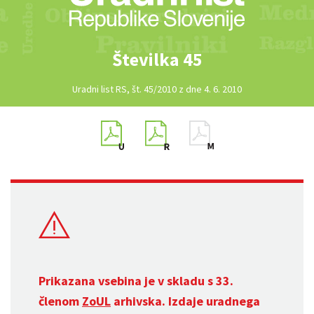
Številka 45
Uradni list RS, št. 45/2010 z dne 4. 6. 2010
Prikazana vsebina je v skladu s 33.
členom
ZoUL
arhivska. Izdaje uradnega