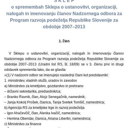
S K L E P
o spremembah Sklepa o ustanovitvi, organizaciji,
nalogah in imenovanju članov Nadzornega odbora za
Program razvoja podeželja Republike Slovenije za
obdobje 2007–2013
1. člen
V Sklepu o ustanovitvi, organizaciji, nalogah in imenovanju članov
Nadzornega odbora za Program razvoja podeželja Republike Slovenije za
obdobje 2007–2013 (Uradni list RS, št. 18/09) se v 3. členu prvi in drugi
odstavek spremenita tako, da se glasita:
»(1) V nadzorni odbor se imenujejo naslednji člani kot predstavniki:
1. ministrstev, vladnih služb, uradov in zavodov
a) Ministrstvo za kmetijstvo, gozdarstvo in prehrano
– državni sekretar/ka, predsednik/ca;
– Branko Ravnik, član, Alojz Senegačnik, namestnik;
– Janja Kokolj Prošek, članica, Tanja Svetek Tomšič, namestnica;
b) Agencija RS za kmetijske trge in razvoj podeželja
– Igor Ahačevčič, član, Alenka Ivačič, namestnica;
– Hemina Oberstar, članica, Ariana Libertin, namestnica;
c) Ministrstvo za finance