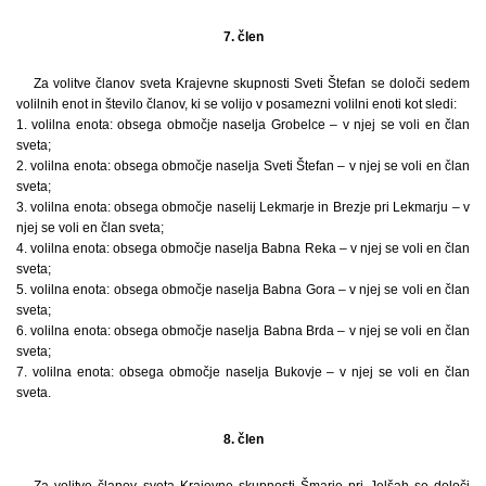
7. člen
Za volitve članov sveta Krajevne skupnosti Sveti Štefan se določi sedem
volilnih enot in število članov, ki se volijo v posamezni volilni enoti kot sledi:
1. volilna enota: obsega območje naselja Grobelce – v njej se voli en član
sveta;
2. volilna enota: obsega območje naselja Sveti Štefan – v njej se voli en član
sveta;
3. volilna enota: obsega območje naselij Lekmarje in Brezje pri Lekmarju – v
njej se voli en član sveta;
4. volilna enota: obsega območje naselja Babna Reka – v njej se voli en član
sveta;
5. volilna enota: obsega območje naselja Babna Gora – v njej se voli en član
sveta;
6. volilna enota: obsega območje naselja Babna Brda – v njej se voli en član
sveta;
7. volilna enota: obsega območje naselja Bukovje – v njej se voli en član
sveta.
8. člen
Za volitve članov sveta Krajevne skupnosti Šmarje pri Jelšah se določi