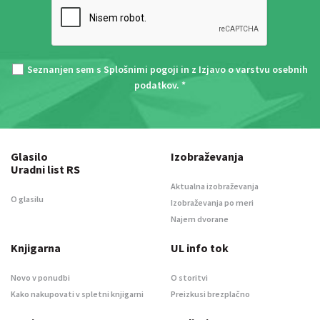
Seznanjen sem s
Splošnimi pogoji
in z
Izjavo o varstvu osebnih
podatkov
. *
Glasilo
Izobraževanja
Uradni list RS
Aktualna izobraževanja
O glasilu
Izobraževanja po meri
Najem dvorane
Knjigarna
UL info tok
Novo v ponudbi
O storitvi
Kako nakupovati v spletni knjigarni
Preizkusi brezplačno