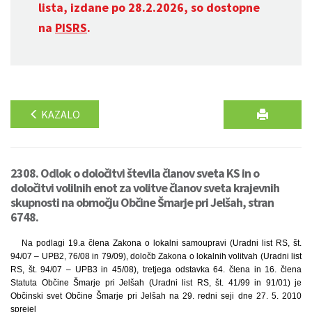
lista, izdane po 28.2.2026, so dostopne
na
PISRS
.
KAZALO
2308. Odlok o določitvi števila članov sveta KS in o
določitvi volilnih enot za volitve članov sveta krajevnih
skupnosti na območju Občine Šmarje pri Jelšah, stran
6748.
Na podlagi 19.a člena Zakona o lokalni samoupravi (Uradni list RS, št.
94/07 – UPB2, 76/08 in 79/09), določb Zakona o lokalnih volitvah (Uradni list
RS, št. 94/07 – UPB3 in 45/08), tretjega odstavka 64. člena in 16. člena
Statuta Občine Šmarje pri Jelšah (Uradni list RS, št. 41/99 in 91/01) je
Občinski svet Občine Šmarje pri Jelšah na 29. redni seji dne 27. 5. 2010
sprejel