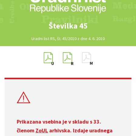
Številka 45
Uradni list RS, št. 45/2010 z dne 4. 6. 2010
Prikazana vsebina je v skladu s 33.
členom
ZoUL
arhivska. Izdaje uradnega