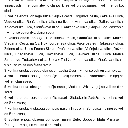
trinajst volilnih enot in število članov, ki se volijo v posamezni volilni enoti kot
sledi:
1. volilna enota: obsega ulice Celjska cesta, Rogaška cesta, Kettejeva ulica,
Vegova ulica, Sončna ulica, Ulica na livado, Murnova ulica, Gallusova ulica,
Kolodvorska ulica, Slomškova ulica, Cankarjeva ulica, Grajski Log, Zastranje
– v njej se volita dva člana sveta;
2. volilna enota: obsega ulice Rimska cesta, Obrtniška ulica, Ulica Mateja
Vrečarja, Cesta na Sv. Rok, Lorgerjeva ulica, Aškerčev trg, Rakeževa ulica,
Zelena ulica, Ulica Franca Skaze, Prešernova ulica, Vošnjakova ulica, Rožna
ulica, Finžgarjeva ulica, Tavčarjeva ulica, Bevkova ulica, Ulica Marice
Strnadove, Trubarjeva ulica, Ulica v Zadrže, Kartinova ulica, Gubčeva ulica –
v njej se volita dva člana sveta;
3. volilna enota: obsega območje naselja Dvor – v njej se voli en član sveta;
4. volilna enota: obsega območje naselij Sotensko in Vodenovo – v njej se
voli en član sveta;
5. volilna enota: obsega območja naselij Močle in Vrh – v njej se voli en član
sveta;
6. volilna enota: obsega območje naselij Globoko in Zadrže – v njej se voli
en član sveta;
7. volilna enota, ki obsega območje naselij Predel in Senovica – v njej se voli
en član sveta;
8. volilna enota: obsega območja naselij Belo, Bobovo, Mala Pristava in
Preloge – v njej se voli en član sveta;