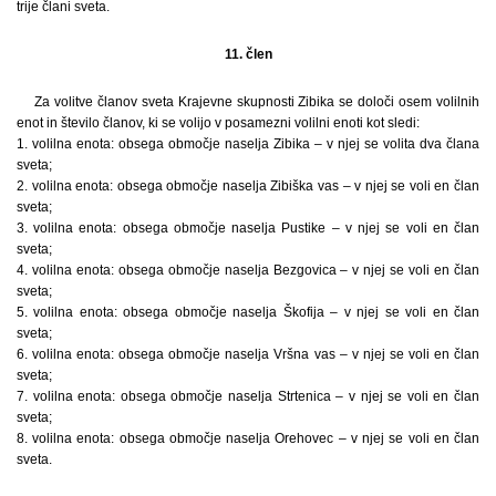
trije člani sveta.
11. člen
Za volitve članov sveta Krajevne skupnosti Zibika se določi osem volilnih
enot in število članov, ki se volijo v posamezni volilni enoti kot sledi:
1. volilna enota: obsega območje naselja Zibika – v njej se volita dva člana
sveta;
2. volilna enota: obsega območje naselja Zibiška vas – v njej se voli en član
sveta;
3. volilna enota: obsega območje naselja Pustike – v njej se voli en član
sveta;
4. volilna enota: obsega območje naselja Bezgovica – v njej se voli en član
sveta;
5. volilna enota: obsega območje naselja Škofija – v njej se voli en član
sveta;
6. volilna enota: obsega območje naselja Vršna vas – v njej se voli en član
sveta;
7. volilna enota: obsega območje naselja Strtenica – v njej se voli en član
sveta;
8. volilna enota: obsega območje naselja Orehovec – v njej se voli en član
sveta.