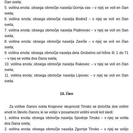
član sveta;
5. volilna enota: obsega območje naselja Gornja vas – v njej se voli en član
sveta;
6. volilna enota: obsega območje naselja Bodrež – v njej se voli en član
sveta;
7. volilna enota: obsega območje naselja Platinovec – v njej se voli en član
sveta;
8. volilna enota: obsega območje naselja Završe – v njej se voli en član
sveta;
9. volilna enota: obsega območje naselja dela Grobelno od hišne št. 1 do 71
– v njej se volita dva člana sveta;
10. volilna enota: obsega območje naselja Rakovec – v njej se voli en član
sveta;
11. volilna enota: obsega območje naselja Lipovec – v njej se voli en član
sveta.
10. člen
Za volitve članov sveta Krajevne skupnosti Tinsko se določita dve volilni
enoti in število članov, ki se volijo v posamezni volilni enoti kot sledi:
1. volilna enota: obsega območje naselja Spodnje Tinsko – v njej se volita
dva člana sveta;
2. volilna enota: obsega območje naselja Zgornje Tinsko – v njej se volijo