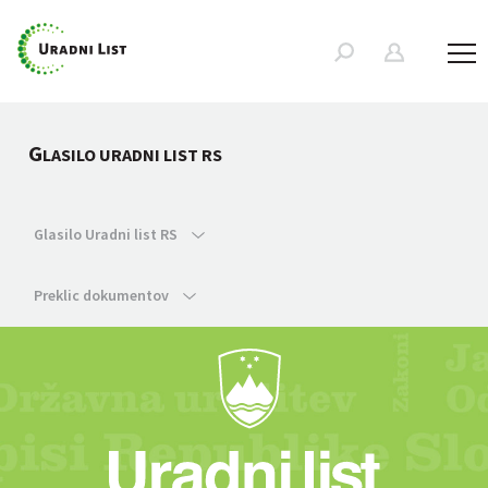
G
LASILO URADNI LIST RS
Glasilo Uradni list RS
Preklic dokumentov