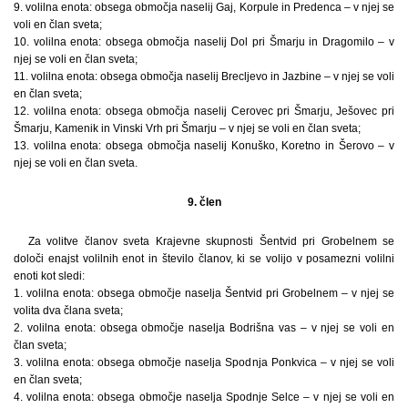
9. volilna enota: obsega območja naselij Gaj, Korpule in Predenca – v njej se
voli en član sveta;
10. volilna enota: obsega območja naselij Dol pri Šmarju in Dragomilo – v
njej se voli en član sveta;
11. volilna enota: obsega območja naselij Brecljevo in Jazbine – v njej se voli
en član sveta;
12. volilna enota: obsega območja naselij Cerovec pri Šmarju, Ješovec pri
Šmarju, Kamenik in Vinski Vrh pri Šmarju – v njej se voli en član sveta;
13. volilna enota: obsega območja naselij Konuško, Koretno in Šerovo – v
njej se voli en član sveta.
9. člen
Za volitve članov sveta Krajevne skupnosti Šentvid pri Grobelnem se
določi enajst volilnih enot in število članov, ki se volijo v posamezni volilni
enoti kot sledi:
1. volilna enota: obsega območje naselja Šentvid pri Grobelnem – v njej se
volita dva člana sveta;
2. volilna enota: obsega območje naselja Bodrišna vas – v njej se voli en
član sveta;
3. volilna enota: obsega območje naselja Spodnja Ponkvica – v njej se voli
en član sveta;
4. volilna enota: obsega območje naselja Spodnje Selce – v njej se voli en