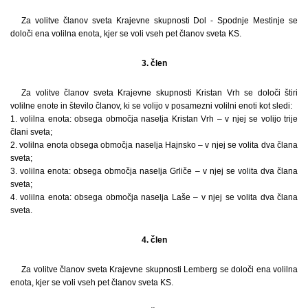
Za volitve članov sveta Krajevne skupnosti Dol - Spodnje Mestinje se
določi ena volilna enota, kjer se voli vseh pet članov sveta KS.
3. člen
Za volitve članov sveta Krajevne skupnosti Kristan Vrh se določi štiri
volilne enote in število članov, ki se volijo v posamezni volilni enoti kot sledi:
1. volilna enota: obsega območja naselja Kristan Vrh – v njej se volijo trije
člani sveta;
2. volilna enota obsega območja naselja Hajnsko – v njej se volita dva člana
sveta;
3. volilna enota: obsega območja naselja Grliče – v njej se volita dva člana
sveta;
4. volilna enota: obsega območja naselja Laše – v njej se volita dva člana
sveta.
4. člen
Za volitve članov sveta Krajevne skupnosti Lemberg se določi ena volilna
enota, kjer se voli vseh pet članov sveta KS.