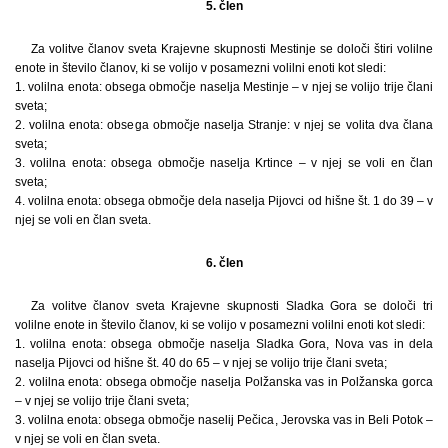
5. člen
Za volitve članov sveta Krajevne skupnosti Mestinje se določi štiri volilne
enote in število članov, ki se volijo v posamezni volilni enoti kot sledi:
1. volilna enota: obsega območje naselja Mestinje – v njej se volijo trije člani
sveta;
2. volilna enota: obsega območje naselja Stranje: v njej se volita dva člana
sveta;
3. volilna enota: obsega območje naselja Krtince – v njej se voli en član
sveta;
4. volilna enota: obsega območje dela naselja Pijovci od hišne št. 1 do 39 – v
njej se voli en član sveta.
6. člen
Za volitve članov sveta Krajevne skupnosti Sladka Gora se določi tri
volilne enote in število članov, ki se volijo v posamezni volilni enoti kot sledi:
1. volilna enota: obsega območje naselja Sladka Gora, Nova vas in dela
naselja Pijovci od hišne št. 40 do 65 – v njej se volijo trije člani sveta;
2. volilna enota: obsega območje naselja Polžanska vas in Polžanska gorca
– v njej se volijo trije člani sveta;
3. volilna enota: obsega območje naselij Pečica, Jerovska vas in Beli Potok –
v njej se voli en član sveta.