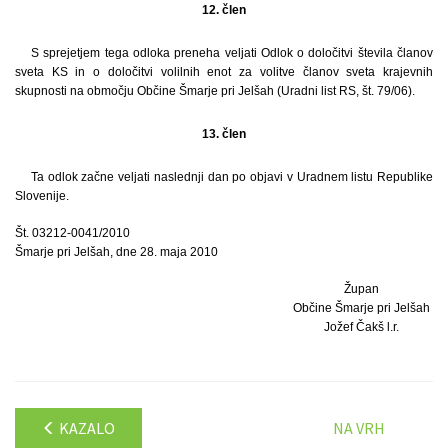
12. člen
S sprejetjem tega odloka preneha veljati Odlok o določitvi števila članov
sveta KS in o določitvi volilnih enot za volitve članov sveta krajevnih
skupnosti na območju Občine Šmarje pri Jelšah (Uradni list RS, št. 79/06).
13. člen
Ta odlok začne veljati naslednji dan po objavi v Uradnem listu Republike
Slovenije.
Št. 03212-0041/2010
Šmarje pri Jelšah, dne 28. maja 2010
Župan
Občine Šmarje pri Jelšah
Jožef Čakš l.r.
KAZALO
NA VRH