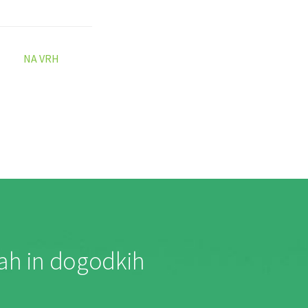
NA VRH
jah in dogodkih