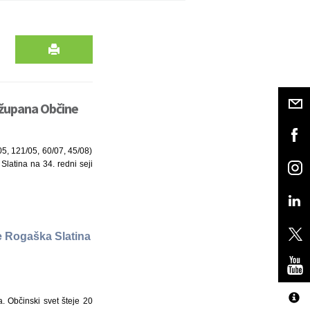
n župana Občine
/05, 121/05, 60/07, 45/08)
Slatina na 34. redni seji
ne Rogaška Slatina
. Občinski svet šteje 20