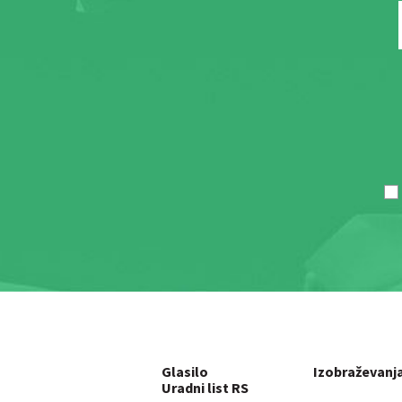
Glasilo
Izobraževanj
Uradni list RS