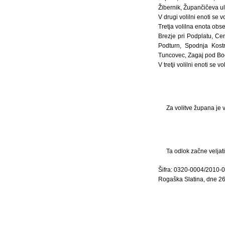
Žibernik, Župančičeva ul
V drugi volilni enoti se
Tretja volilna enota ob
Brezje pri Podplatu, Ce
Podturn, Spodnja Kostr
Tuncovec, Zagaj pod Boč
V tretji volilni enoti se
Za volitve župana je 
Ta odlok začne veljat
Šifra: 0320-0004/2010-
Rogaška Slatina, dne 2