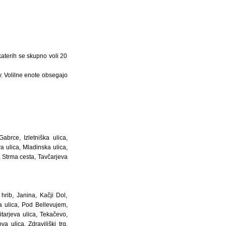
katerih se skupno voli 20
v. Volilne enote obsegajo
abrce, Izletniška ulica,
a ulica, Mladinska ulica,
a, Strma cesta, Tavčarjeva
hrib, Janina, Kačji Dol,
a ulica, Pod Bellevujem,
tarjeva ulica, Tekačevo,
 ulica, Zdraviliški trg,