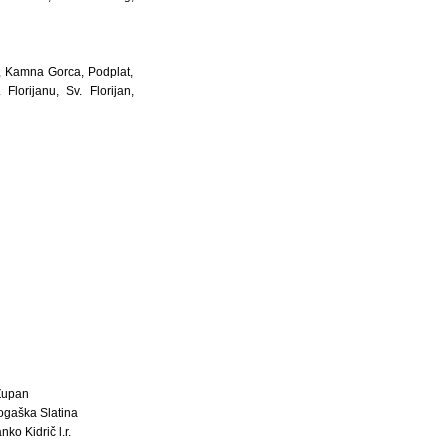
e, Kamna Gorca, Podplat,
lorijanu, Sv. Florijan,
Župan
gaška Slatina
ko Kidrič l.r.