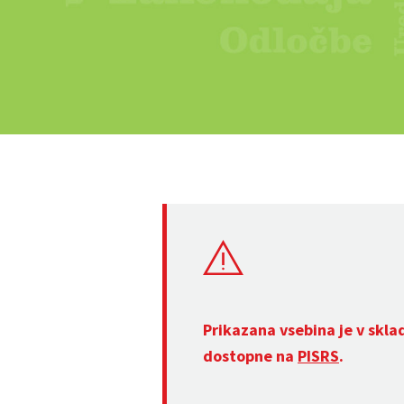
Prikazana vsebina je v skla
dostopne na
PISRS
.