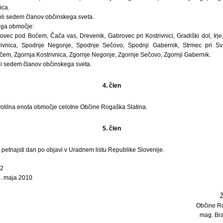
ica.
 voli sedem članov občinskega sveta.
sega območje:
rovec pod Bočem, Čača vas, Drevenik, Gabrovec pri Kostrivnici, Gradiški dol, Irj
ivnica, Spodnje Negonje, Spodnje Sečovo, Spodnji Gabernik, Strmec pri Sv. F
em, Zgornja Kostrivnica, Zgornje Negonje, Zgornje Sečovo, Zgornji Gabernik.
 voli sedem članov občinskega sveta.
4. člen
volilna enota območje celotne Občine Rogaška Slatina.
5. člen
i petnajsti dan po objavi v Uradnem listu Republike Slovenije.
02
6. maja 2010
Občine Ro
mag. Bran