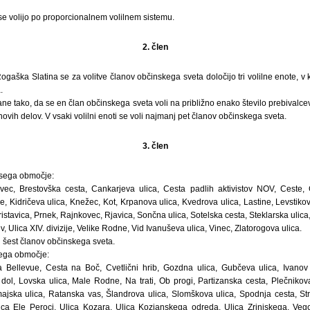
se volijo po proporcionalnem volilnem sistemu.
2. člen
aška Slatina se za volitve članov občinskega sveta določijo tri volilne enote, v 
.
ane tako, da se en član občinskega sveta voli na približno enako število prebivalce
jihovih delov. V vsaki volilni enoti se voli najmanj pet članov občinskega sveta.
3. člen
bsega območje:
vec, Brestovška cesta, Cankarjeva ulica, Cesta padlih aktivistov NOV, Ceste, G
 Kidričeva ulica, Knežec, Kot, Krpanova ulica, Kvedrova ulica, Lastine, Levstikov
ristavica, Prnek, Rajnkovec, Rjavica, Sončna ulica, Sotelska cesta, Steklarska ulic
ev, Ulica XIV. divizije, Velike Rodne, Vid Ivanuševa ulica, Vinec, Zlatorogova ulica.
oli šest članov občinskega sveta.
sega območje:
 Bellevue, Cesta na Boč, Cvetlični hrib, Gozdna ulica, Gubčeva ulica, Ivanov 
 dol, Lovska ulica, Male Rodne, Na trati, Ob progi, Partizanska cesta, Plečnikov
ajska ulica, Ratanska vas, Šlandrova ulica, Slomškova ulica, Spodnja cesta, Stri
lica Ele Peroci, Ulica Kozara, Ulica Kozjanskega odreda, Ulica Zrinjskega, Vegova