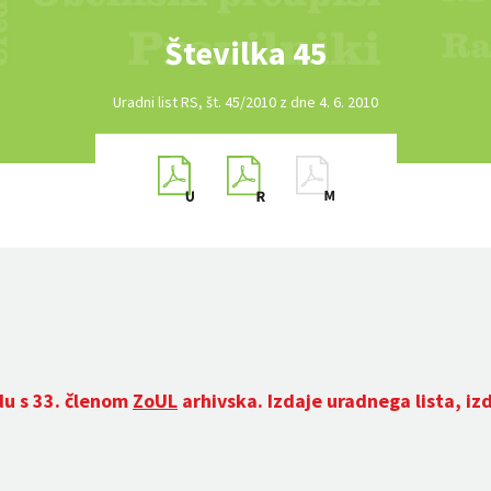
Številka 45
Uradni list RS, št. 45/2010 z dne 4. 6. 2010
du s 33. členom
ZoUL
arhivska. Izdaje uradnega lista, iz