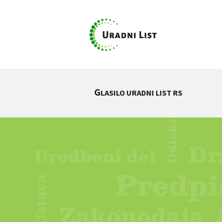
G
LASILO URADNI LIST RS