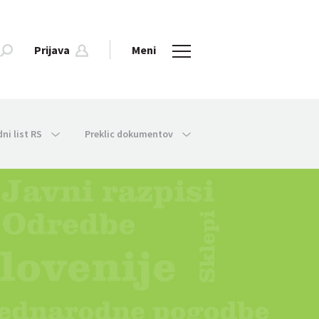
Prijava
Meni
dni list RS
Preklic dokumentov