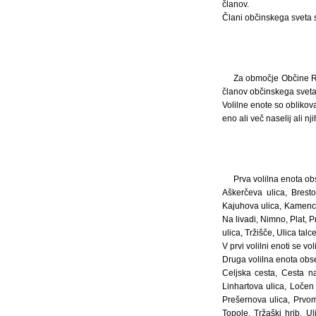
članov.
Člani občinskega sveta 
Za območje Občine Rog
članov občinskega sveta
Volilne enote so oblikov
eno ali več naselij ali n
Prva volilna enota o
Aškerčeva ulica, Bresto
Kajuhova ulica, Kamence,
Na livadi, Nimno, Plat, P
ulica, Tržišče, Ulica talc
V prvi volilni enoti se v
Druga volilna enota ob
Celjska cesta, Cesta na
Linhartova ulica, Ločen
Prešernova ulica, Prvom
Topole, Tržaški hrib, U