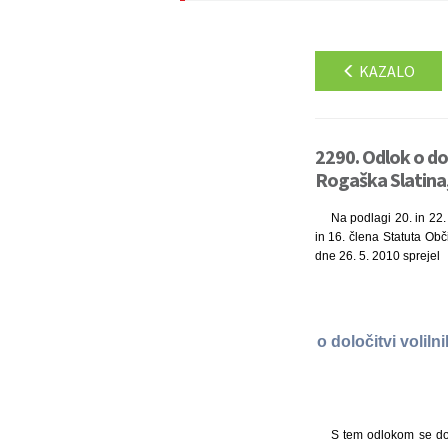
KAZALO
2290. Odlok o dol
Rogaška Slatina,
Na podlagi 20. in 22. 
in 16. člena Statuta Obč
dne 26. 5. 2010 sprejel
o določitvi volil
S tem odlokom se dol