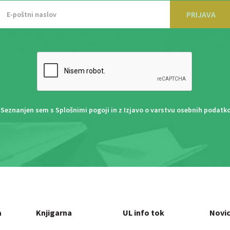
PRIJAVA
Seznanjen sem s
Splošnimi pogoji
in z
Izjavo o varstvu osebnih podatk
a
Knjigarna
UL info tok
Novi