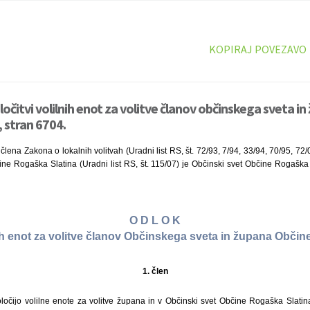
KOPIRAJ POVEZAVO
očitvi volilnih enot za volitve članov občinskega sveta i
 stran 6704.
člena Zakona o lokalnih volitvah (Uradni list RS, št. 72/93, 7/94, 33/94, 70/95, 72
ine Rogaška Slatina (Uradni list RS, št. 115/07) je Občinski svet Občine Rogaška 
O D L O K
nih enot za volitve članov Občinskega sveta in župana Obči
1. člen
očijo volilne enote za volitve župana in v Občinski svet Občine Rogaška Slatina