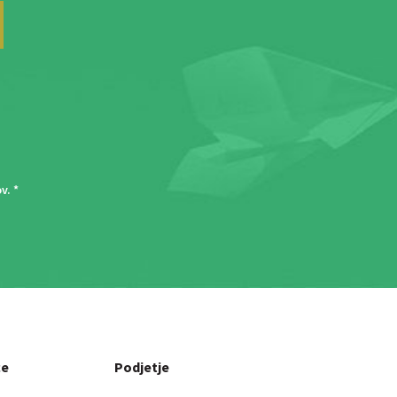
ov
. *
ce
Podjetje