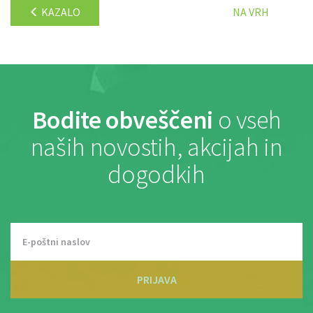
KAZALO
NA VRH
Bodite obveščeni
o vseh
naših novostih, akcijah in
dogodkih
PRIJAVA