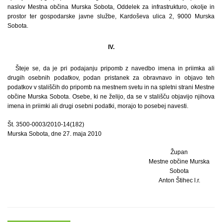
naslov Mestna občina Murska Sobota, Oddelek za infrastrukturo, okolje in
prostor ter gospodarske javne službe, Kardoševa ulica 2, 9000 Murska
Sobota.
IV.
Šteje se, da je pri podajanju pripomb z navedbo imena in priimka ali
drugih osebnih podatkov, podan pristanek za obravnavo in objavo teh
podatkov v stališčih do pripomb na mestnem svetu in na spletni strani Mestne
občine Murska Sobota. Osebe, ki ne želijo, da se v stališču objavijo njihova
imena in priimki ali drugi osebni podatki, morajo to posebej navesti.
Št. 3500-0003/2010-14(182)
Murska Sobota, dne 27. maja 2010
Župan
Mestne občine Murska
Sobota
Anton Štihec l.r.