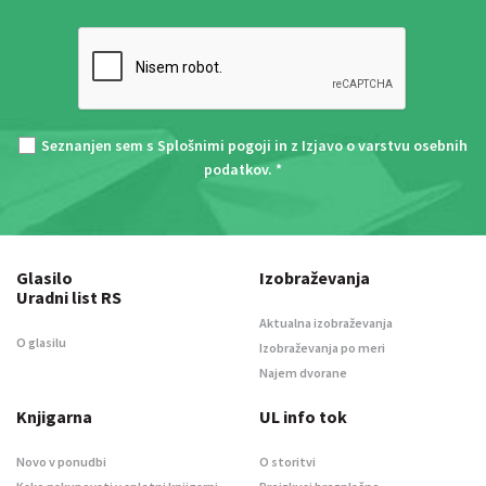
Seznanjen sem s
Splošnimi pogoji
in z
Izjavo o varstvu osebnih
podatkov
. *
Glasilo
Izobraževanja
Uradni list RS
Aktualna izobraževanja
O glasilu
Izobraževanja po meri
Najem dvorane
Knjigarna
UL info tok
Novo v ponudbi
O storitvi