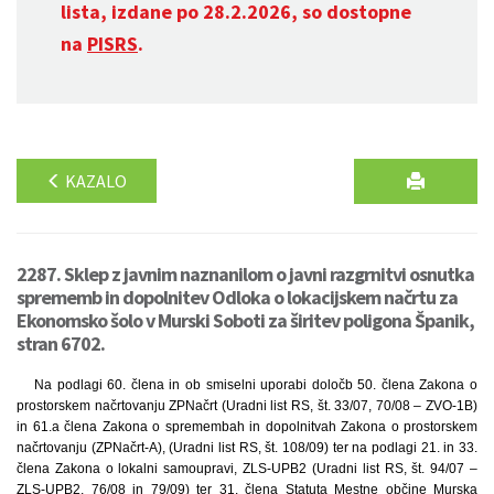
lista, izdane po 28.2.2026, so dostopne
na
PISRS
.
KAZALO
2287. Sklep z javnim naznanilom o javni razgrnitvi osnutka
sprememb in dopolnitev Odloka o lokacijskem načrtu za
Ekonomsko šolo v Murski Soboti za širitev poligona Španik,
stran 6702.
Na podlagi 60. člena in ob smiselni uporabi določb 50. člena Zakona o
prostorskem načrtovanju ZPNačrt (Uradni list RS, št. 33/07, 70/08 – ZVO-1B)
in 61.a člena Zakona o spremembah in dopolnitvah Zakona o prostorskem
načrtovanju (ZPNačrt-A), (Uradni list RS, št. 108/09) ter na podlagi 21. in 33.
člena Zakona o lokalni samoupravi, ZLS-UPB2 (Uradni list RS, št. 94/07 –
ZLS-UPB2, 76/08 in 79/09) ter 31. člena Statuta Mestne občine Murska