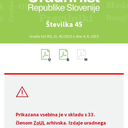
Številka 45
Uradni list RS, št. 45/2010 z dne 4. 6. 2010
Prikazana vsebina je v skladu s 33.
členom
ZoUL
arhivska. Izdaje uradnega