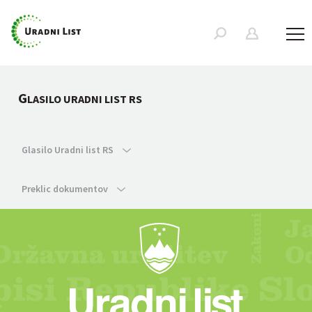
G
LASILO URADNI LIST RS
Glasilo Uradni list RS
Preklic dokumentov