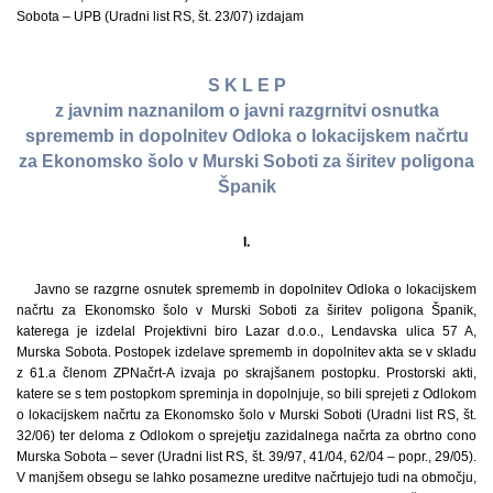
Sobota – UPB (Uradni list RS, št. 23/07) izdajam
S K L E P
z javnim naznanilom o javni razgrnitvi osnutka
sprememb in dopolnitev Odloka o lokacijskem načrtu
za Ekonomsko šolo v Murski Soboti za širitev poligona
Španik
I.
Javno se razgrne osnutek sprememb in dopolnitev Odloka o lokacijskem
načrtu za Ekonomsko šolo v Murski Soboti za širitev poligona Španik,
katerega je izdelal Projektivni biro Lazar d.o.o., Lendavska ulica 57 A,
Murska Sobota. Postopek izdelave sprememb in dopolnitev akta se v skladu
z 61.a členom ZPNačrt-A izvaja po skrajšanem postopku. Prostorski akti,
katere se s tem postopkom spreminja in dopolnjuje, so bili sprejeti z Odlokom
o lokacijskem načrtu za Ekonomsko šolo v Murski Soboti (Uradni list RS, št.
32/06) ter deloma z Odlokom o sprejetju zazidalnega načrta za obrtno cono
Murska Sobota – sever (Uradni list RS, št. 39/97, 41/04, 62/04 – popr., 29/05).
V manjšem obsegu se lahko posamezne ureditve načrtujejo tudi na območju,