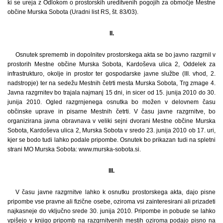
ki se ureja z Odlokom o prostorskih ureditvenih pogojih za območje Mestne
občine Murska Sobota (Uradni list RS, št. 83/03).
II.
Osnutek sprememb in dopolnitev prostorskega akta se bo javno razgrnil v
prostorih Mestne občine Murska Sobota, Kardoševa ulica 2, Oddelek za
infrastrukturo, okolje in prostor ter gospodarske javne službe (III. vhod, 2.
nadstropje) ter na sedežu Mestnih četrti mesta Murska Sobota, Trg zmage 4.
Javna razgrnitev bo trajala najmanj 15 dni, in sicer od 15. junija 2010 do 30.
junija 2010. Ogled razgrnjenega osnutka bo možen v delovnem času
občinske uprave in pisarne Mestnih četrti. V času javne razgrnitve, bo
organizirana javna obravnava v veliki sejni dvorani Mestne občine Murska
Sobota, Kardoševa ulica 2, Murska Sobota v sredo 23. junija 2010 ob 17. uri,
kjer se bodo tudi lahko podale pripombe. Osnutek bo prikazan tudi na spletni
strani MO Murska Sobota: www.murska-sobota.si.
III.
V času javne razgrnitve lahko k osnutku prostorskega akta, dajo pisne
pripombe vse pravne ali fizične osebe, oziroma vsi zainteresirani ali prizadeti
najkasneje do vključno srede 30. junija 2010. Pripombe in pobude se lahko
vpišejo v knjigo pripomb na razgrnitvenih mestih oziroma podajo pisno na