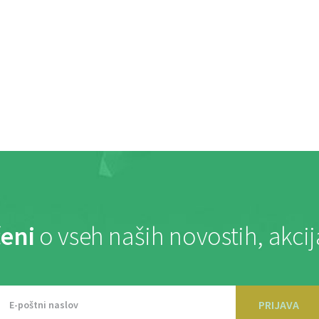
eni
o vseh naših novostih, akci
PRIJAVA