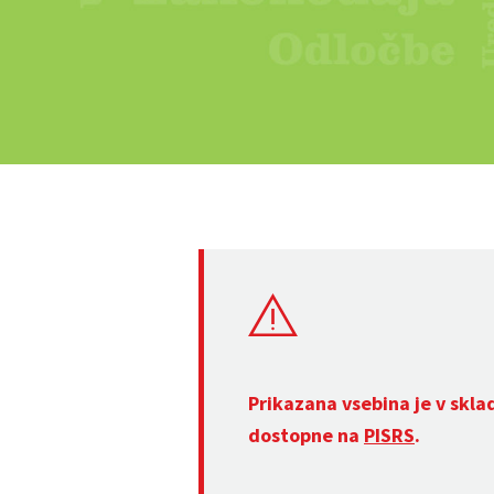
Prikazana vsebina je v skla
dostopne na
PISRS
.