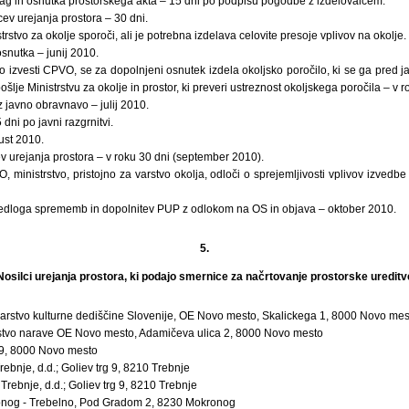
lag in osnutka prostorskega akta – 15 dni po podpisu pogodbe z izdelovalcem.
cev urejanja prostora – 30 dni.
stvo za okolje sporoči, ali je potrebna izdelava celovite presoje vplivov na okolje.
snutka – junij 2010.
o izvesti CPVO, se za dopolnjeni osnutek izdela okoljsko poročilo, ki se ga pred ja
je Ministrstvu za okolje in prostor, ki preveri ustreznost okoljskega poročila – v r
z javno obravnavo – julij 2010.
dni po javni razgrnitvi.
ust 2010.
v urejanja prostora – v roku 30 dni (september 2010).
 ministrstvo, pristojno za varstvo okolja, odloči o sprejemljivosti vplivov izved
edloga sprememb in dopolnitev PUP z odlokom na OS in objava – oktober 2010.
5.
Nosilci urejanja prostora, ki podajo smernice za načrtovanje prostorske ureditv
varstvo kulturne dediščine Slovenije, OE Novo mesto, Skalickega 1, 8000 Novo mes
stvo narave OE Novo mesto, Adamičeva ulica 2, 8000 Novo mesto
 9, 8000 Novo mesto
bnje, d.d.; Goliev trg 9, 8210 Trebnje
ebnje, d.d.; Goliev trg 9, 8210 Trebnje
onog - Trebelno, Pod Gradom 2, 8230 Mokronog