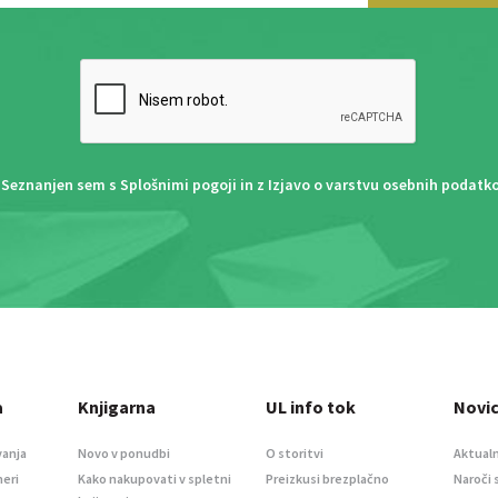
Seznanjen sem s
Splošnimi pogoji
in z
Izjavo o varstvu osebnih podatk
a
Knjigarna
UL info tok
Novi
vanja
Novo v ponudbi
O storitvi
Aktualn
meri
Kako nakupovati v spletni
Preizkusi brezplačno
Naroči 