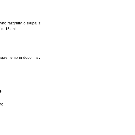
vno razgrnitvijo skupaj z
oku 15 dni.
be sprememb in dopolnitev
e
to