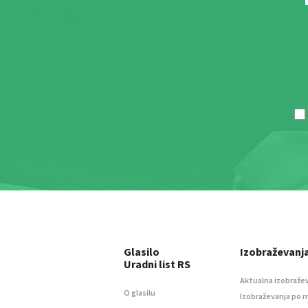
Glasilo
Izobraževanj
Uradni list RS
Aktualna izobraže
O glasilu
Izobraževanja po 