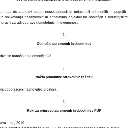
prihaja do zapletov zaradi neusklajenosti in nejasnosti pri merilih in pogojih o
 in oblikovanju nezahtevnih in enostavnih objektov na območjih z industrijski
ripraviti zaradi odprave nomotehničnih dvoumnosti.
2.
Območje sprememb in dopolnitev
itve se nanašajo na območje G2.
3.
Način pridobitve strokovnih rešitev
ela pooblaščeni načrtovalec prostora.
4.
Roki za pripravo sprememb in dopolnitev PUP
java – maj 2010.