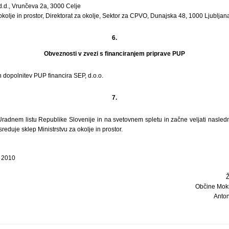
 d.d., Vrunčeva 2a, 3000 Celje
okolje in prostor, Direktorat za okolje, Sektor za CPVO, Dunajska 48, 1000 Ljubljan
6.
Obveznosti v zvezi s financiranjem priprave PUP
 dopolnitev PUP financira SEP, d.o.o.
7.
Uradnem listu Republike Slovenije in na svetovnem spletu in začne veljati nasled
eduje sklep Ministrstvu za okolje in prostor.
 2010
Občine Mokr
Anton