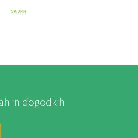
NA VRH
jah in dogodkih