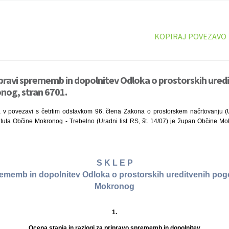
KOPIRAJ POVEZAVO
ipravi sprememb in dopolnitev Odloka o prostorskih ured
nog, stran 6701.
 v povezavi s četrtim odstavkom 96. člena Zakona o prostorskem načrtovanju (Ur
atuta Občine Mokronog - Trebelno (Uradni list RS, št. 14/07) je župan Občine Mo
S K L E P
rememb in dopolnitev Odloka o prostorskih ureditvenih pogo
Mokronog
1.
Ocena stanja in razlogi za pripravo sprememb in dopolnitev