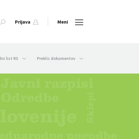
Prijava
Meni
dni list RS
Preklic dokumentov