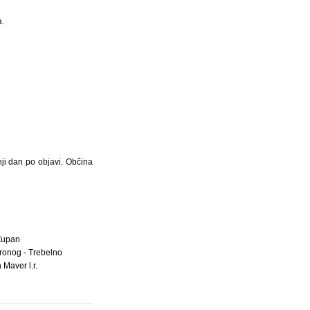
a.
nji dan po objavi. Občina
Župan
onog - Trebelno
 Maver l.r.