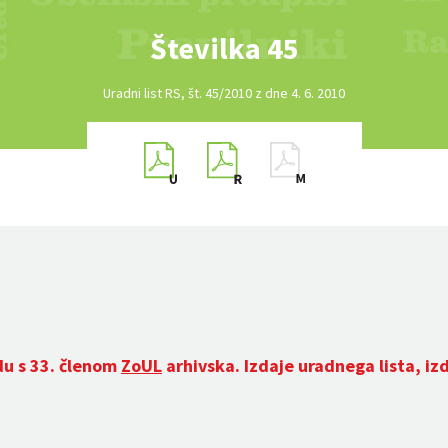
Številka 45
Uradni list RS, št. 45/2010 z dne 4. 6. 2010
du s 33. členom
ZoUL
arhivska. Izdaje uradnega lista, iz