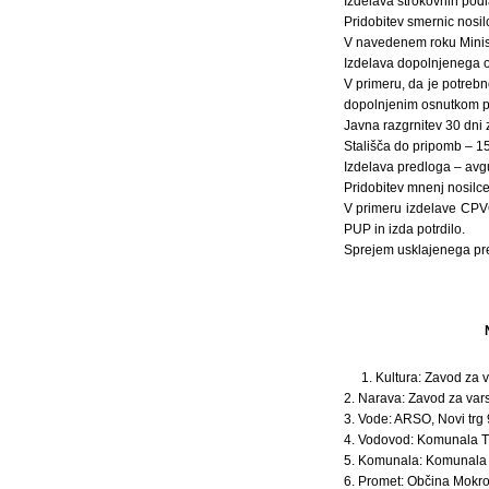
Izdelava strokovnih pod
Pridobitev smernic nosil
V navedenem roku Ministr
Izdelava dopolnjenega o
V primeru, da je potrebn
dopolnjenim osnutkom pošl
Javna razgrnitev 30 dni 
Stališča do pripomb – 15 
Izdelava predloga – avg
Pridobitev mnenj nosilce
V primeru izdelave CPVO,
PUP in izda potrdilo.
Sprejem usklajenega pr
1. Kultura: Zavod za 
2. Narava: Zavod za var
3. Vode: ARSO, Novi trg
4. Vodovod: Komunala Tre
5. Komunala: Komunala Tr
6. Promet: Občina Mokr