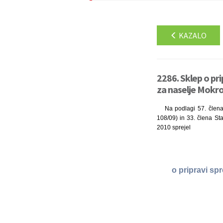
KAZALO
2286. Sklep o pr
za naselje Mokro
Na podlagi 57. člena
108/09) in 33. člena St
2010 sprejel
o pripravi sp