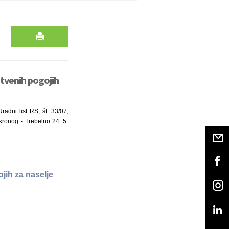
itvenih pogojih
adni list RS, št. 33/07,
kronog - Trebelno 24. 5.
jih za naselje