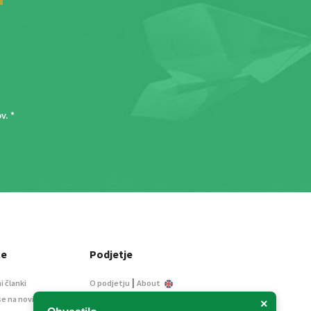
ov
. *
ce
Podjetje
|
i članki
O podjetju
About
se na novice
Kontakt
×