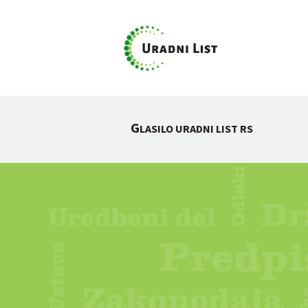
G
LASILO URADNI LIST RS