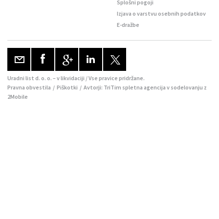
Splošni pogoji
Izjava o varstvu osebnih podatkov
E-dražbe
Uradni list d. o. o. – v likvidaciji / Vse pravice pridržane.
Pravna obvestila
/
Piškotki
/ Avtorji:
TriTim spletna agencija
v sodelovanju z
2Mobile