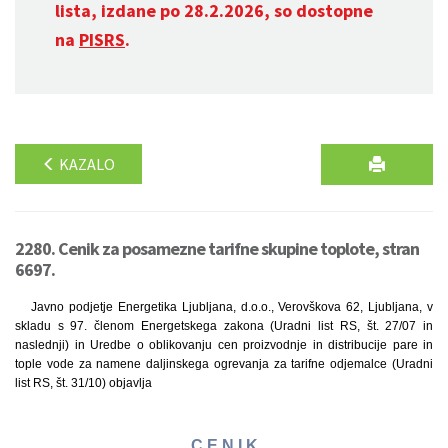
lista, izdane po 28.2.2026, so dostopne
na
PISRS
.
KAZALO
2280. Cenik za posamezne tarifne skupine toplote, stran
6697.
Javno podjetje Energetika Ljubljana, d.o.o., Verovškova 62, Ljubljana, v
skladu s 97. členom Energetskega zakona (Uradni list RS, št. 27/07 in
naslednji) in Uredbe o oblikovanju cen proizvodnje in distribucije pare in
tople vode za namene daljinskega ogrevanja za tarifne odjemalce (Uradni
list RS, št. 31/10) objavlja
C E N I K