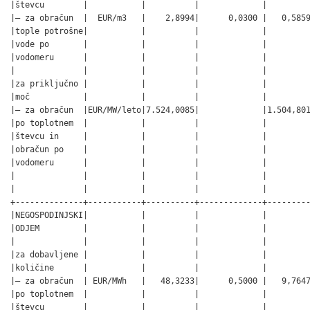
|števcu        |           |          |             |         
|– za obračun  |  EUR/m3   |    2,8994|      0,0300 |   0,5859
|tople potrošne|           |          |             |         
|vode po       |           |          |             |         
|vodomeru      |           |          |             |         
|              |           |          |             |         
|za priključno |           |          |             |         
|moč           |           |          |             |         
|– za obračun  |EUR/MW/leto|7.524,0085|             |1.504,801
|po toplotnem  |           |          |             |         
|števcu in     |           |          |             |         
|obračun po    |           |          |             |         
|vodomeru      |           |          |             |         
|              |           |          |             |         
|              |           |          |             |         
+--------------+-----------+----------+-------------+---------
|NEGOSPODINJSKI|           |          |             |         
|ODJEM         |           |          |             |         
|              |           |          |             |         
|za dobavljene |           |          |             |         
|količine      |           |          |             |         
|– za obračun  | EUR/MWh   |   48,3233|      0,5000 |   9,7647
|po toplotnem  |           |          |             |         
|števcu        |           |          |             |         