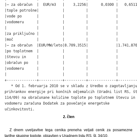
|– za obračun  |  EUR/m3   |    3,2256|      0,0300 |   0,6511
|tople potrošne|           |          |             |         
|vode po       |           |          |             |         
|vodomeru      |           |          |             |         
|              |           |          |             |         
|za priključno |           |          |             |         
|moč           |           |          |             |         
|– za obračun  |EUR/MW/leto|8.709,3515|             |1.741,870
|po toplotnem  |           |          |             |         
|števcu in     |           |          |             |         
|obračun po    |           |          |             |         
|vodomeru      |           |          |             |         
|              |           |          |             |         
+--------------+-----------+----------+-------------+---------
   * Od 1. februarja 2010 se v skladu z Uredbo o zagotavljanju
prihrankov energije pri končnih odjemalcih (Uradni list RS, št
114/09) na obračunane količine toplote po toplotnem števcu in

vodomeru zaračuna Dodatek za povečanje energetske

učinkovitosti.
2. člen
Z dnem uveljavitve tega cenika preneha veljati cenik za posamezne
tarifne skupine toplote, objavljen v Uradnem listu RS, št. 34/10.