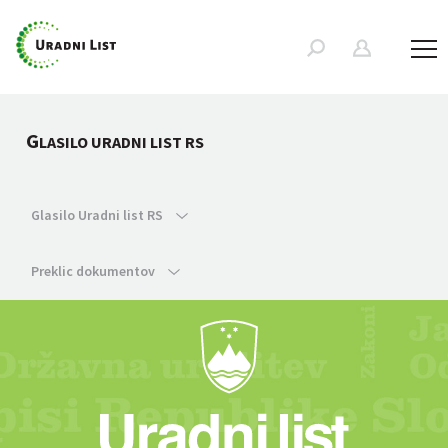
G
LASILO URADNI LIST RS
Glasilo Uradni list RS
Preklic dokumentov