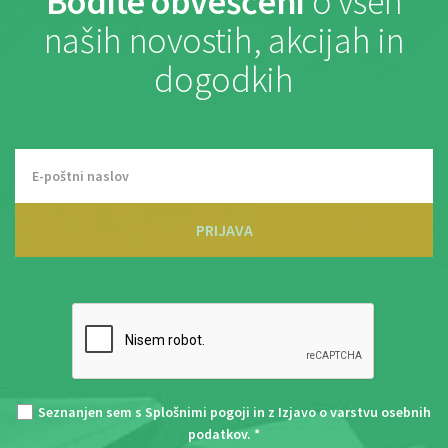
Bodite obveščeni
o vseh
naših novostih, akcijah in
dogodkih
PRIJAVA
Seznanjen sem s
Splošnimi pogoji
in z
Izjavo o varstvu osebnih
podatkov
. *