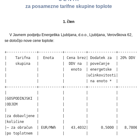
za posamezne tarifne skupine toplote
1. člen
V Javnem podjetju Energetika Ljubljana, d.o.o., Ljubljana, Verovškova 62,
se določijo nove cene toplote:
+--------------+-----------+----------+-------------+---------
|    Tarifna   |  Enota    | Cena brez| Dodatek za  | 20% DDV 
|    skupina   |           |  DDV na  | povečanje   |         
|              |           |   enoto  | energetske  |         
|              |           |          |učinkovitosti|         
|              |           |          | na enoto *  |         
+--------------+-----------+----------+-------------+---------
|              |           |          |             |         
|GOSPODINJSKI  |           |          |             |         
|ODJEM         |           |          |             |         
|              |           |          |             |         
|za dobavljene |           |          |             |         
|količine      |           |          |             |         
|– za obračun  | EUR/MWh   |   43,4032|      0,5000 |   8,7806
|po toplotnem  |           |          |             |         