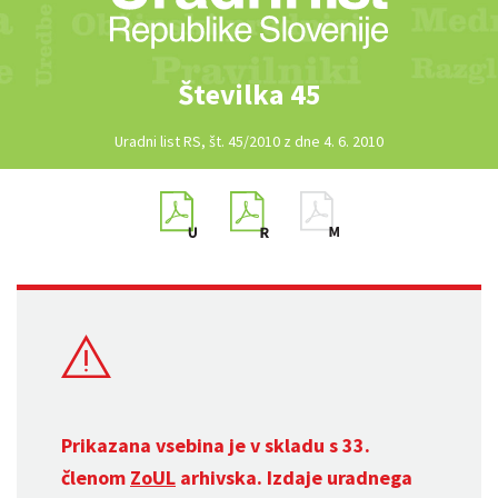
Številka 45
Uradni list RS, št. 45/2010 z dne 4. 6. 2010
Prikazana vsebina je v skladu s 33.
členom
ZoUL
arhivska. Izdaje uradnega