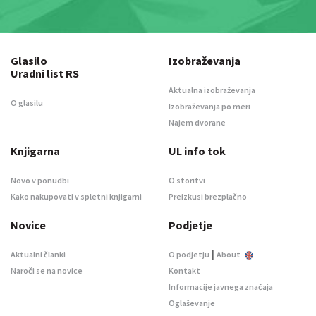
Glasilo
Izobraževanja
Uradni list RS
Aktualna izobraževanja
O glasilu
Izobraževanja po meri
Najem dvorane
Knjigarna
UL info tok
Novo v ponudbi
O storitvi
Kako nakupovati v spletni knjigarni
Preizkusi brezplačno
Novice
Podjetje
|
Aktualni članki
O podjetju
About
Naroči se na novice
Kontakt
Informacije javnega značaja
Oglaševanje