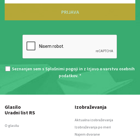
PRIJAVA
Seznanjen sem s
Splošnimi pogoji
in z
Izjavo o varstvu osebnih
podatkov
. *
Glasilo
Izobraževanja
Uradni list RS
Aktualna izobraževanja
O glasilu
Izobraževanja po meri
Najem dvorane