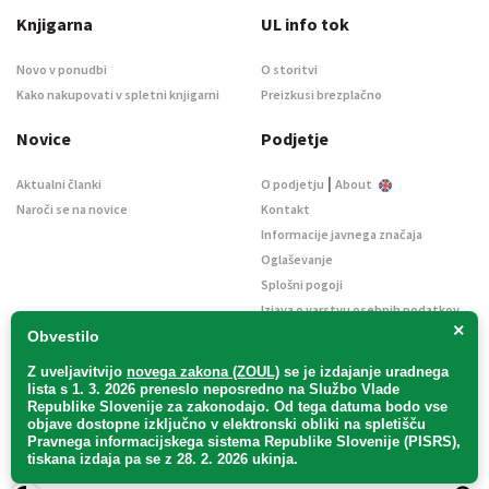
Knjigarna
UL info tok
Novo v ponudbi
O storitvi
Kako nakupovati v spletni knjigarni
Preizkusi brezplačno
Novice
Podjetje
|
Aktualni članki
O podjetju
About
Naroči se na novice
Kontakt
Informacije javnega značaja
Oglaševanje
Splošni pogoji
Izjava o varstvu osebnih podatkov
×
E-dražbe
Obvestilo
Z uveljavitvijo
novega zakona (ZOUL)
se je
izdajanje uradnega
lista s 1. 3. 2026 preneslo
neposredno
na Službo Vlade
Republike Slovenije za zakonodajo
. Od tega datuma bodo vse
objave dostopne izključno v elektronski obliki na spletišču
Pravnega informacijskega sistema Republike Slovenije (PISRS),
Uradni list d. o. o. – v likvidaciji / Vse pravice pridržane.
tiskana izdaja pa se z 28. 2. 2026 ukinja.
Pravna obvestila
/
Piškotki
/ Avtorji:
TriTim spletna agencija
v sodelovanju z