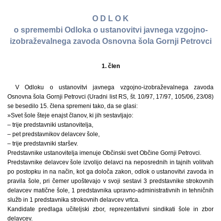
O D L O K
o spremembi Odloka o ustanovitvi javnega vzgojno-
izobraževalnega zavoda Osnovna šola Gornji Petrovci
1. člen
V Odloku o ustanovitvi javnega vzgojno-izobraževalnega zavoda
Osnovna šola Gornji Petrovci (Uradni list RS, št. 10/97, 17/97, 105/06, 23/08)
se besedilo 15. člena spremeni tako, da se glasi:
»Svet šole šteje enajst članov, ki jih sestavljajo:
– trije predstavniki ustanovitelja,
– pet predstavnikov delavcev šole,
– trije predstavniki staršev.
Predstavnike ustanovitelja imenuje Občinski svet Občine Gornji Petrovci.
Predstavnike delavcev šole izvolijo delavci na neposrednih in tajnih volitvah
po postopku in na način, kot ga določa zakon, odlok o ustanovitvi zavoda in
pravila šole, pri čemer upoštevajo v svoji sestavi 3 predstavnike strokovnih
delavcev matične šole, 1 predstavnika upravno-administrativnih in tehničnih
služb in 1 predstavnika strokovnih delavcev vrtca.
Kandidate predlaga učiteljski zbor, reprezentativni sindikati šole in zbor
delavcev.