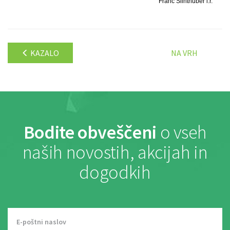
Franc Šlihthuber l.r.
KAZALO
NA VRH
Bodite obveščeni
o vseh
naših novostih, akcijah in
dogodkih