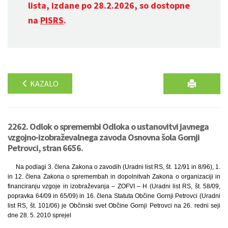
lista, izdane po 28.2.2026, so dostopne
na
PISRS
.
KAZALO
2262. Odlok o spremembi Odloka o ustanovitvi javnega
vzgojno-izobraževalnega zavoda Osnovna šola Gornji
Petrovci, stran 6656.
Na podlagi 3. člena Zakona o zavodih (Uradni list RS, št. 12/91 in 8/96), 1.
in 12. člena Zakona o spremembah in dopolnitvah Zakona o organizaciji in
financiranju vzgoje in izobraževanja – ZOFVI – H (Uradni list RS, št. 58/09,
popravka 64/09 in 65/09) in 16. člena Statuta Občine Gornji Petrovci (Uradni
list RS, št. 101/06) je Občinski svet Občine Gornji Petrovci na 26. redni seji
dne 28. 5. 2010 sprejel