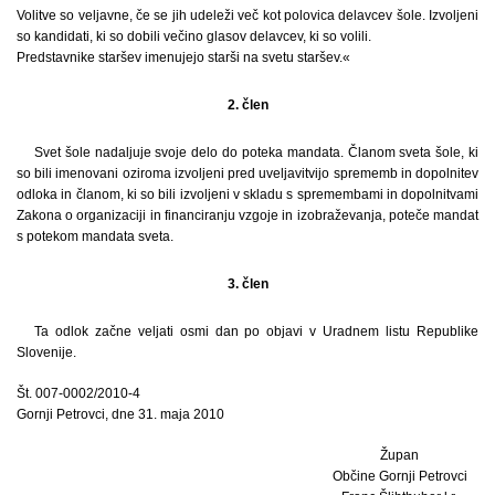
Volitve so veljavne, če se jih udeleži več kot polovica delavcev šole. Izvoljeni
so kandidati, ki so dobili večino glasov delavcev, ki so volili.
Predstavnike staršev imenujejo starši na svetu staršev.«
2. člen
Svet šole nadaljuje svoje delo do poteka mandata. Članom sveta šole, ki
so bili imenovani oziroma izvoljeni pred uveljavitvijo sprememb in dopolnitev
odloka in članom, ki so bili izvoljeni v skladu s spremembami in dopolnitvami
Zakona o organizaciji in financiranju vzgoje in izobraževanja, poteče mandat
s potekom mandata sveta.
3. člen
Ta odlok začne veljati osmi dan po objavi v Uradnem listu Republike
Slovenije.
Št. 007-0002/2010-4
Gornji Petrovci, dne 31. maja 2010
Župan
Občine Gornji Petrovci