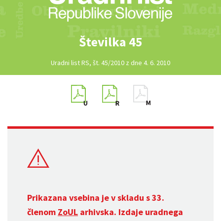
Številka 45
Uradni list RS, št. 45/2010 z dne 4. 6. 2010
Prikazana vsebina je v skladu s 33.
členom
ZoUL
arhivska. Izdaje uradnega