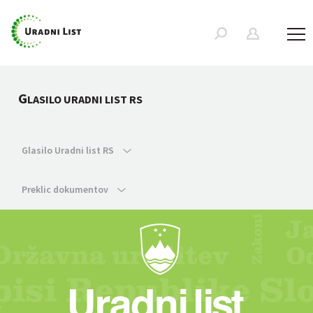
G
LASILO URADNI LIST RS
Glasilo Uradni list RS
Preklic dokumentov