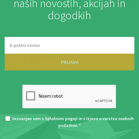
naših novostih, akcijah in
dogodkih
PRIJAVA
Seznanjen sem s
Splošnimi pogoji
in z
Izjavo o varstvu osebnih
podatkov
. *