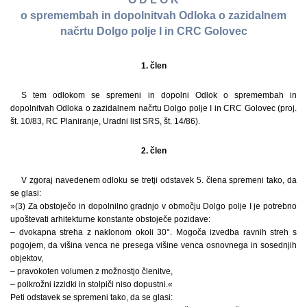
o spremembah in dopolnitvah Odloka o zazidalnem
načrtu Dolgo polje I in CRC Golovec
1. člen
S tem odlokom se spremeni in dopolni Odlok o spremembah in
dopolnitvah Odloka o zazidalnem načrtu Dolgo polje I in CRC Golovec (proj.
št. 10/83, RC Planiranje, Uradni list SRS, št. 14/86).
2. člen
V zgoraj navedenem odloku se tretji odstavek 5. člena spremeni tako, da
se glasi:
»(3) Za obstoječo in dopolnilno gradnjo v območju Dolgo polje I je potrebno
upoštevati arhitekturne konstante obstoječe pozidave:
– dvokapna streha z naklonom okoli 30°. Mogoča izvedba ravnih streh s
pogojem, da višina venca ne presega višine venca osnovnega in sosednjih
objektov,
– pravokoten volumen z možnostjo členitve,
– polkrožni izzidki in stolpiči niso dopustni.«
Peti odstavek se spremeni tako, da se glasi: