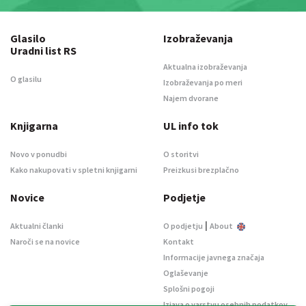
Glasilo
Izobraževanja
Uradni list RS
Aktualna izobraževanja
O glasilu
Izobraževanja po meri
Najem dvorane
Knjigarna
UL info tok
Novo v ponudbi
O storitvi
Kako nakupovati v spletni knjigarni
Preizkusi brezplačno
Novice
Podjetje
|
Aktualni članki
O podjetju
About
Naroči se na novice
Kontakt
Informacije javnega značaja
Oglaševanje
Splošni pogoji
Izjava o varstvu osebnih podatkov