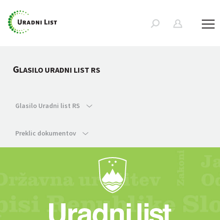
G
LASILO URADNI LIST RS
Glasilo Uradni list RS
Preklic dokumentov