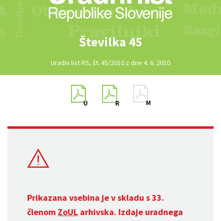
Številka 45
Uradni list RS, št. 45/2010 z dne 4. 6. 2010
Prikazana vsebina je v skladu s 33.
členom
ZoUL
arhivska. Izdaje uradnega