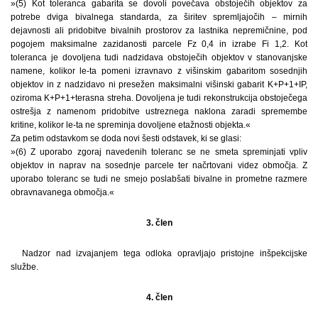
»(5) Kot toleranca gabarita se dovoli povečava obstoječih objektov za
potrebe dviga bivalnega standarda, za širitev spremljajočih – mirnih
dejavnosti ali pridobitve bivalnih prostorov za lastnika nepremičnine, pod
pogojem maksimalne zazidanosti parcele Fz 0,4 in izrabe Fi 1,2. Kot
toleranca je dovoljena tudi nadzidava obstoječih objektov v stanovanjske
namene, kolikor le-ta pomeni izravnavo z višinskim gabaritom sosednjih
objektov in z nadzidavo ni presežen maksimalni višinski gabarit K+P+1+IP,
oziroma K+P+1+terasna streha. Dovoljena je tudi rekonstrukcija obstoječega
ostrešja z namenom pridobitve ustreznega naklona zaradi spremembe
kritine, kolikor le-ta ne spreminja dovoljene etažnosti objekta.«
Za petim odstavkom se doda novi šesti odstavek, ki se glasi:
»(6) Z uporabo zgoraj navedenih toleranc se ne smeta spreminjati vpliv
objektov in naprav na sosednje parcele ter načrtovani videz območja. Z
uporabo toleranc se tudi ne smejo poslabšati bivalne in prometne razmere
obravnavanega območja.«
3. člen
Nadzor nad izvajanjem tega odloka opravljajo pristojne inšpekcijske
službe.
4. člen