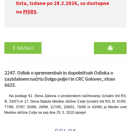
lista, izdane po 28.2.2026, so dostopne
na
PISRS
.
KAZALO
2247. Odlok o spremembah in dopolnitvah Odloka o
zazidalnem načrtu Dolgo polje I in CRC Golovec, stran
6635.
Na podlagi 61. člena Zakona o prostorskem načrtovanju (Uradni list RS,
št. 33/07) in 17. člena Statuta Mestne občine Celje (Uradni list RS, št. 41/95,
77/96, 37/97, 50/98, 28/99, 117/00, 108/01, 70/06 in 43/08) je Mestni svet
Mestne občine Celje na seji dne 25. 5. 2010 sprejel
O D L O K