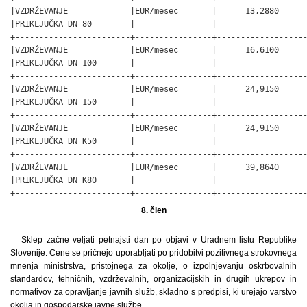
|VZDRŽEVANJE             |EUR/mesec       |      13,2880      
|PRIKLJUČKA DN 80        |                |                   
+------------------------+----------------+-------------------
|VZDRŽEVANJE             |EUR/mesec       |      16,6100      
|PRIKLJUČKA DN 100       |                |                   
+------------------------+----------------+-------------------
|VZDRŽEVANJE             |EUR/mesec       |      24,9150      
|PRIKLJUČKA DN 150       |                |                   
+------------------------+----------------+-------------------
|VZDRŽEVANJE             |EUR/mesec       |      24,9150      
|PRIKLJUČKA DN K50       |                |                   
+------------------------+----------------+-------------------
|VZDRŽEVANJE             |EUR/mesec       |      39,8640      
|PRIKLJUČKA DN K80       |                |                   
+------------------------+----------------+------------------
8. člen
Sklep začne veljati petnajsti dan po objavi v Uradnem listu Republike
Slovenije. Cene se pričnejo uporabljati po pridobitvi pozitivnega strokovnega
mnenja ministrstva, pristojnega za okolje, o izpolnjevanju oskrbovalnih
standardov, tehničnih, vzdrževalnih, organizacijskih in drugih ukrepov in
normativov za opravljanje javnih služb, skladno s predpisi, ki urejajo varstvo
okolja in gospodarske javne službe.