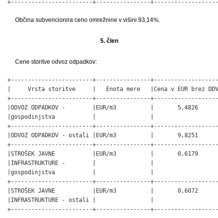
+------------------------+----------------+------------------
Občina subvencionira ceno omrežnine v višini 93,14%.
5. člen
Cene storitve odvoz odpadkov:
+------------------------+----------------+-------------------
|     Vrsta storitve     |   Enota mere   |Cena v EUR brez DDV
+------------------------+----------------+-------------------
|ODVOZ ODPADKOV -        |EUR/m3          |       5,4826      
|gospodinjstva           |                |                   
+------------------------+----------------+-------------------
|ODVOZ ODPADKOV - ostali |EUR/m3          |       9,8251      
+------------------------+----------------+-------------------
|STROŠEK JAVNE           |EUR/m3          |       0,6179      
|INFRASTRUKTURE -        |                |                   
|gospodinjstva           |                |                   
+------------------------+----------------+-------------------
|STROŠEK JAVNE           |EUR/m3          |       0,6072      
|INFRASTRUKTURE - ostali |                |                   
+------------------------+----------------+------------------