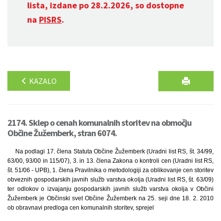
lista, izdane po 28.2.2026, so dostopne
na
PISRS
.
KAZALO
2174. Sklep o cenah komunalnih storitev na območju
Občine Žužemberk, stran 6074.
Na podlagi 17. člena Statuta Občine Žužemberk (Uradni list RS, št. 34/99,
63/00, 93/00 in 115/07), 3. in 13. člena Zakona o kontroli cen (Uradni list RS,
št. 51/06 - UPB), 1. člena Pravilnika o metodologiji za oblikovanje cen storitev
obveznih gospodarskih javnih služb varstva okolja (Uradni list RS, št. 63/09)
ter odlokov o izvajanju gospodarskih javnih služb varstva okolja v Občini
Žužemberk je Občinski svet Občine Žužemberk na 25. seji dne 18. 2. 2010
ob obravnavi predloga cen komunalnih storitev, sprejel