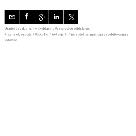
Uradni list d. o. o. – v likvidaciji / Vse pravice pridržane.
Pravna obvestila
/
Piškotki
/ Avtorji:
TriTim spletna agencija
v sodelovanju z
2Mobile