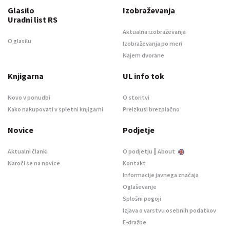
Glasilo
Izobraževanja
Uradni list RS
Aktualna izobraževanja
O glasilu
Izobraževanja po meri
Najem dvorane
Knjigarna
UL info tok
Novo v ponudbi
O storitvi
Kako nakupovati v spletni knjigarni
Preizkusi brezplačno
Novice
Podjetje
|
Aktualni članki
O podjetju
About
Naroči se na novice
Kontakt
Informacije javnega značaja
Oglaševanje
Splošni pogoji
Izjava o varstvu osebnih podatkov
E-dražbe