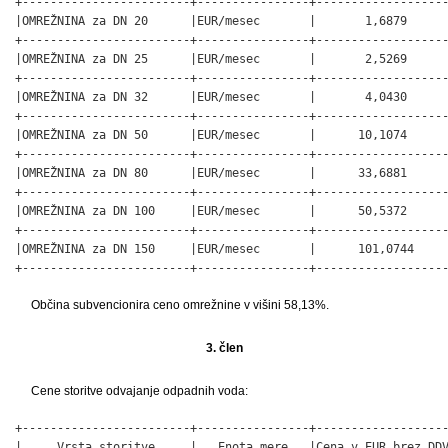
+------------------------+----------------+-------------------
|OMREŽNINA za DN 20      |EUR/mesec       |       1,6879      
+------------------------+----------------+-------------------
|OMREŽNINA za DN 25      |EUR/mesec       |       2,5269      
+------------------------+----------------+-------------------
|OMREŽNINA za DN 32      |EUR/mesec       |       4,0430      
+------------------------+----------------+-------------------
|OMREŽNINA za DN 50      |EUR/mesec       |      10,1074      
+------------------------+----------------+-------------------
|OMREŽNINA za DN 80      |EUR/mesec       |      33,6881      
+------------------------+----------------+-------------------
|OMREŽNINA za DN 100     |EUR/mesec       |      50,5372      
+------------------------+----------------+-------------------
|OMREŽNINA za DN 150     |EUR/mesec       |      101,0744     
+------------------------+----------------+------------------
Občina subvencionira ceno omrežnine v višini 58,13%.
3. člen
Cene storitve odvajanje odpadnih voda:
+------------------------+----------------+-------------------
|     Vrsta storitve     |   Enota mere   |Cena v EUR brez DDV