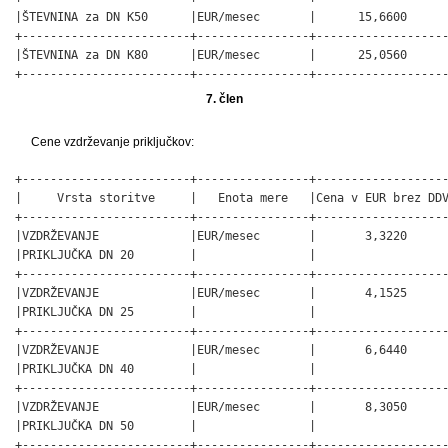
|ŠTEVNINA za DN K50      |EUR/mesec       |      15,6600      
+------------------------+----------------+-------------------
|ŠTEVNINA za DN K80      |EUR/mesec       |      25,0560      
+------------------------+----------------+------------------
7. člen
Cene vzdrževanje priključkov:
+------------------------+----------------+-------------------
|     Vrsta storitve     |   Enota mere   |Cena v EUR brez DDV
+------------------------+----------------+-------------------
|VZDRŽEVANJE             |EUR/mesec       |       3,3220      
|PRIKLJUČKA DN 20        |                |                   
+------------------------+----------------+-------------------
|VZDRŽEVANJE             |EUR/mesec       |       4,1525      
|PRIKLJUČKA DN 25        |                |                   
+------------------------+----------------+-------------------
|VZDRŽEVANJE             |EUR/mesec       |       6,6440      
|PRIKLJUČKA DN 40        |                |                   
+------------------------+----------------+-------------------
|VZDRŽEVANJE             |EUR/mesec       |       8,3050      
|PRIKLJUČKA DN 50        |                |                   
+------------------------+----------------+-------------------