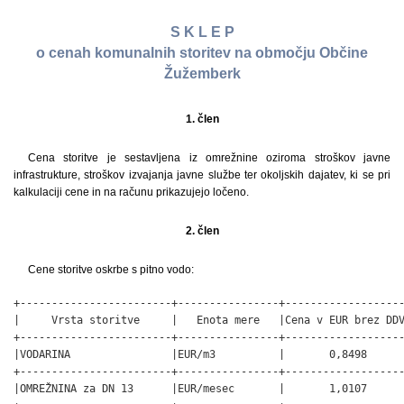
S K L E P
o cenah komunalnih storitev na območju Občine
Žužemberk
1. člen
Cena storitve je sestavljena iz omrežnine oziroma stroškov javne
infrastrukture, stroškov izvajanja javne službe ter okoljskih dajatev, ki se pri
kalkulaciji cene in na računu prikazujejo ločeno.
2. člen
Cene storitve oskrbe s pitno vodo:
+------------------------+----------------+-------------------
|     Vrsta storitve     |   Enota mere   |Cena v EUR brez DDV
+------------------------+----------------+-------------------
|VODARINA                |EUR/m3          |       0,8498      
+------------------------+----------------+-------------------
|OMREŽNINA za DN 13      |EUR/mesec       |       1,0107      