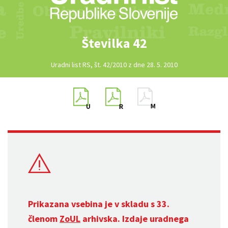
Številka 42
Uradni list RS, št. 42/2010 z dne 28. 5. 2010
Prikazana vsebina je v skladu s 33.
členom
ZoUL
arhivska. Izdaje uradnega