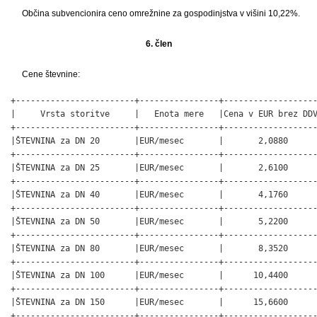
Občina subvencionira ceno omrežnine za gospodinjstva v višini 10,22%.
6. člen
Cene števnine:
+------------------------+----------------+-------------------
|     Vrsta storitve     |   Enota mere   |Cena v EUR brez DDV
+------------------------+----------------+-------------------
|ŠTEVNINA za DN 20       |EUR/mesec       |       2,0880      
+------------------------+----------------+-------------------
|ŠTEVNINA za DN 25       |EUR/mesec       |       2,6100      
+------------------------+----------------+-------------------
|ŠTEVNINA za DN 40       |EUR/mesec       |       4,1760      
+------------------------+----------------+-------------------
|ŠTEVNINA za DN 50       |EUR/mesec       |       5,2200      
+------------------------+----------------+-------------------
|ŠTEVNINA za DN 80       |EUR/mesec       |       8,3520      
+------------------------+----------------+-------------------
|ŠTEVNINA za DN 100      |EUR/mesec       |      10,4400      
+------------------------+----------------+-------------------
|ŠTEVNINA za DN 150      |EUR/mesec       |      15,6600      
+------------------------+----------------+-------------------