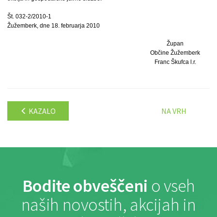
Št. 032-2/2010-1
Žužemberk, dne 18. februarja 2010
Župan
Občine Žužemberk
Franc Škufca l.r.
KAZALO
NA VRH
Bodite obveščeni
o vseh
naših novostih, akcijah in