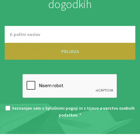
dogodkih
PRIJAVA
Seznanjen sem s
Splošnimi pogoji
in z
Izjavo o varstvu osebnih
podatkov
. *