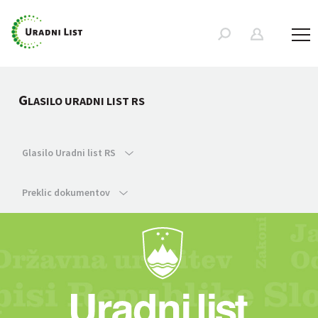
G
LASILO URADNI LIST RS
Glasilo Uradni list RS
Preklic dokumentov