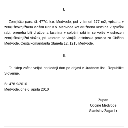
I.
Zemljišče parc. št. 477/1 k.o. Medvode, pot v izmeri 177 m2, vpisana v
zemljiškoknjižnem vložku 622 k.o. Medvode kot družbena lastnina v splošni
rabi, preneha biti družbena lastnina v splošni rabi in se vpiše v ustrezen
zemljiškoknjižni vložek, pri katerem se vknjiži lastninska pravica za Občino
Medvode, Cesta komandanta Staneta 12, 1215 Medvode.
II.
Ta sklep začne veljati naslednji dan po objavi v Uradnem listu Republike
Slovenije.
Št. 478-9/2010
Medvode, dne 6. aprila 2010
Župan
Občine Medvode
Stanislav Žagar l.r.