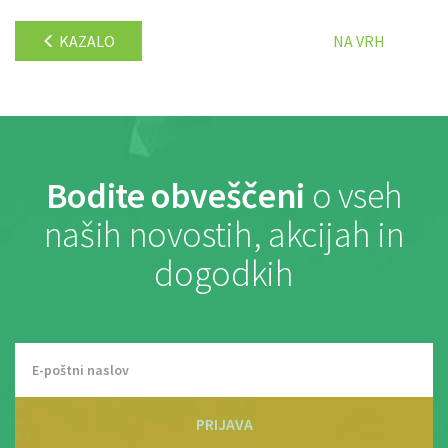
KAZALO
NA VRH
Bodite obveščeni
o vseh
naših novostih, akcijah in
dogodkih
PRIJAVA