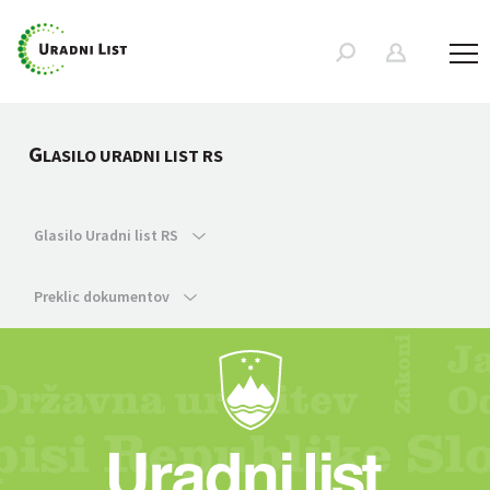
G
LASILO URADNI LIST RS
Glasilo Uradni list RS
Preklic dokumentov