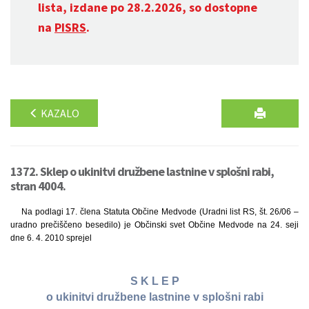
lista, izdane po 28.2.2026, so dostopne
na
PISRS
.
KAZALO
1372. Sklep o ukinitvi družbene lastnine v splošni rabi,
stran 4004.
Na podlagi 17. člena Statuta Občine Medvode (Uradni list RS, št. 26/06 –
uradno prečiščeno besedilo) je Občinski svet Občine Medvode na 24. seji
dne 6. 4. 2010 sprejel
S K L E P
o ukinitvi družbene lastnine v splošni rabi