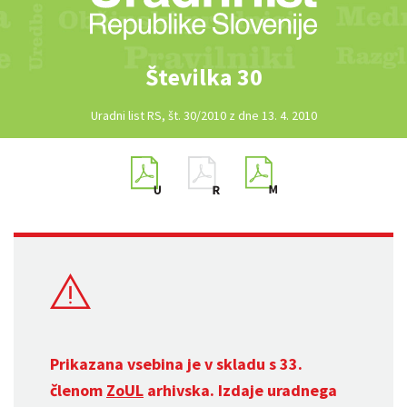
Številka 30
Uradni list RS, št. 30/2010 z dne 13. 4. 2010
Prikazana vsebina je v skladu s 33.
členom
ZoUL
arhivska. Izdaje uradnega