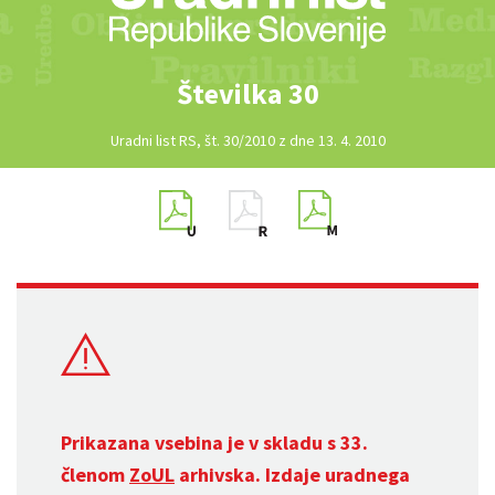
Številka 30
Uradni list RS, št. 30/2010 z dne 13. 4. 2010
Prikazana vsebina je v skladu s 33.
členom
ZoUL
arhivska. Izdaje uradnega