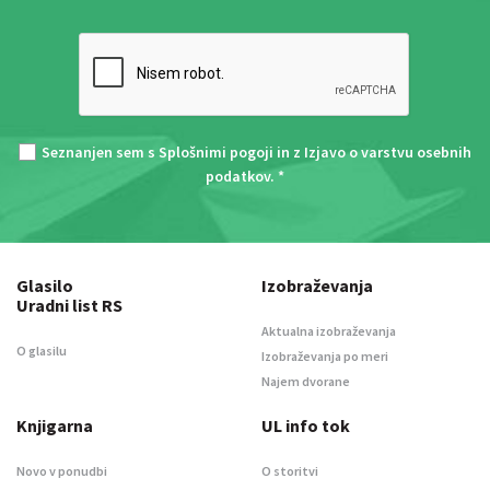
Seznanjen sem s
Splošnimi pogoji
in z
Izjavo o varstvu osebnih
podatkov
. *
Glasilo
Izobraževanja
Uradni list RS
Aktualna izobraževanja
O glasilu
Izobraževanja po meri
Najem dvorane
Knjigarna
UL info tok
Novo v ponudbi
O storitvi