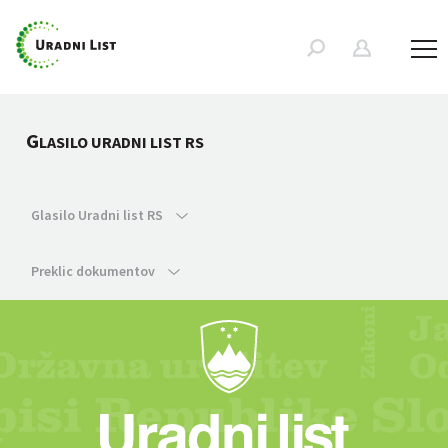
G
LASILO URADNI LIST RS
Glasilo Uradni list RS
Preklic dokumentov