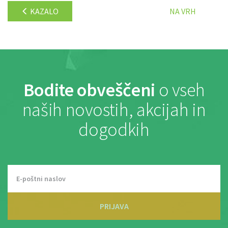
KAZALO
NA VRH
Bodite obveščeni
o vseh
naših novostih, akcijah in
dogodkih
PRIJAVA