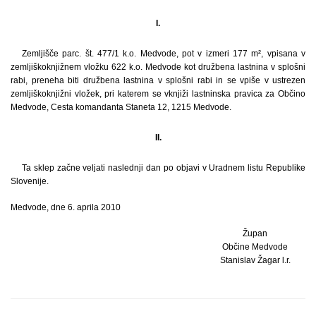
I.
Zemljišče parc. št. 477/1 k.o. Medvode, pot v izmeri 177 m², vpisana v
zemljiškoknjižnem vložku 622 k.o. Medvode kot družbena lastnina v splošni
rabi, preneha biti družbena lastnina v splošni rabi in se vpiše v ustrezen
zemljiškoknjižni vložek, pri katerem se vknjiži lastninska pravica za Občino
Medvode, Cesta komandanta Staneta 12, 1215 Medvode.
II.
Ta sklep začne veljati naslednji dan po objavi v Uradnem listu Republike
Slovenije.
Medvode, dne 6. aprila 2010
Župan
Občine Medvode
Stanislav Žagar l.r.