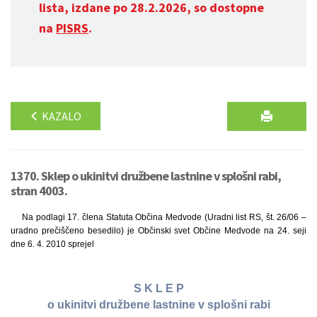
lista, izdane po 28.2.2026, so dostopne
na
PISRS
.
KAZALO
1370. Sklep o ukinitvi družbene lastnine v splošni rabi,
stran 4003.
Na podlagi 17. člena Statuta Občina Medvode (Uradni list RS, št. 26/06 –
uradno prečiščeno besedilo) je Občinski svet Občine Medvode na 24. seji
dne 6. 4. 2010 sprejel
S K L E P
o ukinitvi družbene lastnine v splošni rabi