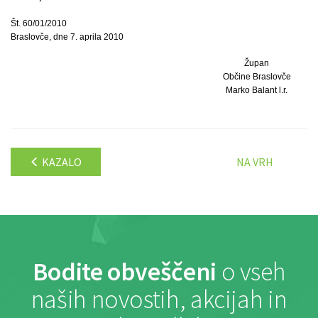
Št. 60/01/2010
Braslovče, dne 7. aprila 2010
Župan
Občine Braslovče
Marko Balant l.r.
KAZALO
NA VRH
Bodite obveščeni
o vseh
naših novostih, akcijah in