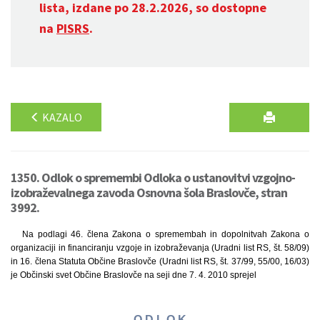
lista, izdane po 28.2.2026, so dostopne
na
PISRS
.
KAZALO
1350. Odlok o spremembi Odloka o ustanovitvi vzgojno-
izobraževalnega zavoda Osnovna šola Braslovče, stran
3992.
Na podlagi 46. člena Zakona o spremembah in dopolnitvah Zakona o
organizaciji in financiranju vzgoje in izobraževanja (Uradni list RS, št. 58/09)
in 16. člena Statuta Občine Braslovče (Uradni list RS, št. 37/99, 55/00, 16/03)
je Občinski svet Občine Braslovče na seji dne 7. 4. 2010 sprejel
O D L O K