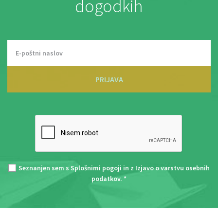
dogodkih
PRIJAVA
Seznanjen sem s
Splošnimi pogoji
in z
Izjavo o varstvu osebnih
podatkov
. *