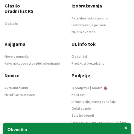
Glasilo
Izobraževanja
Uradni list RS
Aktualna izobraževanja
O glasilu
Izobraževanja po meri
Najem dvorane
Knjigarna
UL info tok
Novo v ponudbi
O storitvi
Kako nakupovati v spletni knjigarni
Preizkusi brezplačno
Novice
Podjetje
|
Aktualni članki
O podjetju
About
Naroči se na novice
Kontakt
Informacije javnega značaja
Oglaševanje
Splošni pogoji
Izjava o varstvu osebnih podatkov
×
E-dražbe
Obvestilo