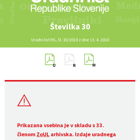
Številka 30
Uradni list RS, št. 30/2010 z dne 13. 4. 2010
Prikazana vsebina je v skladu s 33.
členom
ZoUL
arhivska. Izdaje uradnega