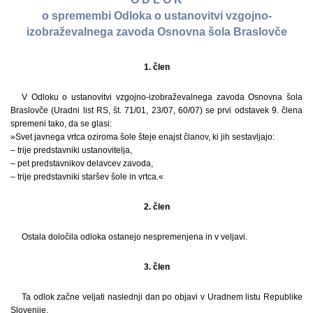
o spremembi Odloka o ustanovitvi vzgojno-
izobraževalnega zavoda Osnovna šola Braslovče
1. člen
V Odloku o ustanovitvi vzgojno-izobraževalnega zavoda Osnovna šola
Braslovče (Uradni list RS, št. 71/01, 23/07, 60/07) se prvi odstavek 9. člena
spremeni tako, da se glasi:
»Svet javnega vrtca oziroma šole šteje enajst članov, ki jih sestavljajo:
– trije predstavniki ustanovitelja,
– pet predstavnikov delavcev zavoda,
– trije predstavniki staršev šole in vrtca.«
2. člen
Ostala določila odloka ostanejo nespremenjena in v veljavi.
3. člen
Ta odlok začne veljati naslednji dan po objavi v Uradnem listu Republike
Slovenije.