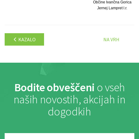
Občine Ivančna Gorica
Jernej Lampret l.r.
KAZALO
NA VRH
Bodite obveščeni
o vseh
naših novostih, akcijah in
dogodkih