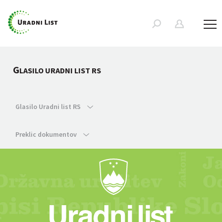
G
LASILO URADNI LIST RS
Glasilo Uradni list RS
Preklic dokumentov