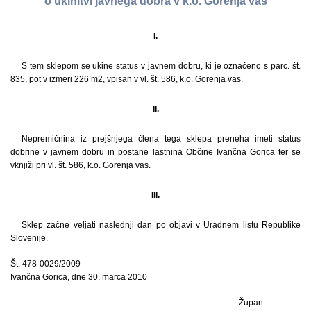
o ukinitvi javnega dobra v k.o. Gorenja vas
I.
S tem sklepom se ukine status v javnem dobru, ki je označeno s parc. št.
835, pot v izmeri 226 m2, vpisan v vl. št. 586, k.o. Gorenja vas.
II.
Nepremičnina iz prejšnjega člena tega sklepa preneha imeti status
dobrine v javnem dobru in postane lastnina Občine Ivančna Gorica ter se
vknjiži pri vl. št. 586, k.o. Gorenja vas.
III.
Sklep začne veljati naslednji dan po objavi v Uradnem listu Republike
Slovenije.
Št. 478-0029/2009
Ivančna Gorica, dne 30. marca 2010
Župan