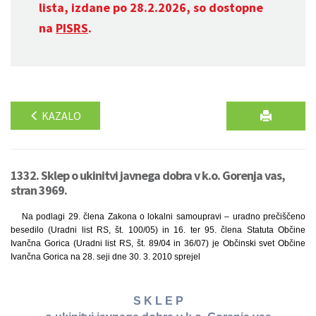
lista, izdane po 28.2.2026, so dostopne
na
PISRS
.
KAZALO
1332. Sklep o ukinitvi javnega dobra v k.o. Gorenja vas,
stran 3969.
Na podlagi 29. člena Zakona o lokalni samoupravi – uradno prečiščeno
besedilo (Uradni list RS, št. 100/05) in 16. ter 95. člena Statuta Občine
Ivančna Gorica (Uradni list RS, št. 89/04 in 36/07) je Občinski svet Občine
Ivančna Gorica na 28. seji dne 30. 3. 2010 sprejel
S K L E P