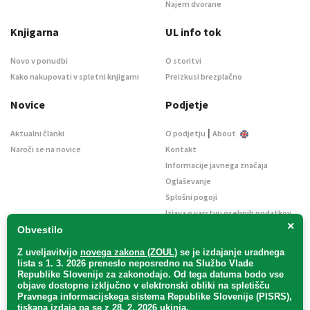
Najem dvorane
Knjigarna
UL info tok
Novo v ponudbi
O storitvi
Kako nakupovati v spletni knjigarni
Preizkusi brezplačno
Novice
Podjetje
|
Aktualni članki
O podjetju
About
Naroči se na novice
Kontakt
Informacije javnega značaja
Oglaševanje
Splošni pogoji
Izjava o varstvu osebnih podatkov
×
E-dražbe
Obvestilo
Z uveljavitvijo
novega zakona (ZOUL)
se je
izdajanje uradnega
lista s 1. 3. 2026 preneslo
neposredno
na Službo Vlade
Republike Slovenije za zakonodajo
. Od tega datuma bodo vse
objave dostopne izključno v elektronski obliki na spletišču
Pravnega informacijskega sistema Republike Slovenije (PISRS),
Uradni list d. o. o. – v likvidaciji / Vse pravice pridržane.
tiskana izdaja pa se z 28. 2. 2026 ukinja.