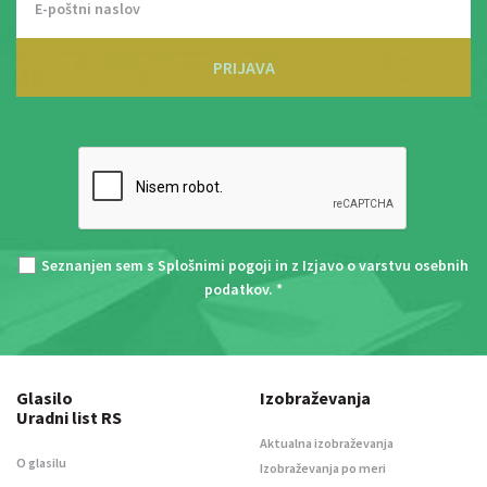
PRIJAVA
Seznanjen sem s
Splošnimi pogoji
in z
Izjavo o varstvu osebnih
podatkov
. *
Glasilo
Izobraževanja
Uradni list RS
Aktualna izobraževanja
O glasilu
Izobraževanja po meri