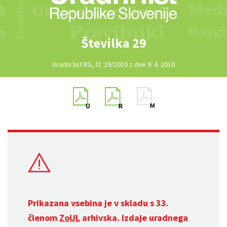
Številka 29
Uradni list RS, št. 29/2010 z dne 9. 4. 2010
Prikazana vsebina je v skladu s 33.
členom
ZoUL
arhivska. Izdaje uradnega