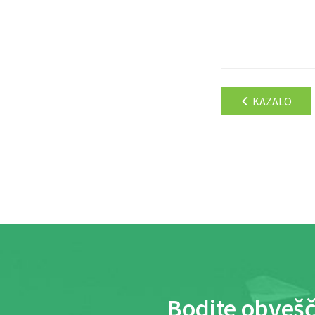
KAZALO
Bodite obvešč