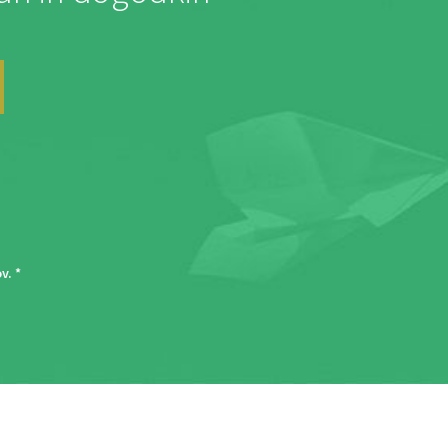
ov
. *