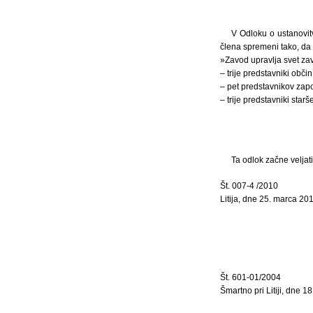
V Odloku o ustanovitv
člena spremeni tako, da 
»Zavod upravlja svet zavo
– trije predstavniki občin
– pet predstavnikov zap
– trije predstavniki starš
Ta odlok začne veljat
Št. 007-4 /2010
Litija, dne 25. marca 20
Št. 601-01/2004
Šmartno pri Litiji, dne 