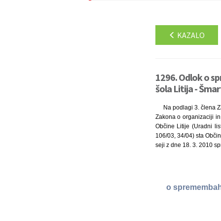
KAZALO
1296. Odlok o s
šola Litija - Šma
Na podlagi 3. člena Z
Zakona o organizaciji in
Občine Litije (Uradni li
106/03, 34/04) sta Občins
seji z dne 18. 3. 2010 sp
o spremembah i