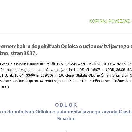
KOPIRAJ POVEZAVO
premembah in dopolnitvah Odloka o ustanovitvi javnega
rtno, stran 3937.
akona o zavodih (Uradni list RS, št. 12/91, 45/94 – odl. US, 8/96, 36/00 – ZPDZC in 
 financiranju vzgoje in izobraževanja (Uradni list RS, št. 16/07 – UPB5, 36/08, 58/
st RS, št. 18/04, 33/06 in 139/06) in 16. člena Statuta Občine Šmartno pri Litiji (U
ki svet Občine Litija na 34. redni seji dne 25. 3. 2010 in Občinski svet Občine Šmart
rejela
O D L O K
n dopolnitvah Odloka o ustanovitvi javnega zavoda Glasben
Šmartno