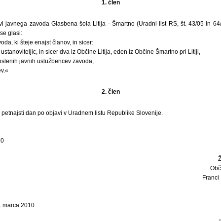
1. člen
i javnega zavoda Glasbena šola Litija - Šmartno (Uradni list RS, št. 43/05 in 64
se glasi:
da, ki šteje enajst članov, in sicer:
 ustanoviteljic, in sicer dva iz Občine Litija, eden iz Občine Šmartno pri Litiji,
oslenih javnih uslužbencev zavoda,
ev.«
2. člen
i petnajsti dan po objavi v Uradnem listu Republike Slovenije.
10
Obči
Franci 
18. marca 2010