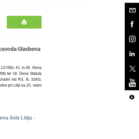
 zavoda Glasbena
127/06), 41. in.46. člena
09) ter 16. člena Statuta
radni list RS, št. 33/03,
no pri Litiji na 25. redni
a šola Litija -