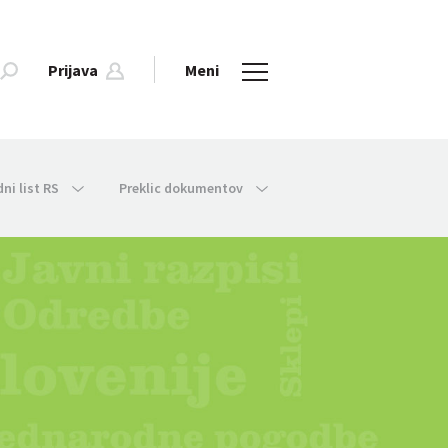
Prijava
Meni
dni list RS
Preklic dokumentov