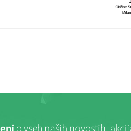
Občine Šma
Milan 
eni
o vseh naših novostih, akci