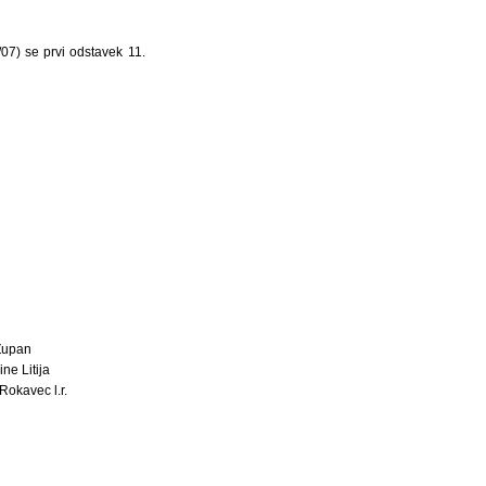
/07) se prvi odstavek 11.
Župan
ne Litija
Rokavec l.r.