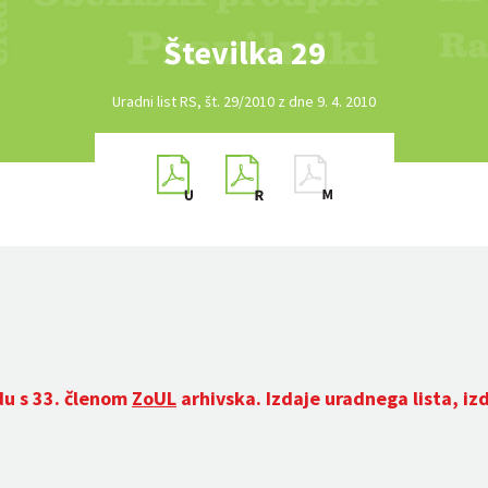
Številka 29
Uradni list RS, št. 29/2010 z dne 9. 4. 2010
du s 33. členom
ZoUL
arhivska. Izdaje uradnega lista, iz