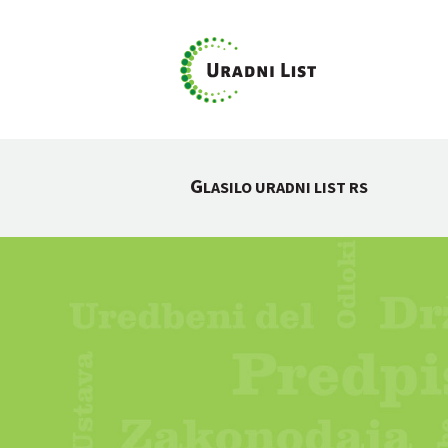
G
LASILO URADNI LIST RS