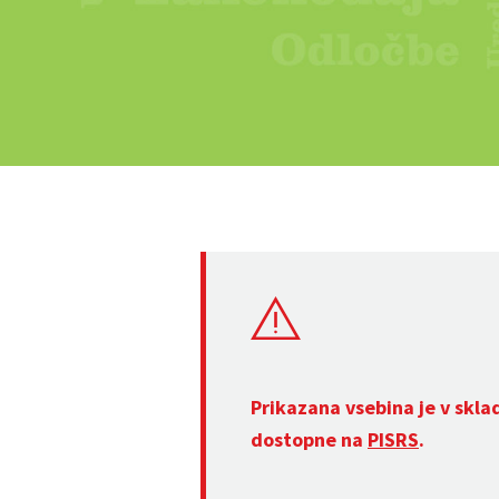
Prikazana vsebina je v skla
dostopne na
PISRS
.