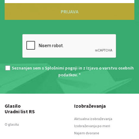
PRIJAVA
Seznanjen sem s
Splošnimi pogoji
in z
Izjavo o varstvu osebnih
podatkov
. *
Glasilo
Izobraževanja
Uradni list RS
Aktualna izobraževanja
O glasilu
Izobraževanja po meri
Najem dvorane