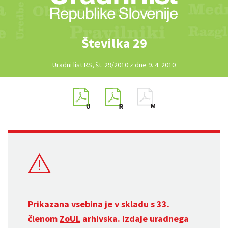
Številka 29
Uradni list RS, št. 29/2010 z dne 9. 4. 2010
Prikazana vsebina je v skladu s 33.
členom
ZoUL
arhivska. Izdaje uradnega