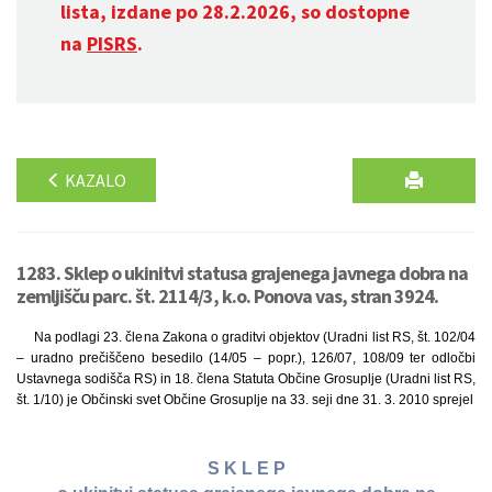
lista, izdane po 28.2.2026, so dostopne
na
PISRS
.
KAZALO
1283. Sklep o ukinitvi statusa grajenega javnega dobra na
zemljišču parc. št. 2114/3, k.o. Ponova vas, stran 3924.
Na podlagi 23. člena Zakona o graditvi objektov (Uradni list RS, št. 102/04
– uradno prečiščeno besedilo (14/05 – popr.), 126/07, 108/09 ter odločbi
Ustavnega sodišča RS) in 18. člena Statuta Občine Grosuplje (Uradni list RS,
št. 1/10) je Občinski svet Občine Grosuplje na 33. seji dne 31. 3. 2010 sprejel
S K L E P