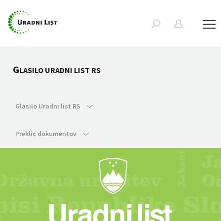
G
LASILO URADNI LIST RS
Glasilo Uradni list RS
Preklic dokumentov