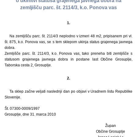
o ukinitvi statusa grajenega javnega dobra na
zemljišču parc. št. 2114/3, k.o. Ponova vas
1.
Na zemljišču parc. št. 2114/3 neplodno v izmeri 48 m2, pripisanem pri vl.
št. 875, k.o. Ponova vas, se s tem sklepom ukinja status grajenega javnega
dobra.
Zemljišče parc. št. 2114/3, k.o. Ponova vas, tako preneha biti zemljišče s
statusom grajenega javnega dobra in postane last Občine Grosuplje,
Taborska cesta 2, Grosuplje.
2.
Ta sklep začne veljati naslednji dan po objavi v Uradnem listu Republike
Slovenije.
Št. 07300-0009/1997
Grosuplje, dne 31. marca 2010
Župan
Občine Grosuplje