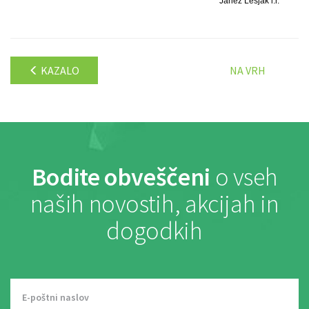
Janez Lesjak l.r.
KAZALO
NA VRH
Bodite obveščeni
o vseh
naših novostih, akcijah in
dogodkih