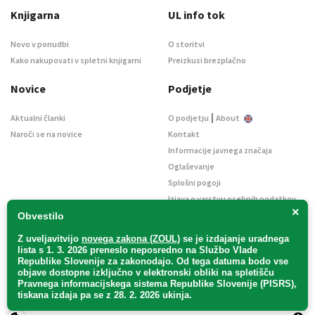
Knjigarna
UL info tok
Novo v ponudbi
O storitvi
Kako nakupovati v spletni knjigarni
Preizkusi brezplačno
Novice
Podjetje
|
Aktualni članki
O podjetju
About
Naroči se na novice
Kontakt
Informacije javnega značaja
Oglaševanje
Splošni pogoji
Izjava o varstvu osebnih podatkov
×
E-dražbe
Obvestilo
Z uveljavitvijo
novega zakona (ZOUL)
se je
izdajanje uradnega
lista s 1. 3. 2026 preneslo
neposredno
na Službo Vlade
Republike Slovenije za zakonodajo
. Od tega datuma bodo vse
objave dostopne izključno v elektronski obliki na spletišču
Pravnega informacijskega sistema Republike Slovenije (PISRS),
Uradni list d. o. o. – v likvidaciji / Vse pravice pridržane.
tiskana izdaja pa se z 28. 2. 2026 ukinja.
Pravna obvestila
/
Piškotki
/ Avtorji:
TriTim spletna agencija
v sodelovanju z