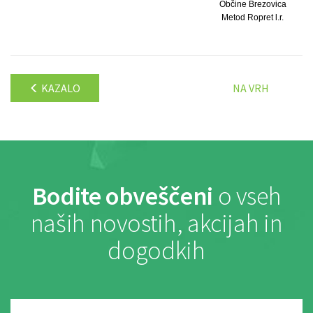
Občine Brezovica
Metod Ropret l.r.
KAZALO
NA VRH
Bodite obveščeni
o vseh
naših novostih, akcijah in
dogodkih