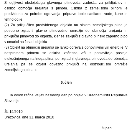
Zmogljivost obstoječega glavnega plinovoda zadošča za priključitev in
oskrbo območja urejanja s plinom. Oskrba z zemeljskim plinom je
predvidena za potrebe ogrevanja, priprave tople sanitarne vode, kuhe in
tehnologije.
(2) Za priključitev predvidenega objekta na sistem zemeljskega plina je
potrebno zgraditi glavno plinovodno omrežje do območja urejanja in
priključni plinovod do objekta, kjer se zaključi z glavno plinsko zaporno pipo
v omarici na fasadi objekta.
(3) Objekt na območju urejanja se lahko ogreva z obnovljivimi viri energije. V
nasprotnem primeru se oskrba začasno vrši s postavitvijo postaje
utekočinjenega naftnega plina, po izgradnji glavnega plinovoda do območja
urejanja pa se objekt obvezno priključi na distribucijsko omrežje
zemeljskega plina.«
6. člen
Ta odlok začne veljati naslednji dan po objavi v Uradnem listu Republike
Slovenije.
Št. 15/2010
Brezovica, dne 31. marca 2010
Župan