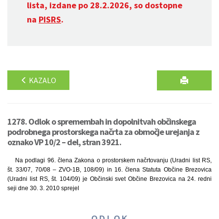
lista, izdane po 28.2.2026, so dostopne
na
PISRS
.
KAZALO
1278. Odlok o spremembah in dopolnitvah občinskega
podrobnega prostorskega načrta za območje urejanja z
oznako VP 10/2 – del, stran 3921.
Na podlagi 96. člena Zakona o prostorskem načrtovanju (Uradni list RS,
št. 33/07, 70/08 – ZVO-1B, 108/09) in 16. člena Statuta Občine Brezovica
(Uradni list RS, št. 104/09) je Občinski svet Občine Brezovica na 24. redni
seji dne 30. 3. 2010 sprejel
O D L O K