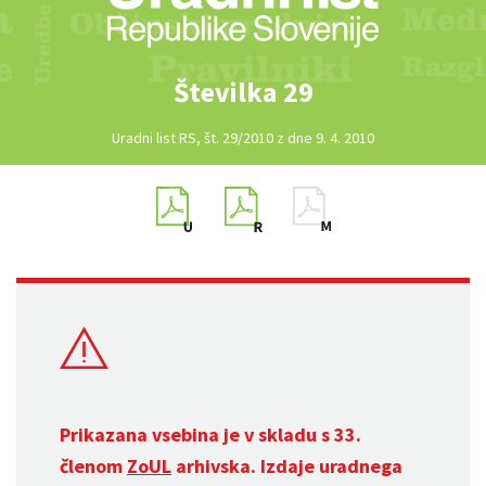
Številka 29
Uradni list RS, št. 29/2010 z dne 9. 4. 2010
Prikazana vsebina je v skladu s 33.
členom
ZoUL
arhivska. Izdaje uradnega