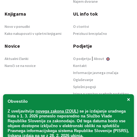
Najem dvorane
Knjigarna
UL info tok
Novo v ponudbi
O storitvi
Kako nakupovati v spletni knjigarni
Preizkusi brezplačno
Novice
Podjetje
|
Aktualni članki
O podjetju
About
Naroči se na novice
Kontakt
Informacije javnega značaja
Oglaševanje
Splošni pogoji
Izjava o varstvu osebnih podatkov
×
E-dražbe
Obvestilo
Z uveljavitvijo
novega zakona (ZOUL)
se je
izdajanje uradnega
lista s 1. 3. 2026 preneslo
neposredno
na Službo Vlade
Republike Slovenije za zakonodajo
. Od tega datuma bodo vse
objave dostopne izključno v elektronski obliki na spletišču
Pravnega informacijskega sistema Republike Slovenije (PISRS),
Uradni list d. o. o. – v likvidaciji / Vse pravice pridržane.
tiskana izdaja pa se z 28. 2. 2026 ukinja.