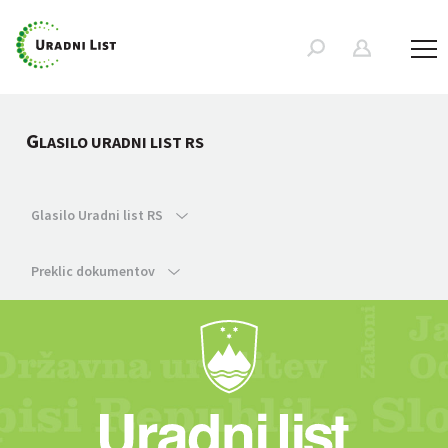
G
LASILO URADNI LIST RS
Glasilo Uradni list RS
Preklic dokumentov