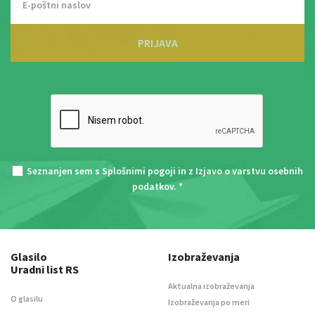
PRIJAVA
Seznanjen sem s
Splošnimi pogoji
in z
Izjavo o varstvu osebnih
podatkov
. *
Glasilo
Izobraževanja
Uradni list RS
Aktualna izobraževanja
O glasilu
Izobraževanja po meri