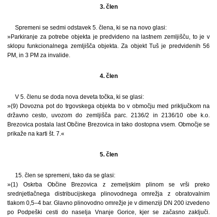
3. člen
Spremeni se sedmi odstavek 5. člena, ki se na novo glasi:
»Parkiranje za potrebe objekta je predvideno na lastnem zemljišču, to je v
sklopu funkcionalnega zemljišča objekta. Za objekt Tuš je predvidenih 56
PM, in 3 PM za invalide.
4. člen
V 5. členu se doda nova deveta točka, ki se glasi:
»(9) Dovozna pot do trgovskega objekta bo v območju med priključkom na
državno cesto, uvozom do zemljišča parc. 2136/2 in 2136/10 obe k.o.
Brezovica postala last Občine Brezovica in tako dostopna vsem. Območje se
prikaže na karti št. 7.«
5. člen
15. člen se spremeni, tako da se glasi:
»(1) Oskrba Občine Brezovica z zemeljskim plinom se vrši preko
srednjetlačnega distribucijskega plinovodnega omrežja z obratovalnim
tlakom 0,5–4 bar. Glavno plinovodno omrežje je v dimenziji DN 200 izvedeno
po Podpeški cesti do naselja Vnanje Gorice, kjer se začasno zaključi.