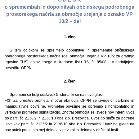
o spremembah in dopolnitvah občinskega podrobnega
prostorskega načrta za območje urejanja z oznako VP
10/2 – del
1. člen
S tem odlokom se sprejmejo dopolnitve in spremembe občinskega
podrobnega prostorskega načrta (del območja urejanja VP 10/2 za gradnjo
trgovine TUŠ) objavljenega v Uradnem listu RS, št. 85/08 – v nadaljnjem
besedilu: OPPN.
2. člen
Spremeni se tretji odstavek 5. člena, ki se na novo glasi:
»(3) Za ureditev prometa znotraj območja OPPN se izvedejo: parkirne in
manipulativne površine. Prometne površine se opremijo s horizontalno in
vertikalno prometno signalizacijo. Znotraj območja se izvede nov interni uvoz
do parc. št. 2136/2 in 2136/10 obe k.o. Brezovica. Uvoz bo služil za potrebe
lastnikov parc. št. 2136/2 in 2136/10 obe k.o. Brezovica. Uvoz bo glede na
nov potek parcelnih mej deloma v privatni in deloma v občinski lasti.