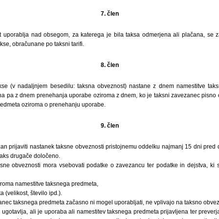
7. člen
 uporablja nad obsegom, za katerega je bila taksa odmerjena ali plačana, se z
akse, obračunane po taksni tarifi.
8. člen
akse (v nadaljnjem besedilu: taksna obveznost) nastane z dnem namestitve ta
a pa z dnem prenehanja uporabe oziroma z dnem, ko je taksni zavezanec pisno ob
predmeta oziroma o prenehanju uporabe.
9. člen
žan prijaviti nastanek taksne obveznosti pristojnemu oddelku najmanj 15 dni pre
i taks drugače določeno.
ksne obveznosti mora vsebovati podatke o zavezancu ter podatke in dejstva, ki 
ziroma namestitve taksnega predmeta,
(velikost, število ipd.).
zanec taksnega predmeta začasno ni mogel uporabljati, ne vplivajo na taksno obvez
u ugotavlja, ali je uporaba ali namestitev taksnega predmeta prijavljena ter prever