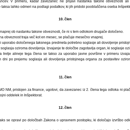
ancev. V primeru, kadar zavezanec ne prijavi nastanka taksne obveznosti ali
 taksa lahko odmeri na podlagi podatkov, ki jih pridobi pooblaščena oseba Inšpekt
10. člen
 vnaprej ob nastanku taksne obveznosti, če ni s tem odlokom drugače določeno.
sna obveznost traja več kot en mesec, se plačuje mesečno vnaprej.
ali uporabo določenega taksnega predmeta potrebno soglasje ali dovoljenje pristo
o soglasja oziroma dovoljenja. Izvajanje te določbe zagotavlja organ, ki soglasje oz
a tretje alineje tega člena se takso za uporabo javne površine v primeru izvaj
h dni po prejemu soglasja ali dovoljenja pristojnega organa za postavitev ozi
11. člen
MO NM, pristojen za finance, ugotovi, da zavezanec iz 2. člena tega odloka ni plačal
tojni oddelek in Inšpektorat.
12. člen
va taks se opravi po določbah Zakona o upravnem postopku, ki določajo izvršbo od