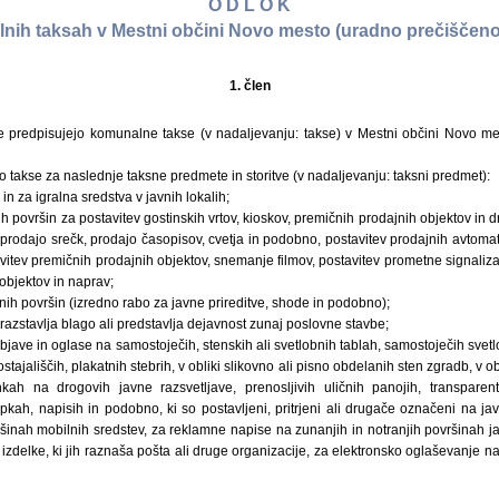
O D L O K
nih taksah v Mestni občini Novo mesto (uradno prečiščeno
1. člen
 predpisujejo komunalne takse (v nadaljevanju: takse) v Mestni občini Novo me
 takse za naslednje taksne predmete in storitve (v nadaljevanju: taksni predmet):
n za igralna sredstva v javnih lokalih;
h površin za postavitev gostinskih vrtov, kioskov, premičnih prodajnih objektov in
 prodajo srečk, prodajo časopisov, cvetja in podobno, postavitev prodajnih avtoma
avitev premičnih prodajnih objektov, snemanje filmov, postavitev prometne signali
 objektov in naprav;
nih površin (izredno rabo za javne prireditve, shode in podobno);
se razstavlja blago ali predstavlja dejavnost zunaj poslovne stavbe;
bjave in oglase na samostoječih, stenskih ali svetlobnih tablah, samostoječih svetlo
tajališčih, plakatnih stebrih, v obliki slikovno ali pisno obdelanih sten zgradb, v obli
kah na drogovih javne razsvetljave, prenosljivih uličnih panojih, transparent
pkah, napisih in podobno, ki so postavljeni, pritrjeni ali drugače označeni na j
šinah mobilnih sredstev, za reklamne napise na zunanjih in notranjih površinah ja
 izdelke, ki jih raznaša pošta ali druge organizacije, za elektronsko oglaševanje na