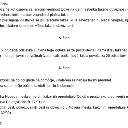
MO NM.
 vzame kot osnova za izračun vrednost točke na dan nastanka taksne obveznosti o
vrednost točke na dan zapadlosti plačila takse.
 prejšnjega odstavka se pri izračunu takse, ki je zavezanec ni plačal vnaprej, up
čbe, s katero se odmeri višino taksne obveznosti.
5. člen
5. drugega odstavka 1. člena tega odloka se za postavitev ali namestitev taksneg
 in drugih javnih površinah (zelenicah, parkih ipd.), taksa poveča za 20 odstotkov.
6. člen
eznosti se določi glede na območje, v katerem se nahaja taksni predmet.
a se območje občine razdeli na I. in II. območje.
a Novega mesta v mejah, kakor jih opredeljuje Odlok o prostorsko ureditvenih 
 Dolenjski list, št. 12/91) in
nih cest, povezovalnih cest in obvoznic v Novem mestu, kakor jih opredeljuje
 32/93).
M.