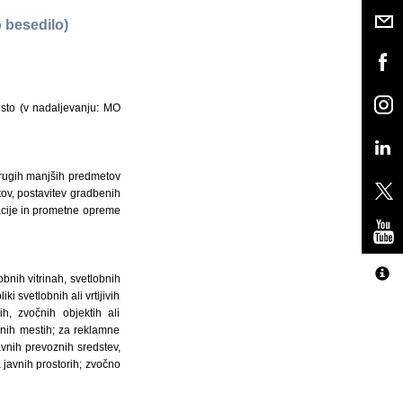
 besedilo)
sto (v nadaljevanju: MO
 drugih manjših predmetov
tov, postavitev gradbenih
zacije in prometne opreme
bnih vitrinah, svetlobnih
ki svetlobnih ali vrtljivih
ih, zvočnih objektih ali
avnih mestih; za reklamne
vnih prevoznih sredstev,
 javnih prostorih; zvočno