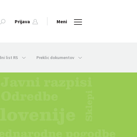
Prijava
Meni
dni list RS
Preklic dokumentov