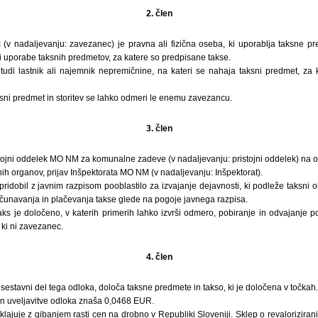
2. člen
 (v nadaljevanju: zavezanec) je pravna ali fizična oseba, ki uporablja taksne p
i uporabe taksnih predmetov, za katere so predpisane takse.
tudi lastnik ali najemnik nepremičnine, na kateri se nahaja taksni predmet, za
sni predmet in storitev se lahko odmeri le enemu zavezancu.
3. člen
tojni oddelek MO NM za komunalne zadeve (v nadaljevanju: pristojni oddelek) na o
jnih organov, prijav Inšpektorata MO NM (v nadaljevanju: Inšpektorat).
ridobil z javnim razpisom pooblastilo za izvajanje dejavnosti, ki podleže taksni
ačunavanja in plačevanja takse glede na pogoje javnega razpisa.
 taks je določeno, v katerih primerih lahko izvrši odmero, pobiranje in odvajanje
 ki ni zavezanec.
4. člen
je sestavni del tega odloka, določa taksne predmete in takso, ki je določena v točkah.
an uveljavitve odloka znaša 0,0468 EUR.
klajuje z gibanjem rasti cen na drobno v Republiki Sloveniji. Sklep o revaloriziran