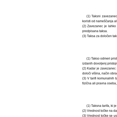
(1) Taksni zavezanec
koristi od nameščanja al
(2) Zavezanec je lahko 
predpisana taksa.
(3) Taksa za določen tak
(1) Takso odmeri pris
izdanih dovoljenj pristo
(2) Kadar je zavezanec p
določi višina, način obr
(3) V tarifi komunalnih
fizična ali pravna oseba,
(1) Taksna tarifa, ki 
(2) Vrednost točke na d
(3) Vrednost točke se us