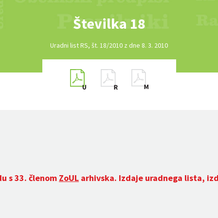
Številka 18
Uradni list RS, št. 18/2010 z dne 8. 3. 2010
du s 33. členom
ZoUL
arhivska. Izdaje uradnega lista, iz