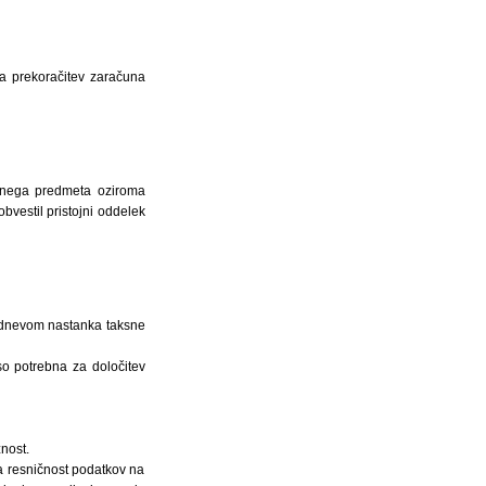
a prekoračitev zaračuna
ksnega predmeta oziroma
vestil pristojni oddelek
d dnevom nastanka taksne
so potrebna za določitev
nost.
ja resničnost podatkov na