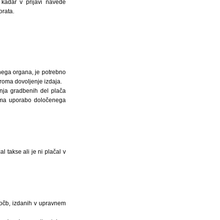
 kadar v prijavi navede
orata.
jnega organa, je potrebno
iroma dovoljenje izdaja.
anja gradbenih del plača
roma uporabo določenega
 takse ali je ni plačal v
ločb, izdanih v upravnem