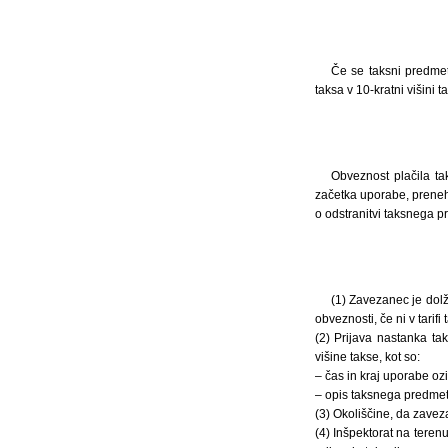
Če se taksni predmet
taksa v 10-kratni višini t
Obveznost plačila t
začetka uporabe, preneh
o odstranitvi taksnega 
(1) Zavezanec je dol
obveznosti, če ni v tarif
(2) Prijava nastanka ta
višine takse, kot so:
– čas in kraj uporabe o
– opis taksnega predmeta 
(3) Okoliščine, da zave
(4) Inšpektorat na teren