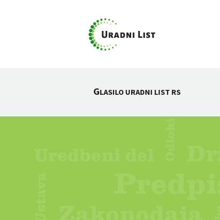
G
LASILO URADNI LIST RS