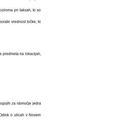
ziroma pri taksah, ki so
orabi vrednost točke, ki
a predmeta na lokacijah,
pogojih za območje jedra
 Odlok o ulicah v Novem