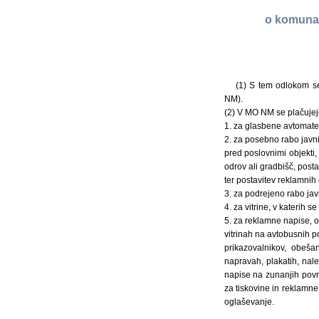
o komunal
(1) S tem odlokom se
NM).
(2) V MO NM se plačujejo
1. za glasbene avtomate i
2. za posebno rabo javni
pred poslovnimi objekti,
odrov ali gradbišč, post
ter postavitev reklamnih
3. za podrejeno rabo jav
4. za vitrine, v katerih 
5. za reklamne napise, o
vitrinah na avtobusnih pos
prikazovalnikov, obešan
napravah, plakatih, nale
napise na zunanjih povr
za tiskovine in reklamne
oglaševanje.