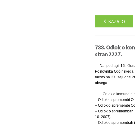
KAZALO
788. Odlok o kom
stran 2227.
Na podlagi 16. člen
Poslovnika Občinskega 
mesto na 27. seji dne 2
obsega:
– Odlok o komunalnih 
– Odlok o spremembi Odlo
– Odlok o spremembi Odlo
– Odlok o spremembah in
10. 2007),
– Odlok o spremembah in