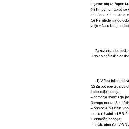
in javno objavi župan 
(4) Pri odmeri takse se
določene z letno tarifo, 
(5) Ne glede na določbo
velja v času izdaje odlo
Zavezancu pod točko 
ki so na občinskih cestah
(1) Višina taksne obv
(2) Za potrebe tega odlok
I. območje obsega:
– območje mestnega jedr
Novega mesta (Skupščinski
– območje mestnih vhod
mestu (Uradni list RS, št.
II. območje obsega:
– ostalo območje MO N