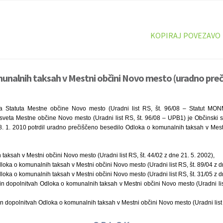
KOPIRAJ POVEZAVO
unalnih taksah v Mestni občini Novo mesto (uradno preč
a Statuta Mestne občine Novo mesto (Uradni list RS, št. 96/08 – Statut MON
sveta Mestne občine Novo mesto (Uradni list RS, št. 96/08 – UPB1) je Občinski 
8. 1. 2010 potrdil uradno prečiščeno besedilo Odloka o komunalnih taksah v Mest
taksah v Mestni občini Novo mesto (Uradni list RS, št. 44/02 z dne 21. 5. 2002),
ka o komunalnih taksah v Mestni občini Novo mesto (Uradni list RS, št. 89/04 z dn
ka o komunalnih taksah v Mestni občini Novo mesto (Uradni list RS, št. 31/05 z dn
 dopolnitvah Odloka o komunalnih taksah v Mestni občini Novo mesto (Uradni list
 dopolnitvah Odloka o komunalnih taksah v Mestni občini Novo mesto (Uradni list 