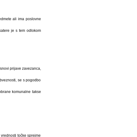
redmete ali ima poslovne
 katere je s tem odlokom
snovi prijave zavezanca,
 obveznosti, se s pogodbo
 pobrane komunalne takse
i vrednosti točke sprejme