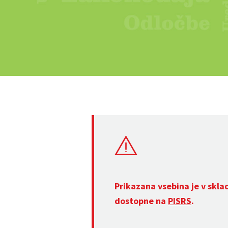
Prikazana vsebina je v skla
dostopne na
PISRS
.