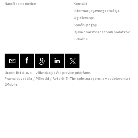
Naroči se na novice
Kontakt
Informacije javnega značaja
Oglaševanje
Splošni pogoji
Izjava o varstvu osebnih podatkov
E-dražbe
Uradni list d. o. o. – v likvidaciji / Vse pravice pridržane.
Pravna obvestila
/
Piškotki
/ Avtorji:
TriTim spletna agencija
v sodelovanju z
2Mobile