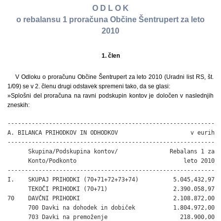
O D L O K
o rebalansu 1 proračuna Občine Šentrupert za leto
2010
1. člen
V Odloku o proračunu Občine Šentrupert za leto 2010 (Uradni list RS, št.
1/09) se v 2. členu drugi odstavek spremeni tako, da se glasi:
»Splošni del proračuna na ravni podskupin kontov je določen v naslednjih
zneskih:
------------------------------------------------------------

A. BILANCA PRIHODKOV IN ODHODKOV                     v eurih

------------------------------------------------------------

      Skupina/Podskupina kontov/               Rebalans 1 za

      Konto/Podkonto                               leto 2010

------------------------------------------------------------

I.    SKUPAJ PRIHODKI (70+71+72+73+74)          5.045,432,97

      TEKOČI PRIHODKI (70+71)                   2.390.058,97

70    DAVČNI PRIHODKI                           2.108.872,00

      700 Davki na dohodek in dobiček           1.804.972,00

      703 Davki na premoženje                     218.900,00
