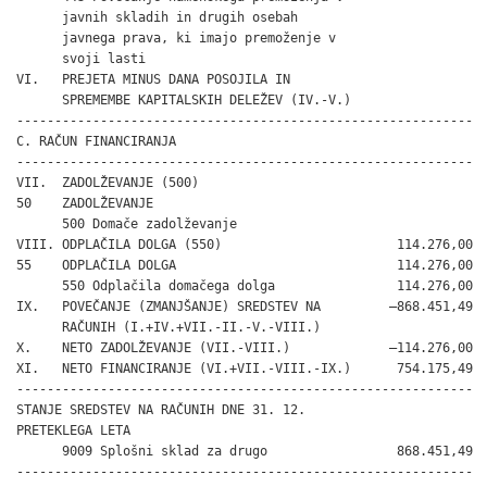
      javnih skladih in drugih osebah

      javnega prava, ki imajo premoženje v

      svoji lasti

VI.   PREJETA MINUS DANA POSOJILA IN

      SPREMEMBE KAPITALSKIH DELEŽEV (IV.-V.)

------------------------------------------------------------

C. RAČUN FINANCIRANJA

------------------------------------------------------------

VII.  ZADOLŽEVANJE (500)

50    ZADOLŽEVANJE

      500 Domače zadolževanje

VIII. ODPLAČILA DOLGA (550)                       114.276,00

55    ODPLAČILA DOLGA                             114.276,00

      550 Odplačila domačega dolga                114.276,00

IX.   POVEČANJE (ZMANJŠANJE) SREDSTEV NA         –868.451,49

      RAČUNIH (I.+IV.+VII.-II.-V.-VIII.)

X.    NETO ZADOLŽEVANJE (VII.-VIII.)             –114.276,00

XI.   NETO FINANCIRANJE (VI.+VII.-VIII.-IX.)      754.175,49

------------------------------------------------------------

STANJE SREDSTEV NA RAČUNIH DNE 31. 12.

PRETEKLEGA LETA

      9009 Splošni sklad za drugo                 868.451,49

------------------------------------------------------------
