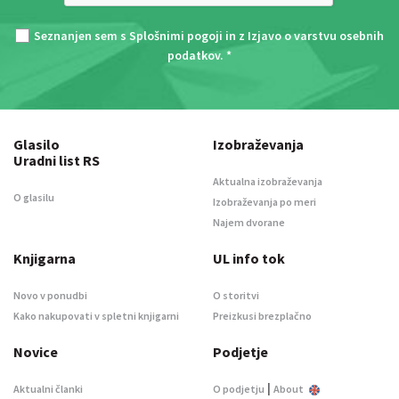
Seznanjen sem s
Splošnimi pogoji
in z
Izjavo o varstvu osebnih
podatkov
. *
Glasilo
Izobraževanja
Uradni list RS
Aktualna izobraževanja
O glasilu
Izobraževanja po meri
Najem dvorane
Knjigarna
UL info tok
Novo v ponudbi
O storitvi
Kako nakupovati v spletni knjigarni
Preizkusi brezplačno
Novice
Podjetje
|
Aktualni članki
O podjetju
About