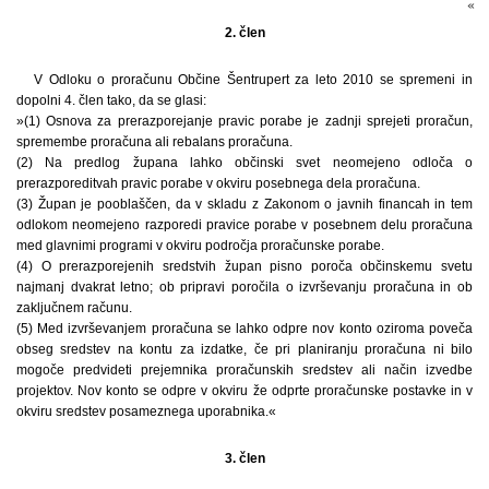
                                                           «
2. člen
V Odloku o proračunu Občine Šentrupert za leto 2010 se spremeni in
dopolni 4. člen tako, da se glasi:
»(1) Osnova za prerazporejanje pravic porabe je zadnji sprejeti proračun,
spremembe proračuna ali rebalans proračuna.
(2) Na predlog župana lahko občinski svet neomejeno odloča o
prerazporeditvah pravic porabe v okviru posebnega dela proračuna.
(3) Župan je pooblaščen, da v skladu z Zakonom o javnih financah in tem
odlokom neomejeno razporedi pravice porabe v posebnem delu proračuna
med glavnimi programi v okviru področja proračunske porabe.
(4) O prerazporejenih sredstvih župan pisno poroča občinskemu svetu
najmanj dvakrat letno; ob pripravi poročila o izvrševanju proračuna in ob
zaključnem računu.
(5) Med izvrševanjem proračuna se lahko odpre nov konto oziroma poveča
obseg sredstev na kontu za izdatke, če pri planiranju proračuna ni bilo
mogoče predvideti prejemnika proračunskih sredstev ali način izvedbe
projektov. Nov konto se odpre v okviru že odprte proračunske postavke in v
okviru sredstev posameznega uporabnika.«
3. člen