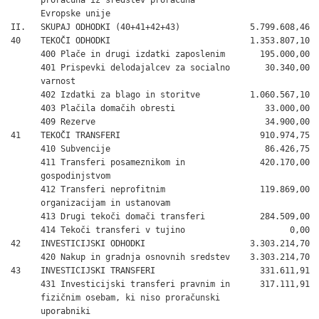
      Evropske unije

II.   SKUPAJ ODHODKI (40+41+42+43)              5.799.608,46

40    TEKOČI ODHODKI                            1.353.807,10

      400 Plače in drugi izdatki zaposlenim       195.000,00

      401 Prispevki delodajalcev za socialno       30.340,00

      varnost

      402 Izdatki za blago in storitve          1.060.567,10

      403 Plačila domačih obresti                  33.000,00

      409 Rezerve                                  34.900,00

41    TEKOČI TRANSFERI                            910.974,75

      410 Subvencije                               86.426,75

      411 Transferi posameznikom in               420.170,00

      gospodinjstvom

      412 Transferi neprofitnim                   119.869,00

      organizacijam in ustanovam

      413 Drugi tekoči domači transferi           284.509,00

      414 Tekoči transferi v tujino                     0,00

42    INVESTICIJSKI ODHODKI                     3.303.214,70

      420 Nakup in gradnja osnovnih sredstev    3.303.214,70

43    INVESTICIJSKI TRANSFERI                     331.611,91

      431 Investicijski transferi pravnim in      317.111,91

      fizičnim osebam, ki niso proračunski

      uporabniki
