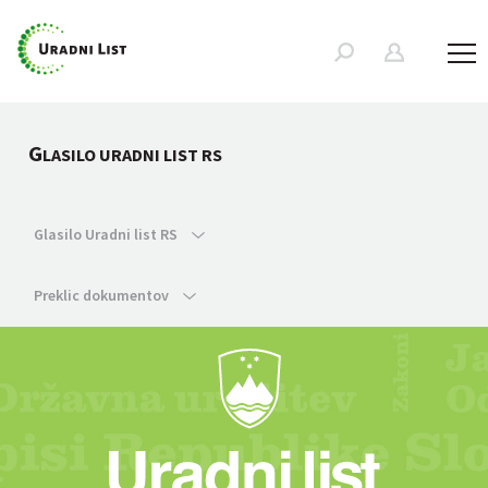
G
LASILO URADNI LIST RS
Glasilo Uradni list RS
Preklic dokumentov