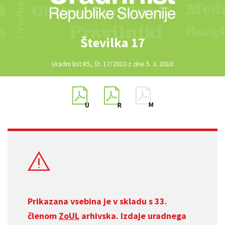
Številka 17
Uradni list RS, št. 17/2010 z dne 5. 3. 2010
Prikazana vsebina je v skladu s 33.
členom
ZoUL
arhivska. Izdaje uradnega