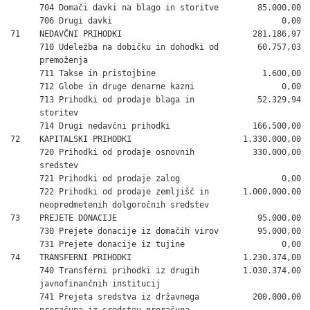
      704 Domači davki na blago in storitve        85.000,00

      706 Drugi davki                                   0,00

71    NEDAVČNI PRIHODKI                           281.186,97

      710 Udeležba na dobičku in dohodki od        60.757,03

      premoženja

      711 Takse in pristojbine                      1.600,00

      712 Globe in druge denarne kazni                  0,00

      713 Prihodki od prodaje blaga in             52.329,94

      storitev

      714 Drugi nedavčni prihodki                 166.500,00

72    KAPITALSKI PRIHODKI                       1.330.000,00

      720 Prihodki od prodaje osnovnih            330.000,00

      sredstev

      721 Prihodki od prodaje zalog                     0,00

      722 Prihodki od prodaje zemljišč in       1.000.000,00

      neopredmetenih dolgoročnih sredstev

73    PREJETE DONACIJE                             95.000,00

      730 Prejete donacije iz domačih virov        95.000,00

      731 Prejete donacije iz tujine                    0,00

74    TRANSFERNI PRIHODKI                       1.230.374,00

      740 Transferni prihodki iz drugih         1.030.374,00

      javnofinančnih institucij

      741 Prejeta sredstva iz državnega           200.000,00

      proračuna iz sredstev proračuna
