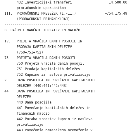
      432 Investicijski transferi                  14.500,00

      proračunskim uporabnikom

III.  PRORAČUNSKI PRESEŽEK (I.-II.)              –754.175,49

      (PRORAČUNSKI PRIMANJKLJAJ)

------------------------------------------------------------

B. RAČUN FINANČNIH TERJATEV IN NALOŽB

------------------------------------------------------------

IV.   PREJETA VRAČILA DANIH POSOJIL IN

      PRODAJA KAPITALSKIH DELEŽEV

      (750+751+752)

75    PREJETA VRAČILA DANIH POSOJIL

      750 Prejeta vračila danih posojil

      751 Prodaja kapitalskih deležev

      752 Kupnine iz naslova privatizacije

V.    DANA POSOJILA IN POVEČANJE KAPITALSKIH

      DELEŽEV (440+441+442+443)

44    DANA POSOJILA IN POVEČANJE KAPITALSKIH

      DELEŽEV

      440 Dana posojila

      441 Povečanje kapitalskih deležev in

      finančnih naložb

      442 Poraba sredstev kupnin iz naslova

      privatizacije

      443 Povečanje namenskega premoženja v
