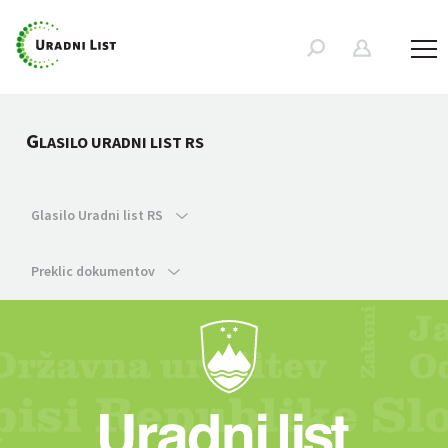
G
LASILO URADNI LIST RS
Glasilo Uradni list RS
Preklic dokumentov