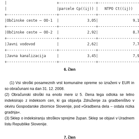
|                       +-----------------+-------------------
|                       |parcele Cp((ij)) |   NTPO Ct((ij))   
+-----------------------+-----------------+-------------------
|Občinske ceste – OO-1  |             3,05|                9,1
+-----------------------+-----------------+-------------------
|Občinske ceste – OO-2  |             2,92|                8,7
+-----------------------+-----------------+-------------------
|Javni vodovod          |             2,62|                7,7
+-----------------------+-----------------+-------------------
|Javna kanalizacija     |             3,45|                7,9
+-----------------------+-----------------+------------------
6. člen
(1) Vsi stroški posameznih vrst komunalne opreme so izraženi v EUR in
so obračunani na dan 31. 12. 2008.
(2) Obračunski stroški na enoto mere iz 5. člena tega odloka se letno
indeksirajo z indeksom cen, ki ga objavlja Združenje za gradbeništvo v
okviru Gospodarske zbornice Slovenije, pod »Gradbena dela – ostala nizka
gradnja«.
(3) Sklep o indeksiranju stroškov sprejme župan. Sklep se objavi v Uradnem
listu Republike Slovenije.
7. člen