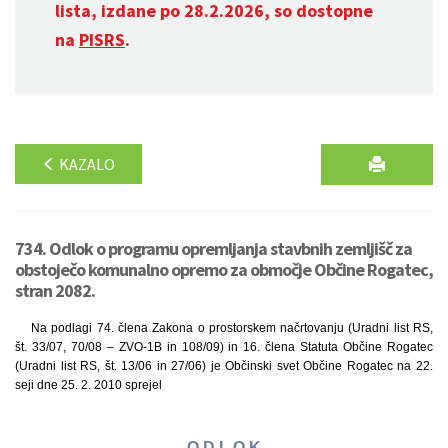
lista, izdane po 28.2.2026, so dostopne
na
PISRS
.
KAZALO
734. Odlok o programu opremljanja stavbnih zemljišč za
obstoječo komunalno opremo za območje Občine Rogatec,
stran 2082.
Na podlagi 74. člena Zakona o prostorskem načrtovanju (Uradni list RS,
št. 33/07, 70/08 – ZVO-1B in 108/09) in 16. člena Statuta Občine Rogatec
(Uradni list RS, št. 13/06 in 27/06) je Občinski svet Občine Rogatec na 22.
seji dne 25. 2. 2010 sprejel
O D L O K