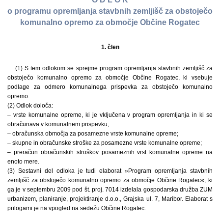
o programu opremljanja stavbnih zemljišč za obstoječo
komunalno opremo za območje Občine Rogatec
1. člen
(1) S tem odlokom se sprejme program opremljanja stavbnih zemljišč za
obstoječo komunalno opremo za območje Občine Rogatec, ki vsebuje
podlage za odmero komunalnega prispevka za obstoječo komunalno
opremo.
(2) Odlok določa:
– vrste komunalne opreme, ki je vključena v program opremljanja in ki se
obračunava v komunalnem prispevku;
– obračunska območja za posamezne vrste komunalne opreme;
– skupne in obračunske stroške za posamezne vrste komunalne opreme;
– preračun obračunskih stroškov posameznih vrst komunalne opreme na
enoto mere.
(3) Sestavni del odloka je tudi elaborat »Program opremljanja stavbnih
zemljišč za obstoječo komunalno opremo za območje Občine Rogatec«, ki
ga je v septembru 2009 pod št. proj. 7014 izdelala gospodarska družba ZUM
urbanizem, planiranje, projektiranje d.o.o., Grajska ul. 7, Maribor. Elaborat s
prilogami je na vpogled na sedežu Občine Rogatec.