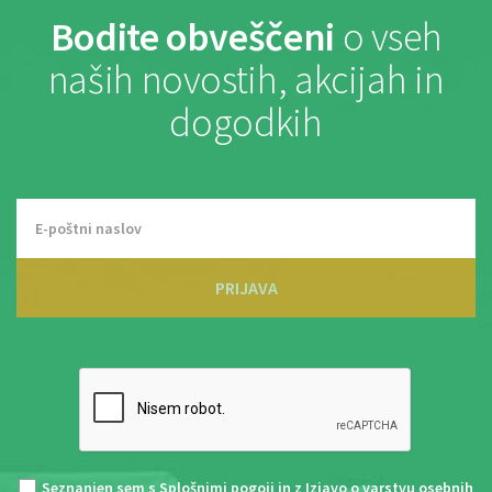
Bodite obveščeni
o vseh
naših novostih, akcijah in
dogodkih
PRIJAVA
Seznanjen sem s
Splošnimi pogoji
in z
Izjavo o varstvu osebnih