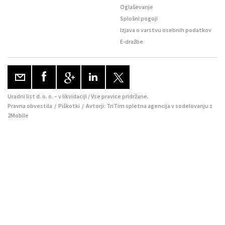
Oglaševanje
Splošni pogoji
Izjava o varstvu osebnih podatkov
E-dražbe
Uradni list d. o. o. – v likvidaciji / Vse pravice pridržane.
Pravna obvestila
/
Piškotki
/ Avtorji:
TriTim spletna agencija
v sodelovanju z
2Mobile