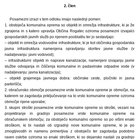
2. člen
Posamezni izrazi v tem odloku imajo naslednji pomen:
1. obstoječa komunalna oprema so objekti in omrežja infrastrukture, ki je že
zgrajena in s katero upravlja Občina Rogatec oziroma posamezni izvajalci
gospodarskih javnih služb po njenem pooblatilu ter jo sestavljajo:
– objekti in omrežja vodovodne infrastrukture, ki je kot občinska gospodarska
javna infrastruktura namenjena opravljanju storitev javne službe (v
nadaljevanju: javni vodovod);
– infrastrukturni objekti in naprave kanalizacije, namenjeni izvajanju javne
službe odvajanja in čiščenja komunalne in padavinske odpadne vode (v
nadaljevanju: javna kanalizacija);
– objekti grajenega javnega dobra: občinske ceste, pločniki in javna
parkirišča;
2. obračunsko območje posamezne vrste komunalne opreme je območje, na
katerem se zagotavlja priključevanje na to vrsto komunalne opreme oziroma
območje njene uporabe;
3. skupni stroški posamezne vrste komunalne opreme so stroški, vezani na
projektiranje in gradnjo posamezne vrste komunalne opreme na
obračunskem območju; za obstoječo komunalno opremo so po višini enaki
stroškom, ki bi nastali ob izgradnji nove komunalne opreme, ki je po
zmogljivostih in namenu primerljiva z obstoječo ter zagotavlja podobno
raven oskrbe oziroma so enaki stroškom, ki so dejansko nastali za gradnjo