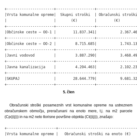
+----------------------+------------------+-------------------
|Vrsta komunalne opreme|  Skupni stroški  | Obračunski stroški
|                      |       (€)        |        (€)        
+----------------------+------------------+-------------------
|Občinske ceste – OO-1 |        11.837.341|           2.367.46
+----------------------+------------------+-------------------
|Občinske ceste – OO-2 |         8.715.685|           1.743.13
+----------------------+------------------+-------------------
|Javni vodovod         |         3.887.290|           3.468.49
+----------------------+------------------+-------------------
|Javna kanalizacija    |         4.204.463|           2.102.23
+----------------------+------------------+-------------------
|SKUPAJ                |        28.644.779|           9.681.32
+----------------------+------------------+------------------
5. člen
Obračunski stroški posameznih vrst komunalne opreme na ustreznem
obračunskem območju, preračunani na enoto mere, t.j. na m2 parcele
(Cp((ij))) in na m2 neto tlorisne površine objekta (Ct((ij))), znašajo:
+-----------------------+-------------------------------------
|Vrsta komunalne opreme |   Obračunski stroški na enoto (€)   