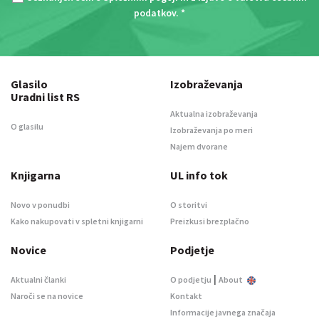
podatkov
. *
Glasilo
Izobraževanja
Uradni list RS
Aktualna izobraževanja
O glasilu
Izobraževanja po meri
Najem dvorane
Knjigarna
UL info tok
Novo v ponudbi
O storitvi
Kako nakupovati v spletni knjigarni
Preizkusi brezplačno
Novice
Podjetje
|
Aktualni članki
O podjetju
About
Naroči se na novice
Kontakt
Informacije javnega značaja