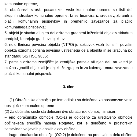
komunalne opreme;
4. obračunski stroški posamezne vrste komunalne opreme so tisti del
skupnih stroškov komunalne opreme, ki se financira iz sredstev, zbranih s
plačili komunalnih prispevkov in bremenijo zavezance za plačilo
komunalnega prispevka;
5. objekt je stavba ali njen del oziroma gradbeni inženirski objekt v skladu s
predpisi, ki urejajo graditev objektov;
6. neto tlorisna površina objekta (NTPO) je seštevek vseh tlorisnih površin
objekta oziroma tlorisna površina ustreznega dela objekta in se izračuna po
standardu SIST ISO 9836;
7. parcela oziroma zemljišče je zemljiška parcela ali njen del, na kateri je
možno zgraditi objekt ali je objekt že zgrajen in za katerega mora zavezanec
plačati komunalni prispevek.
3. člen
(1) Obračunska območja po tem odloku so določana za posamezne vrste
obstoječe komunalne opreme.
(2) Za občinske ceste sta določeni dve obračunski območji, in sicer:
– eno obračunsko območje (OO-1) je določeno za ureditveno območje
občinskega središča naselja Rogatec, kot je določeno v prostorskih
sestavinah veljavnih planskih aktov občine;
– drugo obračunsko območje (OO-2) je določeno na preostalem delu občine