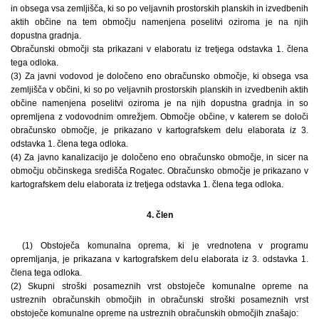
in obsega vsa zemljišča, ki so po veljavnih prostorskih planskih in izvedbenih
aktih občine na tem območju namenjena poselitvi oziroma je na njih
dopustna gradnja.
Obračunski območji sta prikazani v elaboratu iz tretjega odstavka 1. člena
tega odloka.
(3) Za javni vodovod je določeno eno obračunsko območje, ki obsega vsa
zemljišča v občini, ki so po veljavnih prostorskih planskih in izvedbenih aktih
občine namenjena poselitvi oziroma je na njih dopustna gradnja in so
opremljena z vodovodnim omrežjem. Območje občine, v katerem se določi
obračunsko območje, je prikazano v kartografskem delu elaborata iz 3.
odstavka 1. člena tega odloka.
(4) Za javno kanalizacijo je določeno eno obračunsko območje, in sicer na
območju občinskega središča Rogatec. Obračunsko območje je prikazano v
kartografskem delu elaborata iz tretjega odstavka 1. člena tega odloka.
4. člen
(1) Obstoječa komunalna oprema, ki je vrednotena v programu
opremljanja, je prikazana v kartografskem delu elaborata iz 3. odstavka 1.
člena tega odloka.
(2) Skupni stroški posameznih vrst obstoječe komunalne opreme na
ustreznih obračunskih območjih in obračunski stroški posameznih vrst
obstoječe komunalne opreme na ustreznih obračunskih območjih znašajo: