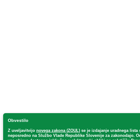
Obvestilo
Z uveljavitvijo
novega zakona (ZOUL)
se je
izdajanje uradnega lista 
neposredno
na Službo Vlade Republike Slovenije za zakonodajo
. O