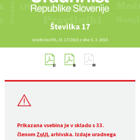
Številka 17
Uradni list RS, št. 17/2010 z dne 5. 3. 2010
Prikazana vsebina je v skladu s 33.
členom
ZoUL
arhivska. Izdaje uradnega