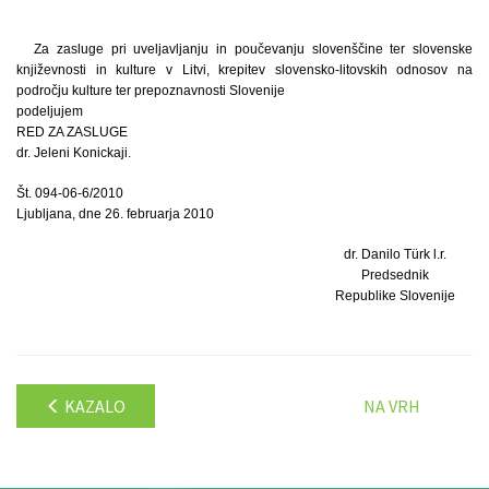
Za zasluge pri uveljavljanju in poučevanju slovenščine ter slovenske
književnosti in kulture v Litvi, krepitev slovensko-litovskih odnosov na
področju kulture ter prepoznavnosti Slovenije
podeljujem
RED ZA ZASLUGE
dr. Jeleni Konickaji.
Št. 094-06-6/2010
Ljubljana, dne 26. februarja 2010
dr. Danilo Türk l.r.
Predsednik
Republike Slovenije
KAZALO
NA VRH