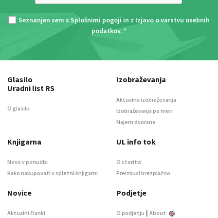
Seznanjen sem s
Splošnimi pogoji
in z
Izjavo o varstvu osebnih
podatkov
. *
Glasilo
Izobraževanja
Uradni list RS
Aktualna izobraževanja
O glasilu
Izobraževanja po meri
Najem dvorane
Knjigarna
UL info tok
Novo v ponudbi
O storitvi
Kako nakupovati v spletni knjigarni
Preizkusi brezplačno
Novice
Podjetje
|
Aktualni članki
O podjetju
About