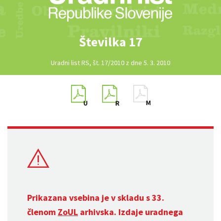
Številka 17
Uradni list RS, št. 17/2010 z dne 5. 3. 2010
Prikazana vsebina je v skladu s 33.
členom
ZoUL
arhivska. Izdaje uradnega