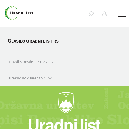
G
LASILO URADNI LIST RS
Glasilo Uradni list RS
Preklic dokumentov