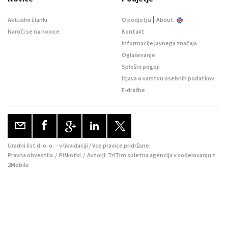
|
Aktualni članki
O podjetju
About
Naroči se na novice
Kontakt
Informacije javnega značaja
Oglaševanje
Splošni pogoji
Izjava o varstvu osebnih podatkov
E-dražbe
Uradni list d. o. o. – v likvidaciji / Vse pravice pridržane.
Pravna obvestila
/
Piškotki
/ Avtorji:
TriTim spletna agencija
v sodelovanju z
2Mobile