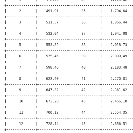
+--------------+--------------+---------------+---------------
|      2       |    491,91    |      35       |    1.794,64   
+--------------+--------------+---------------+---------------
|      3       |    511,57    |      36       |    1.866,44   
+--------------+--------------+---------------+---------------
|      4       |    532,04    |      37       |    1.941,08   
+--------------+--------------+---------------+---------------
|      5       |    553,32    |      38       |    2.018,73   
+--------------+--------------+---------------+---------------
|      6       |    575,46    |      39       |    2.099,49   
+--------------+--------------+---------------+---------------
|      7       |    598,46    |      40       |    2.183,48   
+--------------+--------------+---------------+---------------
|      8       |    622,40    |      41       |    2.270,81   
+--------------+--------------+---------------+---------------
|      9       |    647,32    |      42       |    2.361,62   
+--------------+--------------+---------------+---------------
|      10      |    673,20    |      43       |    2.456,10   
+--------------+--------------+---------------+---------------
|      11      |    700,13    |      44       |    2.554,35   
+--------------+--------------+---------------+---------------
|      12      |    728,14    |      45       |    2.656,51   
+--------------+--------------+---------------+---------------