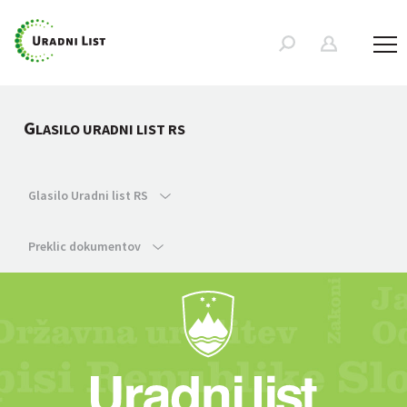
G
LASILO URADNI LIST RS
Glasilo Uradni list RS
Preklic dokumentov