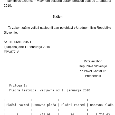
in javnim uslužbencem v javnem sektorju opravi poračun plač od 1. januarja
2010.
5. člen
Ta zakon začne veljati naslednji dan po objavi v Uradnem listu Republike
Slovenije.
Št. 110-06/10-33/21
Ljubljana, dne 11. februarja 2010
EPA 877-V
Državni zbor
Republike Slovenije
dr. Pavel Gantar l.r.
Predsednik
   Priloga 1:

   Plačna lestvica, veljavna od 1. januarja 2010

+--------------+--------------+---------------+---------------
|Plačni razred |Osnovna plača | Plačni razred | Osnovna plača 
+--------------+--------------+---------------+---------------
|      1       |    472,98    |      34       |    1.725,62   