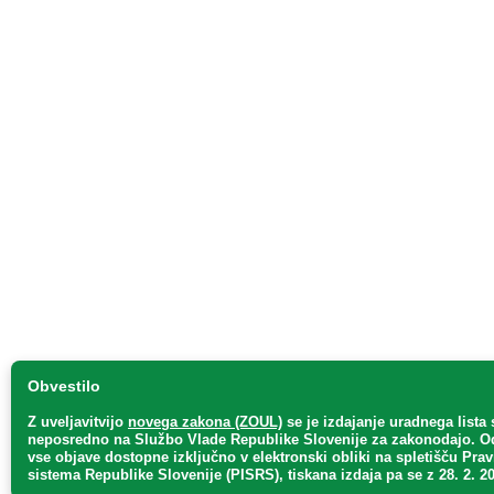
Obvestilo
Z uveljavitvijo
novega zakona (ZOUL)
se je
izdajanje uradnega lista 
neposredno
na Službo Vlade Republike Slovenije za zakonodajo
. O
vse objave dostopne izključno v elektronski obliki na spletišču Pra
sistema Republike Slovenije (PISRS), tiskana izdaja pa se z 28. 2. 20