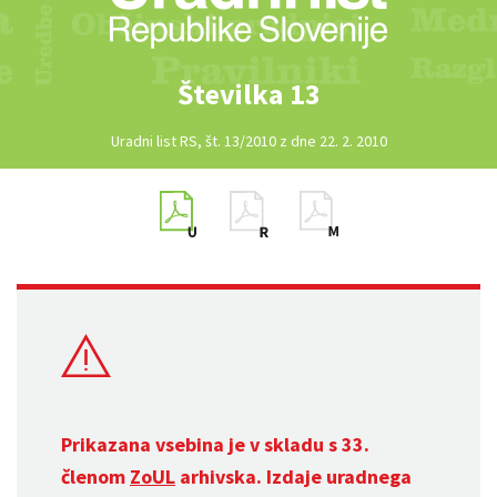
Številka 13
Uradni list RS, št. 13/2010 z dne 22. 2. 2010
Prikazana vsebina je v skladu s 33.
členom
ZoUL
arhivska. Izdaje uradnega