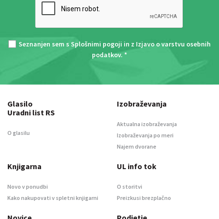
Seznanjen sem s
Splošnimi pogoji
in z
Izjavo o varstvu osebnih
podatkov
. *
Glasilo
Izobraževanja
Uradni list RS
Aktualna izobraževanja
O glasilu
Izobraževanja po meri
Najem dvorane
Knjigarna
UL info tok
Novo v ponudbi
O storitvi
Kako nakupovati v spletni knjigarni
Preizkusi brezplačno
Novice
Podjetje