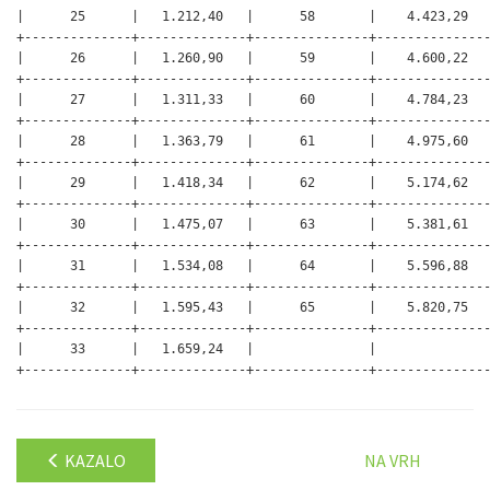
|      25      |   1.212,40   |      58       |    4.423,29   
+--------------+--------------+---------------+---------------
|      26      |   1.260,90   |      59       |    4.600,22   
+--------------+--------------+---------------+---------------
|      27      |   1.311,33   |      60       |    4.784,23   
+--------------+--------------+---------------+---------------
|      28      |   1.363,79   |      61       |    4.975,60   
+--------------+--------------+---------------+---------------
|      29      |   1.418,34   |      62       |    5.174,62   
+--------------+--------------+---------------+---------------
|      30      |   1.475,07   |      63       |    5.381,61   
+--------------+--------------+---------------+---------------
|      31      |   1.534,08   |      64       |    5.596,88   
+--------------+--------------+---------------+---------------
|      32      |   1.595,43   |      65       |    5.820,75   
+--------------+--------------+---------------+---------------
|      33      |   1.659,24   |               |               
+--------------+--------------+---------------+--------------
KAZALO
NA VRH