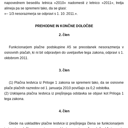
napovednem besedilu letnica »2010« nadomesti z letnico »2011«, tretja
alineja pa se spremeni tako, da se glasi:
»– 1/3 nesorazmerja se odpravi s 1. 10. 2011.«.
PREHODNE IN KONČNE DOLOČBE
2. člen
Funkcionarjem plačne podskupine A5 se preostanek nesorazmerja v
osnovnih plačah, ki ni bil odpravljen do uveljavitve tega zakona, odpravi s 1.
oktobrom 2011.
3. člen
(1) Plačna lestvica iz Priloge 1 zakona se spremeni tako, da se osnovne
plače plačnih razredov od 1. januarja 2010 povišajo za 0,2 odstotka.
(2) Usklajena plačna lestvica iz prejšnjega odstavka se objavi kot Priloga 1
tega zakona.
4. člen
Glede na uskladitev plačne lestvice iz prejšnjega člena se funkcionarjem