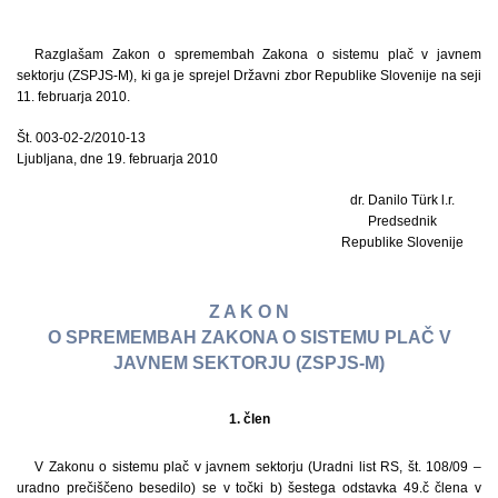
Razglašam Zakon o spremembah Zakona o sistemu plač v javnem
sektorju (ZSPJS-M), ki ga je sprejel Državni zbor Republike Slovenije na seji
11. februarja 2010.
Št. 003-02-2/2010-13
Ljubljana, dne 19. februarja 2010
dr. Danilo Türk l.r.
Predsednik
Republike Slovenije
Z A K O N
O SPREMEMBAH ZAKONA O SISTEMU PLAČ V
JAVNEM SEKTORJU (ZSPJS-M)
1. člen
V Zakonu o sistemu plač v javnem sektorju (Uradni list RS, št. 108/09 –
uradno prečiščeno besedilo) se v točki b) šestega odstavka 49.č člena v