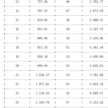
|      13      |    757,26    |      46       |    2.762,77   
+--------------+--------------+---------------+---------------
|      14      |    787,55    |      47       |    2.873,29   
+--------------+--------------+---------------+---------------
|      15      |    819,06    |      48       |    2.988,22   
+--------------+--------------+---------------+---------------
|      16      |    851,81    |      49       |    3.107,75   
+--------------+--------------+---------------+---------------
|      17      |    885,90    |      50       |    3.232,06   
+--------------+--------------+---------------+---------------
|      18      |    921,33    |      51       |    3.361,34   
+--------------+--------------+---------------+---------------
|      19      |    958,18    |      52       |    3.495,80   
+--------------+--------------+---------------+---------------
|      20      |    996,50    |      53       |    3.635,62   
+--------------+--------------+---------------+---------------
|      21      |   1.036,37   |      54       |    3.781,06   
+--------------+--------------+---------------+---------------
|      22      |   1.077,82   |      55       |    3.932,29   
+--------------+--------------+---------------+---------------
|      23      |   1.120,93   |      56       |    4.089,57   
+--------------+--------------+---------------+---------------
|      24      |   1.165,78   |      57       |    4.253,18   
+--------------+--------------+---------------+---------------