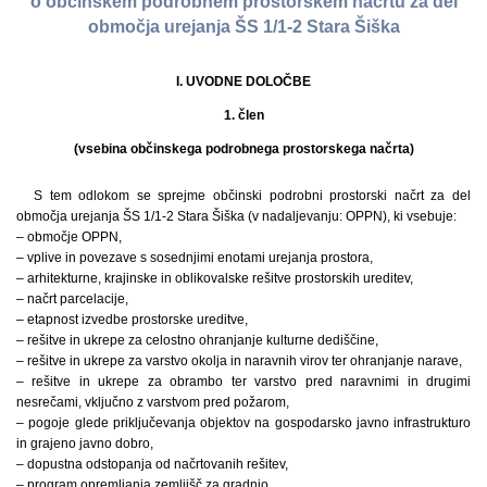
o občinskem podrobnem prostorskem načrtu za del
območja urejanja ŠS 1/1-2 Stara Šiška
I. UVODNE DOLOČBE
1. člen
(vsebina občinskega podrobnega prostorskega načrta)
S tem odlokom se sprejme občinski podrobni prostorski načrt za del
območja urejanja ŠS 1/1-2 Stara Šiška (v nadaljevanju: OPPN), ki vsebuje:
– območje OPPN,
– vplive in povezave s sosednjimi enotami urejanja prostora,
– arhitekturne, krajinske in oblikovalske rešitve prostorskih ureditev,
– načrt parcelacije,
– etapnost izvedbe prostorske ureditve,
– rešitve in ukrepe za celostno ohranjanje kulturne dediščine,
– rešitve in ukrepe za varstvo okolja in naravnih virov ter ohranjanje narave,
– rešitve in ukrepe za obrambo ter varstvo pred naravnimi in drugimi
nesrečami, vključno z varstvom pred požarom,
– pogoje glede priključevanja objektov na gospodarsko javno infrastrukturo
in grajeno javno dobro,
– dopustna odstopanja od načrtovanih rešitev,
– program opremljanja zemljišč za gradnjo,