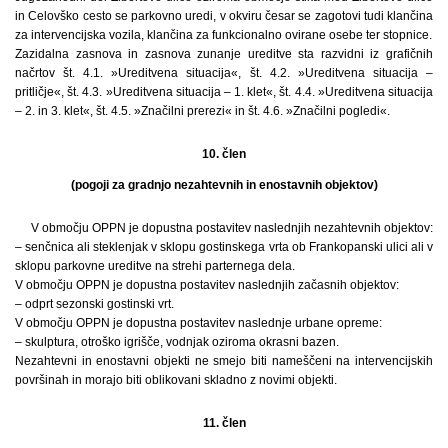
in Celovško cesto se parkovno uredi, v okviru česar se zagotovi tudi klančina
za intervencijska vozila, klančina za funkcionalno ovirane osebe ter stopnice.
Zazidalna zasnova in zasnova zunanje ureditve sta razvidni iz grafičnih
načrtov št. 4.1. »Ureditvena situacija«, št. 4.2. »Ureditvena situacija –
pritličje«, št. 4.3. »Ureditvena situacija – 1. klet«, št. 4.4. »Ureditvena situacija
– 2. in 3. klet«, št. 4.5. »Značilni prerezi« in št. 4.6. »Značilni pogledi«.
10. člen
(pogoji za gradnjo nezahtevnih in enostavnih objektov)
V območju OPPN je dopustna postavitev naslednjih nezahtevnih objektov:
– senčnica ali steklenjak v sklopu gostinskega vrta ob Frankopanski ulici ali v
sklopu parkovne ureditve na strehi parternega dela.
V območju OPPN je dopustna postavitev naslednjih začasnih objektov:
– odprt sezonski gostinski vrt.
V območju OPPN je dopustna postavitev naslednje urbane opreme:
– skulptura, otroško igrišče, vodnjak oziroma okrasni bazen.
Nezahtevni in enostavni objekti ne smejo biti nameščeni na intervencijskih
površinah in morajo biti oblikovani skladno z novimi objekti.
11. člen