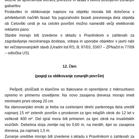
gabaritov.
Postavitev in oblikovanje napisov na objektu morata biti določena v
arhitekturnih načrtih fasad. Na jugozahodni fasadi previsnega dela objekta
ob Celovški cesti je na celotni površini možno namestiti večji elektronski
reklamni pano.
Stavbe morajo biti izvedene s skladu s Pravilnikom o zahtevah za
zagotavljanje neoviranega dostopa, vstopa in uporabe objektov v javni rabi
ter večstanovanjskih stavb (Uradni list RS, št. 97/03, 33/07 – ZPNačrt in 77/09
– odločba US).
12. člen
(pogoji za oblikovanje zunanjih površin)
Pešpoti, ploščadi in klančine so tlakovane in opremljene z mikrourbano
opremo in primerno osvetljene. Na novo zasajena drevesa morajo imeti
minimalni prsni obseg 20 cm.
Na stanovanjsko enoto je treba na ozelenjeni strehi parternega dela urediti
najmanj 15 m² zelenih površin s prostorom za igro mlajših otrok do 12 let v
velikosti 400 m². Del igral mora biti primeren za igro otrok na invalidskih
vozičkih. Debelina sloja zemlje naj bo 0,60 m, na mestih, kjer so zasajena
drevesa, pa najmanj 1,5 m.
Zunanje ureditve morajo biti izvedene s skladu s Pravilnikom o zahtevah za