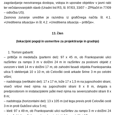
zagotavljanje neoviranega dostopa, vstopa in uporabe objektov v javni rabi
ter večstanovanjskih stavb (Uradni list RS, št. 97/03, 33/07 – ZPNačrt in 77/09
– odločba US).
Zasnova zunanje ureditve je razvidna iz grafičnega načrta št. 4.1.
»Ureditvena situacija« in št. 4.2. »Ureditvena situacija – pritličje«.
13. člen
(lokacijski pogoji in usmeritve za projektiranje in gradnjo)
1. Tlorisni gabariti:
– pritličje in medetaža (parterni del): 97 x 45 m, ob Frankopanski ulici
razširitev za rampo 3 m v dolžini 24 m in razširitev za poslovni objekt z
uvozom v kleti 14 m v dolžini 17 m, ob zahodni fasadi objekta Frankopanska
ulica 5 steklenjak 10 x 10 m, ob Celovški cesti arkade širine 3 m po celotni
višini;
– nadstropja (vertikalni del): 17 x 17 m, lože 17 x 1,5 m na jugovzhodni strani,
viseči vrtovi med njima na jugovzhodni strani 8 x 8 m, dvigala s
predprostorom in instalacijskimi jaški med njima na severozahodni strani 8 x
8 m;
– nadstropja (horizontalni del): 13 x 105 m (od tega previs proti Celovški cesti
3 m in proti Gubčevi ulica 5 m);
– kleti: 97 x 49 m, ob Frankopanski ulici razširitev za rampo 3 m v dolžini 24