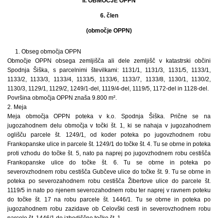
II. OBMOČJE OPPN
6. člen
(območje OPPN)
1. Obseg območja OPPN
Območje OPPN obsega zemljišča ali dele zemljišč v katastrski občini
Spodnja Šiška, s parcelnimi številkami: 1131/1, 1131/3, 1131/5, 1133/1,
1133/2, 1133/3, 1133/4, 1133/5, 1133/6, 1133/7, 1133/8, 1130/1, 1130/2,
1130/3, 1129/1, 1129/2, 1249/1-del, 1119/4-del, 1119/5, 1172-del in 1128-del.
Površina območja OPPN znaša 9.800 m².
2. Meja
Meja območja OPPN poteka v k.o. Spodnja Šiška. Prične se na
jugozahodnem delu območja v točki št. 1, ki se nahaja v jugozahodnem
oglišču parcele št. 1249/1, od koder poteka po jugovzhodnem robu
Frankopanske ulice in parcele št. 1249/1 do točke št. 4. Tu se obrne in poteka
proti vzhodu do točke št. 5, nato pa naprej po jugovzhodnem robu cestišča
Frankopanske ulice do točke št. 6. Tu se obrne in poteka po
severovzhodnem robu cestišča Gubčeve ulice do točke št. 9. Tu se obrne in
poteka po severozahodnem robu cestišča Žibertove ulice do parcele št.
1119/5 in nato po njenem severozahodnem robu ter naprej v ravnem poteku
do točke št. 17 na robu parcele št. 1446/1. Tu se obrne in poteka po
jugozahodnem robu zazidave ob Celovški cesti in severovzhodnem robu
parcele št. 1446/1 do izhodiščne točke št. 1.