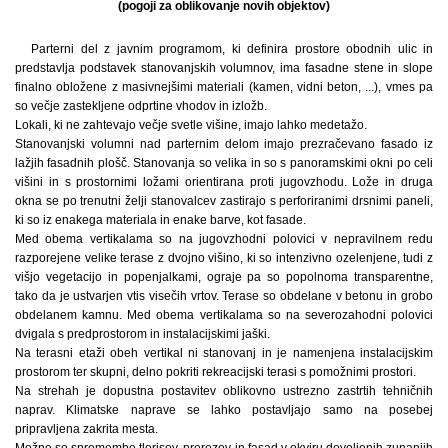
(pogoji za oblikovanje novih objektov)
Parterni del z javnim programom, ki definira prostore obodnih ulic in
predstavlja podstavek stanovanjskih volumnov, ima fasadne stene in slope
finalno obložene z masivnejšimi materiali (kamen, vidni beton, ...), vmes pa
so večje zastekljene odprtine vhodov in izložb.
Lokali, ki ne zahtevajo večje svetle višine, imajo lahko medetažo.
Stanovanjski volumni nad parternim delom imajo prezračevano fasado iz
lažjih fasadnih plošč. Stanovanja so velika in so s panoramskimi okni po celi
višini in s prostornimi ložami orientirana proti jugovzhodu. Lože in druga
okna se po trenutni želji stanovalcev zastirajo s perforiranimi drsnimi paneli,
ki so iz enakega materiala in enake barve, kot fasade.
Med obema vertikalama so na jugovzhodni polovici v nepravilnem redu
razporejene velike terase z dvojno višino, ki so intenzivno ozelenjene, tudi z
višjo vegetacijo in popenjalkami, ograje pa so popolnoma transparentne,
tako da je ustvarjen vtis visečih vrtov. Terase so obdelane v betonu in grobo
obdelanem kamnu. Med obema vertikalama so na severozahodni polovici
dvigala s predprostorom in instalacijskimi jaški.
Na terasni etaži obeh vertikal ni stanovanj in je namenjena instalacijskim
prostorom ter skupni, delno pokriti rekreacijski terasi s pomožnimi prostori.
Na strehah je dopustna postavitev oblikovno ustrezno zastrtih tehničnih
naprav. Klimatske naprave se lahko postavljajo samo na posebej
pripravljena zakrita mesta.
Možne so spremembe tlorisov, prerezov in fasad v okviru dovoljenih zunanjih