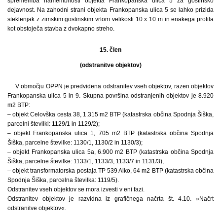
sprememba namembnosti objekta Frankopanska ulica 5 za gostinsko
dejavnost. Na zahodni strani objekta Frankopanska ulica 5 se lahko prizida
steklenjak z zimskim gostinskim vrtom velikosti 10 x 10 m in enakega profila
kot obstoječa stavba z dvokapno streho.
15. člen
(odstranitve objektov)
V območju OPPN je predvidena odstranitev vseh objektov, razen objektov
Frankopanska ulica 5 in 9. Skupna površina odstranjenih objektov je 8.920
m2 BTP:
– objekt Celovška cesta 38, 1.315 m2 BTP (katastrska občina Spodnja Šiška,
parcelni številki: 1129/1 in 1129/2);
– objekt Frankopanska ulica 1, 705 m2 BTP (katastrska občina Spodnja
Šiška, parcelne številke: 1130/1, 1130/2 in 1130/3);
– objekt Frankopanska ulica 5a, 6.900 m2 BTP (katastrska občina Spodnja
Šiška, parcelne številke: 1133/1, 1133/3, 1133/7 in 1131/3),
– objekt transformatorska postaja TP 539 Alko, 64 m2 BTP (katastrska občina
Spodnja Šiška, parcelna številka: 1119/5).
Odstranitev vseh objektov se mora izvesti v eni fazi.
Odstranitev objektov je razvidna iz grafičnega načrta št. 4.10. »Načrt
odstranitve objektov«.