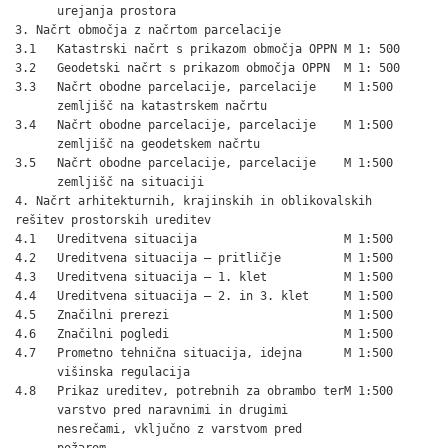
      urejanja prostora

3. Načrt območja z načrtom parcelacije

3.1   Katastrski načrt s prikazom območja OPPN M 1: 500

3.2   Geodetski načrt s prikazom območja OPPN  M 1: 500

3.3   Načrt obodne parcelacije, parcelacije    M 1:500

      zemljišč na katastrskem načrtu

3.4   Načrt obodne parcelacije, parcelacije    M 1:500

      zemljišč na geodetskem načrtu

3.5   Načrt obodne parcelacije, parcelacije    M 1:500

      zemljišč na situaciji

4. Načrt arhitekturnih, krajinskih in oblikovalskih

rešitev prostorskih ureditev

4.1   Ureditvena situacija                     M 1:500

4.2   Ureditvena situacija – pritličje         M 1:500

4.3   Ureditvena situacija – 1. klet           M 1:500

4.4   Ureditvena situacija – 2. in 3. klet     M 1:500

4.5   Značilni prerezi                         M 1:500

4.6   Značilni pogledi                         M 1:500

4.7   Prometno tehnična situacija, idejna      M 1:500

      višinska regulacija

4.8   Prikaz ureditev, potrebnih za obrambo terM 1:500

      varstvo pred naravnimi in drugimi

      nesrečami, vključno z varstvom pred

      požarom
