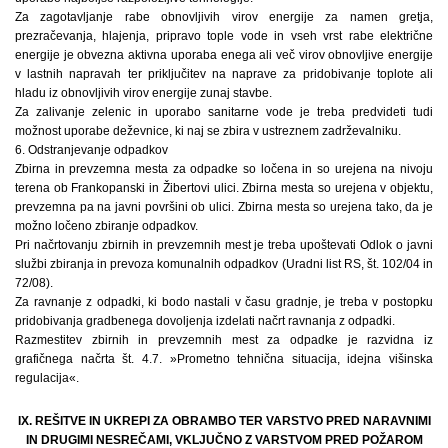
Za zagotavljanje rabe obnovljivih virov energije za namen gretja,
prezračevanja, hlajenja, pripravo tople vode in vseh vrst rabe električne
energije je obvezna aktivna uporaba enega ali več virov obnovljive energije
v lastnih napravah ter priključitev na naprave za pridobivanje toplote ali
hladu iz obnovljivih virov energije zunaj stavbe.
Za zalivanje zelenic in uporabo sanitarne vode je treba predvideti tudi
možnost uporabe deževnice, ki naj se zbira v ustreznem zadrževalniku.
6. Odstranjevanje odpadkov
Zbirna in prevzemna mesta za odpadke so ločena in so urejena na nivoju
terena ob Frankopanski in Žibertovi ulici. Zbirna mesta so urejena v objektu,
prevzemna pa na javni površini ob ulici. Zbirna mesta so urejena tako, da je
možno ločeno zbiranje odpadkov.
Pri načrtovanju zbirnih in prevzemnih mest je treba upoštevati Odlok o javni
službi zbiranja in prevoza komunalnih odpadkov (Uradni list RS, št. 102/04 in
72/08).
Za ravnanje z odpadki, ki bodo nastali v času gradnje, je treba v postopku
pridobivanja gradbenega dovoljenja izdelati načrt ravnanja z odpadki.
Razmestitev zbirnih in prevzemnih mest za odpadke je razvidna iz
grafičnega načrta št. 4.7. »Prometno tehnična situacija, idejna višinska
regulacija«.
IX. REŠITVE IN UKREPI ZA OBRAMBO TER VARSTVO PRED NARAVNIMI
IN DRUGIMI NESREČAMI, VKLJUČNO Z VARSTVOM PRED POŽAROM