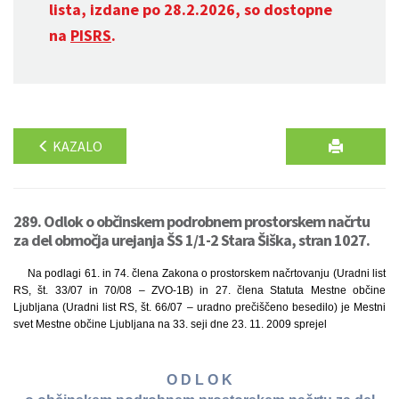
lista, izdane po 28.2.2026, so dostopne
na
PISRS
.
KAZALO
289. Odlok o občinskem podrobnem prostorskem načrtu
za del območja urejanja ŠS 1/1-2 Stara Šiška, stran 1027.
Na podlagi 61. in 74. člena Zakona o prostorskem načrtovanju (Uradni list
RS, št. 33/07 in 70/08 – ZVO-1B) in 27. člena Statuta Mestne občine
Ljubljana (Uradni list RS, št. 66/07 – uradno prečiščeno besedilo) je Mestni
svet Mestne občine Ljubljana na 33. seji dne 23. 11. 2009 sprejel
O D L O K