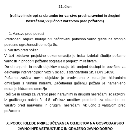
21. člen
(rešitve in ukrepi za obrambo ter varstvo pred naravnimi in drugimi
nesrečami, vključno z varstvom pred požarom)
1. Varstvo pred potresi
Predvideni objekti morajo biti načrtovani potresno varno glede na stopnjo
potresne ogroženosti območja 8c.
2. Varstvo pred požari
V fazi izdelave projektne dokumentacije je treba izdelati študijo požarne
varnosti in pridobiti požarno soglasje k projektnim rešitvam.
Do ohranjenih in novih objektov morajo biti urejeni dostopi in površine za
delovanje intervencijskih vozil v skladu s standardom SIST DIN 14090.
Požarna zaščita novih objektov je predvidena z zunanjim hidrantnim
omrežjem s talnimi hidranti. Začetnemu gašenju požara je namenjeno
notranje hidrantno omrežje.
Rešitve in ukrepi za varstvo pred naravnimi in drugimi nesrečami so razvidni
iz grafičnega načrta št. 4.8. »Prikaz ureditev, potrebnih za obrambo ter
varstvo pred naravnimi in drugimi nesrečami, vključno z varstvom pred
požarom«.
X. POGOJI GLEDE PRIKLJUČEVANJA OBJEKTOV NA GOSPODARSKO
JAVNO INFRASTRUKTURO IN GRAJENO JAVNO DOBRO