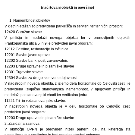
(načrtovani objekti in površine)
1. Namembnost objektov
V kletnih etažah so predvidena parkirišča in servisni ter tehnični prostori:
12420 Garažne stavbe
V pritličju in medetaži novega objekta ter v prenovljenih objektih
Frankopanska ulica 5 in 9 je predviden javni program:
12112 Gostilne, restavracije in točilnice
12201 Stavbe javne uprave
12202 Stavbe bank, pošt, zavarovalnic
12203 Druge upravne in pisarniške stavbe
12301 Trgovske stavbe
12304 Stavbe za druge storitvene dejavnosti.
V nadstropjih novega objekta, z izjemo dela horizontale ob Celovški cesti, je
predvidena izključno stanovanjska namembnost, v njegovem pritličju in
medetaži pa stanovanjski vhodi ter vertikalna jedra:
11221 Tri- in večstanovanjske stavbe.
V nadstropjih novega objekta je v delu horizontale ob Celovški cesti
predviden javni program:
12203 Druge upravne in pisarniške stavbe.
2. Zazidalna zasnova
V območju OPPN je predviden nizek parterni del, na katerega sta
postavljena dva vertikalna in horizontalen stavbni volumen.