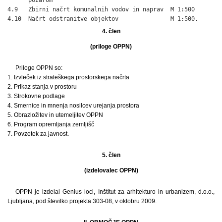
4.9   Zbirni načrt komunalnih vodov in naprav  M 1:500

4.10  Načrt odstranitve objektov               M 1:500.
4. člen
(priloge OPPN)
Priloge OPPN so:
1. Izvleček iz strateškega prostorskega načrta
2. Prikaz stanja v prostoru
3. Strokovne podlage
4. Smernice in mnenja nosilcev urejanja prostora
5. Obrazložitev in utemeljitev OPPN
6. Program opremljanja zemljišč
7. Povzetek za javnost.
5. člen
(izdelovalec OPPN)
OPPN je izdelal Genius loci, Inštitut za arhitekturo in urbanizem, d.o.o.,
Ljubljana, pod številko projekta 303-08, v oktobru 2009.