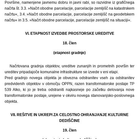
Površine, namenjene javnemu dobru in javni rabi, so razvidne iz grafičnega
načrta št. 3.3. »Načrt obodne parcelacije, parcelacije zemljišč na katastrskem
načrtu«, 3.4. »Načrt obodne parcelacije, parcelacije zemljišč na geodetskem
načrtu« in 3.5. »Načrt obodne parcelacije, parcelacije zemljišč na situaciji«.
VI. ETAPNOST IZVEDBE PROSTORSKE UREDITVE
18. člen
(etapnost gradnje)
Načrtovana gradnja objektov, ureditve zunanjih in prometnih površin ter
ureditev pripadajoče komunalne infrastrukture se izvede v eni etapi.
Pred gradnjo novega objekta je obvezna odstranitev vseh za odstranitev
predvidenih objektov v območju OPPN, razen transformatorske postaje TP
539 Alko, ki jo je treba odstraniti najkasneje po začetku delovanja nove
transformatorske postaje, urejene v okviru novega stanovanjsko-poslovnega
objekta.
VII. REŠITVE IN UKREPI ZA CELOSTNO OHRANJANJE KULTURNE
DEDIŠČINE
19. člen