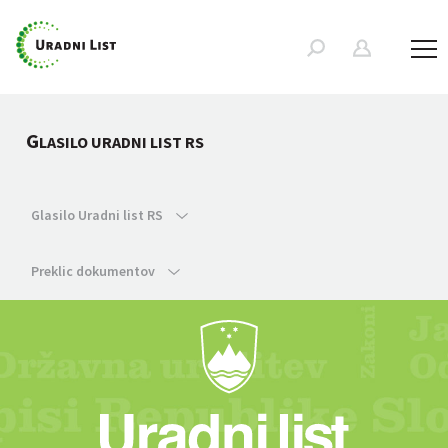
G
LASILO URADNI LIST RS
Glasilo Uradni list RS
Preklic dokumentov