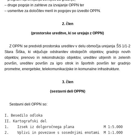
– druge pogoje in zahteve za izvajanje OPPN ter
– usmeritve za določitev meril in pogojev po izvedbi OPPN.
2. člen
(prostorske ureditve, ki se urejajo z OPPN)
Z OPPN se predvidi prostorska ureditev v delu območja urejanja ŠS 1/1-2
Stara Šiška, ki vključuje odstranitev obstoječih objektov, gradnjo novih
objektov, prenovo in rekonstrukcijo objektov, ureditev utrjenih in zelenih
površin, ureditev površin za igro otrok in športnih površin ter gradnjo
prometne, energetske, telekomunikacijske in komunalne infrastrukture.
3. člen
(sestavni deli OPPN)
Sestavni deli OPPN so:
I. Besedilo odloka

II. Kartografski del

1.    Izsek iz dolgoročnega plana              M 1:5.000

2.    Vplivi in povezave s sosednjimi enotami  M 1:1.000
