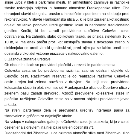
skrije uvoz v kleti s parkirnimi mesti. Tri arhitekturno zanimive in raznolike
stavbe ustvarjajo prijetno in humano atmosfero Frankopanske ulice. Obe
ohranjeni stavbi obogatita prostor s historičnim spominom na obdobje pred
rekonstrukcijo. V stavbi Frankopanska ulica 5, ki je bila zgrajena kot gostinski
objekt, se lahko ponovno uredi gostinski lokal in nadomesti tradicionalno
gostilno Keršič, ki bo zaradi predvidene razširitve Celovške ceste
odstranjena. Na zahodni, slabo oblikovani fasadi, se prizida steklenjak 10 x
10 m, ki ima enak prečni profil kot obstoječa stavba z dvokapno streho. V
steklenjaku se uredi zimski gostinski vrt, pred njim pa se lahko uredi letni
gostinski vrt kot del vstopne piazzette v nakupovalno galerijo.
3. Zasnova zunanje ureditve
Ob obodnih ulicah so predvideni pločniki z drevesi in parkirna mesta.
Celovška cesta se bo predvidoma razširila, zato se odstrani objekte ob
Celovški cesti. Razširitveni rezervat je do realizacije razširitve Celovške
ceste urejen kot zelena površina z drevjem. Na liniji med predvideno
kolesarsko stezo in pločnikom se od Frankopanske ulice do Žibertove ulice v
zelenem pasu zasadi drevored. Vzdolž predvidene kolesarske steze in
pločnika razširjene Celovške ceste so v novem objektu predvidene javne
arkade.
Na strehi parternega dela je predvidena ureditev internega parka za
stanovalce z igriščem za najmlajše otroke.
Na vstopu v nakupovalno galerijo s Celovške ceste je piazzetta, ki je v celoti
ozelenjena z drevjem, na njej pa je urejen gostinski vrt.
Jugozahodni del Žibertove ulice oziroma območje stika med Žibertovo ulico