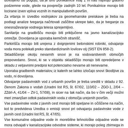
dovoljeno ob pogoju, da je dno ponikalnice vsaj 1 m nad najvišjo gladino
podzemne vode, glede na povprečje zadnjih 10 let. Ponikalnice morajo biti
locirane izven vpliva voznih in manipulativnih površin.
Za vrtanja in izvedbo vodnjakov za geomehanske preiskave je treba na
podlagi analize tveganja načrtovati zaščitne ukrepe tako, da je tveganje za
onesnaževanje vodnega telesa sprejemljivo.
Sanitarije na gradbišču morajo biti priključene na javno kanalizacijsko
omrežje. Dovoljena je uporaba kemičnih stranišč.
Parkirišča morajo biti urejena z dvignjenimi betonskimi robniki, odvajanje
voda mora potekati preko standardiziranih lovilcev olj (SIST EN 858-2).
Skladiščenje okolju nevarnih snovi je na vodovarstvenih območjih
prepovedano. Snovi, ki se v objektu skladiščijo morajo biti opredeljene v
skladu z veljavnimi predpisi kot potencialno nevarne ali nenevarne.
Uporaba gradbenih materialov, iz katerih se lahko izločajo snovi škodljive za
vodo, ni dovoljena.
Odvajanje padavinskih vod z urbanih površin je treba urediti v skladu z 92.
členom Zakona o vodah (Uradni list RS, št. 67/02, 110/02 – ZGO-1, 2/04 –
ZZdrl-A, 41/04 – ZV-1, 57/08), in sicer na tak način, da bo v čim večji možni
meri zmanjšan odtok padavinskih voda z območja urejenih površin.
Vse padavinske vode z javnih cest morajo biti speljane in očiščene na način,
kot to predvideva Uredba o emisiji snovi pri odvajanju padavinske vode z
javnih cest (Uradni list RS, št. 47/05).
Vse komunalne odpadne vode in morebitne tehnološke odpadne vode se
mora odvajati v kanalizacijske odvodne sisteme, ki morajo poleg zbirnega in