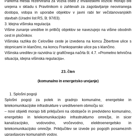
Parkirna mesta rezervirana za vozila oseb z invalidskimi vozički morajo biti
urejena v skladu s Pravilnikom o zahtevah za zagotavljanje neoviranega
dostopa, vstopa in uporabe objektov v javni rabi ter večstanovanjskih
stavbah (Uradni list RS, št. 97/03).
3. Idejna višinska regulacija
Višine zunanje ureditve in pritličij objektov se navezujejo na višine obodnih
cest in pločnikov.
Višinska razlika do Celovške ceste je izvedena na koncu Žibertove ulice s
stopnicami in klančino, na koncu Frankopanske ulice pa s klančino.
Višinska ureditev je razvidna iz grafičnega načrta št. 4.7. »Prometno tehnična
situacija, idejna višinska regulacija«.
23. člen
(komunalno in energetsko urejanje)
1. Splošni pogoji
Splošni pogoji za potek in gradnjo komunalne, energetske in
telekomunikacijske infrastrukture v ureditvenem območju so:
– novi objekti morajo biti priključeni na obstoječe in predvideno komunalno,
energetsko in telekomunikacijsko infrastrukturno omrežje, in sicer
kanalizacijsko, vodovodno, vročevodno, elektroenergetsko in
telekomunikacijsko omrežje. Priključitev se izvede po pogojih posameznih
upravljavcev komunalnih vodov,