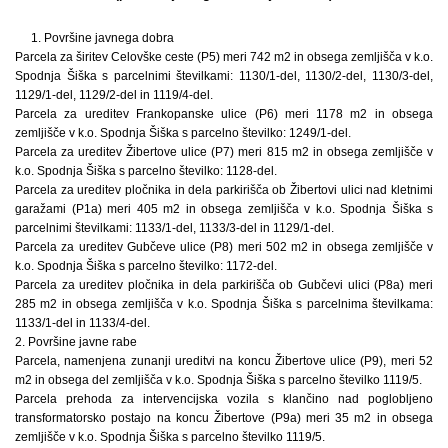
1. Površine javnega dobra
Parcela za širitev Celovške ceste (P5) meri 742 m2 in obsega zemljišča v k.o.
Spodnja Šiška s parcelnimi številkami: 1130/1-del, 1130/2-del, 1130/3-del,
1129/1-del, 1129/2-del in 1119/4-del.
Parcela za ureditev Frankopanske ulice (P6) meri 1178 m2 in obsega
zemljišče v k.o. Spodnja Šiška s parcelno številko: 1249/1-del.
Parcela za ureditev Žibertove ulice (P7) meri 815 m2 in obsega zemljišče v
k.o. Spodnja Šiška s parcelno številko: 1128-del.
Parcela za ureditev pločnika in dela parkirišča ob Žibertovi ulici nad kletnimi
garažami (P1a) meri 405 m2 in obsega zemljišča v k.o. Spodnja Šiška s
parcelnimi številkami: 1133/1-del, 1133/3-del in 1129/1-del.
Parcela za ureditev Gubčeve ulice (P8) meri 502 m2 in obsega zemljišče v
k.o. Spodnja Šiška s parcelno številko: 1172-del.
Parcela za ureditev pločnika in dela parkirišča ob Gubčevi ulici (P8a) meri
285 m2 in obsega zemljišča v k.o. Spodnja Šiška s parcelnima številkama:
1133/1-del in 1133/4-del.
2. Površine javne rabe
Parcela, namenjena zunanji ureditvi na koncu Žibertove ulice (P9), meri 52
m2 in obsega del zemljišča v k.o. Spodnja Šiška s parcelno številko 1119/5.
Parcela prehoda za intervencijska vozila s klančino nad poglobljeno
transformatorsko postajo na koncu Žibertove (P9a) meri 35 m2 in obsega
zemljišče v k.o. Spodnja Šiška s parcelno številko 1119/5.