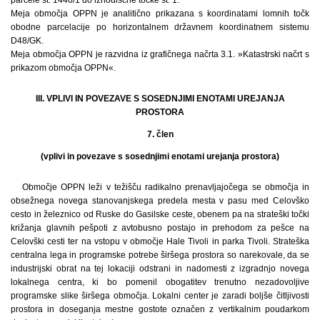
Meja območja OPPN je analitično prikazana s koordinatami lomnih točk
obodne parcelacije po horizontalnem državnem koordinatnem sistemu
D48/GK.
Meja območja OPPN je razvidna iz grafičnega načrta 3.1. »Katastrski načrt s
prikazom območja OPPN«.
III. VPLIVI IN POVEZAVE S SOSEDNJIMI ENOTAMI UREJANJA
PROSTORA
7. člen
(vplivi in povezave s sosednjimi enotami urejanja prostora)
Območje OPPN leži v težišču radikalno prenavljajočega se območja in
obsežnega novega stanovanjskega predela mesta v pasu med Celovško
cesto in železnico od Ruske do Gasilske ceste, obenem pa na strateški točki
križanja glavnih pešpoti z avtobusno postajo in prehodom za pešce na
Celovški cesti ter na vstopu v območje Hale Tivoli in parka Tivoli. Strateška
centralna lega in programske potrebe širšega prostora so narekovale, da se
industrijski obrat na tej lokaciji odstrani in nadomesti z izgradnjo novega
lokalnega centra, ki bo pomenil obogatitev trenutno nezadovoljive
programske slike širšega območja. Lokalni center je zaradi boljše čitljivosti
prostora in doseganja mestne gostote označen z vertikalnim poudarkom