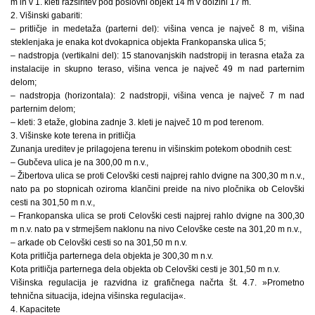
m in v 1. kleti razširitev pod poslovni objekt 14 m v dolžini 17 m.
2. Višinski gabariti:
– pritličje in medetaža (parterni del): višina venca je največ 8 m, višina
steklenjaka je enaka kot dvokapnica objekta Frankopanska ulica 5;
– nadstropja (vertikalni del): 15 stanovanjskih nadstropij in terasna etaža za
instalacije in skupno teraso, višina venca je največ 49 m nad parternim
delom;
– nadstropja (horizontala): 2 nadstropji, višina venca je največ 7 m nad
parternim delom;
– kleti: 3 etaže, globina zadnje 3. kleti je največ 10 m pod terenom.
3. Višinske kote terena in pritličja
Zunanja ureditev je prilagojena terenu in višinskim potekom obodnih cest:
– Gubčeva ulica je na 300,00 m n.v.,
– Žibertova ulica se proti Celovški cesti najprej rahlo dvigne na 300,30 m n.v.,
nato pa po stopnicah oziroma klančini preide na nivo pločnika ob Celovški
cesti na 301,50 m n.v.,
– Frankopanska ulica se proti Celovški cesti najprej rahlo dvigne na 300,30
m n.v. nato pa v strmejšem naklonu na nivo Celovške ceste na 301,20 m n.v.,
– arkade ob Celovški cesti so na 301,50 m n.v.
Kota pritličja parternega dela objekta je 300,30 m n.v.
Kota pritličja parternega dela objekta ob Celovški cesti je 301,50 m n.v.
Višinska regulacija je razvidna iz grafičnega načrta št. 4.7. »Prometno
tehnična situacija, idejna višinska regulacija«.
4. Kapacitete