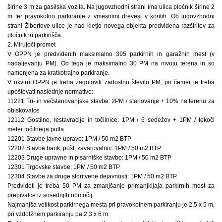
širine 3 m za gasilska vozila. Na jugovzhodni strani ima ulica pločnik širine 2
m ter pravokotno parkiranje z vmesnimi drevesi v koritih. Ob jugovzhodni
strani Žibertove ulice je nad kletjo novega objekta predvidena razširitev za
pločnik in parkirišča.
2. Mirujoči promet
V OPPN je predvidenih maksimalno 395 parkirnih in garažnih mest (v
nadaljevanju PM). Od tega je maksimalno 30 PM na nivoju terena in so
namenjena za kratkotrajno parkiranje.
V okviru OPPN je treba zagotoviti zadostno število PM, pri čemer je treba
upoštevati naslednje normative:
11221 Tri- in večstanovanjske stavbe: 2PM / stanovanje + 10% na terenu za
obiskovalce
12112 Gostilne, restavracije in točilnice: 1PM / 6 sedežev + 1PM / tekoči
meter točilnega pulta
12201 Stavbe javne uprave: 1PM / 50 m2 BTP
12202 Stavbe bank, pošt, zavarovalnic: 1PM / 50 m2 BTP
12203 Druge upravne in pisarniške stavbe: 1PM / 50 m2 BTP
12301 Trgovske stavbe: 1PM / 50 m2 BTP
12304 Stavbe za druge storitvene dejavnosti: 1PM / 50 m2 BTP.
Predvideti je treba 50 PM za zmanjšanje primanjkljaja parkirnih mest za
prebivalce iz sosednjih območij.
Najmanjša velikost parkirnega mesta pri pravokotnem parkiranju je 2,5 x 5 m,
pri vzdolžnem parkiranju pa 2,3 x 6 m.