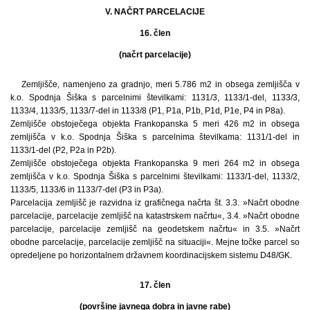
V. NAČRT PARCELACIJE
16. člen
(načrt parcelacije)
Zemljišče, namenjeno za gradnjo, meri 5.786 m2 in obsega zemljišča v
k.o. Spodnja Šiška s parcelnimi številkami: 1131/3, 1133/1-del, 1133/3,
1133/4, 1133/5, 1133/7-del in 1133/8 (P1, P1a, P1b, P1d, P1e, P4 in P8a).
Zemljišče obstoječega objekta Frankopanska 5 meri 426 m2 in obsega
zemljišča v k.o. Spodnja Šiška s parcelnima številkama: 1131/1-del in
1133/1-del (P2, P2a in P2b).
Zemljišče obstoječega objekta Frankopanska 9 meri 264 m2 in obsega
zemljišča v k.o. Spodnja Šiška s parcelnimi številkami: 1133/1-del, 1133/2,
1133/5, 1133/6 in 1133/7-del (P3 in P3a).
Parcelacija zemljišč je razvidna iz grafičnega načrta št. 3.3. »Načrt obodne
parcelacije, parcelacije zemljišč na katastrskem načrtu«, 3.4. »Načrt obodne
parcelacije, parcelacije zemljišč na geodetskem načrtu« in 3.5. »Načrt
obodne parcelacije, parcelacije zemljišč na situaciji«. Mejne točke parcel so
opredeljene po horizontalnem državnem koordinacijskem sistemu D48/GK.
17. člen
(površine javnega dobra in javne rabe)