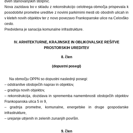
dveh stanovanjskih stolpnic.
Nova zazidava bo v skladu z rekonstrukcijo celotnega območja prispevala k
posodobitvi prometne ureditve z novimi parkirnimi mesti ob obodnih ulicah in
v kleteh novih objektov ter z novo povezavo Frankopanske ulice na Celovško
cesto.
Predvidena je sanacija komunalne infrastrukture.
IV. ARHITEKTURNE, KRAJINSKE IN OBLIKOVALSKE REŠITVE
PROSTORSKIH UREDITEV
8. člen
(dopustni posegi)
Na območju OPPN so dopustni naslednji posegi:
– odstranitve obstoječih naprav in objektov,
– gradnja novih objektov,
– rekonstrukcija, dozidava in sprememba namembnosti obstoječih objektov
Frankopanska ulica 5 in 9,
– gradnja prometne, komunalne, energetske in druge gospodarske
infrastrukture,
– urejanje utrjenih in zelenih zunanjih površin.
9. člen