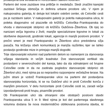
Parterni del nove zazidave ima pritličje in medetažo. Sledi značilni karejski
zazidavi širšega območja in definira urbane prostore ulic. V njem je
nakupovalna galerija, ki deluje kot lokalni oskrbni center, ob Celovški cesti
pa je razstavni salon. V nakupovalni galeriji je pokrita nakupovalna ulica, ki
poteka diagonalno od piazzette ob križišču Celovška–Frankopanska do
vhoda v stanovanjski stolpnici ob križišču Gubčeva–Žibertova. Ob njej so
nanizani večja trgovina z živili, manjše specializirane trgovine in lokali za
storitvene dejavnosti, gostinski lokali, agencije in manjši poslovni prostori. V
prečni smeri je med Frankopansko in Žibertovo ulico predvidena ožja
pasaža. Na križanju obeh komunikacij je manjša razširitev, kjer se lahko
postavijo gostinske mize in prirejajo manjši dogodki.
Trije stanovanjski volumni nad parternim delom so namenjeni za stanovanja
višjega standarda in večjih kvadratur. Dve stanovanjski vertikali sta
postavljeni v severovzhodni del kareja, tako da sta odmaknjeni od hrupne
Celovške ceste in da ne zastirata pogledov stanovanjski stolpnici ob
Žibertovi ulici, med njima pa so nepravilno razporejene večetažne terase. Na
južni strani je vzdolž Frankopanske ulice na parterni del postavljena
stanovanjska horizontala, ki se na Gubčevi ulici in proti Celovški konča z
manjšim previsom. V delu horizontale proti Celovški cesti so, zaradi večje
izpostavljenosti proti hrupu, pisarniški prostori.
Ob Frankopanski ulici sta ohranjeni obe obstoječi poslovni stavbi
Frankopanska ulica 5 in 9. Med njima je kot del parternega stavbnega
volumna dodana še nova modernistično oblikovana poslovna stavba, ki