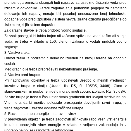
prenosnega omrežja obsegati tudi naprave za ustrezno čiščenje voda pred
izlitjem v odvodnike. Zaradi zagotavljanja potrebnih pogojev za nemoteno
delovanje teh naprav, morajo biti posebej onesnažene torej tehnološke
odpadne vode pred izpustom v sistem nevtralizirane oziroma predčiščene do
tiste mere, ki jih sistem dopušča.
Za garažne stavbe je treba pridobiti vodno soglasje.
Za vsak poseg, ki bi lahko trajno ali začasno vplival na vodni režim ali stanje
voda, je treba v skladu s 150. členom Zakona o vodah pridobiti vodno
soglasje.
3. Varstvo zraka
Odvod zraka iz podzemnih delov bo izveden na nivoju terena ob obodnih
cestah.
Med gradnjo je treba preprečevati nekontrolirano prašenje.
4. Varstvo pred hrupom
Pri načrtovanju objektov je treba upoštevati Uredbo o mejnih vrednostih
kazalcev hrupa v okolju (Uradni list RS, št. 105/05, 34/08). Okna v
stanovanjskem in poslovnem delu morajo imeti zvočno izolacijo Rw=35 dBA.
Za vire hrupa je treba v času intenzivnih gradbenih del izvajati meritve hrupa.
V primeru, da bi meritve pokazale preseganje dovoljenih ravni hrupa, je
treba zagotoviti ustrezne dodatne zaščitne ukrepe.
5. Racionalna raba energije in naravnih virov
V predvidenih objektih je treba zagotoviti učinkovito rabo vseh vrst energije
in rabo obnovljivih virov energije v skladu z veljavno zakonodajo in z
uporabo najboljše razpoložljive tehnologije.