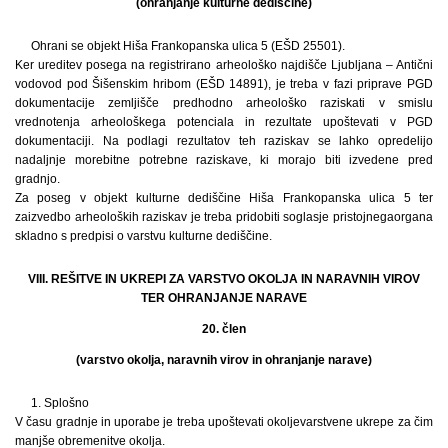
(ohranjanje kulturne dediščine)
Ohrani se objekt Hiša Frankopanska ulica 5 (EŠD 25501).
Ker ureditev posega na registrirano arheološko najdišče Ljubljana – Antični
vodovod pod Šišenskim hribom (EŠD 14891), je treba v fazi priprave PGD
dokumentacije zemljišče predhodno arheološko raziskati v smislu
vrednotenja arheološkega potenciala in rezultate upoštevati v PGD
dokumentaciji. Na podlagi rezultatov teh raziskav se lahko opredelijo
nadaljnje morebitne potrebne raziskave, ki morajo biti izvedene pred
gradnjo.
Za poseg v objekt kulturne dediščine Hiša Frankopanska ulica 5 ter
zaizvedbo arheoloških raziskav je treba pridobiti soglasje pristojnegaorgana
skladno s predpisi o varstvu kulturne dediščine.
VIII. REŠITVE IN UKREPI ZA VARSTVO OKOLJA IN NARAVNIH VIROV
TER OHRANJANJE NARAVE
20. člen
(varstvo okolja, naravnih virov in ohranjanje narave)
1. Splošno
V času gradnje in uporabe je treba upoštevati okoljevarstvene ukrepe za čim
manjše obremenitve okolja.