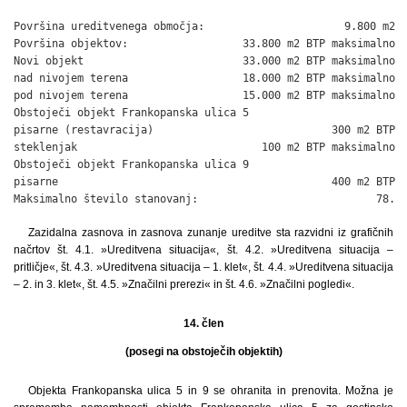
Površina ureditvenega območja:                      9.800 m2

Površina objektov:                  33.800 m2 BTP maksimalno

Novi objekt                         33.000 m2 BTP maksimalno

nad nivojem terena                  18.000 m2 BTP maksimalno

pod nivojem terena                  15.000 m2 BTP maksimalno

Obstoječi objekt Frankopanska ulica 5

pisarne (restavracija)                            300 m2 BTP

steklenjak                             100 m2 BTP maksimalno

Obstoječi objekt Frankopanska ulica 9

pisarne                                           400 m2 BTP

Maksimalno število stanovanj:                            78.
Zazidalna zasnova in zasnova zunanje ureditve sta razvidni iz grafičnih
načrtov št. 4.1. »Ureditvena situacija«, št. 4.2. »Ureditvena situacija –
pritličje«, št. 4.3. »Ureditvena situacija – 1. klet«, št. 4.4. »Ureditvena situacija
– 2. in 3. klet«, št. 4.5. »Značilni prerezi« in št. 4.6. »Značilni pogledi«.
14. člen
(posegi na obstoječih objektih)
Objekta Frankopanska ulica 5 in 9 se ohranita in prenovita. Možna je