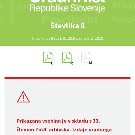
Številka 8
Uradni list RS, št. 8/2010 z dne 5. 2. 2010
Prikazana vsebina je v skladu s 33.
členom
ZoUL
arhivska. Izdaje uradnega