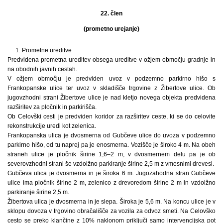
22. člen
(prometno urejanje)
1. Prometne ureditve
Predvidena prometna ureditev obsega ureditve v ožjem območju gradnje in
na obodnih javnih cestah.
V ožjem območju je predviden uvoz v podzemno parkirno hišo s
Frankopanske ulice ter uvoz v skladišče trgovine z Žibertove ulice. Ob
jugovzhodni strani Žibertove ulice je nad kletjo novega objekta predvidena
razširitev za pločnik in parkirišča.
Ob Celovški cesti je predviden koridor za razširitev ceste, ki se do celovite
rekonstrukcije uredi kot zelenica.
Frankopanska ulica je dvosmerna od Gubčeve ulice do uvoza v podzemno
parkirno hišo, od tu naprej pa je enosmerna. Vozišče je široko 4 m. Na obeh
straneh ulice je pločnik širine 1,6–2 m, v dvosmernem delu pa je ob
severovzhodni strani še vzdolžno parkiranje širine 2,5 m z vmesnimi drevesi.
Gubčeva ulica je dvosmerna in je široka 6 m. Jugozahodna stran Gubčeve
ulice ima pločnik širine 2 m, zelenico z drevoredom širine 2 m in vzdolžno
parkiranje širine 2,5 m.
Žibertova ulica je dvosmerna in je slepa. Široka je 5,6 m. Na koncu ulice je v
sklopu dovoza v trgovino obračališče za vozila za odvoz smeti. Na Celovško
cesto se preko klančine z 10% naklonom priključi samo intervencijska pot