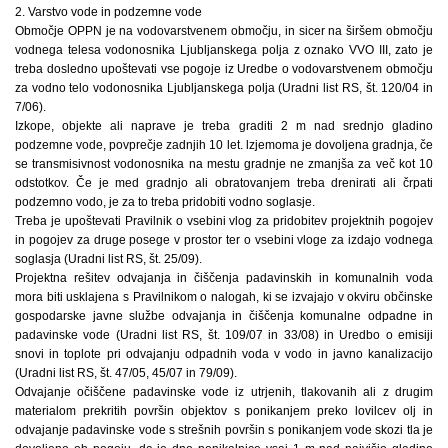
2. Varstvo vode in podzemne vode
Območje OPPN je na vodovarstvenem območju, in sicer na širšem območju
vodnega telesa vodonosnika Ljubljanskega polja z oznako VVO III, zato je
treba dosledno upoštevati vse pogoje iz Uredbe o vodovarstvenem območju
za vodno telo vodonosnika Ljubljanskega polja (Uradni list RS, št. 120/04 in
7/06).
Izkope, objekte ali naprave je treba graditi 2 m nad srednjo gladino
podzemne vode, povprečje zadnjih 10 let. lzjemoma je dovoljena gradnja, če
se transmisivnost vodonosnika na mestu gradnje ne zmanjša za več kot 10
odstotkov. Če je med gradnjo ali obratovanjem treba drenirati ali črpati
podzemno vodo, je za to treba pridobiti vodno soglasje.
Treba je upoštevati Pravilnik o vsebini vlog za pridobitev projektnih pogojev
in pogojev za druge posege v prostor ter o vsebini vloge za izdajo vodnega
soglasja (Uradni list RS, št. 25/09).
Projektna rešitev odvajanja in čiščenja padavinskih in komunalnih voda
mora biti usklajena s Pravilnikom o nalogah, ki se izvajajo v okviru občinske
gospodarske javne službe odvajanja in čiščenja komunalne odpadne in
padavinske vode (Uradni list RS, št. 109/07 in 33/08) in Uredbo o emisiji
snovi in toplote pri odvajanju odpadnih voda v vodo in javno kanalizacijo
(Uradni list RS, št. 47/05, 45/07 in 79/09).
Odvajanje očiščene padavinske vode iz utrjenih, tlakovanih ali z drugim
materialom prekritih površin objektov s ponikanjem preko lovilcev olj in
odvajanje padavinske vode s strešnih površin s ponikanjem vode skozi tla je